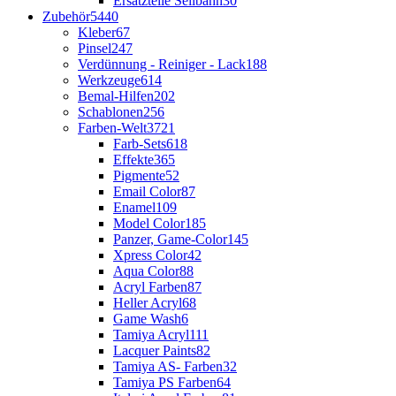
Ersatzteile Seilbahn
30
Zubehör
5440
Kleber
67
Pinsel
247
Verdünnung - Reiniger - Lack
188
Werkzeuge
614
Bemal-Hilfen
202
Schablonen
256
Farben-Welt
3721
Farb-Sets
618
Effekte
365
Pigmente
52
Email Color
87
Enamel
109
Model Color
185
Panzer, Game-Color
145
Xpress Color
42
Aqua Color
88
Acryl Farben
87
Heller Acryl
68
Game Wash
6
Tamiya Acryl
111
Lacquer Paints
82
Tamiya AS- Farben
32
Tamiya PS Farben
64