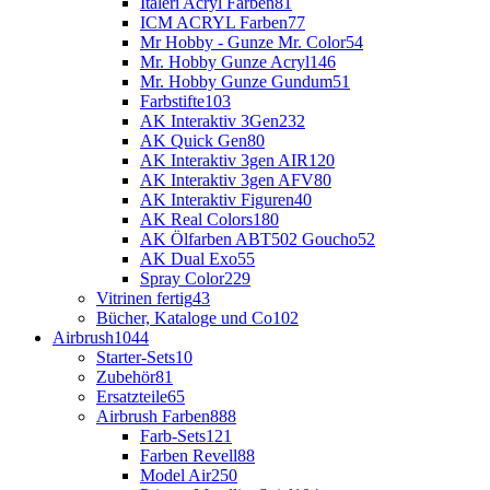
Italeri Acryl Farben
81
ICM ACRYL Farben
77
Mr Hobby - Gunze Mr. Color
54
Mr. Hobby Gunze Acryl
146
Mr. Hobby Gunze Gundum
51
Farbstifte
103
AK Interaktiv 3Gen
232
AK Quick Gen
80
AK Interaktiv 3gen AIR
120
AK Interaktiv 3gen AFV
80
AK Interaktiv Figuren
40
AK Real Colors
180
AK Ölfarben ABT502 Goucho
52
AK Dual Exo
55
Spray Color
229
Vitrinen fertig
43
Bücher, Kataloge und Co
102
Airbrush
1044
Starter-Sets
10
Zubehör
81
Ersatzteile
65
Airbrush Farben
888
Farb-Sets
121
Farben Revell
88
Model Air
250