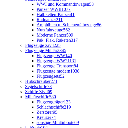
WWI und Kommandowagen
58
Panzer WWII
1077
Halbketten-Panzer
41
Radpanzer
211
Amphibien u. Schienenfahrzeuge
86
Nutzfahrzeuge
562
Moderne Panzer
509
Pak, Flak, Raketen
317
Flugzeuge Zivil
225
Flugzeuge Militär
2345
Flugzeuge WW1
40
Flugzeuge WW2
1131
Flugzeuge Transport
84
Flugzeuge modern
1038
Flugzeugsets
52
Hubschrauber
271
Segelschiffe
78
Schiffe Zivil
69
Militärschiffe
580
Flugzeugträger
123
Schlachtschiffe
219
Zerstörer
95
Kreuzer
74
sonstige Militärboote
69
U-Boote
104