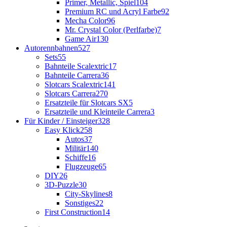
Primer, Metallic, Spiel
104
Premium RC und Acryl Farbe
92
Mecha Color
96
Mr. Crystal Color (Perlfarbe)
7
Game Air
130
Autorennbahnen
527
Sets
55
Bahnteile Scalextric
17
Bahnteile Carrera
36
Slotcars Scalextric
141
Slotcars Carrera
270
Ersatzteile für Slotcars SX
5
Ersatzteile und Kleinteile Carrera
3
Für Kinder / Einsteiger
328
Easy Klick
258
Autos
37
Militär
140
Schiffe
16
Flugzeuge
65
DIY
26
3D-Puzzle
30
City-Skylines
8
Sonstiges
22
First Construction
14