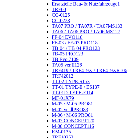
Ersatzteile Bau- & Nutzfahrzeuge
1
TRF
60
CC-01
25
CC-02
28
TA07 PRO / TA07R / TA07MS
133
TA06 / TA06 PRO / TA06 MS
127
FF-04 EVO
118
FF-03 / FF-03 PRO
118
TB-04 / TB-04 PRO
123
TB-05 PRO
123
TB Evo.7
109
TA05 ver.II
126
TRF419 / TRF419X / TRF419XR
106
TRF420
12
TT-02 TYPE-S
153
TT-01 TYPE-E / ES
137
TT-01D TYPE-E
114
MF-01X
79
M-05 / M-05 PRO
81
M-05 ver.ⅡPRO
83
M-06 / M-06 PRO
81
M-07 CONCEPT
120
M-08 CONCEPT
116
RM-01
35
TRF102
53