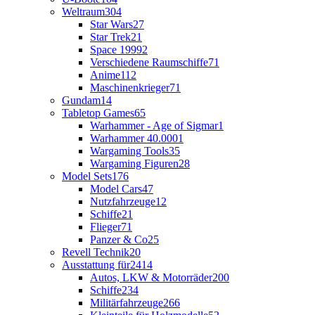
Weltraum
304
Star Wars
27
Star Trek
21
Space 1999
2
Verschiedene Raumschiffe
71
Anime
112
Maschinenkrieger
71
Gundam
14
Tabletop Games
65
Warhammer - Age of Sigmar
1
Warhammer 40.000
1
Wargaming Tools
35
Wargaming Figuren
28
Model Sets
176
Model Cars
47
Nutzfahrzeuge
12
Schiffe
21
Flieger
71
Panzer & Co
25
Revell Technik
20
Ausstattung für
2414
Autos, LKW & Motorräder
200
Schiffe
234
Militärfahrzeuge
266