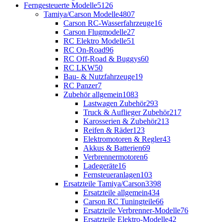
Ferngesteuerte Modelle
5126
Tamiya/Carson Modelle
4807
Carson RC-Wasserfahrzeuge
16
Carson Flugmodelle
27
RC Elektro Modelle
51
RC On-Road
96
RC Off-Road & Buggys
60
RC LKW
50
Bau- & Nutzfahrzeuge
19
RC Panzer
7
Zubehör allgemein
1083
Lastwagen Zubehör
293
Truck & Auflieger Zubehör
217
Karosserien & Zubehör
213
Reifen & Räder
123
Elektromotoren & Regler
43
Akkus & Batterien
69
Verbrennermotoren
6
Ladegeräte
16
Fernsteueranlagen
103
Ersatzteile Tamiya/Carson
3398
Ersatzteile allgemein
434
Carson RC Tuningteile
66
Ersatzteile Verbrenner-Modelle
76
Ersatzteile Elektro-Modelle
42