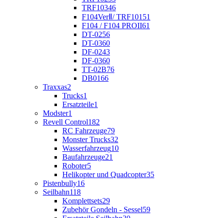
TRF103
46
F104VerⅡ/ TRF101
51
F104 / F104 PROII
61
DT-02
56
DT-03
60
DF-02
43
DF-03
60
TT-02B
76
DB01
66
Traxxas
2
Trucks
1
Ersatzteile
1
Modster
1
Revell Control
182
RC Fahrzeuge
79
Monster Trucks
32
Wasserfahrzeug
10
Baufahrzeuge
21
Roboter
5
Helikopter und Quadcopter
35
Pistenbully
16
Seilbahn
118
Komplettsets
29
Zubehör Gondeln - Sessel
59