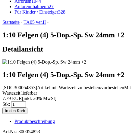
Airbrush
1044
Autorennbahnen
527
Für Kinder / Einsteiger
328
Startseite
-
TA05 ver.II
-
1:10 Felgen (4) 5-Dop.-Sp. Sw 24mm +2
Detailansicht
1:10 Felgen (4) 5-Dop.-Sp. Sw 24mm +2
[SDG300054853]
Artikel mit Wartezeit zu bestellen/vorbestellen
Mit
Wartezeit lieferbar
7.79 EUR
[inkl. 20% MwSt]
Stk:
Produktbeschreibung
Art.Nr.: 300054853