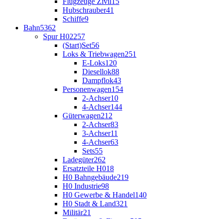
Flugzeuge Zivil
15
Hubschrauber
41
Schiffe
9
Bahn
5362
Spur H0
2257
(Start)Set
56
Loks & Triebwagen
251
E-Loks
120
Diesellok
88
Dampflok
43
Personenwagen
154
2-Achser
10
4-Achser
144
Güterwagen
212
2-Achser
83
3-Achser
11
4-Achser
63
Sets
55
Ladegüter
262
Ersatzteile H0
18
H0 Bahngebäude
219
H0 Industrie
98
H0 Gewerbe & Handel
140
H0 Stadt & Land
321
Militär
21