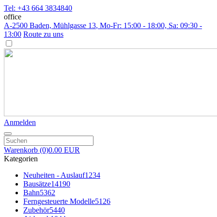
Tel: +43 664 3834840
office
A-2500 Baden, Mühlgasse 13
, Mo-Fr: 15:00 - 18:00, Sa: 09:30 -
13:00
Route zu uns
Anmelden
Warenkorb
(0)
0.00 EUR
Kategorien
Neuheiten - Auslauf
1234
Bausätze
14190
Bahn
5362
Ferngesteuerte Modelle
5126
Zubehör
5440