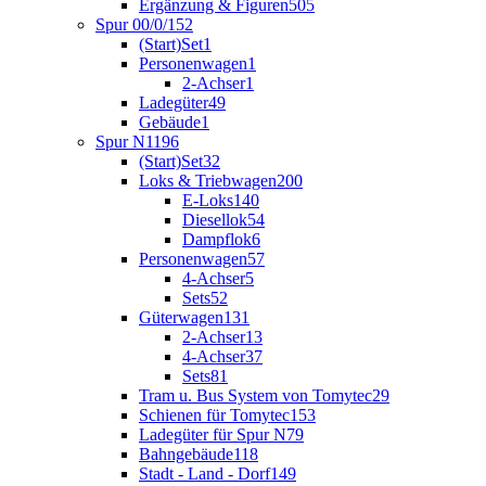
Ergänzung & Figuren
505
Spur 00/0/1
52
(Start)Set
1
Personenwagen
1
2-Achser
1
Ladegüter
49
Gebäude
1
Spur N
1196
(Start)Set
32
Loks & Triebwagen
200
E-Loks
140
Diesellok
54
Dampflok
6
Personenwagen
57
4-Achser
5
Sets
52
Güterwagen
131
2-Achser
13
4-Achser
37
Sets
81
Tram u. Bus System von Tomytec
29
Schienen für Tomytec
153
Ladegüter für Spur N
79
Bahngebäude
118
Stadt - Land - Dorf
149