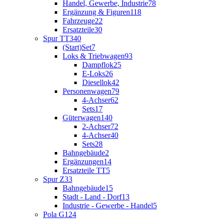
Handel, Gewerbe, Industrie
78
Ergänzung & Figuren
118
Fahrzeuge
22
Ersatzteile
30
Spur TT
340
(Start)Set
7
Loks & Triebwagen
93
Dampflok
25
E-Loks
26
Diesellok
42
Personenwagen
79
4-Achser
62
Sets
17
Güterwagen
140
2-Achser
72
4-Achser
40
Sets
28
Bahngebäude
2
Ergänzungen
14
Ersatzteile TT
5
Spur Z
33
Bahngebäude
15
Stadt - Land - Dorf
13
Industrie - Gewerbe - Handel
5
Pola G
124