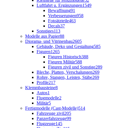
Kleinteile für Holzmodelle
52
Luftfahrt u. Ergänzungen
1549
Bewaffnung
91
Verbesserungen
958
Fotoätzteile
463
Decals
37
Sonstiges
113
Modelle aus Papier
88
Diorama- und Vitrinenbau
2605
Gebäude, Deko und Gestaltung
585
Figuren
1265
Figuren Historisch
388
Figuren Militär
588
Figuren zivil und Sonstige
289
Bleche, Platten, Verschalungen
269
Rohre, Stangen, Leisten, Stäbe
269
Profile
217
Klemmbausteine
8
Autos
1
Flugmodelle
2
Militär
5
Fertigmodelle (Cast-Modelle)
514
Fahrzeuge zivil
205
Panzerfahrzeuge
99
Flugzeuge
145