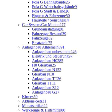
Pola G Bahngebäude
25
Pola G Wirtschaftsgebäude
9
Pola G Stadt & Land
26
Figuren & Fahrzeuge
50
Hausteile / Sonstiges
14
Car System/Car Motion
277
Grundausstattung
81
Fahrzeuge Bestand
39
Fahrzeuge
82
Ersatzteile
75
Anlagenbau Allgemein
891
Anlagenbau unbestimmt
246
Elektrik und Steuerung
97
Anlagenbau H0
285
H0 Gleisbau
25
Anlagenbau N
152
Gleisbau N
10
Anlagenbau TT
26
Gleisbau TT
11
Anlagenbau Z
12
Anlagenbau G
27
Kirmes
59
Aktions-Sets
31
Monatsartikel
22
Werkzeuge & Hilfsmittel
80