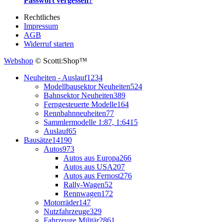
Passwort vergessen?
Rechtliches
Impressum
AGB
Widerruf starten
Webshop
© Scotti:Shop™
Neuheiten - Auslauf
1234
Modellbausektor Neuheiten
524
Bahnsektor Neuheiten
389
Ferngesteuerte Modelle
164
Rennbahnneuheiten
77
Sammlermodelle 1:87, 1:64
15
Auslauf
65
Bausätze
14190
Autos
973
Autos aus Europa
266
Autos aus USA
207
Autos aus Fernost
276
Rally-Wagen
52
Rennwagen
172
Motorräder
147
Nutzfahrzeuge
329
Fahrzeuge Militär
2861