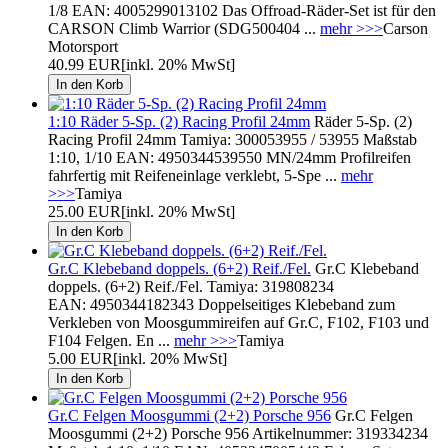
1/8 EAN: 4005299013102 Das Offroad-Räder-Set ist für den
CARSON Climb Warrior (SDG500404 ...
mehr >>>
Carson
Motorsport
40.99 EUR
[inkl. 20% MwSt]
1:10 Räder 5-Sp. (2) Racing Profil 24mm
Räder 5-Sp. (2)
Racing Profil 24mm Tamiya: 300053955 / 53955 Maßstab
1:10, 1/10 EAN: 4950344539550 MN/24mm Profilreifen
fahrfertig mit Reifeneinlage verklebt, 5-Spe ...
mehr
>>>
Tamiya
25.00 EUR
[inkl. 20% MwSt]
Gr.C Klebeband doppels. (6+2) Reif./Fel.
Gr.C Klebeband
doppels. (6+2) Reif./Fel. Tamiya: 319808234
EAN: 4950344182343 Doppelseitiges Klebeband zum
Verkleben von Moosgummireifen auf Gr.C, F102, F103 und
F104 Felgen. En ...
mehr >>>
Tamiya
5.00 EUR
[inkl. 20% MwSt]
Gr.C Felgen Moosgummi (2+2) Porsche 956
Gr.C Felgen
Moosgummi (2+2) Porsche 956 Artikelnummer: 319334234