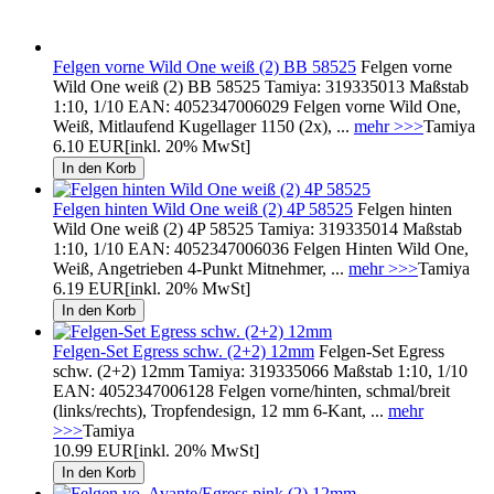
Felgen vorne Wild One weiß (2) BB 58525
Felgen vorne
Wild One weiß (2) BB 58525 Tamiya: 319335013 Maßstab
1:10, 1/10 EAN: 4052347006029 Felgen vorne Wild One,
Weiß, Mitlaufend Kugellager 1150 (2x), ...
mehr >>>
Tamiya
6.10 EUR
[inkl. 20% MwSt]
Felgen hinten Wild One weiß (2) 4P 58525
Felgen hinten
Wild One weiß (2) 4P 58525 Tamiya: 319335014 Maßstab
1:10, 1/10 EAN: 4052347006036 Felgen Hinten Wild One,
Weiß, Angetrieben 4-Punkt Mitnehmer, ...
mehr >>>
Tamiya
6.19 EUR
[inkl. 20% MwSt]
Felgen-Set Egress schw. (2+2) 12mm
Felgen-Set Egress
schw. (2+2) 12mm Tamiya: 319335066 Maßstab 1:10, 1/10
EAN: 4052347006128 Felgen vorne/hinten, schmal/breit
(links/rechts), Tropfendesign, 12 mm 6-Kant, ...
mehr
>>>
Tamiya
10.99 EUR
[inkl. 20% MwSt]