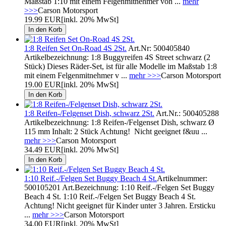
Maßstab 1:10 mit einem Felgenmitnehmer von ...
mehr
>>>
Carson Motorsport
19.99 EUR
[inkl. 20% MwSt]
1:8 Reifen Set On-Road 4S 2St.
Art.Nr: 500405840
Artikelbezeichnung: 1:8 Buggyreifen 4S Street schwarz (2
Stück) Dieses Räder-Set, ist für alle Modelle im Maßstab 1:8
mit einem Felgenmitnehmer v ...
mehr >>>
Carson Motorsport
19.00 EUR
[inkl. 20% MwSt]
1:8 Reifen-/Felgenset Dish, schwarz 2St.
Art.Nr.: 500405288
Artikelbezeichnung: 1:8 Reifen-/Felgenset Dish, schwarz Ø
115 mm Inhalt: 2 Stück Achtung! Nicht geeignet f&uu ...
mehr >>>
Carson Motorsport
34.49 EUR
[inkl. 20% MwSt]
1:10 Reif.-/Felgen Set Buggy Beach 4 St.
Artikelnummer:
500105201 Art.Bezeichnung: 1:10 Reif.-/Felgen Set Buggy
Beach 4 St. 1:10 Reif.-/Felgen Set Buggy Beach 4 St.
Achtung! Nicht geeignet für Kinder unter 3 Jahren. Ersticku
...
mehr >>>
Carson Motorsport
34.00 EUR
[inkl. 20% MwSt]