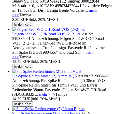
Buggy SD Felg. 60/19 We.(2) 12 Tamiya: 300022044
Maßstab 1:10, 1/10 EAN: 4950344220441 2x vordere Felgen
im Tamiya Star-Dish Design Breite Vorderfe ...
mehr
>>>
Tamiya
8.39 EUR
[inkl. 20% MwSt]
Felgen-Set 4WD Off-Road VQS (2+2) lei.
Art.Nr.:
319335061 Art.bezeichnung: Felgen-Set 4WD Off-Road
VQS (2+2) lei. Felgen-Set 4WD Off-Road im
Aerodynamischen-Tropfendesign. Passende Reifen vorne
Pin-Spike (SDG319804557) und Stud-Spi ...
mehr
>>>
Tamiya
13.49 EUR
[inkl. 20% MwSt]
Pin-Spike Reifen hinten (2) 38mm VQS
Art.Nr.: 319804446
Art.bezeichnung: Pin-Spike Reifen hinten (2) 38mm VQS
Pin-Spike Reifen hinten für Tamiya VQS und Egress.
Reifenbreite 38mm. Passendes Felgen-Set 4WD Off-Road
(SDG319335 ...
mehr >>>
Tamiya
14.29 EUR
[inkl. 20% MwSt]
Stud-Spike Reifen vorne (2) 30mm Egress
Art.Nr.: