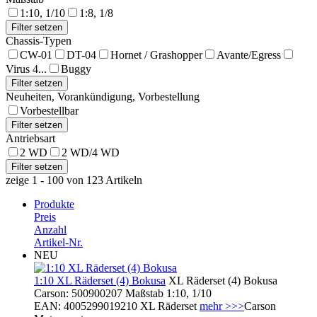
1:10, 1/10
1:8, 1/8
Chassis-Typen
CW-01
DT-04
Hornet / Grashopper
Avante/Egress
Virus 4...
Buggy
Neuheiten, Vorankündigung, Vorbestellung
Vorbestellbar
Antriebsart
2 WD
2 WD/4 WD
zeige 1 - 100 von 123 Artikeln
Produkte
Preis
Anzahl
Artikel-Nr.
NEU
1:10 XL Räderset (4) Bokusa
XL Räderset (4) Bokusa
Carson: 500900207 Maßstab 1:10, 1/10
EAN: 4005299019210 XL Räderset
mehr >>>
Carson