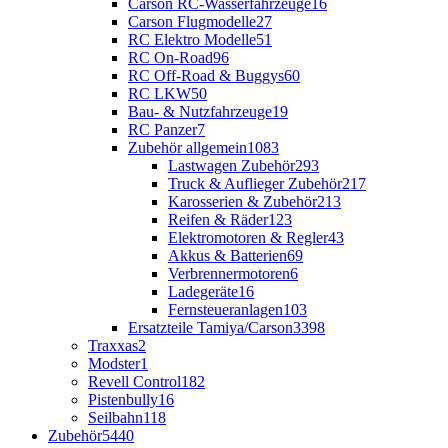
Carson RC-Wasserfahrzeuge
16
Carson Flugmodelle
27
RC Elektro Modelle
51
RC On-Road
96
RC Off-Road & Buggys
60
RC LKW
50
Bau- & Nutzfahrzeuge
19
RC Panzer
7
Zubehör allgemein
1083
Lastwagen Zubehör
293
Truck & Auflieger Zubehör
217
Karosserien & Zubehör
213
Reifen & Räder
123
Elektromotoren & Regler
43
Akkus & Batterien
69
Verbrennermotoren
6
Ladegeräte
16
Fernsteueranlagen
103
Ersatzteile Tamiya/Carson
3398
Traxxas
2
Modster
1
Revell Control
182
Pistenbully
16
Seilbahn
118
Zubehör
5440