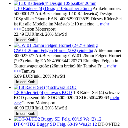
1:10 Räderset(4) Design 10Sp.silber 26mm
Artikelnummer:
500900173 Art.Bezeichnung: 1:10 Räderset(4) Design
10Sp.silber 26mm EAN: 4005299013539 Dieses Räder-Set
ist für alle Modelle im Maßstab 1:10 mit eine ...
mehr
>>>
Carson Motorsport
22.49 EUR
[inkl. 20% MwSt]
CW-01 26mm Felgen Hornet (2+2) einteilig
Artikelnummer:
300022077 Art.Bezeichnung: CW-01 26mm Felgen Hornet
(2+2) einteilig EAN: 4950344220779 Einteilige Felgen in
Tourenwagengröße (26mm breite) für Tamiya Fr ...
mehr
>>>
Tamiya
6.89 EUR
[inkl. 20% MwSt]
1:8 Räder Set (4) schwarz KOD
1:8 Räder Set (4) schwarz
KOD passend für SDG500202020 SDG500409063
mehr
>>>
Carson Motorsport
40.99 EUR
[inkl. 20% MwSt]
DT-04/TD2 Buggy SD Felg. 60/19 We.(2) 12
DT-04/TD2