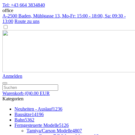
Tel: +43 664 3834840
office
A-2500 Baden, Mühlgasse 13
, Mo-Fr: 15:00 - 18:00, Sa: 09:30 -
13:00
Route zu uns
Anmelden
Warenkorb
(0)
0.00 EUR
Kategorien
Neuheiten - Auslauf
1236
Bausätze
14196
Bahn
5362
Ferngesteuerte Modelle
5126
Tamiya/Carson Modelle
4807