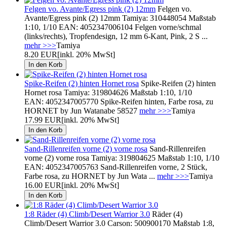
Felgen vo. Avante/Egress pink (2) 12mm
Felgen vo.
Avante/Egress pink (2) 12mm Tamiya: 310448054 Maßstab
1:10, 1/10 EAN: 4052347006104 Felgen vorne/schmal
(links/rechts), Tropfendesign, 12 mm 6-Kant, Pink, 2 S ...
mehr >>>
Tamiya
8.20 EUR
[inkl. 20% MwSt]
Spike-Reifen (2) hinten Hornet rosa
Spike-Reifen (2) hinten
Hornet rosa Tamiya: 319804626 Maßstab 1:10, 1/10
EAN: 4052347005770 Spike-Reifen hinten, Farbe rosa, zu
HORNET by Jun Watanabe 58527
mehr >>>
Tamiya
17.99 EUR
[inkl. 20% MwSt]
Sand-Rillenreifen vorne (2) vorne rosa
Sand-Rillenreifen
vorne (2) vorne rosa Tamiya: 319804625 Maßstab 1:10, 1/10
EAN: 4052347005763 Sand-Rillenreifen vorne, 2 Stück,
Farbe rosa, zu HORNET by Jun Wata ...
mehr >>>
Tamiya
16.00 EUR
[inkl. 20% MwSt]
1:8 Räder (4) Climb/Desert Warrior 3.0
Räder (4)
Climb/Desert Warrior 3.0 Carson: 500900170 Maßstab 1:8,