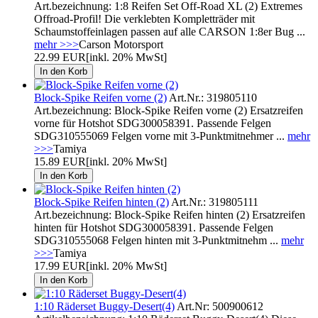
Art.bezeichnung: 1:8 Reifen Set Off-Road XL (2) Extremes
Offroad-Profil! Die verklebten Kompletträder mit
Schaumstoffeinlagen passen auf alle CARSON 1:8er Bug ...
mehr >>>
Carson Motorsport
22.99 EUR
[inkl. 20% MwSt]
Block-Spike Reifen vorne (2)
Art.Nr.: 319805110
Art.bezeichnung: Block-Spike Reifen vorne (2) Ersatzreifen
vorne für Hotshot SDG300058391. Passende Felgen
SDG310555069 Felgen vorne mit 3-Punktmitnehmer ...
mehr
>>>
Tamiya
15.89 EUR
[inkl. 20% MwSt]
Block-Spike Reifen hinten (2)
Art.Nr.: 319805111
Art.bezeichnung: Block-Spike Reifen hinten (2) Ersatzreifen
hinten für Hotshot SDG300058391. Passende Felgen
SDG310555068 Felgen hinten mit 3-Punktmitnehm ...
mehr
>>>
Tamiya
17.99 EUR
[inkl. 20% MwSt]
1:10 Räderset Buggy-Desert(4)
Art.Nr: 500900612