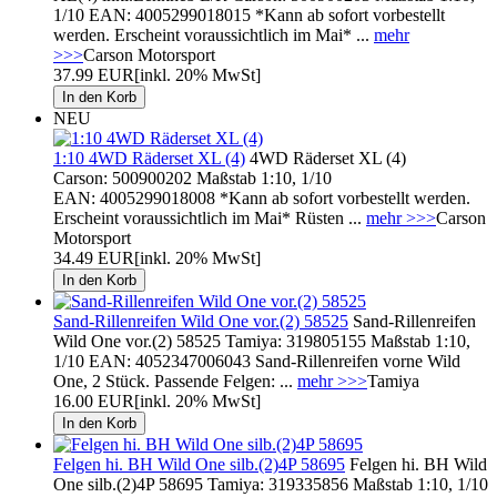
1/10 EAN: 4005299018015 *Kann ab sofort vorbestellt
werden. Erscheint voraussichtlich im Mai* ...
mehr
>>>
Carson Motorsport
37.99 EUR
[inkl. 20% MwSt]
NEU
1:10 4WD Räderset XL (4)
4WD Räderset XL (4)
Carson: 500900202 Maßstab 1:10, 1/10
EAN: 4005299018008 *Kann ab sofort vorbestellt werden.
Erscheint voraussichtlich im Mai* Rüsten ...
mehr >>>
Carson
Motorsport
34.49 EUR
[inkl. 20% MwSt]
Sand-Rillenreifen Wild One vor.(2) 58525
Sand-Rillenreifen
Wild One vor.(2) 58525 Tamiya: 319805155 Maßstab 1:10,
1/10 EAN: 4052347006043 Sand-Rillenreifen vorne Wild
One, 2 Stück. Passende Felgen: ...
mehr >>>
Tamiya
16.00 EUR
[inkl. 20% MwSt]
Felgen hi. BH Wild One silb.(2)4P 58695
Felgen hi. BH Wild
One silb.(2)4P 58695 Tamiya: 319335856 Maßstab 1:10, 1/10