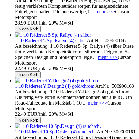
Artikelbezeichnung: 1:10 Räderset Buggy-Desert(4) Diese
fertig verklebten Kompletträder sorgen für ausgezeichnete
Fahreigenschaften. Die hochwertige, i ...
mehr >>>
Carson
Motorsport
28.99 EUR
[inkl. 20% MwSt]
1:10 Räderset 5 Sp. Rallye (4) silber
Art.Nr.: 500900166
Art.bezeichnung: 1:10 Räderset 5-Sp. Rallye (4) silber Diese
fertig verklebten Kompletträder mit silbernen Felgen im 5-
Speichen-Design und Stollenprofil eige ...
mehr >>>
Carson
Motorsport
22.49 EUR
[inkl. 20% MwSt]
1:10 Räderset Y-Design2 (4) gold/chrom
Art.Nr.: 500900163
Art.bezeichnung: 1:10 Räderset Y-Design2 (4) gold/chrom
Die fertig verklebten Kompletträder können auf alle RC-On-
Road-Fahrzeuge im Maßstab 1:10 ...
mehr >>>
Carson
Motorsport
22.49 EUR
[inkl. 20% MwSt]
1:10 Räderset 10 Sp.Design (4) rauch/ch.
Art.Nr.: 500900161
Art.bezeichnung: 1:10 Räderset 10 Sp. Design (4) rauch/ch.