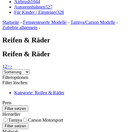
Airbrush
1044
Autorennbahnen
527
Für Kinder / Einsteiger
328
Startseite
-
Ferngesteuerte Modelle
-
Tamiya/Carson Modelle
-
Zubehör allgemein
-
Reifen & Räder
Reifen & Räder
1
2
>>
Filteroptionen
Filter löschen
Kategorie: Reifen & Räder
Preis
Hersteller
Tamiya
Carson Motorsport
Maßstab