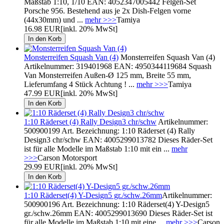
Maßstab 1:10, 1/10 EAN: 4052347005442 Felgen-Set
Porsche 956. Bestehend aus je 2x Dish-Felgen vorne
(44x30mm) und ...
mehr >>>
Tamiya
16.98 EUR
[inkl. 20% MwSt]
Monsterreifen Squash Van (4)
Monsterreifen Squash Van (4)
Artikelnummer: 319401968 EAN: 4950344119684 Squash
Van Monsterreifen Außen-Ø 125 mm, Breite 55 mm,
Lieferumfang 4 Stück Achtung ! ...
mehr >>>
Tamiya
47.99 EUR
[inkl. 20% MwSt]
1:10 Räderset (4) Rally Design3 chr/schw
Artikelnummer:
500900199 Art. Bezeichnung: 1:10 Räderset (4) Rally
Design3 chr/schw EAN: 4005299013782 Dieses Räder-Set
ist für alle Modelle im Maßstab 1:10 mit ein ...
mehr
>>>
Carson Motorsport
29.99 EUR
[inkl. 20% MwSt]
1:10 Räderset(4) Y-Design5 gr./schw.26mm
Artikelnummer:
500900196 Art. Bezeichnung: 1:10 Räderset(4) Y-Design5
gr./schw.26mm EAN: 4005299013690 Dieses Räder-Set ist
für alle Modelle im Maßstab 1:10 mit eine ...
mehr >>>
Carson