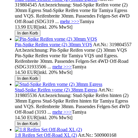
319804545 Art.bezeichnung: Stud-Spike Reifen vorne (2)
30mm Egress Stud-Spike Reifen vorne für Tamiya Egress
und VQS. Reifenbreite 30mm. Passendes Felgen-Set 4WD
Off-Road (SDG319 ...
mehr >>>
Tamiya
13.99 EUR
[inkl. 20% MwSt]
Pin-Spike Reifen vorne (2) 30mm VQS
Art.Nr.: 319804557
Art.bezeichnung: Pin-Spike Reifen vorne (2) 30mm VQS
Pin-Spike Reifen vorne für Tamiya VQS und Egress.
Reifenbreite 30mm. Passendes Felgen-Set 4WD Off-Road
(SDG31933506 ...
mehr >>>
Tamiya
14.50 EUR
[inkl. 20% MwSt]
Stud-Spike Reifen vorne (2) 38mm Egress
Art.Nr.:
319805536 Art.bezeichnung: Stud-Spike Reifen hinten (2)
38mm Egress Stud-Spike Reifen hinten für Tamiya Egress
und VQS. Reifenbreite 38mm. Passendes Felgen-Set 4WD
Off-Road (3193 ...
mehr >>>
Tamiya
14.50 EUR
[inkl. 20% MwSt]
1:8 Reifen Set Off-Road XL (2)
Art.Nr.: 500900168