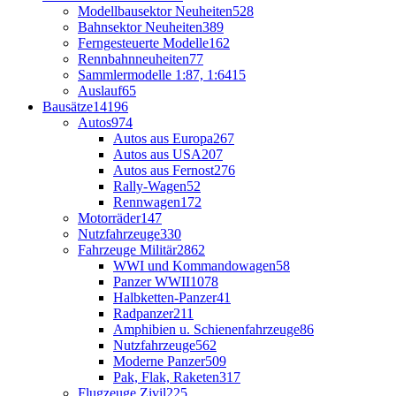
Modellbausektor Neuheiten
528
Bahnsektor Neuheiten
389
Ferngesteuerte Modelle
162
Rennbahnneuheiten
77
Sammlermodelle 1:87, 1:64
15
Auslauf
65
Bausätze
14196
Autos
974
Autos aus Europa
267
Autos aus USA
207
Autos aus Fernost
276
Rally-Wagen
52
Rennwagen
172
Motorräder
147
Nutzfahrzeuge
330
Fahrzeuge Militär
2862
WWI und Kommandowagen
58
Panzer WWII
1078
Halbketten-Panzer
41
Radpanzer
211
Amphibien u. Schienenfahrzeuge
86
Nutzfahrzeuge
562
Moderne Panzer
509
Pak, Flak, Raketen
317
Flugzeuge Zivil
225