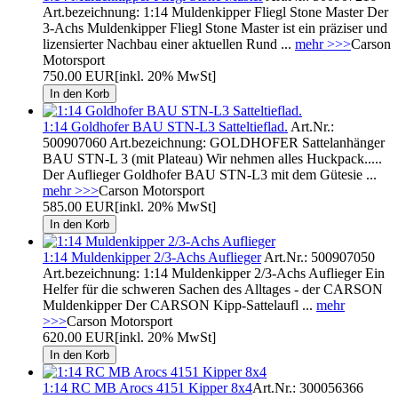
Art.bezeichnung: 1:14 Muldenkipper Fliegl Stone Master Der
3-Achs Muldenkipper Fliegl Stone Master ist ein präziser und
lizensierter Nachbau einer aktuellen Rund ...
mehr >>>
Carson
Motorsport
750.00 EUR
[inkl. 20% MwSt]
1:14 Goldhofer BAU STN-L3 Satteltieflad.
Art.Nr.:
500907060 Art.bezeichnung: GOLDHOFER Sattelanhänger
BAU STN-L 3 (mit Plateau) Wir nehmen alles Huckpack.....
Der Auflieger Goldhofer BAU STN-L3 mit dem Gütesie ...
mehr >>>
Carson Motorsport
585.00 EUR
[inkl. 20% MwSt]
1:14 Muldenkipper 2/3-Achs Auflieger
Art.Nr.: 500907050
Art.bezeichnung: 1:14 Muldenkipper 2/3-Achs Auflieger Ein
Helfer für die schweren Sachen des Alltages - der CARSON
Muldenkipper Der CARSON Kipp-Sattelaufl ...
mehr
>>>
Carson Motorsport
620.00 EUR
[inkl. 20% MwSt]
1:14 RC MB Arocs 4151 Kipper 8x4
Art.Nr.: 300056366