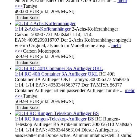
ein echtes Arbeitstier! Der Scania 770 S 4x2 ist de ...
mehr
>>>
Tamiya
490.00 EUR
[inkl. 20% MwSt]
1:14 2-Achs-Kofferanhänger
2-Achs-Kofferanhänger
Carson: 500907731 Maßstab 1:14, 1/14
EAN: 4005299016707 Der 2-Achs Kofferanhänger spiegelt
wie im Original, als auch im Modell seine ansp ...
mehr
>>>
Carson Motorsport
589.99 EUR
[inkl. 20% MwSt]
1:14 RC 40ft Container 3A Auflieger OKL
RC 40ft
Container 3A Auflieger OKL Tamiya: 300056377 Maßstab
1:14, 1/14 EAN: 4950344563777 Der TAMIYA 56377
Container Auflieger ist ein passender Auflieger für die ...
mehr
>>>
Tamiya
569.99 EUR
[inkl. 20% MwSt]
1:14 RC Rungen-Teleskop-Auflieger BS
RC Rungen-
Teleskop-Auflieger BS Artikelnummer: 300056310 Maßstab
1:14, 1/14 EAN: 4950344563104 Dieser Auflieger ist
ausgestattet mit Doppelachse, Aluminiumfahrgestell, 3-stufig