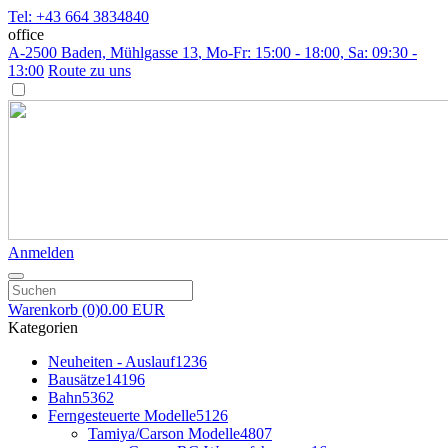
Tel: +43 664 3834840
office
A-2500 Baden, Mühlgasse 13
, Mo-Fr: 15:00 - 18:00, Sa: 09:30 -
13:00
Route zu uns
Anmelden
Warenkorb
(0)
0.00 EUR
Kategorien
Neuheiten - Auslauf
1236
Bausätze
14196
Bahn
5362
Ferngesteuerte Modelle
5126
Tamiya/Carson Modelle
4807