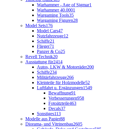
Warhammer - Age of Sigmar
1
Warhammer 40.000
1
Wargaming Tools
35
Wargaming Figuren
28
Model Sets
176
Model Cars
47
Nutzfahrzeuge
12
Schiffe
21
Flieger
71
Panzer & Co
25
Revell Technik
20
Ausstattung für
2414
Autos, LKW & Motorräder
200
Schiffe
234
Militärfahrzeuge
266
Kleinteile für Holzmodelle
52
Luftfahrt u. Ergänzungen
1549
Bewaffnung
91
Verbesserungen
958
Fotoätzteile
463
Decals
37
Sonstiges
113
Modelle aus Papier
88
Diorama- und Vitrinenbau
2605