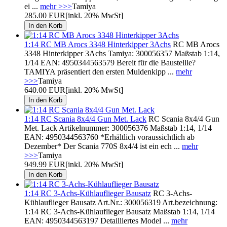
ei ...
mehr >>>
Tamiya
285.00 EUR
[inkl. 20% MwSt]
1:14 RC MB Arocs 3348 Hinterkipper 3Achs
RC MB Arocs
3348 Hinterkipper 3Achs Tamiya: 300056357 Maßstab 1:14,
1/14 EAN: 4950344563579 Bereit für die Baustellle?
TAMIYA präsentiert den ersten Muldenkipp ...
mehr
>>>
Tamiya
640.00 EUR
[inkl. 20% MwSt]
1:14 RC Scania 8x4/4 Gun Met. Lack
RC Scania 8x4/4 Gun
Met. Lack Artikelnummer: 300056376 Maßstab 1:14, 1/14
EAN: 4950344563760 *Erhältlich voraussichtlich ab
Dezember* Der Scania 770S 8x4/4 ist ein ech ...
mehr
>>>
Tamiya
949.99 EUR
[inkl. 20% MwSt]
1:14 RC 3-Achs-Kühlauflieger Bausatz
RC 3-Achs-
Kühlauflieger Bausatz Art.Nr.: 300056319 Art.bezeichnung:
1:14 RC 3-Achs-Kühlauflieger Bausatz Maßstab 1:14, 1/14
EAN: 4950344563197 Detailliertes Model ...
mehr