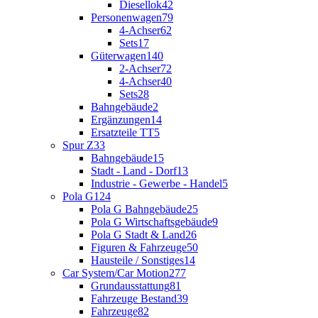
Diesellok
42
Personenwagen
79
4-Achser
62
Sets
17
Güterwagen
140
2-Achser
72
4-Achser
40
Sets
28
Bahngebäude
2
Ergänzungen
14
Ersatzteile TT
5
Spur Z
33
Bahngebäude
15
Stadt - Land - Dorf
13
Industrie - Gewerbe - Handel
5
Pola G
124
Pola G Bahngebäude
25
Pola G Wirtschaftsgebäude
9
Pola G Stadt & Land
26
Figuren & Fahrzeuge
50
Hausteile / Sonstiges
14
Car System/Car Motion
277
Grundausstattung
81
Fahrzeuge Bestand
39
Fahrzeuge
82