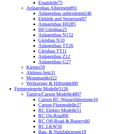
Ersatzteile
75
Anlagenbau Allgemein
891
Anlagenbau unbestimmt
246
Elektrik und Steuerung
97
Anlagenbau H0
285
H0 Gleisbau
25
Anlagenbau N
152
Gleisbau N
10
Anlagenbau TT
26
Gleisbau TT
11
Anlagenbau Z
12
Anlagenbau G
27
Kirmes
59
Aktions-Sets
31
Monatsartikel
22
Werkzeuge & Hilfsmittel
80
Ferngesteuerte Modelle
5126
Tamiya/Carson Modelle
4807
Carson RC-Wasserfahrzeuge
16
Carson Flugmodelle
27
RC Elektro Modelle
51
RC On-Road
96
RC Off-Road & Buggys
60
RC LKW
50
Bau- & Nutzfahrzeuge
19