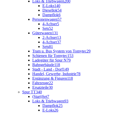
Loks & Triebwagen
200
E-Loks
140
Diesellok
54
Dampflok
6
Personenwagen
57
4-Achser
5
Sets
52
Güterwagen
131
2-Achser
13
4-Achser
37
Sets
81
Tram u. Bus System von Tomytec
29
Schienen für Tomytec
153
Ladegüter für Spur N
79
Bahngebäude
118
Stadt - Land - Dorf
149
Handel, Gewerbe, Industrie
78
Ergänzung & Figuren
118
Fahrzeuge
22
Ersatzteile
30
Spur TT
340
(Start)Set
7
Loks & Triebwagen
93
Dampflok
25
E-Loks
26