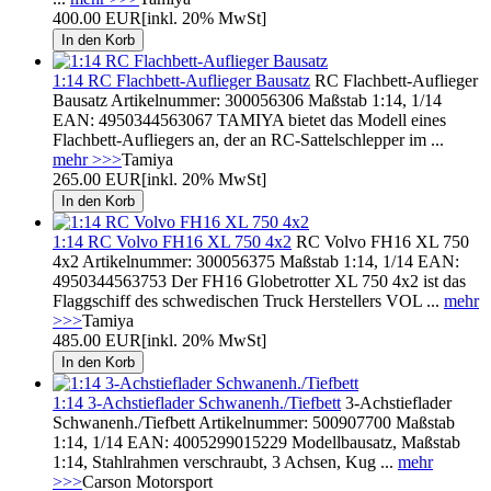
400.00 EUR
[inkl. 20% MwSt]
1:14 RC Flachbett-Auflieger Bausatz
RC Flachbett-Auflieger
Bausatz Artikelnummer: 300056306 Maßstab 1:14, 1/14
EAN: 4950344563067 TAMIYA bietet das Modell eines
Flachbett-Aufliegers an, der an RC-Sattelschlepper im ...
mehr >>>
Tamiya
265.00 EUR
[inkl. 20% MwSt]
1:14 RC Volvo FH16 XL 750 4x2
RC Volvo FH16 XL 750
4x2 Artikelnummer: 300056375 Maßstab 1:14, 1/14 EAN:
4950344563753 Der FH16 Globetrotter XL 750 4x2 ist das
Flaggschiff des schwedischen Truck Herstellers VOL ...
mehr
>>>
Tamiya
485.00 EUR
[inkl. 20% MwSt]
1:14 3-Achstieflader Schwanenh./Tiefbett
3-Achstieflader
Schwanenh./Tiefbett Artikelnummer: 500907700 Maßstab
1:14, 1/14 EAN: 4005299015229 Modellbausatz, Maßstab
1:14, Stahlrahmen verschraubt, 3 Achsen, Kug ...
mehr
>>>
Carson Motorsport