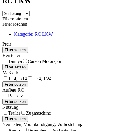
RC LKW
Filteroptionen
Filter löschen
Kategorie: RC LKW
Preis
Hersteller
Tamiya
Carson Motorsport
Maßstab
1:14, 1/14
1:24, 1/24
Aufbau RC
Bausatz
Nutzung
Trailer
Zugmaschine
Neuheiten, Vorankündigung, Vorbestellung
August
Dezember
Vorbestellbar