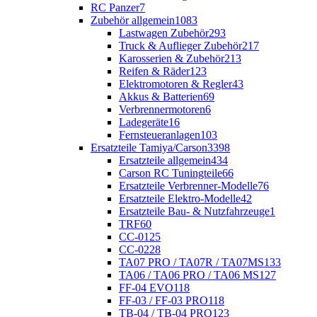
RC Panzer
7
Zubehör allgemein
1083
Lastwagen Zubehör
293
Truck & Auflieger Zubehör
217
Karosserien & Zubehör
213
Reifen & Räder
123
Elektromotoren & Regler
43
Akkus & Batterien
69
Verbrennermotoren
6
Ladegeräte
16
Fernsteueranlagen
103
Ersatzteile Tamiya/Carson
3398
Ersatzteile allgemein
434
Carson RC Tuningteile
66
Ersatzteile Verbrenner-Modelle
76
Ersatzteile Elektro-Modelle
42
Ersatzteile Bau- & Nutzfahrzeuge
1
TRF
60
CC-01
25
CC-02
28
TA07 PRO / TA07R / TA07MS
133
TA06 / TA06 PRO / TA06 MS
127
FF-04 EVO
118
FF-03 / FF-03 PRO
118
TB-04 / TB-04 PRO
123