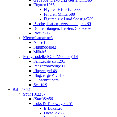
Gebäude, Deko und Gestaltung
585
Figuren
1265
Figuren Historisch
388
Figuren Militär
588
Figuren zivil und Sonstige
289
Bleche, Platten, Verschalungen
269
Rohre, Stangen, Leisten, Stäbe
269
Profile
217
Klemmbausteine
8
Autos
1
Flugmodelle
2
Militär
5
Fertigmodelle (Cast-Modelle)
514
Fahrzeuge zivil
205
Panzerfahrzeuge
99
Flugzeuge
145
Flugzeuge Zivil
15
Hubschrauber
41
Schiffe
9
Bahn
5362
Spur H0
2257
(Start)Set
56
Loks & Triebwagen
251
E-Loks
120
Diesellok
88