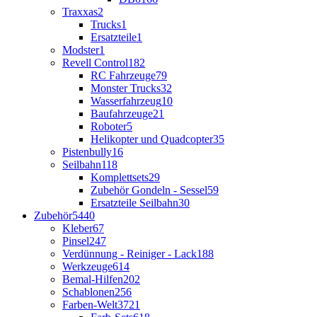
Traxxas
2
Trucks
1
Ersatzteile
1
Modster
1
Revell Control
182
RC Fahrzeuge
79
Monster Trucks
32
Wasserfahrzeug
10
Baufahrzeuge
21
Roboter
5
Helikopter und Quadcopter
35
Pistenbully
16
Seilbahn
118
Komplettsets
29
Zubehör Gondeln - Sessel
59
Ersatzteile Seilbahn
30
Zubehör
5440
Kleber
67
Pinsel
247
Verdünnung - Reiniger - Lack
188
Werkzeuge
614
Bemal-Hilfen
202
Schablonen
256
Farben-Welt
3721