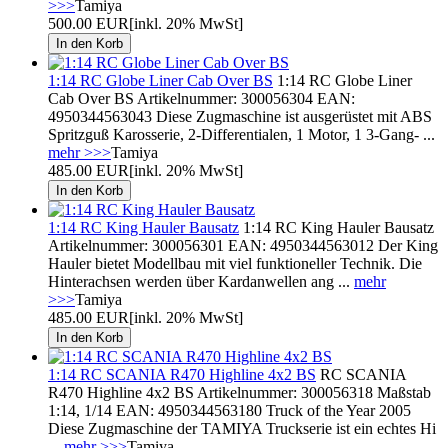
>>>
Tamiya
500.00 EUR
[inkl. 20% MwSt]
1:14 RC Globe Liner Cab Over BS
1:14 RC Globe Liner
Cab Over BS Artikelnummer: 300056304 EAN:
4950344563043 Diese Zugmaschine ist ausgerüstet mit ABS
Spritzguß Karosserie, 2-Differentialen, 1 Motor, 1 3-Gang- ...
mehr >>>
Tamiya
485.00 EUR
[inkl. 20% MwSt]
1:14 RC King Hauler Bausatz
1:14 RC King Hauler Bausatz
Artikelnummer: 300056301 EAN: 4950344563012 Der King
Hauler bietet Modellbau mit viel funktioneller Technik. Die
Hinterachsen werden über Kardanwellen ang ...
mehr
>>>
Tamiya
485.00 EUR
[inkl. 20% MwSt]
1:14 RC SCANIA R470 Highline 4x2 BS
RC SCANIA
R470 Highline 4x2 BS Artikelnummer: 300056318 Maßstab
1:14, 1/14 EAN: 4950344563180 Truck of the Year 2005
Diese Zugmaschine der TAMIYA Truckserie ist ein echtes Hi
...
mehr >>>
Tamiya