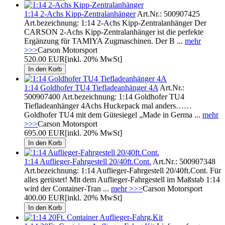
1:14 2-Achs Kipp-Zentralanhänger
Art.Nr.: 500907425
Art.bezeichnung: 1:14 2-Achs Kipp-Zentralanhänger Der
CARSON 2-Achs Kipp-Zentralanhänger ist die perfekte
Ergänzung für TAMIYA Zugmaschinen. Der B ...
mehr
>>>
Carson Motorsport
520.00 EUR
[inkl. 20% MwSt]
1:14 Goldhofer TU4 Tiefladeanhänger 4A
Art.Nr.:
500907400 Art.bezeichnung: 1:14 Goldhofer TU4
Tiefladeanhänger 4Achs Huckepack mal anders……
Goldhofer TU4 mit dem Gütesiegel „Made in Germa ...
mehr
>>>
Carson Motorsport
695.00 EUR
[inkl. 20% MwSt]
1:14 Auflieger-Fahrgestell 20/40ft.Cont.
Art.Nr.: 500907348
Art.bezeichnung: 1:14 Auflieger-Fahrgestell 20/40ft.Cont. Für
alles gerüstet! Mit dem Auflieger-Fahrgestell im Maßstab 1:14
wird der Container-Tran ...
mehr >>>
Carson Motorsport
400.00 EUR
[inkl. 20% MwSt]