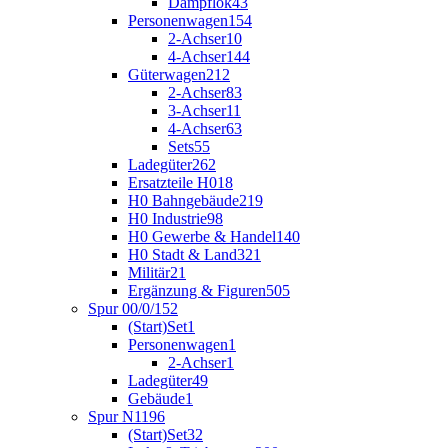
Dampflok
43
Personenwagen
154
2-Achser
10
4-Achser
144
Güterwagen
212
2-Achser
83
3-Achser
11
4-Achser
63
Sets
55
Ladegüter
262
Ersatzteile H0
18
H0 Bahngebäude
219
H0 Industrie
98
H0 Gewerbe & Handel
140
H0 Stadt & Land
321
Militär
21
Ergänzung & Figuren
505
Spur 00/0/1
52
(Start)Set
1
Personenwagen
1
2-Achser
1
Ladegüter
49
Gebäude
1
Spur N
1196
(Start)Set
32