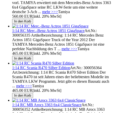
vorl. TAMIYA erweitert mit dem Mercedes-Benz Actros 3363
6x4 GigaSpace seine RC LKW-Serie um eine weitere
deutsche 3-Ach ...
mehr >>>
Tamiya
560.00 EUR
[inkl. 20% MwSt]
1:14 RC Merc.-Benz Actros 1851 GigaSpace
Art.Nr.:
300056335 Artikelbezeichnung: 1:14 RC Mercedes Benz
Actros 1851 GigaSpace Truck of the Year 2012 Der
TAMIYA Mercedes-Benz Actros 1851 GigaSpace ist eine
perfekte Nachbildung des T ...
mehr >>>
Tamiya
465.00 EUR
[inkl. 20% MwSt]
1:14 RC Scania R470 Silber Edition
Art.Nr.: 300056364
Art.bezeichnung: 1:14 RC Scania R470 Silver Edition Der
Scania R470 ist seit Jahren eines der beliebtesten Modelle im
TAMIYA LKW Programm. Jetzt gibt es diesen Bausatz auch
...
mehr >>>
Tamiya
465.00 EUR
[inkl. 20% MwSt]
1:14 RC MB Arocs 3363 6x4 ClassicSpace
Art.Nr.:
300056352 Artikelbezeichnung: 1:14 RC MB Arocs 3363