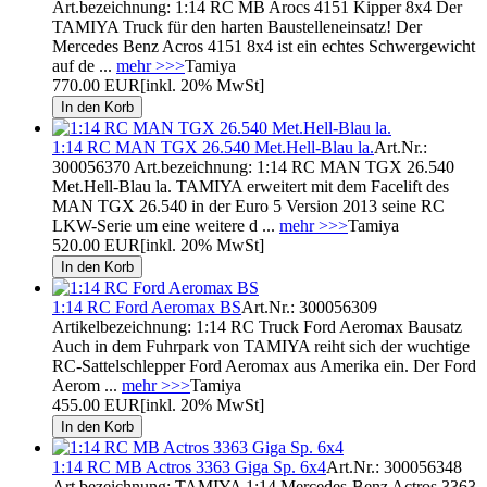
Art.bezeichnung: 1:14 RC MB Arocs 4151 Kipper 8x4 Der
TAMIYA Truck für den harten Baustelleneinsatz! Der
Mercedes Benz Acros 4151 8x4 ist ein echtes Schwergewicht
auf de ...
mehr >>>
Tamiya
770.00 EUR
[inkl. 20% MwSt]
1:14 RC MAN TGX 26.540 Met.Hell-Blau la.
Art.Nr.:
300056370 Art.bezeichnung: 1:14 RC MAN TGX 26.540
Met.Hell-Blau la. TAMIYA erweitert mit dem Facelift des
MAN TGX 26.540 in der Euro 5 Version 2013 seine RC
LKW-Serie um eine weitere d ...
mehr >>>
Tamiya
520.00 EUR
[inkl. 20% MwSt]
1:14 RC Ford Aeromax BS
Art.Nr.: 300056309
Artikelbezeichnung: 1:14 RC Truck Ford Aeromax Bausatz
Auch in dem Fuhrpark von TAMIYA reiht sich der wuchtige
RC-Sattelschlepper Ford Aeromax aus Amerika ein. Der Ford
Aerom ...
mehr >>>
Tamiya
455.00 EUR
[inkl. 20% MwSt]
1:14 RC MB Actros 3363 Giga Sp. 6x4
Art.Nr.: 300056348
Art.bezeichnung: TAMIYA 1:14 Mercedes-Benz Actros 3363