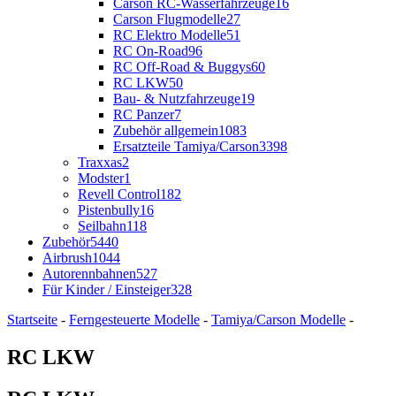
Carson RC-Wasserfahrzeuge
16
Carson Flugmodelle
27
RC Elektro Modelle
51
RC On-Road
96
RC Off-Road & Buggys
60
RC LKW
50
Bau- & Nutzfahrzeuge
19
RC Panzer
7
Zubehör allgemein
1083
Ersatzteile Tamiya/Carson
3398
Traxxas
2
Modster
1
Revell Control
182
Pistenbully
16
Seilbahn
118
Zubehör
5440
Airbrush
1044
Autorennbahnen
527
Für Kinder / Einsteiger
328
Startseite
-
Ferngesteuerte Modelle
-
Tamiya/Carson Modelle
-
RC LKW