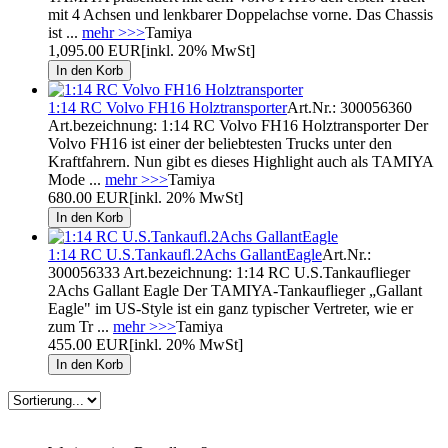
mit 4 Achsen und lenkbarer Doppelachse vorne. Das Chassis
ist ...
mehr >>>
Tamiya
1,095.00 EUR
[inkl. 20% MwSt]
1:14 RC Volvo FH16 Holztransporter
Art.Nr.: 300056360
Art.bezeichnung: 1:14 RC Volvo FH16 Holztransporter Der
Volvo FH16 ist einer der beliebtesten Trucks unter den
Kraftfahrern. Nun gibt es dieses Highlight auch als TAMIYA
Mode ...
mehr >>>
Tamiya
680.00 EUR
[inkl. 20% MwSt]
1:14 RC U.S.Tankaufl.2Achs GallantEagle
Art.Nr.:
300056333 Art.bezeichnung: 1:14 RC U.S.Tankauflieger
2Achs Gallant Eagle Der TAMIYA-Tankauflieger „Gallant
Eagle" im US-Style ist ein ganz typischer Vertreter, wie er
zum Tr ...
mehr >>>
Tamiya
455.00 EUR
[inkl. 20% MwSt]