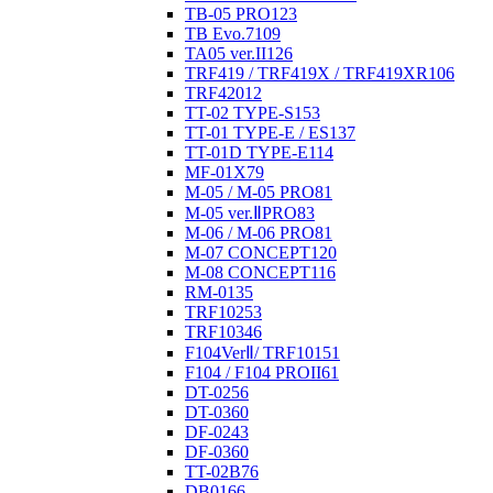
TB-05 PRO
123
TB Evo.7
109
TA05 ver.II
126
TRF419 / TRF419X / TRF419XR
106
TRF420
12
TT-02 TYPE-S
153
TT-01 TYPE-E / ES
137
TT-01D TYPE-E
114
MF-01X
79
M-05 / M-05 PRO
81
M-05 ver.ⅡPRO
83
M-06 / M-06 PRO
81
M-07 CONCEPT
120
M-08 CONCEPT
116
RM-01
35
TRF102
53
TRF103
46
F104VerⅡ/ TRF101
51
F104 / F104 PROII
61
DT-02
56
DT-03
60
DF-02
43
DF-03
60
TT-02B
76
DB01
66