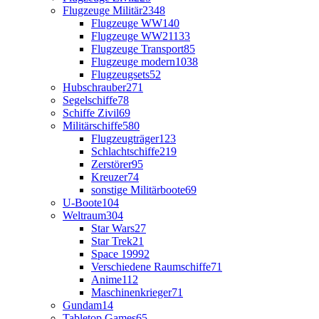
Flugzeuge Militär
2348
Flugzeuge WW1
40
Flugzeuge WW2
1133
Flugzeuge Transport
85
Flugzeuge modern
1038
Flugzeugsets
52
Hubschrauber
271
Segelschiffe
78
Schiffe Zivil
69
Militärschiffe
580
Flugzeugträger
123
Schlachtschiffe
219
Zerstörer
95
Kreuzer
74
sonstige Militärboote
69
U-Boote
104
Weltraum
304
Star Wars
27
Star Trek
21
Space 1999
2
Verschiedene Raumschiffe
71
Anime
112
Maschinenkrieger
71
Gundam
14
Tabletop Games
65