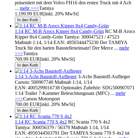
präsentiert mit dem Volvo FH16 den ersten Truck mit 4 Ach
...
mehr >>>
Tamiya
1,199.99 EUR
[inkl. 20% MwSt]
1:14 RC M-B Arocs Kipper 8x4 Candy-Grün
RC M-B Arocs
Kipper 8x4 Candy-Grün Tamiya: 300047523 / 47523
Maßstab 1:14, 1/14 EAN: 4950344475230 Der TAMIYA
Truck für den harten Baustelleneinsatz! Der Merce ...
mehr
>>>
Tamiya
769.99 EUR
[inkl. 20% MwSt]
1:14 3-Achs Baustoff-Auflieger
3-Achs Baustoff-Auflieger
Carson: 500907740 Maßstab 1:14, 1/14
EAN: 4005299016738 Optionales Zubehör: SDG500907071
1:14 Trailer 7-Kammer Beleuchtungssatz (MFC) ...
mehr
>>>
Carson Motorsport
700.00 EUR
[inkl. 20% MwSt]
1:14 RC Scania 770 S 4x2
RC Scania 770 S 4x2
Tamiya: 300056379 / 56379 Maßstab 1:14, 1/14
EAN: 4950344563791 Der TAMIYA Scania 770 S 4x2 ist