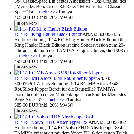
6x4 ClassicSpace Ein echtes Arbeitstier! - Das Original des
„Mercedes-Benz Arocs 3363 6X4 M-Fahrerhaus Classic
Space" ist ...
mehr >>>
Tamiya
465.00 EUR
[inkl. 20% MwSt]
1:14 RC King Hauler Black Edition
Art.Nr.: 300056336
Art.bezeichnung: 1:14 RC King Hauler Black Edition Die
King Hauler Black Edition ist eine Sonderversion zum 20-
jährigen Jubiläum der TAMIYA-Zugmaschinen, die 1993 m
...
mehr >>>
Tamiya
495.00 EUR
[inkl. 20% MwSt]
1:14 RC MB Arocs 3348 Rot/Silber Kipper
Art.Nr.:
300056361 Art.bezeichnung: 1:14 RC MB Arocs 3348
Rot/Silber Kipper Bereit für die Baustellle? TAMIYA
präsentiert den ersten Muldenkipper-Truck in der Mercedes-
Benz Arocs 33 ...
mehr >>>
Tamiya
685.00 EUR
[inkl. 20% MwSt]
1:14 RC Volvo FH16 Abschlepper 8x4
Art.Nr.: 300056362
Art.bezeichnung: 1:14 RC Volvo FH16 Abschlepper 8x4
TAMIYA präsentiert mit dem Volvo FH16 den ersten Truck