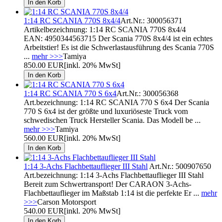
1:14 RC SCANIA 770S 8x4/4
Art.Nr.: 300056371
Artikelbezeichnung: 1:14 RC SCANIA 770S 8x4/4
EAN: 4950344563715 Der Scania 770S 8x4/4 ist ein echtes
Arbeitstier! Es ist die Schwerlastausführung des Scania 770S
...
mehr >>>
Tamiya
850.00 EUR
[inkl. 20% MwSt]
1:14 RC SCANIA 770 S 6x4
Art.Nr.: 300056368
Art.bezeichnung: 1:14 RC SCANIA 770 S 6x4 Der Scania
770 S 6x4 ist der größte und luxuriöseste Truck vom
schwedischen Truck Hersteller Scania. Das Modell be ...
mehr >>>
Tamiya
560.00 EUR
[inkl. 20% MwSt]
1:14 3-Achs Flachbettauflieger III Stahl
Art.Nr.: 500907650
Art.bezeichnung: 1:14 3-Achs Flachbettauflieger III Stahl
Bereit zum Schwertransport! Der CARAON 3-Achs-
Flachbettauflieger im Maßstab 1:14 ist die perfekte Er ...
mehr
>>>
Carson Motorsport
540.00 EUR
[inkl. 20% MwSt]