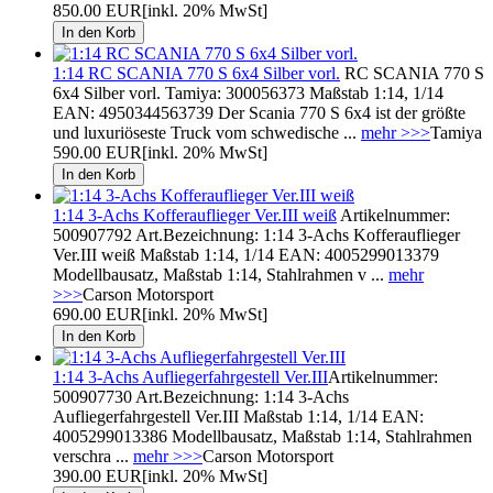
850.00 EUR
[inkl. 20% MwSt]
1:14 RC SCANIA 770 S 6x4 Silber vorl.
RC SCANIA 770 S
6x4 Silber vorl. Tamiya: 300056373 Maßstab 1:14, 1/14
EAN: 4950344563739 Der Scania 770 S 6x4 ist der größte
und luxuriöseste Truck vom schwedische ...
mehr >>>
Tamiya
590.00 EUR
[inkl. 20% MwSt]
1:14 3-Achs Kofferauflieger Ver.III weiß
Artikelnummer:
500907792 Art.Bezeichnung: 1:14 3-Achs Kofferauflieger
Ver.III weiß Maßstab 1:14, 1/14 EAN: 4005299013379
Modellbausatz, Maßstab 1:14, Stahlrahmen v ...
mehr
>>>
Carson Motorsport
690.00 EUR
[inkl. 20% MwSt]
1:14 3-Achs Aufliegerfahrgestell Ver.III
Artikelnummer:
500907730 Art.Bezeichnung: 1:14 3-Achs
Aufliegerfahrgestell Ver.III Maßstab 1:14, 1/14 EAN:
4005299013386 Modellbausatz, Maßstab 1:14, Stahlrahmen
verschra ...
mehr >>>
Carson Motorsport
390.00 EUR
[inkl. 20% MwSt]