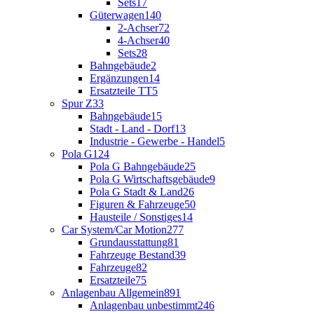
Sets
17
Güterwagen
140
2-Achser
72
4-Achser
40
Sets
28
Bahngebäude
2
Ergänzungen
14
Ersatzteile TT
5
Spur Z
33
Bahngebäude
15
Stadt - Land - Dorf
13
Industrie - Gewerbe - Handel
5
Pola G
124
Pola G Bahngebäude
25
Pola G Wirtschaftsgebäude
9
Pola G Stadt & Land
26
Figuren & Fahrzeuge
50
Hausteile / Sonstiges
14
Car System/Car Motion
277
Grundausstattung
81
Fahrzeuge Bestand
39
Fahrzeuge
82
Ersatzteile
75
Anlagenbau Allgemein
891
Anlagenbau unbestimmt
246