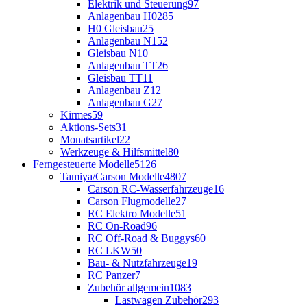
Elektrik und Steuerung
97
Anlagenbau H0
285
H0 Gleisbau
25
Anlagenbau N
152
Gleisbau N
10
Anlagenbau TT
26
Gleisbau TT
11
Anlagenbau Z
12
Anlagenbau G
27
Kirmes
59
Aktions-Sets
31
Monatsartikel
22
Werkzeuge & Hilfsmittel
80
Ferngesteuerte Modelle
5126
Tamiya/Carson Modelle
4807
Carson RC-Wasserfahrzeuge
16
Carson Flugmodelle
27
RC Elektro Modelle
51
RC On-Road
96
RC Off-Road & Buggys
60
RC LKW
50
Bau- & Nutzfahrzeuge
19
RC Panzer
7
Zubehör allgemein
1083
Lastwagen Zubehör
293