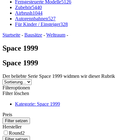
Ferngesteuerte Modelle
5126
Zubehör
5440
Airbrush
1044
Autorennbahnen
527
Für Kinder / Einsteiger
328
Startseite
-
Bausätze
-
Weltraum
-
Space 1999
Space 1999
Der beliebte Serie Space 1999 widmen wir dieser Rubrik
Filteroptionen
Filter löschen
Kategorie: Space 1999
Preis
Hersteller
Round2