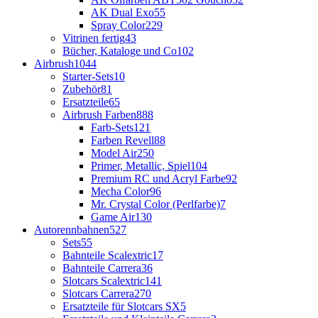
AK Dual Exo
55
Spray Color
229
Vitrinen fertig
43
Bücher, Kataloge und Co
102
Airbrush
1044
Starter-Sets
10
Zubehör
81
Ersatzteile
65
Airbrush Farben
888
Farb-Sets
121
Farben Revell
88
Model Air
250
Primer, Metallic, Spiel
104
Premium RC und Acryl Farbe
92
Mecha Color
96
Mr. Crystal Color (Perlfarbe)
7
Game Air
130
Autorennbahnen
527
Sets
55
Bahnteile Scalextric
17
Bahnteile Carrera
36
Slotcars Scalextric
141
Slotcars Carrera
270
Ersatzteile für Slotcars SX
5