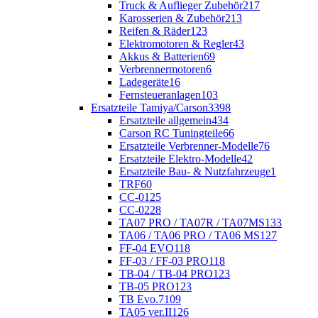
Truck & Auflieger Zubehör
217
Karosserien & Zubehör
213
Reifen & Räder
123
Elektromotoren & Regler
43
Akkus & Batterien
69
Verbrennermotoren
6
Ladegeräte
16
Fernsteueranlagen
103
Ersatzteile Tamiya/Carson
3398
Ersatzteile allgemein
434
Carson RC Tuningteile
66
Ersatzteile Verbrenner-Modelle
76
Ersatzteile Elektro-Modelle
42
Ersatzteile Bau- & Nutzfahrzeuge
1
TRF
60
CC-01
25
CC-02
28
TA07 PRO / TA07R / TA07MS
133
TA06 / TA06 PRO / TA06 MS
127
FF-04 EVO
118
FF-03 / FF-03 PRO
118
TB-04 / TB-04 PRO
123
TB-05 PRO
123
TB Evo.7
109
TA05 ver.II
126