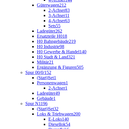
Güterwagen
212
2-Achser
83
3-Achser
11
4-Achser
63
Sets
55
Ladegüter
262
Ersatzteile H0
18
H0 Bahngebäude
219
H0 Industrie
98
H0 Gewerbe & Handel
140
H0 Stadt & Land
321
Militär
21
Ergänzung & Figuren
505
Spur 00/0/1
52
(Start)Set
1
Personenwagen
1
2-Achser
1
Ladegüter
49
Gebäude
1
Spur N
1196
(Start)Set
32
Loks & Triebwagen
200
E-Loks
140
Diesellok
54