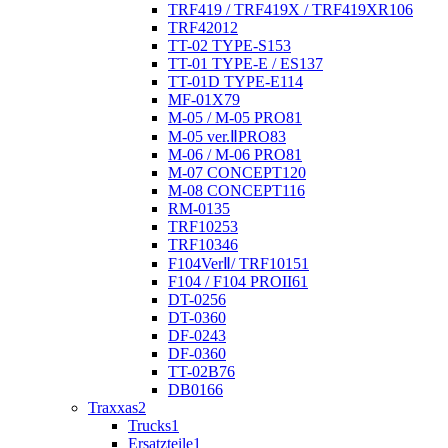
TRF419 / TRF419X / TRF419XR
106
TRF420
12
TT-02 TYPE-S
153
TT-01 TYPE-E / ES
137
TT-01D TYPE-E
114
MF-01X
79
M-05 / M-05 PRO
81
M-05 ver.ⅡPRO
83
M-06 / M-06 PRO
81
M-07 CONCEPT
120
M-08 CONCEPT
116
RM-01
35
TRF102
53
TRF103
46
F104VerⅡ/ TRF101
51
F104 / F104 PROII
61
DT-02
56
DT-03
60
DF-02
43
DF-03
60
TT-02B
76
DB01
66
Traxxas
2
Trucks
1
Ersatzteile
1