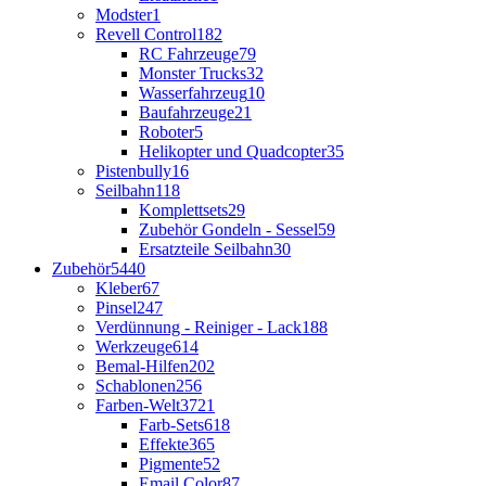
Modster
1
Revell Control
182
RC Fahrzeuge
79
Monster Trucks
32
Wasserfahrzeug
10
Baufahrzeuge
21
Roboter
5
Helikopter und Quadcopter
35
Pistenbully
16
Seilbahn
118
Komplettsets
29
Zubehör Gondeln - Sessel
59
Ersatzteile Seilbahn
30
Zubehör
5440
Kleber
67
Pinsel
247
Verdünnung - Reiniger - Lack
188
Werkzeuge
614
Bemal-Hilfen
202
Schablonen
256
Farben-Welt
3721
Farb-Sets
618
Effekte
365
Pigmente
52
Email Color
87