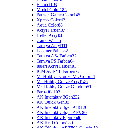
Enamel
109
Model Color
185
Panzer, Game-Color
145
Xpress Color
42
Aqua Color
88
Acryl Farben
87
Heller Acryl
68
Game Wash
6
Tamiya Acryl
111
Lacquer Paints
82
Tamiya AS- Farben
32
Tamiya PS Farben
64
Italeri Acryl Farben
81
ICM ACRYL Farben
77
Mr Hobby - Gunze Mr. Color
54
Mr. Hobby Gunze Acryl
146
Mr. Hobby Gunze Gundum
51
Farbstifte
103
AK Interaktiv 3Gen
232
AK Quick Gen
80
AK Interaktiv 3gen AIR
120
AK Interaktiv 3gen AFV
80
AK Interaktiv Figuren
40
AK Real Colors
180
AK Ölfarben ABT502 Goucho
52