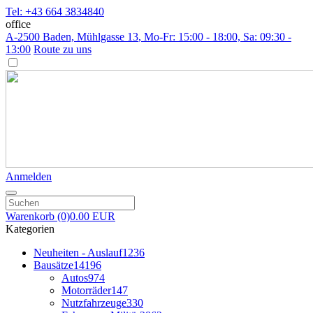
Tel: +43 664 3834840
office
A-2500 Baden, Mühlgasse 13
, Mo-Fr: 15:00 - 18:00, Sa: 09:30 -
13:00
Route zu uns
Anmelden
Warenkorb
(0)
0.00 EUR
Kategorien
Neuheiten - Auslauf
1236
Bausätze
14196
Autos
974
Motorräder
147
Nutzfahrzeuge
330