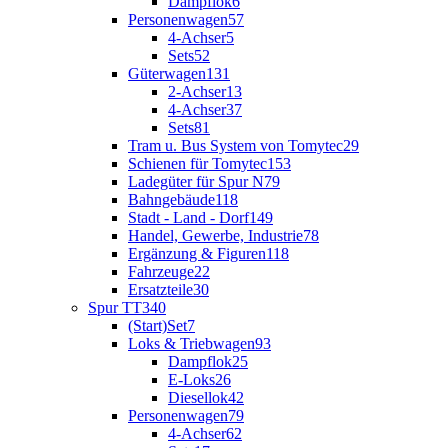
Dampflok
6
Personenwagen
57
4-Achser
5
Sets
52
Güterwagen
131
2-Achser
13
4-Achser
37
Sets
81
Tram u. Bus System von Tomytec
29
Schienen für Tomytec
153
Ladegüter für Spur N
79
Bahngebäude
118
Stadt - Land - Dorf
149
Handel, Gewerbe, Industrie
78
Ergänzung & Figuren
118
Fahrzeuge
22
Ersatzteile
30
Spur TT
340
(Start)Set
7
Loks & Triebwagen
93
Dampflok
25
E-Loks
26
Diesellok
42
Personenwagen
79
4-Achser
62