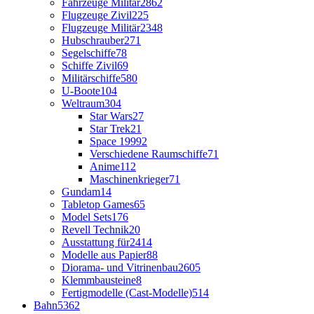
Fahrzeuge Militär
2862
Flugzeuge Zivil
225
Flugzeuge Militär
2348
Hubschrauber
271
Segelschiffe
78
Schiffe Zivil
69
Militärschiffe
580
U-Boote
104
Weltraum
304
Star Wars
27
Star Trek
21
Space 1999
2
Verschiedene Raumschiffe
71
Anime
112
Maschinenkrieger
71
Gundam
14
Tabletop Games
65
Model Sets
176
Revell Technik
20
Ausstattung für
2414
Modelle aus Papier
88
Diorama- und Vitrinenbau
2605
Klemmbausteine
8
Fertigmodelle (Cast-Modelle)
514
Bahn
5362