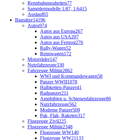
Rennbahnneuheiten
77
Sammlermodelle 1:87, 1:64
15
Auslauf
65
Bausätze
14196
Autos
974
Autos aus Europa
267
Autos aus USA
207
Autos aus Fernost
276
Rally-Wagen
52
Rennwagen
172
Motorräder
147
Nutzfahrzeuge
330
Fahrzeuge Militär
2862
WWI und Kommandowagen
58
Panzer WWII
1078
Halbketten-Panzer
41
Radpanzer
211
Amphibien u. Schienenfahrzeuge
86
Nutzfahrzeuge
562
Moderne Panzer
509
Pak, Flak, Raketen
317
Flugzeuge Zivil
225
Flugzeuge Militär
2348
Flugzeuge WW1
40
Flugzeuge WW2
1133