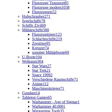
Flugzeuge Transport
85
Flugzeuge modern
1038
Flugzeugsets
52
Hubschrauber
271
Segelschiffe
78
Schiffe Zivil
69
Militärschiffe
580
Flugzeugträger
123
Schlachtschiffe
219
Zerstörer
95
Kreuzer
74
sonstige Militärboote
69
U-Boote
104
Weltraum
304
Star Wars
27
Star Trek
21
Space 1999
2
Verschiedene Raumschiffe
71
Anime
112
Maschinenkrieger
71
Gundam
14
Tabletop Games
65
Warhammer - Age of Sigmar
1
Warhammer 40.000
1
Wargaming Tools
35