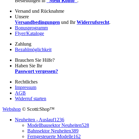
Bestellungen in
"Mein Konto"
.
Versand und Rücknahme
Unsere
Versandbedingungen
und Ihr
Widerrufsrecht
.
Bonusprogramm
Flyer/Kataloge
Zahlung
Bezahlmöglichkeit
Brauchen Sie Hilfe?
Haben Sie Ihr
Passwort vergessen?
Rechtliches
Impressum
AGB
Widerruf starten
Webshop
© Scotti:Shop™
Neuheiten - Auslauf
1236
Modellbausektor Neuheiten
528
Bahnsektor Neuheiten
389
Ferngesteuerte Modelle
162