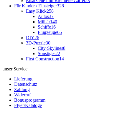
Ersatzteile und Kleinteile Carrera
3
Für Kinder / Einsteiger
328
Easy Klick
258
Autos
37
Militär
140
Schiffe
16
Flugzeuge
65
DIY
26
3D-Puzzle
30
City-Skylines
8
Sonstiges
22
First Construction
14
unser Service
Lieferung
Datenschutz
Zahlung
Widerruf
Bonusprogramm
Flyer/Kataloge