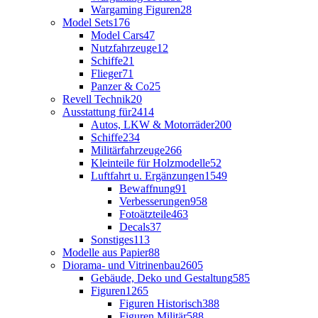
Wargaming Figuren
28
Model Sets
176
Model Cars
47
Nutzfahrzeuge
12
Schiffe
21
Flieger
71
Panzer & Co
25
Revell Technik
20
Ausstattung für
2414
Autos, LKW & Motorräder
200
Schiffe
234
Militärfahrzeuge
266
Kleinteile für Holzmodelle
52
Luftfahrt u. Ergänzungen
1549
Bewaffnung
91
Verbesserungen
958
Fotoätzteile
463
Decals
37
Sonstiges
113
Modelle aus Papier
88
Diorama- und Vitrinenbau
2605
Gebäude, Deko und Gestaltung
585
Figuren
1265
Figuren Historisch
388
Figuren Militär
588