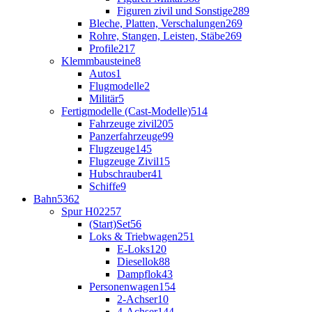
Figuren zivil und Sonstige
289
Bleche, Platten, Verschalungen
269
Rohre, Stangen, Leisten, Stäbe
269
Profile
217
Klemmbausteine
8
Autos
1
Flugmodelle
2
Militär
5
Fertigmodelle (Cast-Modelle)
514
Fahrzeuge zivil
205
Panzerfahrzeuge
99
Flugzeuge
145
Flugzeuge Zivil
15
Hubschrauber
41
Schiffe
9
Bahn
5362
Spur H0
2257
(Start)Set
56
Loks & Triebwagen
251
E-Loks
120
Diesellok
88
Dampflok
43
Personenwagen
154
2-Achser
10
4-Achser
144