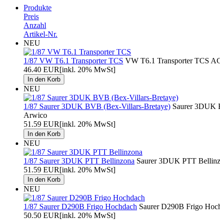
Produkte
Preis
Anzahl
Artikel-Nr.
NEU
1/87 VW T6.1 Transporter TCS
VW T6.1 Transporter TCS ACE
46.40 EUR
[inkl. 20% MwSt]
NEU
1/87 Saurer 3DUK BVB (Bex-Villars-Bretaye)
Saurer 3DUK BV
Arwico
51.59 EUR
[inkl. 20% MwSt]
NEU
1/87 Saurer 3DUK PTT Bellinzona
Saurer 3DUK PTT Bellinzo
51.59 EUR
[inkl. 20% MwSt]
NEU
1/87 Saurer D290B Frigo Hochdach
Saurer D290B Frigo Hoch
50.50 EUR
[inkl. 20% MwSt]