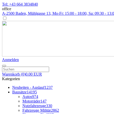
Tel: +43 664 3834840
office
A-2500 Baden, Mühlgasse 13
, Mo-Fr: 15:00 - 18:00, Sa: 09:30 - 13:
Anmelden
Warenkorb
(0)
0.00 EUR
Kategorien
Neuheiten - Auslauf
1237
Bausätze
14195
Autos
974
Motorräder
147
Nutzfahrzeuge
330
Fahrzeuge Militär
2862