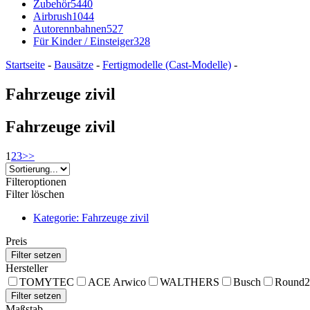
Zubehör
5440
Airbrush
1044
Autorennbahnen
527
Für Kinder / Einsteiger
328
Startseite
-
Bausätze
-
Fertigmodelle (Cast-Modelle)
-
Fahrzeuge zivil
Fahrzeuge zivil
1
2
3
>>
Filteroptionen
Filter löschen
Kategorie: Fahrzeuge zivil
Preis
Hersteller
TOMYTEC
ACE Arwico
WALTHERS
Busch
Round2
Maßstab