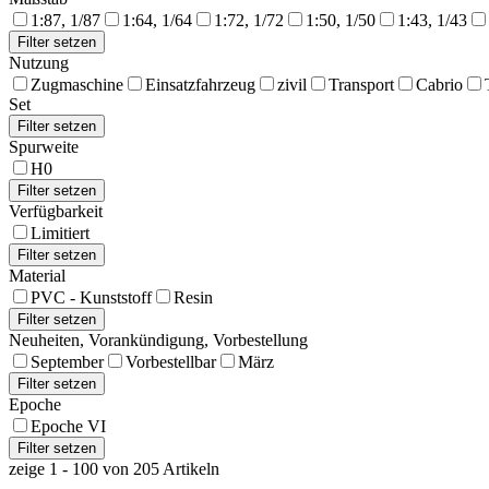
1:87, 1/87
1:64, 1/64
1:72, 1/72
1:50, 1/50
1:43, 1/43
Nutzung
Zugmaschine
Einsatzfahrzeug
zivil
Transport
Cabrio
Set
Spurweite
H0
Verfügbarkeit
Limitiert
Material
PVC - Kunststoff
Resin
Neuheiten, Vorankündigung, Vorbestellung
September
Vorbestellbar
März
Epoche
Epoche VI
zeige 1 - 100 von 205 Artikeln