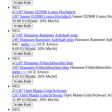
NEU
1/87 Saurer D290B Lonza Hochdach
Saurer D290B Lonza Hoc
50.89 EUR
[inkl. 20% MwSt]
NEU
1/87 Harassen Ramseier Apfelsaft grün
Harassen Ramseier Apfe
S4C.
mehr >>>
ACE Arwico
8.69 EUR
[inkl. 20% MwSt]
NEU
1/87 Harassen Feldschlösschen blau
Harassen Feldschlösschen 
mehr >>>
ACE Arwico
8.69 EUR
[inkl. 20% MwSt]
NEU
1:87 Opel Manta Grün/Schwarz
Opel Manta Grün/Schwarz Sch
11.99 EUR
[inkl. 20% MwSt]
NEU