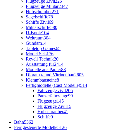
Flugzeuge Zivil
225
Flugzeuge Militär
2347
Hubschrauber
271
Segelschiffe
78
Schiffe Zivil
69
Militärschiffe
580
U-Boote
104
Weltraum
304
Gundam
14
Tabletop Games
65
Model Sets
176
Revell Technik
20
Ausstattung für
2414
Modelle aus Papier
88
Diorama- und Vitrinenbau
2605
Klemmbausteine
8
Fertigmodelle (Cast-Modelle)
514
Fahrzeuge zivil
205
Panzerfahrzeuge
99
Flugzeuge
145
Flugzeuge Zivil
15
Hubschrauber
41
Schiffe
9
Bahn
5362
Ferngesteuerte Modelle
5126