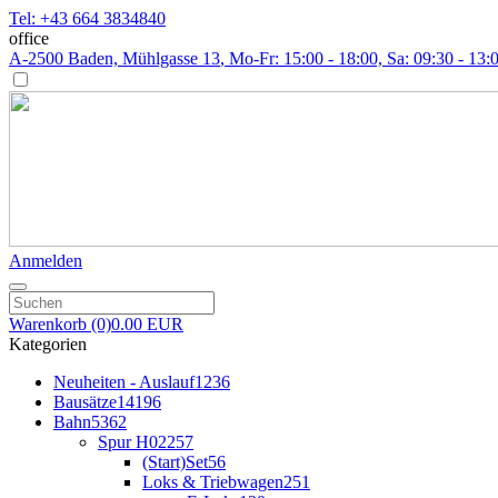
Tel: +43 664 3834840
office
A-2500 Baden, Mühlgasse 13
, Mo-Fr: 15:00 - 18:00, Sa: 09:30 - 13:
Anmelden
Warenkorb
(0)
0.00 EUR
Kategorien
Neuheiten - Auslauf
1236
Bausätze
14196
Bahn
5362
Spur H0
2257
(Start)Set
56
Loks & Triebwagen
251