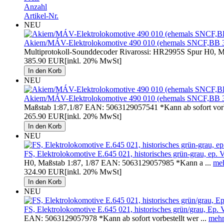
Anzahl
Artikel-Nr.
NEU
Akiem/MÁV-Elektrolokomotive 490 010 (ehemals SNCF,BB 3
Multiprotokoll-Sounddecoder Rivarossi: HR2995S Spur H0, Ma
385.90 EUR
[inkl. 20% MwSt]
NEU
Akiem/MÁV-Elektrolokomotive 490 010 (ehemals SNCF,BB 36
Maßstab 1:87,1/87 EAN: 5063129057541 *Kann ab sofort vorb
265.90 EUR
[inkl. 20% MwSt]
NEU
FS, Elektrolokomotive E.645 021, historisches grün-grau, ep.
H0, Maßstab 1:87, 1/87 EAN: 5063129057985 *Kann a ...
me
324.90 EUR
[inkl. 20% MwSt]
NEU
FS, Elektrolokomotive E.645 021, historisches grün/grau, Ep. 
EAN: 5063129057978 *Kann ab sofort vorbestellt wer ...
meh