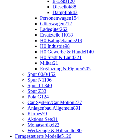
E-Loks
120
Diesellok
88
Dampflok
43
Personenwagen
154
Güterwagen
212
Ladegüter
262
Ersatzteile H0
18
H0 Bahngebäude
219
H0 Industrie
98
H0 Gewerbe & Handel
140
H0 Stadt & Land
321
Militär
21
Ergänzung & Figuren
505
Spur 00/0/1
52
Spur N
1196
Spur TT
340
Spur Z
33
Pola G
124
Car System/Car Motion
277
Anlagenbau Allgemein
891
Kirmes
59
Aktions-Sets
31
Monatsartikel
22
Werkzeuge & Hilfsmittel
80
Ferngesteuerte Modelle
5126