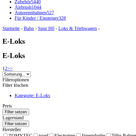
Zubehör
5440
Airbrush
1044
Autorennbahnen
527
Für Kinder / Einsteiger
328
Startseite
-
Bahn
-
Spur H0
-
Loks & Triebwagen
-
E-Loks
E-Loks
1
2
>>
Filteroptionen
Filter löschen
Kategorie: E-Loks
Preis
Lagerstand
Hersteller
TOMYTEC
jouef
Electrotren
Jägerndorfer
Tillig Bahne