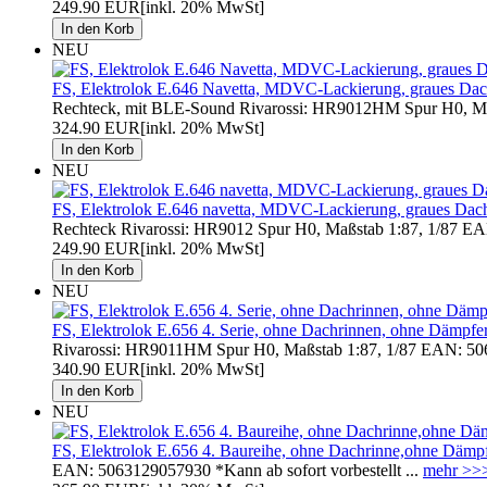
249.90 EUR
[inkl. 20% MwSt]
NEU
FS, Elektrolok E.646 Navetta, MDVC-Lackierung, graues Dach
Rechteck, mit BLE-Sound Rivarossi: HR9012HM Spur H0, Maß
324.90 EUR
[inkl. 20% MwSt]
NEU
FS, Elektrolok E.646 navetta, MDVC-Lackierung, graues Dach
Rechteck Rivarossi: HR9012 Spur H0, Maßstab 1:87, 1/87 EAN
249.90 EUR
[inkl. 20% MwSt]
NEU
FS, Elektrolok E.656 4. Serie, ohne Dachrinnen, ohne Dämpf
Rivarossi: HR9011HM Spur H0, Maßstab 1:87, 1/87 EAN: 50
340.90 EUR
[inkl. 20% MwSt]
NEU
FS, Elektrolok E.656 4. Baureihe, ohne Dachrinne,ohne Dämpf
EAN: 5063129057930 *Kann ab sofort vorbestellt ...
mehr >>