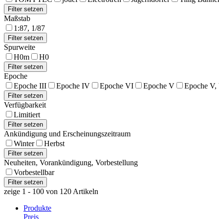
Maßstab
1:87, 1/87
Spurweite
H0m
H0
Epoche
Epoche III
Epoche IV
Epoche VI
Epoche V
Epoche V,
Verfügbarkeit
Limitiert
Ankündigung und Erscheinungszeitraum
Winter
Herbst
Neuheiten, Vorankündigung, Vorbestellung
Vorbestellbar
zeige 1 - 100 von 120 Artikeln
Produkte
Preis