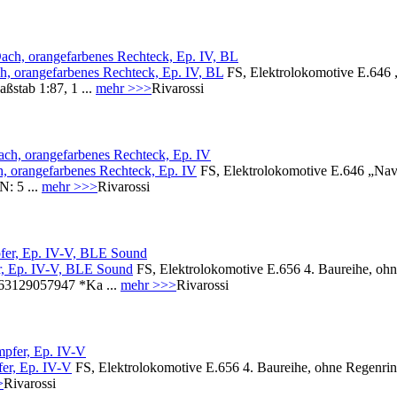
, orangefarbenes Rechteck, Ep. IV, BL
FS, Elektrolokomotive E.646
stab 1:87, 1 ...
mehr >>>
Rivarossi
, orangefarbenes Rechteck, Ep. IV
FS, Elektrolokomotive E.646 „Nav
: 5 ...
mehr >>>
Rivarossi
er, Ep. IV-V, BLE Sound
FS, Elektrolokomotive E.656 4. Baureihe, o
63129057947 *Ka ...
mehr >>>
Rivarossi
er, Ep. IV-V
FS, Elektrolokomotive E.656 4. Baureihe, ohne Regenri
>
Rivarossi