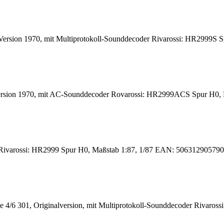
ersion 1970, mit Multiprotokoll-Sounddecoder Rivarossi: HR2999S 
rsion 1970, mit AC-Sounddecoder Rovarossi: HR2999ACS Spur H0, 
ivarossi: HR2999 Spur H0, Maßstab 1:87, 1/87 EAN: 5063129057909 *K
 4/6 301, Originalversion, mit Multiprotokoll-Sounddecoder Rivaro