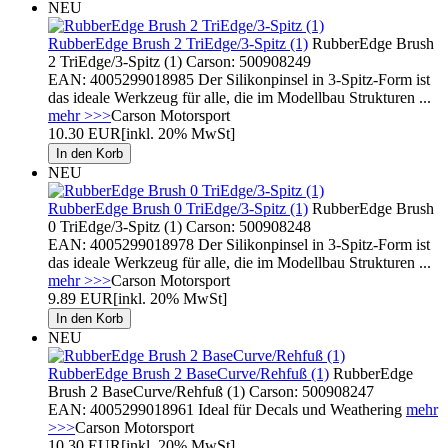
NEU
RubberEdge Brush 2 TriEdge/3-Spitz (1)
RubberEdge Brush
2 TriEdge/3-Spitz (1) Carson: 500908249
EAN: 4005299018985 Der Silikonpinsel in 3-Spitz-Form ist
das ideale Werkzeug für alle, die im Modellbau Strukturen ...
mehr >>>
Carson Motorsport
10.30 EUR
[inkl. 20% MwSt]
NEU
RubberEdge Brush 0 TriEdge/3-Spitz (1)
RubberEdge Brush
0 TriEdge/3-Spitz (1) Carson: 500908248
EAN: 4005299018978 Der Silikonpinsel in 3-Spitz-Form ist
das ideale Werkzeug für alle, die im Modellbau Strukturen ...
mehr >>>
Carson Motorsport
9.89 EUR
[inkl. 20% MwSt]
NEU
RubberEdge Brush 2 BaseCurve/Rehfuß (1)
RubberEdge
Brush 2 BaseCurve/Rehfuß (1) Carson: 500908247
EAN: 4005299018961 Ideal für Decals und Weathering
mehr
>>>
Carson Motorsport
10.30 EUR
[inkl. 20% MwSt]