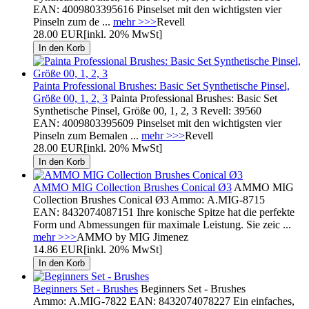
EAN: 4009803395616 Pinselset mit den wichtigsten vier
Pinseln zum de ...
mehr >>>
Revell
28.00 EUR
[inkl. 20% MwSt]
Painta Professional Brushes: Basic Set Synthetische Pinsel,
Größe 00, 1, 2, 3
Painta Professional Brushes: Basic Set
Synthetische Pinsel, Größe 00, 1, 2, 3 Revell: 39560
EAN: 4009803395609 Pinselset mit den wichtigsten vier
Pinseln zum Bemalen ...
mehr >>>
Revell
28.00 EUR
[inkl. 20% MwSt]
AMMO MIG Collection Brushes Conical Ø3
AMMO MIG
Collection Brushes Conical Ø3 Ammo: A.MIG-8715
EAN: 8432074087151 Ihre konische Spitze hat die perfekte
Form und Abmessungen für maximale Leistung. Sie zeic ...
mehr >>>
AMMO by MIG Jimenez
14.86 EUR
[inkl. 20% MwSt]
Beginners Set - Brushes
Beginners Set - Brushes
Ammo: A.MIG-7822 EAN: 8432074078227 Ein einfaches,