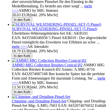
aber unverzichtbares Pinselset für den Einstieg in die
Modellbemalung. Es besteht aus einer sorgf ...
mehr
>>>
AMMO by MIG Jimenez
28.03 EUR
[inkl. 20% MwSt]
SURVIVAL WEATHERING-PINSEL-SET (5 Pinsel)
Überlebens-Witterungsbürsten-Set AK: AKB101
EAN: 8435568346956 5 Pinsel AKB010 : Der abgewinkelte
Pinsel ermöglicht das Erweitern von Effekten an schw ...
mehr >>>
AK Interaktiv
18.79 EUR
[inkl. 20% MwSt]
AMMO MIG Collection Brushes Conical Ø2
AMMO MIG
Collection Bürsten Konisch Ø2 Ammo: A.MIG-8716
EAN: 8432074087168 Ihre konische Spitze hat die perfekte
Form und Abmessungen für maximale Leistung. Sie ...
mehr
>>>
AMMO by MIG Jimenez
13.50 EUR
[inkl. 20% MwSt]
Chipping- und Detailing-Pinsel-Set
Chipping- und Detailing-
Pinsel-Set Mig: A.MIG-7603 EAN: 8432074076032 Enthält
sowohl Premium-Pinsel von Marta Kolinsky als auch