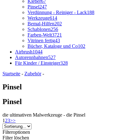
Kleber
67
Pinsel
247
Verdünnung - Reiniger - Lack
188
Werkzeuge
614
Bemal-Hilfen
202
Schablonen
256
Farben-Welt
3721
Vitrinen fertig
43
Bücher, Kataloge und Co
102
Airbrush
1044
Autorennbahnen
527
Für Kinder / Einsteiger
328
Startseite
-
Zubehör
-
Pinsel
Pinsel
die ultimativen Malwerkzeuge - die Pinsel
1
2
3
>>
Filteroptionen
Filter löschen