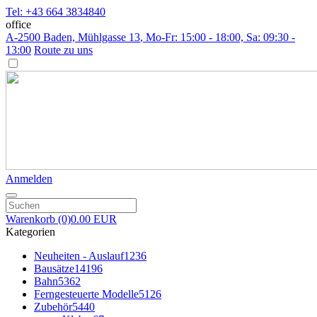
Tel: +43 664 3834840
office
A-2500 Baden, Mühlgasse 13
, Mo-Fr: 15:00 - 18:00, Sa: 09:30 -
13:00
Route zu uns
Anmelden
Warenkorb
(0)
0.00 EUR
Kategorien
Neuheiten - Auslauf
1236
Bausätze
14196
Bahn
5362
Ferngesteuerte Modelle
5126
Zubehör
5440