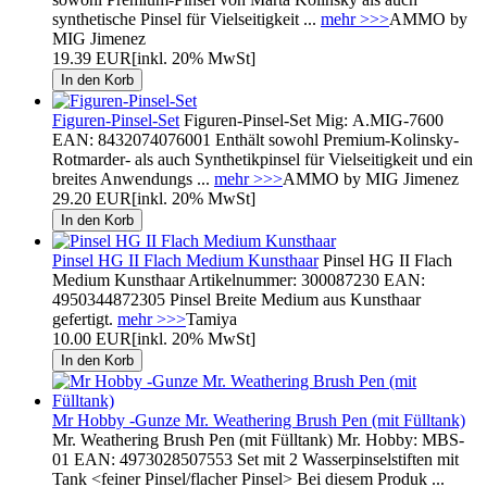
synthetische Pinsel für Vielseitigkeit ...
mehr >>>
AMMO by
MIG Jimenez
19.39 EUR
[inkl. 20% MwSt]
Figuren-Pinsel-Set
Figuren-Pinsel-Set Mig: A.MIG-7600
EAN: 8432074076001 Enthält sowohl Premium-Kolinsky-
Rotmarder- als auch Synthetikpinsel für Vielseitigkeit und ein
breites Anwendungs ...
mehr >>>
AMMO by MIG Jimenez
29.20 EUR
[inkl. 20% MwSt]
Pinsel HG II Flach Medium Kunsthaar
Pinsel HG II Flach
Medium Kunsthaar Artikelnummer: 300087230 EAN:
4950344872305 Pinsel Breite Medium aus Kunsthaar
gefertigt.
mehr >>>
Tamiya
10.00 EUR
[inkl. 20% MwSt]
Mr Hobby -Gunze Mr. Weathering Brush Pen (mit Fülltank)
Mr. Weathering Brush Pen (mit Fülltank) Mr. Hobby: MBS-
01 EAN: 4973028507553 Set mit 2 Wasserpinselstiften mit
Tank <feiner Pinsel/flacher Pinsel> Bei diesem Produk ...