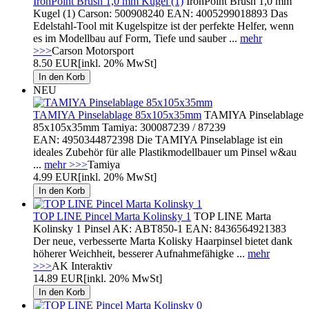
IronPoint Brush 1,0 mm Kugel (1)
IronPoint Brush 1,0 mm
Kugel (1) Carson: 500908240 EAN: 4005299018893 Das
Edelstahl-Tool mit Kugelspitze ist der perfekte Helfer, wenn
es im Modellbau auf Form, Tiefe und sauber ...
mehr
>>>
Carson Motorsport
8.50 EUR
[inkl. 20% MwSt]
NEU
TAMIYA Pinselablage 85x105x35mm
TAMIYA Pinselablage
85x105x35mm Tamiya: 300087239 / 87239
EAN: 4950344872398 Die TAMIYA Pinselablage ist ein
ideales Zubehör für alle Plastikmodellbauer um Pinsel w&au
...
mehr >>>
Tamiya
4.99 EUR
[inkl. 20% MwSt]
TOP LINE Pincel Marta Kolinsky 1
TOP LINE Marta
Kolinsky 1 Pinsel AK: ABT850-1 EAN: 8436564921383
Der neue, verbesserte Marta Kolisky Haarpinsel bietet dank
höherer Weichheit, besserer Aufnahmefähigke ...
mehr
>>>
AK Interaktiv
14.89 EUR
[inkl. 20% MwSt]