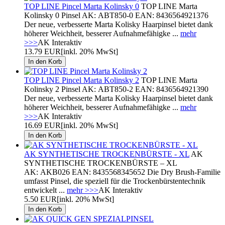
TOP LINE Pincel Marta Kolinsky 0
TOP LINE Marta
Kolinsky 0 Pinsel AK: ABT850-0 EAN: 8436564921376
Der neue, verbesserte Marta Kolisky Haarpinsel bietet dank
höherer Weichheit, besserer Aufnahmefähigke ...
mehr
>>>
AK Interaktiv
13.79 EUR
[inkl. 20% MwSt]
TOP LINE Pincel Marta Kolinsky 2
TOP LINE Marta
Kolinsky 2 Pinsel AK: ABT850-2 EAN: 8436564921390
Der neue, verbesserte Marta Kolisky Haarpinsel bietet dank
höherer Weichheit, besserer Aufnahmefähigke ...
mehr
>>>
AK Interaktiv
16.69 EUR
[inkl. 20% MwSt]
AK SYNTHETISCHE TROCKENBÜRSTE - XL
AK
SYNTHETISCHE TROCKENBÜRSTE – XL
AK: AKB026 EAN: 8435568345652 Die Dry Brush-Familie
umfasst Pinsel, die speziell für die Trockenbürstentechnik
entwickelt ...
mehr >>>
AK Interaktiv
5.50 EUR
[inkl. 20% MwSt]