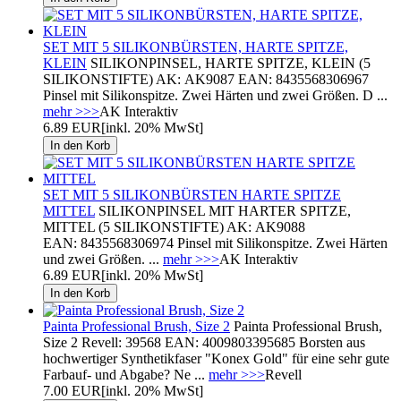
SET MIT 5 SILIKONBÜRSTEN, HARTE SPITZE,
KLEIN
SILIKONPINSEL, HARTE SPITZE, KLEIN (5
SILIKONSTIFTE) AK: AK9087 EAN: 8435568306967
Pinsel mit Silikonspitze. Zwei Härten und zwei Größen. D ...
mehr >>>
AK Interaktiv
6.89 EUR
[inkl. 20% MwSt]
SET MIT 5 SILIKONBÜRSTEN HARTE SPITZE
MITTEL
SILIKONPINSEL MIT HARTER SPITZE,
MITTEL (5 SILIKONSTIFTE) AK: AK9088
EAN: 8435568306974 Pinsel mit Silikonspitze. Zwei Härten
und zwei Größen. ...
mehr >>>
AK Interaktiv
6.89 EUR
[inkl. 20% MwSt]
Painta Professional Brush, Size 2
Painta Professional Brush,
Size 2 Revell: 39568 EAN: 4009803395685 Borsten aus
hochwertiger Synthetikfaser "Konex Gold" für eine sehr gute
Farbauf- und Abgabe? Ne ...
mehr >>>
Revell
7.00 EUR
[inkl. 20% MwSt]