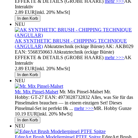
EFFEKTE & DETAILS (GROBE HAARE)
mehr >>>
AK
Interaktiv
2.89 EUR
[inkl. 20% MwSt]
NEU
AK SYNTHETIC BRUSH - CHIPPING TECHNIQUE
(ANGULAR)
Abkratztechnik (eckige Bürste) AK: AKB029
EAN: 5568350663 Abkratztechnik (eckige Bürste)
EFFEKTE & DETAILS (GROBE HAARE)
mehr >>>
AK
Interaktiv
2.89 EUR
[inkl. 20% MwSt]
NEU
Mr. Mix Pinsel-Malset
Mr. Mix Pinsel-Malset Mr.
Hobby: GT-27 EAN: 4973028732832 Alles, was Sie für das
Pinselmalen brauchen — in einem einzigen Set! Dieses
Pinselmal-Set ist perfekt f& ...
mehr >>>
MR. Hobby Gunze
10.19 EUR
[inkl. 20% MwSt]
NEU
EdgeArt Brush Modelierpinsel PTFE Spitze
EdgeArt Brush