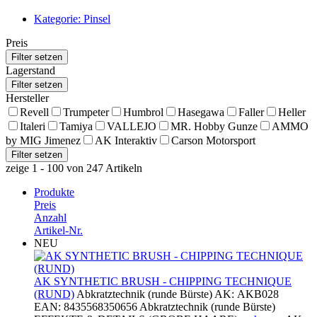
Kategorie: Pinsel
Preis
Lagerstand
Hersteller
Revell
Trumpeter
Humbrol
Hasegawa
Faller
Heller
Italeri
Tamiya
VALLEJO
MR. Hobby Gunze
AMMO
by MIG Jimenez
AK Interaktiv
Carson Motorsport
zeige 1 - 100 von 247 Artikeln
Produkte
Preis
Anzahl
Artikel-Nr.
NEU
AK SYNTHETIC BRUSH - CHIPPING TECHNIQUE
(RUND)
Abkratztechnik (runde Bürste) AK: AKB028
EAN: 8435568350656 Abkratztechnik (runde Bürste)