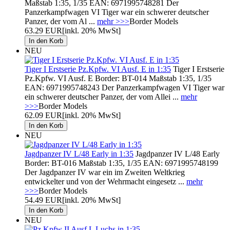
Maßstab 1:35, 1/35 EAN: 6971995748281 Der
Panzerkampfwagen VI Tiger war ein schwerer deutscher
Panzer, der vom Al ...
mehr >>>
Border Models
63.29 EUR
[inkl. 20% MwSt]
NEU
Tiger I Erstserie Pz.Kpfw. VI Ausf. E in 1:35
Tiger I Erstserie
Pz.Kpfw. VI Ausf. E Border: BT-014 Maßstab 1:35, 1/35
EAN: 6971995748243 Der Panzerkampfwagen VI Tiger war
ein schwerer deutscher Panzer, der vom Allei ...
mehr
>>>
Border Models
62.09 EUR
[inkl. 20% MwSt]
NEU
Jagdpanzer IV L/48 Early in 1:35
Jagdpanzer IV L/48 Early
Border: BT-016 Maßstab 1:35, 1/35 EAN: 6971995748199
Der Jagdpanzer IV war ein im Zweiten Weltkrieg
entwickelter und von der Wehrmacht eingesetz ...
mehr
>>>
Border Models
54.49 EUR
[inkl. 20% MwSt]
NEU