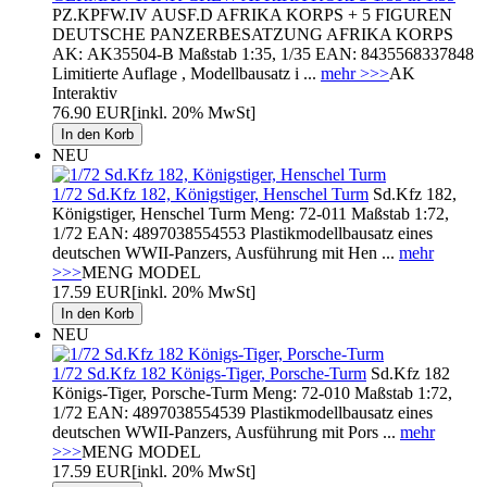
PZ.KPFW.IV AUSF.D AFRIKA KORPS + 5 FIGUREN
DEUTSCHE PANZERBESATZUNG AFRIKA KORPS
AK: AK35504-B Maßstab 1:35, 1/35 EAN: 8435568337848
Limitierte Auflage , Modellbausatz i ...
mehr >>>
AK
Interaktiv
76.90 EUR
[inkl. 20% MwSt]
NEU
1/72 Sd.Kfz 182, Königstiger, Henschel Turm
Sd.Kfz 182,
Königstiger, Henschel Turm Meng: 72-011 Maßstab 1:72,
1/72 EAN: 4897038554553 Plastikmodellbausatz eines
deutschen WWII-Panzers, Ausführung mit Hen ...
mehr
>>>
MENG MODEL
17.59 EUR
[inkl. 20% MwSt]
NEU
1/72 Sd.Kfz 182 Königs-Tiger, Porsche-Turm
Sd.Kfz 182
Königs-Tiger, Porsche-Turm Meng: 72-010 Maßstab 1:72,
1/72 EAN: 4897038554539 Plastikmodellbausatz eines
deutschen WWII-Panzers, Ausführung mit Pors ...
mehr
>>>
MENG MODEL
17.59 EUR
[inkl. 20% MwSt]