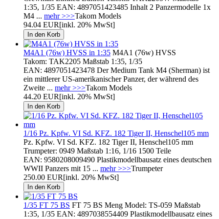
1:35, 1/35 EAN: 4897051423485 Inhalt 2 Panzermodelle 1x
M4 ...
mehr >>>
Takom Models
94.04 EUR
[inkl. 20% MwSt]
M4A1 (76w) HVSS in 1:35
M4A1 (76w) HVSS
Takom: TAK2205 Maßstab 1:35, 1/35
EAN: 4897051423478 Der Medium Tank M4 (Sherman) ist
ein mittlerer US-amerikanischer Panzer, der während des
Zweite ...
mehr >>>
Takom Models
44.20 EUR
[inkl. 20% MwSt]
1/16 Pz. Kpfw. VI Sd. KFZ. 182 Tiger II, Henschel105 mm
Pz. Kpfw. VI Sd. KFZ. 182 Tiger II, Henschel105 mm
Trumpeter: 0949 Maßstab 1:16, 1/16 1500 Teile
EAN: 9580208009490 Plastikmodellbausatz eines deutschen
WWII Panzers mit 15 ...
mehr >>>
Trumpeter
250.00 EUR
[inkl. 20% MwSt]
1/35 FT 75 BS
FT 75 BS Meng Model: TS-059 Maßstab
1:35, 1/35 EAN: 4897038554409 Plastikmodellbausatz eines