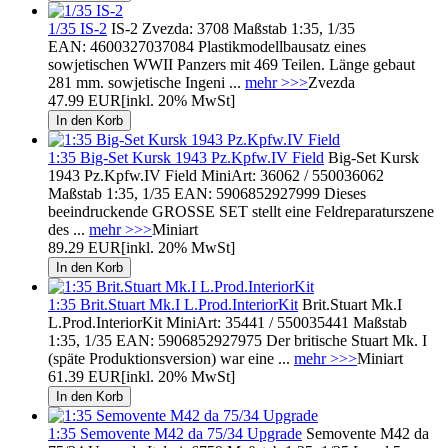
1/35 IS-2
IS-2 Zvezda: 3708 Maßstab 1:35, 1/35
EAN: 4600327037084 Plastikmodellbausatz eines
sowjetischen WWII Panzers mit 469 Teilen. Länge gebaut
281 mm. sowjetische Ingeni ...
mehr >>>
Zvezda
47.99 EUR
[inkl. 20% MwSt]
1:35 Big-Set Kursk 1943 Pz.Kpfw.IV Field
Big-Set Kursk
1943 Pz.Kpfw.IV Field MiniArt: 36062 / 550036062
Maßstab 1:35, 1/35 EAN: 5906852927999 Dieses
beeindruckende GROSSE SET stellt eine Feldreparaturszene
des ...
mehr >>>
Miniart
89.29 EUR
[inkl. 20% MwSt]
1:35 Brit.Stuart Mk.I L.Prod.InteriorKit
Brit.Stuart Mk.I
L.Prod.InteriorKit MiniArt: 35441 / 550035441 Maßstab
1:35, 1/35 EAN: 5906852927975 Der britische Stuart Mk. I
(späte Produktionsversion) war eine ...
mehr >>>
Miniart
61.39 EUR
[inkl. 20% MwSt]
1:35 Semovente M42 da 75/34 Upgrade
Semovente M42 da