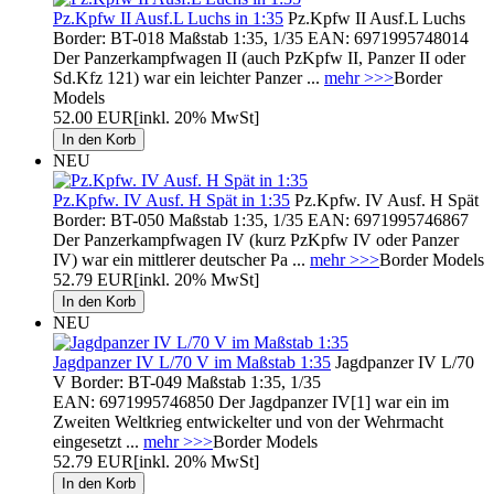
Pz.Kpfw II Ausf.L Luchs in 1:35
Pz.Kpfw II Ausf.L Luchs
Border: BT-018 Maßstab 1:35, 1/35 EAN: 6971995748014
Der Panzerkampfwagen II (auch PzKpfw II, Panzer II oder
Sd.Kfz 121) war ein leichter Panzer ...
mehr >>>
Border
Models
52.00 EUR
[inkl. 20% MwSt]
NEU
Pz.Kpfw. IV Ausf. H Spät in 1:35
Pz.Kpfw. IV Ausf. H Spät
Border: BT-050 Maßstab 1:35, 1/35 EAN: 6971995746867
Der Panzerkampfwagen IV (kurz PzKpfw IV oder Panzer
IV) war ein mittlerer deutscher Pa ...
mehr >>>
Border Models
52.79 EUR
[inkl. 20% MwSt]
NEU
Jagdpanzer IV L/70 V im Maßstab 1:35
Jagdpanzer IV L/70
V Border: BT-049 Maßstab 1:35, 1/35
EAN: 6971995746850 Der Jagdpanzer IV[1] war ein im
Zweiten Weltkrieg entwickelter und von der Wehrmacht
eingesetzt ...
mehr >>>
Border Models
52.79 EUR
[inkl. 20% MwSt]