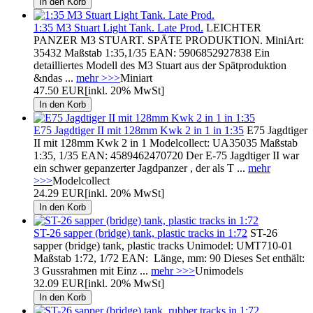
1:35 M3 Stuart Light Tank. Late Prod.
LEICHTER
PANZER M3 STUART. SPÄTE PRODUKTION. MiniArt:
35432 Maßstab 1:35,1/35 EAN: 5906852927838 Ein
detailliertes Modell des M3 Stuart aus der Spätproduktion
&ndas ...
mehr >>>
Miniart
47.50 EUR
[inkl. 20% MwSt]
E75 Jagdtiger II mit 128mm Kwk 2 in 1 in 1:35
E75 Jagdtiger
II mit 128mm Kwk 2 in 1 Modelcollect: UA35035 Maßstab
1:35, 1/35 EAN: 4589462470720 Der E-75 Jagdtiger II war
ein schwer gepanzerter Jagdpanzer , der als T ...
mehr
>>>
Modelcollect
24.29 EUR
[inkl. 20% MwSt]
ST-26 sapper (bridge) tank, plastic tracks in 1:72
ST-26
sapper (bridge) tank, plastic tracks Unimodel: UMT710-01
Maßstab 1:72, 1/72 EAN: Länge, mm: 90 Dieses Set enthält:
3 Gussrahmen mit Einz ...
mehr >>>
Unimodels
32.09 EUR
[inkl. 20% MwSt]