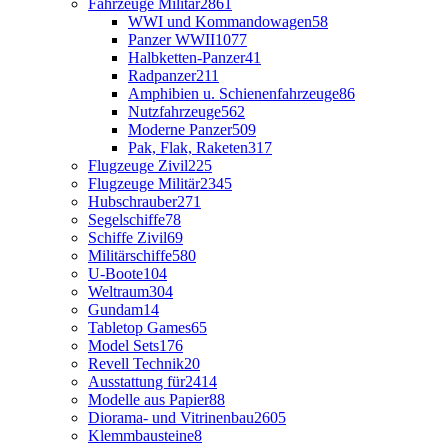
Fahrzeuge Militär
2861
WWI und Kommandowagen
58
Panzer WWII
1077
Halbketten-Panzer
41
Radpanzer
211
Amphibien u. Schienenfahrzeuge
86
Nutzfahrzeuge
562
Moderne Panzer
509
Pak, Flak, Raketen
317
Flugzeuge Zivil
225
Flugzeuge Militär
2345
Hubschrauber
271
Segelschiffe
78
Schiffe Zivil
69
Militärschiffe
580
U-Boote
104
Weltraum
304
Gundam
14
Tabletop Games
65
Model Sets
176
Revell Technik
20
Ausstattung für
2414
Modelle aus Papier
88
Diorama- und Vitrinenbau
2605
Klemmbausteine
8