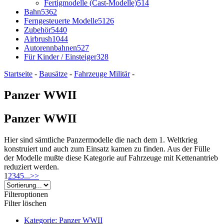
Fertigmodelle (Cast-Modelle)
514
Bahn
5362
Ferngesteuerte Modelle
5126
Zubehör
5440
Airbrush
1044
Autorennbahnen
527
Für Kinder / Einsteiger
328
Startseite
-
Bausätze
-
Fahrzeuge Militär
-
Panzer WWII
Panzer WWII
Hier sind sämtliche Panzermodelle die nach dem 1. Weltkrieg
konstruiert und auch zum Einsatz kamen zu finden. Aus der Fülle
der Modelle mußte diese Kategorie auf Fahrzeuge mit Kettenantrieb
reduziert werden.
1
2
3
4
5
...
>>
Filteroptionen
Filter löschen
Kategorie: Panzer WWII