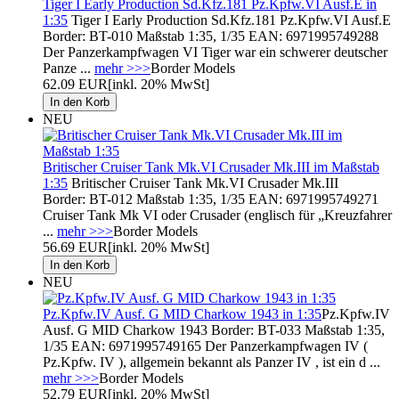
Tiger I Early Production Sd.Kfz.181 Pz.Kpfw.VI Ausf.E in
1:35
Tiger I Early Production Sd.Kfz.181 Pz.Kpfw.VI Ausf.E
Border: BT-010 Maßstab 1:35, 1/35 EAN: 6971995749288
Der Panzerkampfwagen VI Tiger war ein schwerer deutscher
Panze ...
mehr >>>
Border Models
62.09 EUR
[inkl. 20% MwSt]
NEU
Britischer Cruiser Tank Mk.VI Crusader Mk.III im Maßstab
1:35
Britischer Cruiser Tank Mk.VI Crusader Mk.III
Border: BT-012 Maßstab 1:35, 1/35 EAN: 6971995749271
Cruiser Tank Mk VI oder Crusader (englisch für „Kreuzfahrer
...
mehr >>>
Border Models
56.69 EUR
[inkl. 20% MwSt]
NEU
Pz.Kpfw.IV Ausf. G MID Charkow 1943 in 1:35
Pz.Kpfw.IV
Ausf. G MID Charkow 1943 Border: BT-033 Maßstab 1:35,
1/35 EAN: 6971995749165 Der Panzerkampfwagen IV (
Pz.Kpfw. IV ), allgemein bekannt als Panzer IV , ist ein d ...
mehr >>>
Border Models
52.79 EUR
[inkl. 20% MwSt]