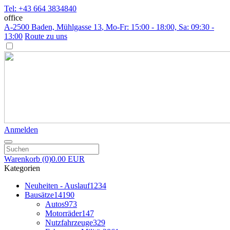
Tel: +43 664 3834840
office
A-2500 Baden, Mühlgasse 13
, Mo-Fr: 15:00 - 18:00, Sa: 09:30 -
13:00
Route zu uns
Anmelden
Warenkorb
(0)
0.00 EUR
Kategorien
Neuheiten - Auslauf
1234
Bausätze
14190
Autos
973
Motorräder
147
Nutzfahrzeuge
329