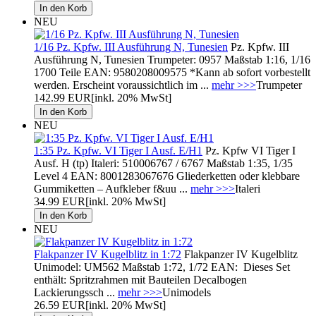
NEU
1/16 Pz. Kpfw. III Ausführung N, Tunesien
Pz. Kpfw. III
Ausführung N, Tunesien Trumpeter: 0957 Maßstab 1:16, 1/16
1700 Teile EAN: 9580208009575 *Kann ab sofort vorbestellt
werden. Erscheint voraussichtlich im ...
mehr >>>
Trumpeter
142.99 EUR
[inkl. 20% MwSt]
NEU
1:35 Pz. Kpfw. VI Tiger I Ausf. E/H1
Pz. Kpfw VI Tiger I
Ausf. H (tp) Italeri: 510006767 / 6767 Maßstab 1:35, 1/35
Level 4 EAN: 8001283067676 Gliederketten oder klebbare
Gummiketten – Aufkleber f&uu ...
mehr >>>
Italeri
34.99 EUR
[inkl. 20% MwSt]
NEU
Flakpanzer IV Kugelblitz in 1:72
Flakpanzer IV Kugelblitz
Unimodel: UM562 Maßstab 1:72, 1/72 EAN: Dieses Set
enthält: Spritzrahmen mit Bauteilen Decalbogen
Lackierungssch ...
mehr >>>
Unimodels
26.59 EUR
[inkl. 20% MwSt]