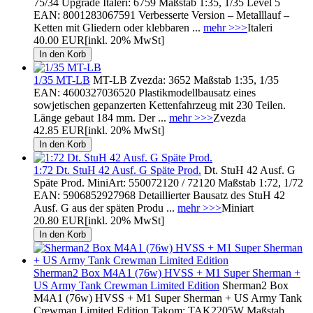
75/34 Upgrade Italeri: 6759 Maßstab 1:35, 1/35 Level 5
EAN: 8001283067591 Verbesserte Version – Metalllauf –
Ketten mit Gliedern oder klebbaren ...
mehr >>>
Italeri
40.00 EUR
[inkl. 20% MwSt]
1/35 MT-LB
MT-LB Zvezda: 3652 Maßstab 1:35, 1/35
EAN: 4600327036520 Plastikmodellbausatz eines
sowjetischen gepanzerten Kettenfahrzeug mit 230 Teilen.
Länge gebaut 184 mm. Der ...
mehr >>>
Zvezda
42.85 EUR
[inkl. 20% MwSt]
1:72 Dt. StuH 42 Ausf. G Späte Prod.
Dt. StuH 42 Ausf. G
Späte Prod. MiniArt: 550072120 / 72120 Maßstab 1:72, 1/72
EAN: 5906852927968 Detaillierter Bausatz des StuH 42
Ausf. G aus der späten Produ ...
mehr >>>
Miniart
20.80 EUR
[inkl. 20% MwSt]
Sherman2 Box M4A1 (76w) HVSS + M1 Super Sherman +
US Army Tank Crewman Limited Edition
Sherman2 Box
M4A1 (76w) HVSS + M1 Super Sherman + US Army Tank
Crewman Limited Edition Takom: TAK2205W Maßstab