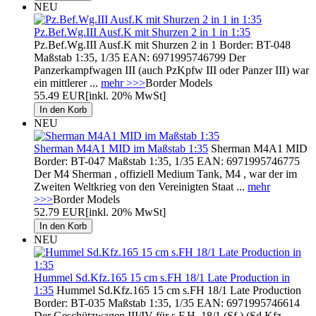
NEU
Pz.Bef.Wg.III Ausf.K mit Shurzen 2 in 1 in 1:35
Pz.Bef.Wg.III Ausf.K mit Shurzen 2 in 1 Border: BT-048
Maßstab 1:35, 1/35 EAN: 6971995746799 Der
Panzerkampfwagen III (auch PzKpfw III oder Panzer III) war
ein mittlerer ...
mehr >>>
Border Models
55.49 EUR
[inkl. 20% MwSt]
NEU
Sherman M4A1 MID im Maßstab 1:35
Sherman M4A1 MID
Border: BT-047 Maßstab 1:35, 1/35 EAN: 6971995746775
Der M4 Sherman , offiziell Medium Tank, M4 , war der im
Zweiten Weltkrieg von den Vereinigten Staat ...
mehr
>>>
Border Models
52.79 EUR
[inkl. 20% MwSt]
NEU
Hummel Sd.Kfz.165 15 cm s.FH 18/1 Late Production in
1:35
Hummel Sd.Kfz.165 15 cm s.FH 18/1 Late Production
Border: BT-035 Maßstab 1:35, 1/35 EAN: 6971995746614
Der Geschützwagen III/IV für s.F.H. 18/1 (Sf.) (Sd.Kfz. ...