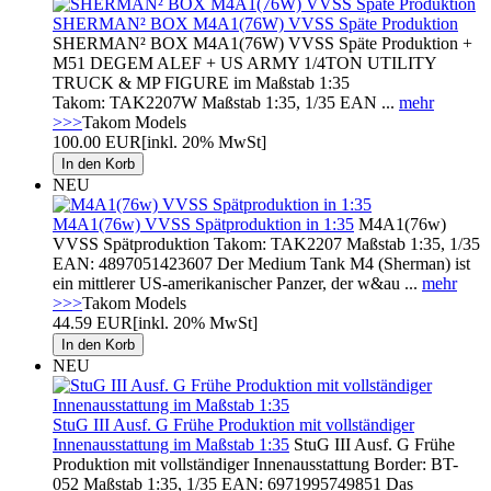
SHERMAN² BOX M4A1(76W) VVSS Späte Produktion
SHERMAN² BOX M4A1(76W) VVSS Späte Produktion +
M51 DEGEM ALEF + US ARMY 1/4TON UTILITY
TRUCK & MP FIGURE im Maßstab 1:35
Takom: TAK2207W Maßstab 1:35, 1/35 EAN ...
mehr
>>>
Takom Models
100.00 EUR
[inkl. 20% MwSt]
NEU
M4A1(76w) VVSS Spätproduktion in 1:35
M4A1(76w)
VVSS Spätproduktion Takom: TAK2207 Maßstab 1:35, 1/35
EAN: 4897051423607 Der Medium Tank M4 (Sherman) ist
ein mittlerer US-amerikanischer Panzer, der w&au ...
mehr
>>>
Takom Models
44.59 EUR
[inkl. 20% MwSt]
NEU
StuG III Ausf. G Frühe Produktion mit vollständiger
Innenausstattung im Maßstab 1:35
StuG III Ausf. G Frühe
Produktion mit vollständiger Innenausstattung Border: BT-
052 Maßstab 1:35, 1/35 EAN: 6971995749851 Das