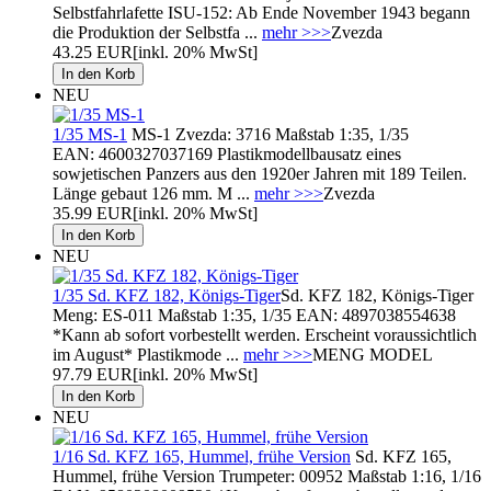
Selbstfahrlafette ISU-152: Ab Ende November 1943 begann
die Produktion der Selbstfa ...
mehr >>>
Zvezda
43.25 EUR
[inkl. 20% MwSt]
NEU
1/35 MS-1
MS-1 Zvezda: 3716 Maßstab 1:35, 1/35
EAN: 4600327037169 Plastikmodellbausatz eines
sowjetischen Panzers aus den 1920er Jahren mit 189 Teilen.
Länge gebaut 126 mm. M ...
mehr >>>
Zvezda
35.99 EUR
[inkl. 20% MwSt]
NEU
1/35 Sd. KFZ 182, Königs-Tiger
Sd. KFZ 182, Königs-Tiger
Meng: ES-011 Maßstab 1:35, 1/35 EAN: 4897038554638
*Kann ab sofort vorbestellt werden. Erscheint voraussichtlich
im August* Plastikmode ...
mehr >>>
MENG MODEL
97.79 EUR
[inkl. 20% MwSt]
NEU
1/16 Sd. KFZ 165, Hummel, frühe Version
Sd. KFZ 165,
Hummel, frühe Version Trumpeter: 00952 Maßstab 1:16, 1/16