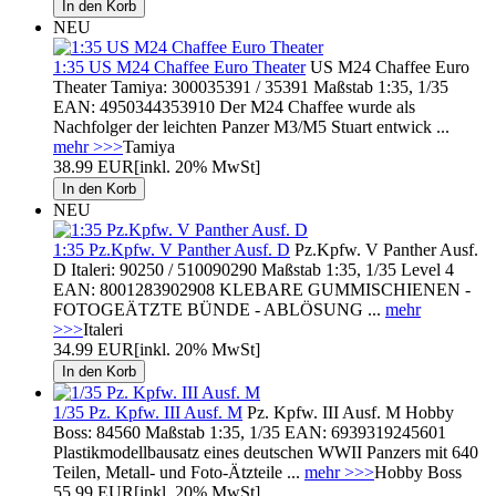
NEU
1:35 US M24 Chaffee Euro Theater
US M24 Chaffee Euro
Theater Tamiya: 300035391 / 35391 Maßstab 1:35, 1/35
EAN: 4950344353910 Der M24 Chaffee wurde als
Nachfolger der leichten Panzer M3/M5 Stuart entwick ...
mehr >>>
Tamiya
38.99 EUR
[inkl. 20% MwSt]
NEU
1:35 Pz.Kpfw. V Panther Ausf. D
Pz.Kpfw. V Panther Ausf.
D Italeri: 90250 / 510090290 Maßstab 1:35, 1/35 Level 4
EAN: 8001283902908 KLEBARE GUMMISCHIENEN -
FOTOGEÄTZTE BÜNDE - ABLÖSUNG ...
mehr
>>>
Italeri
34.99 EUR
[inkl. 20% MwSt]
1/35 Pz. Kpfw. III Ausf. M
Pz. Kpfw. III Ausf. M Hobby
Boss: 84560 Maßstab 1:35, 1/35 EAN: 6939319245601
Plastikmodellbausatz eines deutschen WWII Panzers mit 640
Teilen, Metall- und Foto-Ätzteile ...
mehr >>>
Hobby Boss
55.99 EUR
[inkl. 20% MwSt]