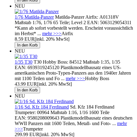
NEU
1/76 Matilda-Panzer
Matilda-Panzer Airfix: A01318V
Maßstab 1:76, 1/76 65 Teile; Level 2 EAN: 5063129054311
*Kann ab sofort vorbestellt werden. Erscheint voraussichtlich
im Herbst* ...
mehr >>>
Airfix
8.59 EUR
[inkl. 20% MwSt]
NEU
1/35 T30
T30 Hobby Boss: 84512 Maßstab 1:35, 1/35
EAN: 6939319245120 Plastikmodellbausatz eines US-
amerikanischen Proto-Typen-Panzers aus den 1940er Jahren
mit 1100 Teilen und Fo ...
mehr >>>
Hobby Boss
43.99 EUR
[inkl. 20% MwSt]
NEU
1/16 Sd. Kfz 184 Ferdinand
Sd. Kfz 184 Ferdinand
Trumpeter: 00964 Maßstab 1:16, 1/16 1600 Teile
EAN: 9580208009643 Plastikmodellbausatz eines deutschen
WWII Panzers mit 1600 Teilen, Metall- und Foto- ...
mehr
>>>
Trumpeter
299.99 EUR
[inkl. 20% MwSt]