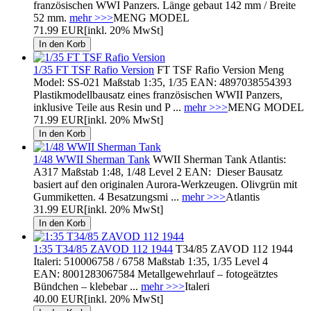
französischen WWI Panzers. Länge gebaut 142 mm / Breite
52 mm.
mehr >>>
MENG MODEL
71.99 EUR
[inkl. 20% MwSt]
1/35 FT TSF Rafio Version
FT TSF Rafio Version Meng
Model: SS-021 Maßstab 1:35, 1/35 EAN: 4897038554393
Plastikmodellbausatz eines französischen WWII Panzers,
inklusive Teile aus Resin und P ...
mehr >>>
MENG MODEL
71.99 EUR
[inkl. 20% MwSt]
1/48 WWII Sherman Tank
WWII Sherman Tank Atlantis:
A317 Maßstab 1:48, 1/48 Level 2 EAN: Dieser Bausatz
basiert auf den originalen Aurora-Werkzeugen. Olivgrün mit
Gummiketten. 4 Besatzungsmi ...
mehr >>>
Atlantis
31.99 EUR
[inkl. 20% MwSt]
1:35 T34/85 ZAVOD 112 1944
T34/85 ZAVOD 112 1944
Italeri: 510006758 / 6758 Maßstab 1:35, 1/35 Level 4
EAN: 8001283067584 Metallgewehrlauf – fotogeätztes
Bündchen – klebebar ...
mehr >>>
Italeri
40.00 EUR
[inkl. 20% MwSt]