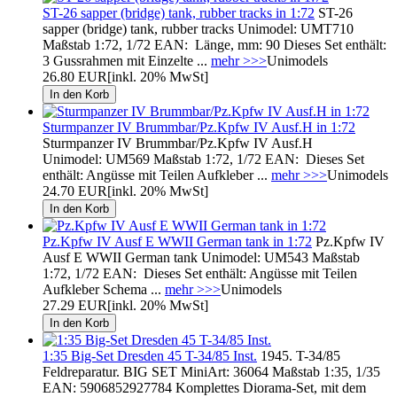
ST-26 sapper (bridge) tank, rubber tracks in 1:72
ST-26
sapper (bridge) tank, rubber tracks Unimodel: UMT710
Maßstab 1:72, 1/72 EAN: Länge, mm: 90 Dieses Set enthält:
3 Gussrahmen mit Einzelte ...
mehr >>>
Unimodels
26.80 EUR
[inkl. 20% MwSt]
Sturmpanzer IV Brummbar/Pz.Kpfw IV Ausf.H in 1:72
Sturmpanzer IV Brummbar/Pz.Kpfw IV Ausf.H
Unimodel: UM569 Maßstab 1:72, 1/72 EAN: Dieses Set
enthält: Angüsse mit Teilen Aufkleber ...
mehr >>>
Unimodels
24.70 EUR
[inkl. 20% MwSt]
Pz.Kpfw IV Ausf E WWII German tank in 1:72
Pz.Kpfw IV
Ausf E WWII German tank Unimodel: UM543 Maßstab
1:72, 1/72 EAN: Dieses Set enthält: Angüsse mit Teilen
Aufkleber Schema ...
mehr >>>
Unimodels
27.29 EUR
[inkl. 20% MwSt]
1:35 Big-Set Dresden 45 T-34/85 Inst.
1945. T-34/85
Feldreparatur. BIG SET MiniArt: 36064 Maßstab 1:35, 1/35
EAN: 5906852927784 Komplettes Diorama-Set, mit dem