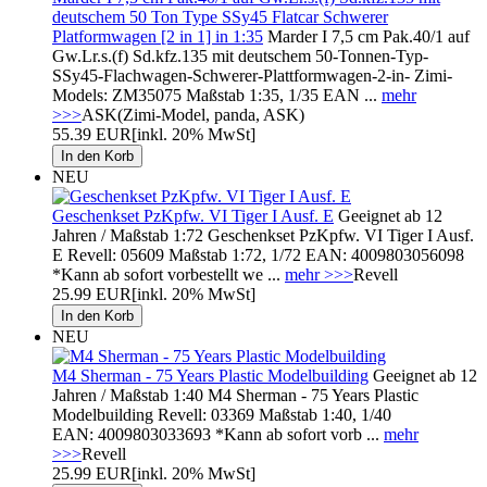
deutschem 50 Ton Type SSy45 Flatcar Schwerer
Platformwagen [2 in 1] in 1:35
Marder I 7,5 cm Pak.40/1 auf
Gw.Lr.s.(f) Sd.kfz.135 mit deutschem 50-Tonnen-Typ-
SSy45-Flachwagen-Schwerer-Plattformwagen-2-in- Zimi-
Models: ZM35075 Maßstab 1:35, 1/35 EAN ...
mehr
>>>
ASK(Zimi-Model, panda, ASK)
55.39 EUR
[inkl. 20% MwSt]
NEU
Geschenkset PzKpfw. VI Tiger I Ausf. E
Geeignet ab 12
Jahren / Maßstab 1:72 Geschenkset PzKpfw. VI Tiger I Ausf.
E Revell: 05609 Maßstab 1:72, 1/72 EAN: 4009803056098
*Kann ab sofort vorbestellt we ...
mehr >>>
Revell
25.99 EUR
[inkl. 20% MwSt]
NEU
M4 Sherman - 75 Years Plastic Modelbuilding
Geeignet ab 12
Jahren / Maßstab 1:40 M4 Sherman - 75 Years Plastic
Modelbuilding Revell: 03369 Maßstab 1:40, 1/40
EAN: 4009803033693 *Kann ab sofort vorb ...
mehr
>>>
Revell
25.99 EUR
[inkl. 20% MwSt]