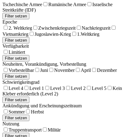
Tschechische Armee
Rumänische Armee
Israelische
Streitkräfte (IDF)
Epoche
2. Weltkrieg
Zwischenkriegszeit
Nachkriegszeit
Vietnamkrieg
Jugoslawien-Krieg
1.Weltkrieg
Verfügbarkeit
Limitiert
Neuheiten, Vorankündigung, Vorbestellung
Vorbestellbar
Juni
November
April
Dezember
Schwierigkeitsgrad
Level 4
Level 1
Level 3
Level 2
Level 5
Kein
Kleber erforderlich (Level 2)
Ankündigung und Erscheinungszeitraum
Sommer
Herbst
Nutzung
Truppentransport
Militär