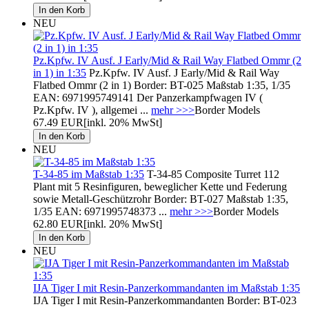
NEU
Pz.Kpfw. IV Ausf. J Early/Mid & Rail Way Flatbed Ommr (2
in 1) in 1:35
Pz.Kpfw. IV Ausf. J Early/Mid & Rail Way
Flatbed Ommr (2 in 1) Border: BT-025 Maßstab 1:35, 1/35
EAN: 6971995749141 Der Panzerkampfwagen IV (
Pz.Kpfw. IV ), allgemei ...
mehr >>>
Border Models
67.49 EUR
[inkl. 20% MwSt]
NEU
T-34-85 im Maßstab 1:35
T-34-85 Composite Turret 112
Plant mit 5 Resinfiguren, beweglicher Kette und Federung
sowie Metall-Geschützrohr Border: BT-027 Maßstab 1:35,
1/35 EAN: 6971995748373 ...
mehr >>>
Border Models
62.80 EUR
[inkl. 20% MwSt]
NEU
IJA Tiger I mit Resin-Panzerkommandanten im Maßstab 1:35
IJA Tiger I mit Resin-Panzerkommandanten Border: BT-023