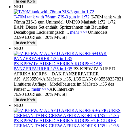
NEU
T-70M tank with 76mm ZIS-3 gun in 1:72
T-70M tank with
76mm ZIS-3 gun Unimodel: UM399 Maßstab 1:72, 1/72
EAN: Dieses Set enthält: Spritzrahmen mit Bauteilen
Decalbogen Lackierungssch ...
mehr >>>
Unimodels
23.99 EUR
[inkl. 20% MwSt]
NEU
PZ.KPFW.IV AUSF.D AFRIKA KORPS+DAK
PANZERFAHRER 1/35 in 1:35
PZ.KPFW.IV AUSF.D
AFRIKA KORPS + DAK PANZERFAHRER
AK: AK35504-A Maßstab 1:35, 1/35 EAN: 8435568337831
Limitierte Auflage , Modellbausatz im Maßstab 1:35 des
Panzer ...
mehr >>>
AK Interaktiv
76.90 EUR
[inkl. 20% MwSt]
NEU
PZ.KPFW.IV AUSF.D AFRIKA KORPS +5 FIGURES
GERMAN TANK CREW AFRIKA KORPS 1/35 in 1:35