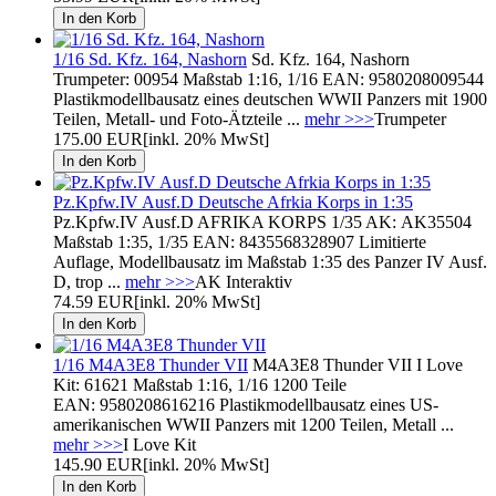
1/16 Sd. Kfz. 164, Nashorn
Sd. Kfz. 164, Nashorn
Trumpeter: 00954 Maßstab 1:16, 1/16 EAN: 9580208009544
Plastikmodellbausatz eines deutschen WWII Panzers mit 1900
Teilen, Metall- und Foto-Ätzteile ...
mehr >>>
Trumpeter
175.00 EUR
[inkl. 20% MwSt]
Pz.Kpfw.IV Ausf.D Deutsche Afrkia Korps in 1:35
Pz.Kpfw.IV Ausf.D AFRIKA KORPS 1/35 AK: AK35504
Maßstab 1:35, 1/35 EAN: 8435568328907 Limitierte
Auflage, Modellbausatz im Maßstab 1:35 des Panzer IV Ausf.
D, trop ...
mehr >>>
AK Interaktiv
74.59 EUR
[inkl. 20% MwSt]
1/16 M4A3E8 Thunder VII
M4A3E8 Thunder VII I Love
Kit: 61621 Maßstab 1:16, 1/16 1200 Teile
EAN: 9580208616216 Plastikmodellbausatz eines US-
amerikanischen WWII Panzers mit 1200 Teilen, Metall ...
mehr >>>
I Love Kit
145.90 EUR
[inkl. 20% MwSt]