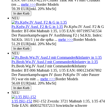
EAN: 6971995742210 Cruiser Tank Mk VI oder Crusader
(en ...
mehr >>>
Border Models
59.39 EUR
[inkl. 20% MwSt]
NEU
Pz.Kpfw.IV Ausf. F2 & G in 1:35
Pz.Kpfw.IV Ausf. F2 & G
Border: BT-004 Maßstab 1:35, 1/35 EAN: 6971995741534
Der Panzerkampfwagen IV Ausführung F2 ( Sd.Kfz. Index:
Sd.Kfz. 161/1 ) ist die sp&a ...
mehr >>>
Border Models
51.29 EUR
[inkl. 20% MwSt]
NEU
Pz.Beob.Wg.IV Ausf.J mit Commander&Infantry in 1:35
Pz.Beob.Wg.IV Ausf.J mit Commander&Infantry
Border: BT-006 Maßstab 1:35, 1/35 EAN: 6901234567892
Der Panzerkampfwagen IV (kurz PzKpfw IV oder Panzer
IV) war ein mitt ...
mehr >>>
Border Models
56.69 EUR
[inkl. 20% MwSt]
NEU
1/35 ISU-152
ISU-152 Zvezda: 3721 Maßstab 1:35, 1/35 474
Teile EAN: 4600327037213 Sowjetische schwere