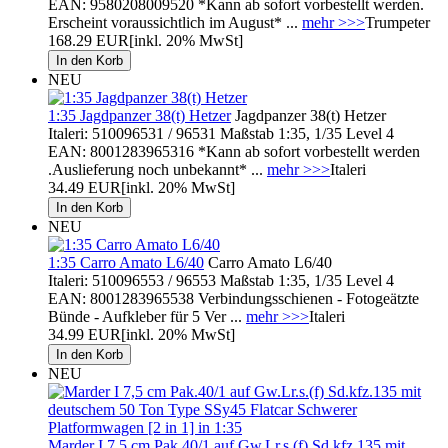
EAN: 9580208009520 *Kann ab sofort vorbestellt werden.
Erscheint voraussichtlich im August* ...
mehr >>>
Trumpeter
168.29 EUR
[inkl. 20% MwSt]
NEU
1:35 Jagdpanzer 38(t) Hetzer
Jagdpanzer 38(t) Hetzer
Italeri: 510096531 / 96531 Maßstab 1:35, 1/35 Level 4
EAN: 8001283965316 *Kann ab sofort vorbestellt werden
.Auslieferung noch unbekannt* ...
mehr >>>
Italeri
34.49 EUR
[inkl. 20% MwSt]
NEU
1:35 Carro Amato L6/40
Carro Amato L6/40
Italeri: 510096553 / 96553 Maßstab 1:35, 1/35 Level 4
EAN: 8001283965538 Verbindungsschienen - Fotogeätzte
Bünde - Aufkleber für 5 Ver ...
mehr >>>
Italeri
34.99 EUR
[inkl. 20% MwSt]
NEU
Marder I 7,5 cm Pak.40/1 auf Gw.Lr.s.(f) Sd.kfz.135 mit