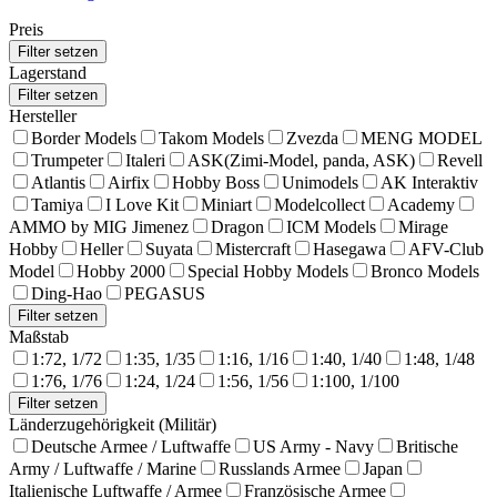
Preis
Lagerstand
Hersteller
Border Models
Takom Models
Zvezda
MENG MODEL
Trumpeter
Italeri
ASK(Zimi-Model, panda, ASK)
Revell
Atlantis
Airfix
Hobby Boss
Unimodels
AK Interaktiv
Tamiya
I Love Kit
Miniart
Modelcollect
Academy
AMMO by MIG Jimenez
Dragon
ICM Models
Mirage
Hobby
Heller
Suyata
Mistercraft
Hasegawa
AFV-Club
Model
Hobby 2000
Special Hobby Models
Bronco Models
Ding-Hao
PEGASUS
Maßstab
1:72, 1/72
1:35, 1/35
1:16, 1/16
1:40, 1/40
1:48, 1/48
1:76, 1/76
1:24, 1/24
1:56, 1/56
1:100, 1/100
Länderzugehörigkeit (Militär)
Deutsche Armee / Luftwaffe
US Army - Navy
Britische
Army / Luftwaffe / Marine
Russlands Armee
Japan
Italienische Luftwaffe / Armee
Französische Armee