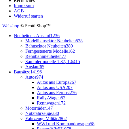
Rechtliches
Impressum
AGB
Widerruf starten
Webshop
© Scotti:Shop™
Neuheiten - Auslauf
1236
Modellbausektor Neuheiten
528
Bahnsektor Neuheiten
389
Ferngesteuerte Modelle
162
Rennbahnneuheiten
77
Sammlermodelle 1:87, 1:64
15
Auslauf
65
Bausätze
14196
Autos
974
Autos aus Europa
267
Autos aus USA
207
Autos aus Fernost
276
Rally-Wagen
52
Rennwagen
172
Motorräder
147
Nutzfahrzeuge
330
Fahrzeuge Militär
2862
WWI und Kommandowagen
58
Panzer WWII
1078