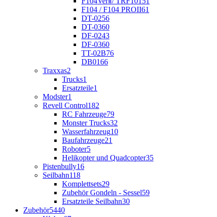
F104VerⅡ/ TRF101
51
F104 / F104 PROII
61
DT-02
56
DT-03
60
DF-02
43
DF-03
60
TT-02B
76
DB01
66
Traxxas
2
Trucks
1
Ersatzteile
1
Modster
1
Revell Control
182
RC Fahrzeuge
79
Monster Trucks
32
Wasserfahrzeug
10
Baufahrzeuge
21
Roboter
5
Helikopter und Quadcopter
35
Pistenbully
16
Seilbahn
118
Komplettsets
29
Zubehör Gondeln - Sessel
59
Ersatzteile Seilbahn
30
Zubehör
5440