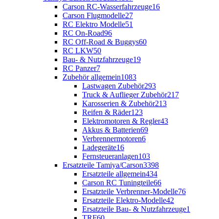
Carson RC-Wasserfahrzeuge
16
Carson Flugmodelle
27
RC Elektro Modelle
51
RC On-Road
96
RC Off-Road & Buggys
60
RC LKW
50
Bau- & Nutzfahrzeuge
19
RC Panzer
7
Zubehör allgemein
1083
Lastwagen Zubehör
293
Truck & Auflieger Zubehör
217
Karosserien & Zubehör
213
Reifen & Räder
123
Elektromotoren & Regler
43
Akkus & Batterien
69
Verbrennermotoren
6
Ladegeräte
16
Fernsteueranlagen
103
Ersatzteile Tamiya/Carson
3398
Ersatzteile allgemein
434
Carson RC Tuningteile
66
Ersatzteile Verbrenner-Modelle
76
Ersatzteile Elektro-Modelle
42
Ersatzteile Bau- & Nutzfahrzeuge
1
TRF
60