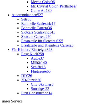
Mecha Color
96
Mr. Crystal Color (Perlfarbe)
7
Game Air
130
Autorennbahnen
527
Sets
55
Bahnteile Scalextric
17
Bahnteile Carrera
36
Slotcars Scalextric
141
Slotcars Carrera
270
Ersatzteile für Slotcars SX
5
Ersatzteile und Kleinteile Carrera
3
Für Kinder / Einsteiger
328
Easy Klick
258
Autos
37
Militär
140
Schiffe
16
Flugzeuge
65
DIY
26
3D-Puzzle
30
City-Skylines
8
Sonstiges
22
First Construction
14
unser Service