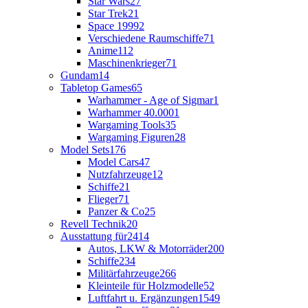
Star Wars
27
Star Trek
21
Space 1999
2
Verschiedene Raumschiffe
71
Anime
112
Maschinenkrieger
71
Gundam
14
Tabletop Games
65
Warhammer - Age of Sigmar
1
Warhammer 40.000
1
Wargaming Tools
35
Wargaming Figuren
28
Model Sets
176
Model Cars
47
Nutzfahrzeuge
12
Schiffe
21
Flieger
71
Panzer & Co
25
Revell Technik
20
Ausstattung für
2414
Autos, LKW & Motorräder
200
Schiffe
234
Militärfahrzeuge
266
Kleinteile für Holzmodelle
52
Luftfahrt u. Ergänzungen
1549