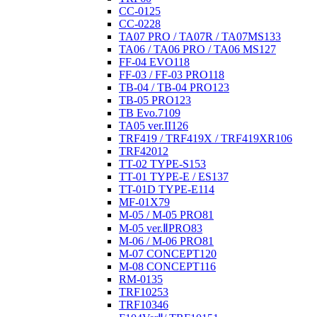
CC-01
25
CC-02
28
TA07 PRO / TA07R / TA07MS
133
TA06 / TA06 PRO / TA06 MS
127
FF-04 EVO
118
FF-03 / FF-03 PRO
118
TB-04 / TB-04 PRO
123
TB-05 PRO
123
TB Evo.7
109
TA05 ver.II
126
TRF419 / TRF419X / TRF419XR
106
TRF420
12
TT-02 TYPE-S
153
TT-01 TYPE-E / ES
137
TT-01D TYPE-E
114
MF-01X
79
M-05 / M-05 PRO
81
M-05 ver.ⅡPRO
83
M-06 / M-06 PRO
81
M-07 CONCEPT
120
M-08 CONCEPT
116
RM-01
35
TRF102
53
TRF103
46