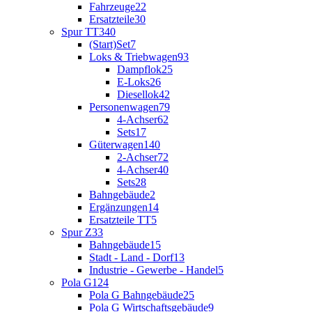
Fahrzeuge
22
Ersatzteile
30
Spur TT
340
(Start)Set
7
Loks & Triebwagen
93
Dampflok
25
E-Loks
26
Diesellok
42
Personenwagen
79
4-Achser
62
Sets
17
Güterwagen
140
2-Achser
72
4-Achser
40
Sets
28
Bahngebäude
2
Ergänzungen
14
Ersatzteile TT
5
Spur Z
33
Bahngebäude
15
Stadt - Land - Dorf
13
Industrie - Gewerbe - Handel
5
Pola G
124
Pola G Bahngebäude
25
Pola G Wirtschaftsgebäude
9