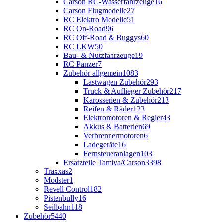
Carson RC-Wasserfahrzeuge
16
Carson Flugmodelle
27
RC Elektro Modelle
51
RC On-Road
96
RC Off-Road & Buggys
60
RC LKW
50
Bau- & Nutzfahrzeuge
19
RC Panzer
7
Zubehör allgemein
1083
Lastwagen Zubehör
293
Truck & Auflieger Zubehör
217
Karosserien & Zubehör
213
Reifen & Räder
123
Elektromotoren & Regler
43
Akkus & Batterien
69
Verbrennermotoren
6
Ladegeräte
16
Fernsteueranlagen
103
Ersatzteile Tamiya/Carson
3398
Traxxas
2
Modster
1
Revell Control
182
Pistenbully
16
Seilbahn
118
Zubehör
5440