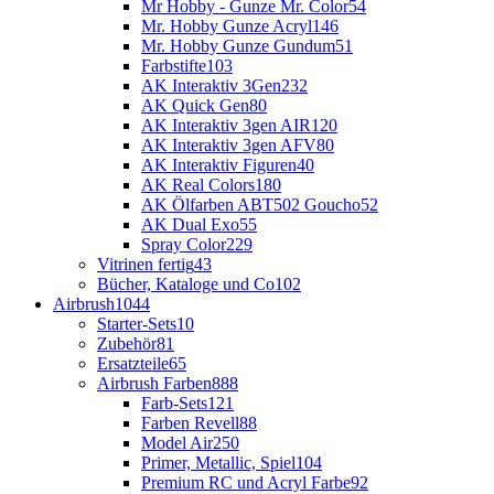
Mr Hobby - Gunze Mr. Color
54
Mr. Hobby Gunze Acryl
146
Mr. Hobby Gunze Gundum
51
Farbstifte
103
AK Interaktiv 3Gen
232
AK Quick Gen
80
AK Interaktiv 3gen AIR
120
AK Interaktiv 3gen AFV
80
AK Interaktiv Figuren
40
AK Real Colors
180
AK Ölfarben ABT502 Goucho
52
AK Dual Exo
55
Spray Color
229
Vitrinen fertig
43
Bücher, Kataloge und Co
102
Airbrush
1044
Starter-Sets
10
Zubehör
81
Ersatzteile
65
Airbrush Farben
888
Farb-Sets
121
Farben Revell
88
Model Air
250
Primer, Metallic, Spiel
104
Premium RC und Acryl Farbe
92