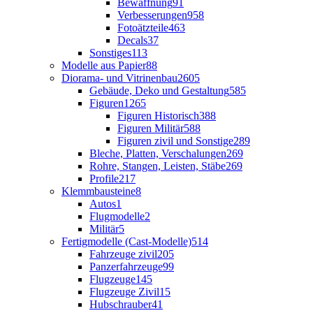
Bewaffnung
91
Verbesserungen
958
Fotoätzteile
463
Decals
37
Sonstiges
113
Modelle aus Papier
88
Diorama- und Vitrinenbau
2605
Gebäude, Deko und Gestaltung
585
Figuren
1265
Figuren Historisch
388
Figuren Militär
588
Figuren zivil und Sonstige
289
Bleche, Platten, Verschalungen
269
Rohre, Stangen, Leisten, Stäbe
269
Profile
217
Klemmbausteine
8
Autos
1
Flugmodelle
2
Militär
5
Fertigmodelle (Cast-Modelle)
514
Fahrzeuge zivil
205
Panzerfahrzeuge
99
Flugzeuge
145
Flugzeuge Zivil
15
Hubschrauber
41