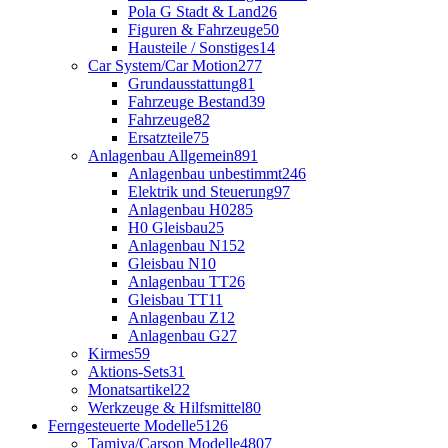
Pola G Stadt & Land
26
Figuren & Fahrzeuge
50
Hausteile / Sonstiges
14
Car System/Car Motion
277
Grundausstattung
81
Fahrzeuge Bestand
39
Fahrzeuge
82
Ersatzteile
75
Anlagenbau Allgemein
891
Anlagenbau unbestimmt
246
Elektrik und Steuerung
97
Anlagenbau H0
285
H0 Gleisbau
25
Anlagenbau N
152
Gleisbau N
10
Anlagenbau TT
26
Gleisbau TT
11
Anlagenbau Z
12
Anlagenbau G
27
Kirmes
59
Aktions-Sets
31
Monatsartikel
22
Werkzeuge & Hilfsmittel
80
Ferngesteuerte Modelle
5126
Tamiya/Carson Modelle
4807