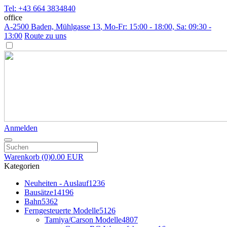
Tel: +43 664 3834840
office
A-2500 Baden, Mühlgasse 13
, Mo-Fr: 15:00 - 18:00, Sa: 09:30 -
13:00
Route zu uns
Anmelden
Warenkorb
(0)
0.00 EUR
Kategorien
Neuheiten - Auslauf
1236
Bausätze
14196
Bahn
5362
Ferngesteuerte Modelle
5126
Tamiya/Carson Modelle
4807