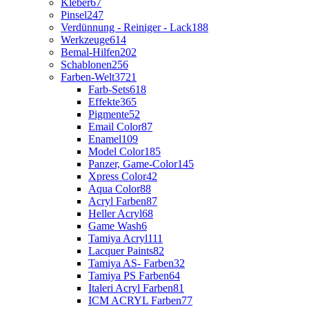
Kleber
67
Pinsel
247
Verdünnung - Reiniger - Lack
188
Werkzeuge
614
Bemal-Hilfen
202
Schablonen
256
Farben-Welt
3721
Farb-Sets
618
Effekte
365
Pigmente
52
Email Color
87
Enamel
109
Model Color
185
Panzer, Game-Color
145
Xpress Color
42
Aqua Color
88
Acryl Farben
87
Heller Acryl
68
Game Wash
6
Tamiya Acryl
111
Lacquer Paints
82
Tamiya AS- Farben
32
Tamiya PS Farben
64
Italeri Acryl Farben
81
ICM ACRYL Farben
77