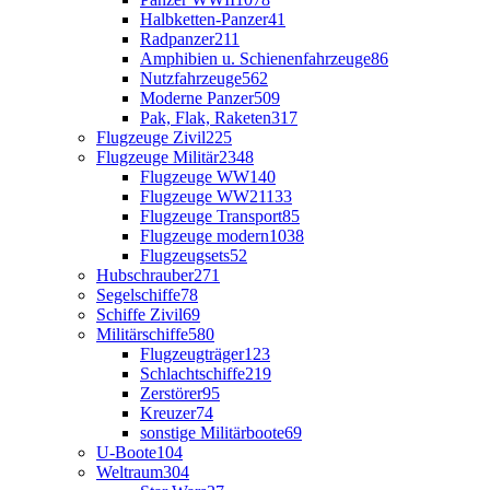
Halbketten-Panzer
41
Radpanzer
211
Amphibien u. Schienenfahrzeuge
86
Nutzfahrzeuge
562
Moderne Panzer
509
Pak, Flak, Raketen
317
Flugzeuge Zivil
225
Flugzeuge Militär
2348
Flugzeuge WW1
40
Flugzeuge WW2
1133
Flugzeuge Transport
85
Flugzeuge modern
1038
Flugzeugsets
52
Hubschrauber
271
Segelschiffe
78
Schiffe Zivil
69
Militärschiffe
580
Flugzeugträger
123
Schlachtschiffe
219
Zerstörer
95
Kreuzer
74
sonstige Militärboote
69
U-Boote
104
Weltraum
304