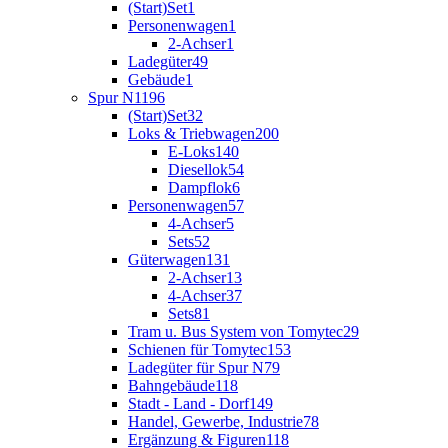
(Start)Set
1
Personenwagen
1
2-Achser
1
Ladegüter
49
Gebäude
1
Spur N
1196
(Start)Set
32
Loks & Triebwagen
200
E-Loks
140
Diesellok
54
Dampflok
6
Personenwagen
57
4-Achser
5
Sets
52
Güterwagen
131
2-Achser
13
4-Achser
37
Sets
81
Tram u. Bus System von Tomytec
29
Schienen für Tomytec
153
Ladegüter für Spur N
79
Bahngebäude
118
Stadt - Land - Dorf
149
Handel, Gewerbe, Industrie
78
Ergänzung & Figuren
118