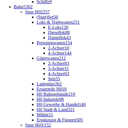
Schiffe
9
Bahn
5362
Spur H0
2257
(Start)Set
56
Loks & Triebwagen
251
E-Loks
120
Diesellok
88
Dampflok
43
Personenwagen
154
2-Achser
10
4-Achser
144
Güterwagen
212
2-Achser
83
3-Achser
11
4-Achser
63
Sets
55
Ladegüter
262
Ersatzteile H0
18
H0 Bahngebäude
219
H0 Industrie
98
H0 Gewerbe & Handel
140
H0 Stadt & Land
321
Militär
21
Ergänzung & Figuren
505
Spur 00/0/1
52