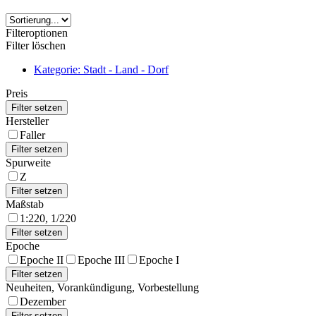
Filteroptionen
Filter löschen
Kategorie: Stadt - Land - Dorf
Preis
Hersteller
Faller
Spurweite
Z
Maßstab
1:220, 1/220
Epoche
Epoche II
Epoche III
Epoche I
Neuheiten, Vorankündigung, Vorbestellung
Dezember