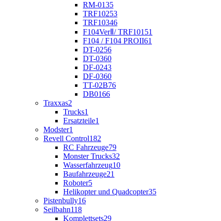
RM-01
35
TRF102
53
TRF103
46
F104VerⅡ/ TRF101
51
F104 / F104 PROII
61
DT-02
56
DT-03
60
DF-02
43
DF-03
60
TT-02B
76
DB01
66
Traxxas
2
Trucks
1
Ersatzteile
1
Modster
1
Revell Control
182
RC Fahrzeuge
79
Monster Trucks
32
Wasserfahrzeug
10
Baufahrzeuge
21
Roboter
5
Helikopter und Quadcopter
35
Pistenbully
16
Seilbahn
118
Komplettsets
29