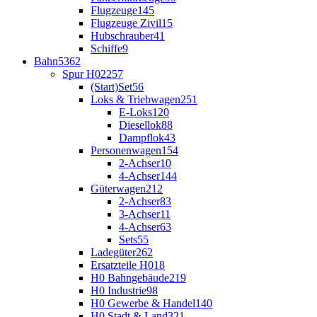
Flugzeuge
145
Flugzeuge Zivil
15
Hubschrauber
41
Schiffe
9
Bahn
5362
Spur H0
2257
(Start)Set
56
Loks & Triebwagen
251
E-Loks
120
Diesellok
88
Dampflok
43
Personenwagen
154
2-Achser
10
4-Achser
144
Güterwagen
212
2-Achser
83
3-Achser
11
4-Achser
63
Sets
55
Ladegüter
262
Ersatzteile H0
18
H0 Bahngebäude
219
H0 Industrie
98
H0 Gewerbe & Handel
140
H0 Stadt & Land
321