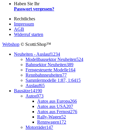
Haben Sie Ihr
Passwort vergessen?
Rechtliches
Impressum
AGB
Widerruf starten
Webshop
© Scotti:Shop™
Neuheiten - Auslauf
1234
Modellbausektor Neuheiten
524
Bahnsektor Neuheiten
389
Ferngesteuerte Modelle
164
Rennbahnneuheiten
77
Sammlermodelle 1:87, 1:64
15
Auslauf
65
Bausätze
14190
Autos
973
Autos aus Europa
266
Autos aus USA
207
Autos aus Fernost
276
Rally-Wagen
52
Rennwagen
172
Motorräder
147