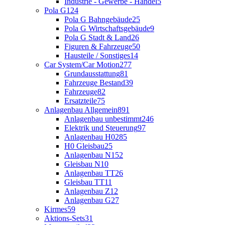
Industrie - Gewerbe - Handel
5
Pola G
124
Pola G Bahngebäude
25
Pola G Wirtschaftsgebäude
9
Pola G Stadt & Land
26
Figuren & Fahrzeuge
50
Hausteile / Sonstiges
14
Car System/Car Motion
277
Grundausstattung
81
Fahrzeuge Bestand
39
Fahrzeuge
82
Ersatzteile
75
Anlagenbau Allgemein
891
Anlagenbau unbestimmt
246
Elektrik und Steuerung
97
Anlagenbau H0
285
H0 Gleisbau
25
Anlagenbau N
152
Gleisbau N
10
Anlagenbau TT
26
Gleisbau TT
11
Anlagenbau Z
12
Anlagenbau G
27
Kirmes
59
Aktions-Sets
31