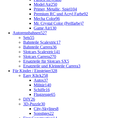
Model Air
250
Primer, Metallic, Spiel
104
Premium RC und Acryl Farbe
92
Mecha Color
96
Mr. Crystal Color (Perlfarbe)
7
Game Air
130
Autorennbahnen
527
Sets
55
Bahnteile Scalextric
17
Bahnteile Carrera
36
Slotcars Scalextric
141
Slotcars Carrera
270
Ersatzteile für Slotcars SX
5
Ersatzteile und Kleinteile Carrera
3
Für Kinder / Einsteiger
328
Easy Klick
258
Autos
37
Militär
140
Schiffe
16
Flugzeuge
65
DIY
26
3D-Puzzle
30
City-Skylines
8
Sonstiges
22