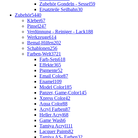
Zubehör Gondeln - Sessel
59
Ersatzteile Seilbahn
30
Zubehör
5440
Kleber
67
Pinsel
247
Verdünnung - Reiniger - Lack
188
Werkzeuge
614
Bemal-Hilfen
202
Schablonen
256
Farben-Welt
3721
Farb-Sets
618
Effekte
365
Pigmente
52
Email Color
87
Enamel
109
Model Color
185
Panzer, Game-Color
145
Xpress Color
42
Aqua Color
88
Acryl Farben
87
Heller Acryl
68
Game Wash
6
Tamiya Acryl
111
Lacquer Paints
82
Tamiya AS- Farben
32