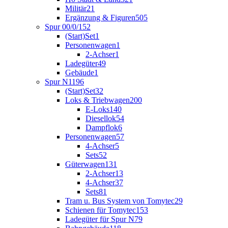
Militär
21
Ergänzung & Figuren
505
Spur 00/0/1
52
(Start)Set
1
Personenwagen
1
2-Achser
1
Ladegüter
49
Gebäude
1
Spur N
1196
(Start)Set
32
Loks & Triebwagen
200
E-Loks
140
Diesellok
54
Dampflok
6
Personenwagen
57
4-Achser
5
Sets
52
Güterwagen
131
2-Achser
13
4-Achser
37
Sets
81
Tram u. Bus System von Tomytec
29
Schienen für Tomytec
153
Ladegüter für Spur N
79