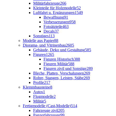
Militärfahrzeuge
266
Kleinteile für Holzmodelle
52
Luftfahrt u. Ergänzungen
1549
Bewaffnung
91
Verbesserungen
958
Fotoätzteile
463
Decals
37
Sonstiges
113
Modelle aus Papier
88
Diorama- und Vitrinenbau
2605
Gebäude, Deko und Gestaltung
585
Figuren
1265
Figuren Historisch
388
Figuren Militär
588
Figuren zivil und Sonstige
289
Bleche, Platten, Verschalungen
269
Rohre, Stangen, Leisten, Stäbe
269
Profile
217
Klemmbausteine
8
Autos
1
Flugmodelle
2
Militär
5
Fertigmodelle (Cast-Modelle)
514
Fahrzeuge zivil
205
Panzerfahrzeuge
99