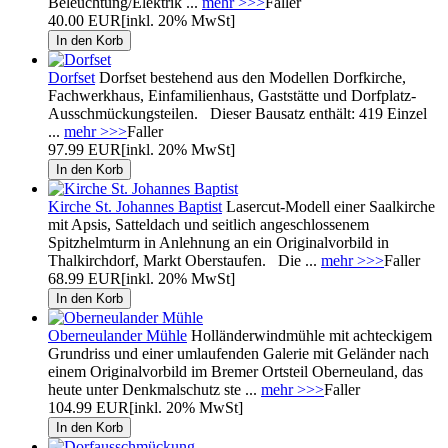
Beleuchtung/Elektrik ...
mehr >>>
Faller
40.00 EUR
[inkl. 20% MwSt]
Dorfset
Dorfset bestehend aus den Modellen Dorfkirche,
Fachwerkhaus, Einfamilienhaus, Gaststätte und Dorfplatz-
Ausschmückungsteilen. Dieser Bausatz enthält: 419 Einzel
...
mehr >>>
Faller
97.99 EUR
[inkl. 20% MwSt]
Kirche St. Johannes Baptist
Lasercut-Modell einer Saalkirche
mit Apsis, Satteldach und seitlich angeschlossenem
Spitzhelmturm in Anlehnung an ein Originalvorbild in
Thalkirchdorf, Markt Oberstaufen. Die ...
mehr >>>
Faller
68.99 EUR
[inkl. 20% MwSt]
Oberneulander Mühle
Holländerwindmühle mit achteckigem
Grundriss und einer umlaufenden Galerie mit Geländer nach
einem Originalvorbild im Bremer Ortsteil Oberneuland, das
heute unter Denkmalschutz ste ...
mehr >>>
Faller
104.99 EUR
[inkl. 20% MwSt]