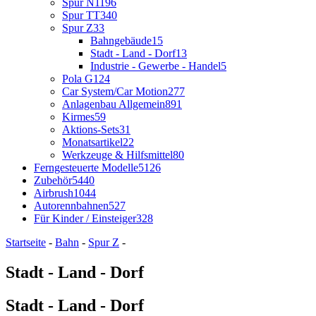
Spur N
1196
Spur TT
340
Spur Z
33
Bahngebäude
15
Stadt - Land - Dorf
13
Industrie - Gewerbe - Handel
5
Pola G
124
Car System/Car Motion
277
Anlagenbau Allgemein
891
Kirmes
59
Aktions-Sets
31
Monatsartikel
22
Werkzeuge & Hilfsmittel
80
Ferngesteuerte Modelle
5126
Zubehör
5440
Airbrush
1044
Autorennbahnen
527
Für Kinder / Einsteiger
328
Startseite
-
Bahn
-
Spur Z
-
Stadt - Land - Dorf
Stadt - Land - Dorf