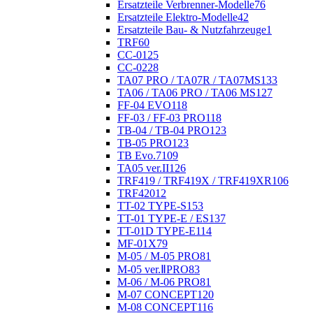
Ersatzteile Verbrenner-Modelle
76
Ersatzteile Elektro-Modelle
42
Ersatzteile Bau- & Nutzfahrzeuge
1
TRF
60
CC-01
25
CC-02
28
TA07 PRO / TA07R / TA07MS
133
TA06 / TA06 PRO / TA06 MS
127
FF-04 EVO
118
FF-03 / FF-03 PRO
118
TB-04 / TB-04 PRO
123
TB-05 PRO
123
TB Evo.7
109
TA05 ver.II
126
TRF419 / TRF419X / TRF419XR
106
TRF420
12
TT-02 TYPE-S
153
TT-01 TYPE-E / ES
137
TT-01D TYPE-E
114
MF-01X
79
M-05 / M-05 PRO
81
M-05 ver.ⅡPRO
83
M-06 / M-06 PRO
81
M-07 CONCEPT
120
M-08 CONCEPT
116