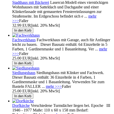
Stadthaus mit Bäckerei
Lasercut-Modell eines vierstöckigen
Wohnhauses mit Satteldach und Dachgaube und einer
Klinkerfassade mit gemauerten Fenstereinfassungen zur
Straßenseite. Im Erdgeschoss befindet sich e ...
mehr
>>>
Faller
32.99 EUR
[inkl. 20% MwSt]
Fachwerkhaus
Fachwerkhaus mit Garage, auch für Anfänger
leicht zu bauen. Dieser Bausatz enthält: 64 Einzelteile in 5
Farben, 1 Gardinenmaske und 1 Bauanleitung. Ver ...
mehr
>>>
Faller
25.00 EUR
[inkl. 20% MwSt]
Siedlungshaus
Siedlungshaus mit Klinker und Fachwerk.
Dieser Bausatz enthält: 36 Einzelteile in 4 Farben, 1
Gardinenmaske und 1 Bauanleitung. Verwenden Sie zum
Basteln FALLER ...
mehr >>>
Faller
25.00 EUR
[inkl. 20% MwSt]
Dorfkirche
Verschiedene Turmdächer liegen bei. Epoche III
1946 - 1977 Maße: 110 x 60 x 158 mm Bedarf: