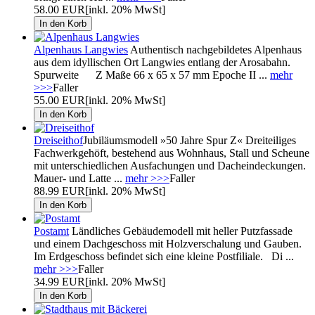
58.00 EUR
[inkl. 20% MwSt]
Alpenhaus Langwies
Authentisch nachgebildetes Alpenhaus
aus dem idyllischen Ort Langwies entlang der Arosabahn.
Spurweite Z Maße 66 x 65 x 57 mm Epoche II ...
mehr
>>>
Faller
55.00 EUR
[inkl. 20% MwSt]
Dreiseithof
Jubiläumsmodell »50 Jahre Spur Z« Dreiteiliges
Fachwerkgehöft, bestehend aus Wohnhaus, Stall und Scheune
mit unterschiedlichen Ausfachungen und Dacheindeckungen.
Mauer- und Latte ...
mehr >>>
Faller
88.99 EUR
[inkl. 20% MwSt]
Postamt
Ländliches Gebäudemodell mit heller Putzfassade
und einem Dachgeschoss mit Holzverschalung und Gauben.
Im Erdgeschoss befindet sich eine kleine Postfiliale. Di ...
mehr >>>
Faller
34.99 EUR
[inkl. 20% MwSt]