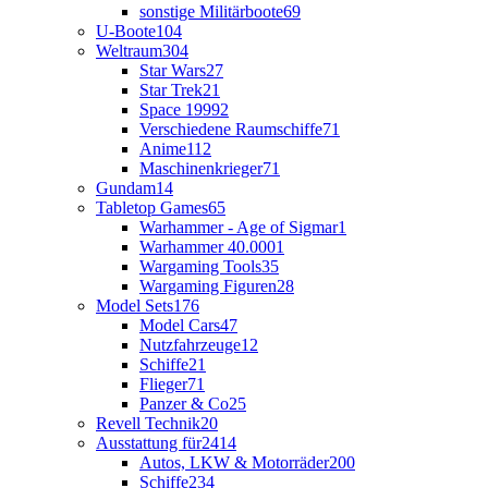
sonstige Militärboote
69
U-Boote
104
Weltraum
304
Star Wars
27
Star Trek
21
Space 1999
2
Verschiedene Raumschiffe
71
Anime
112
Maschinenkrieger
71
Gundam
14
Tabletop Games
65
Warhammer - Age of Sigmar
1
Warhammer 40.000
1
Wargaming Tools
35
Wargaming Figuren
28
Model Sets
176
Model Cars
47
Nutzfahrzeuge
12
Schiffe
21
Flieger
71
Panzer & Co
25
Revell Technik
20
Ausstattung für
2414
Autos, LKW & Motorräder
200
Schiffe
234