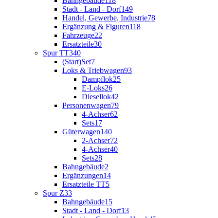
Bahngebäude
118
Stadt - Land - Dorf
149
Handel, Gewerbe, Industrie
78
Ergänzung & Figuren
118
Fahrzeuge
22
Ersatzteile
30
Spur TT
340
(Start)Set
7
Loks & Triebwagen
93
Dampflok
25
E-Loks
26
Diesellok
42
Personenwagen
79
4-Achser
62
Sets
17
Güterwagen
140
2-Achser
72
4-Achser
40
Sets
28
Bahngebäude
2
Ergänzungen
14
Ersatzteile TT
5
Spur Z
33
Bahngebäude
15
Stadt - Land - Dorf
13