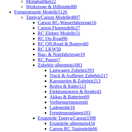
Monatsartikel
22
Werkzeuge & Hilfsmittel
80
Ferngesteuerte Modelle
5126
Tamiya/Carson Modelle
4807
Carson RC-Wasserfahrzeuge
16
Carson Flugmodelle
27
RC Elektro Modelle
51
RC On-Road
96
RC Off-Road & Buggys
60
RC LKW
50
Bau- & Nutzfahrzeuge
19
RC Panzer
7
Zubehör allgemein
1083
Lastwagen Zubehör
293
Truck & Auflieger Zubehör
217
Karosserien & Zubehör
213
Reifen & Räder
123
Elektromotoren & Regler
43
Akkus & Batterien
69
Verbrennermotoren
6
Ladegeräte
16
Fernsteueranlagen
103
Ersatzteile Tamiya/Carson
3398
Ersatzteile allgemein
434
Carson RC Tuningteile
66