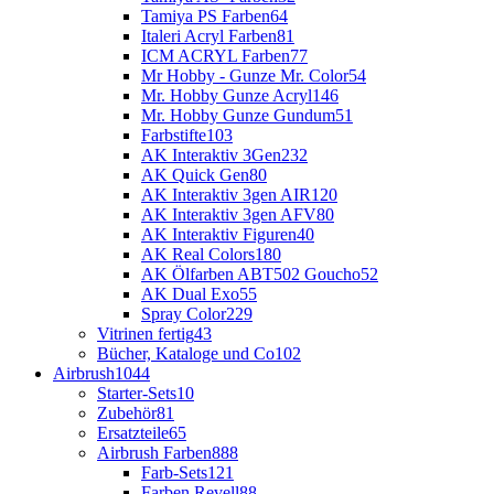
Tamiya PS Farben
64
Italeri Acryl Farben
81
ICM ACRYL Farben
77
Mr Hobby - Gunze Mr. Color
54
Mr. Hobby Gunze Acryl
146
Mr. Hobby Gunze Gundum
51
Farbstifte
103
AK Interaktiv 3Gen
232
AK Quick Gen
80
AK Interaktiv 3gen AIR
120
AK Interaktiv 3gen AFV
80
AK Interaktiv Figuren
40
AK Real Colors
180
AK Ölfarben ABT502 Goucho
52
AK Dual Exo
55
Spray Color
229
Vitrinen fertig
43
Bücher, Kataloge und Co
102
Airbrush
1044
Starter-Sets
10
Zubehör
81
Ersatzteile
65
Airbrush Farben
888
Farb-Sets
121
Farben Revell
88