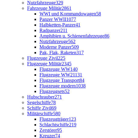
Nutzfahrzeuge
329
Fahrzeuge Militär
2861
WWI und Kommandowagen
58
Panzer WWII
1077
Halbketten-Panzer
41
Radpanzer
211
Amphibien u. Schienenfahrzeuge
86
Nutzfahrzeuge
562
Moderne Panzer
509
Pak, Flak, Raketen
317
Flugzeuge Zivil
225
Flugzeuge Militär
2345
Flugzeuge WW1
40
Flugzeuge WW2
1131
Flugzeuge Transport
84
Flugzeuge modern
1038
Flugzeugsets
52
Hubschrauber
271
Segelschiffe
78
Schiffe Zivil
69
Militärschiffe
580
Flugzeugträger
123
Schlachtschiffe
219
Zerstörer
95
Kreuzer
74