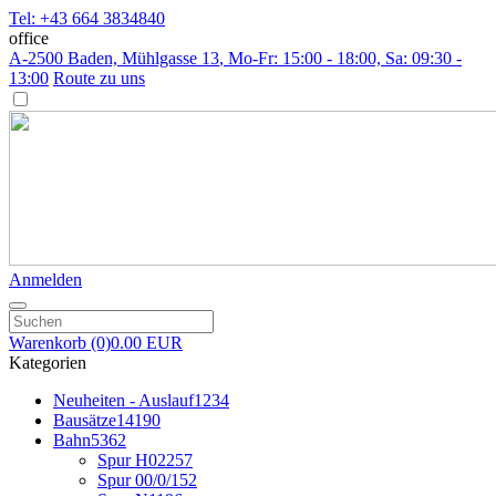
Tel: +43 664 3834840
office
A-2500 Baden, Mühlgasse 13
, Mo-Fr: 15:00 - 18:00, Sa: 09:30 -
13:00
Route zu uns
Anmelden
Warenkorb
(0)
0.00 EUR
Kategorien
Neuheiten - Auslauf
1234
Bausätze
14190
Bahn
5362
Spur H0
2257
Spur 00/0/1
52