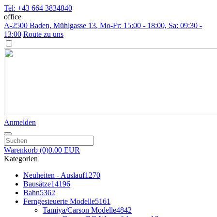
Tel: +43 664 3834840
office
A-2500 Baden, Mühlgasse 13
, Mo-Fr: 15:00 - 18:00, Sa: 09:30 -
13:00
Route zu uns
Anmelden
Warenkorb
(0)
0.00 EUR
Kategorien
Neuheiten - Auslauf
1270
Bausätze
14196
Bahn
5362
Ferngesteuerte Modelle
5161
Tamiya/Carson Modelle
4842