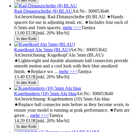
Rad-Distanzscheibe (8) BLAU
Art.Nr.: 300053646
Art.bezeichnung: Rad-Distanzscheibe (8) BLAU ★Handy
spacers for use in adjusting tread, etc. ★Includes four each of
0.5mm and 1mm spacers.
mehr >>>
Tamiya
13.00 EUR
[inkl. 20% MwSt]
Kugelkopf Alu 5mm (BLAU)
Art.Nr.: 300053642
Art.bezeichnung: Kugelkopf Alu 5mm (BLAU)
★Lightweight and durable aluminum ball connectors provide
smooth motion and a cool look with their blue anodized
finish. ★Replace wo ...
mehr >>>
Tamiya
13.49 EUR
[inkl. 20% MwSt]
Kugelmuttern (10) 5mm Alu blau
Art.Nr.: 300053640
Art.bezeichnung: Kugelmuttern (10) 5mm Alu blau
★Replace ball connector nuts before as they become worn, to
ensure your model is running at peak performance. ★Parts are
given ...
mehr >>>
Tamiya
14.29 EUR
[inkl. 20% MwSt]