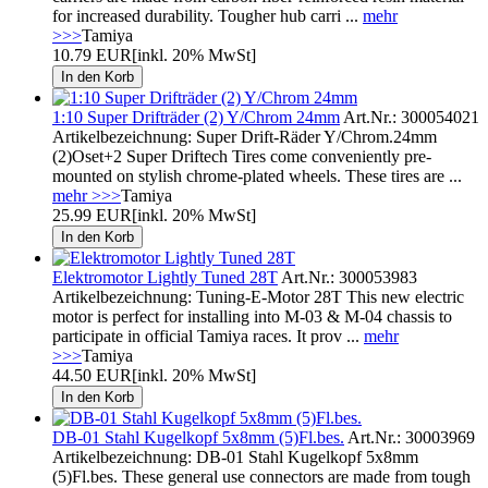
for increased durability. Tougher hub carri ...
mehr
>>>
Tamiya
10.79 EUR
[inkl. 20% MwSt]
1:10 Super Drifträder (2) Y/Chrom 24mm
Art.Nr.: 300054021
Artikelbezeichnung: Super Drift-Räder Y/Chrom.24mm
(2)Oset+2 Super Driftech Tires come conveniently pre-
mounted on stylish chrome-plated wheels. These tires are ...
mehr >>>
Tamiya
25.99 EUR
[inkl. 20% MwSt]
Elektromotor Lightly Tuned 28T
Art.Nr.: 300053983
Artikelbezeichnung: Tuning-E-Motor 28T This new electric
motor is perfect for installing into M-03 & M-04 chassis to
participate in official Tamiya races. It prov ...
mehr
>>>
Tamiya
44.50 EUR
[inkl. 20% MwSt]
DB-01 Stahl Kugelkopf 5x8mm (5)Fl.bes.
Art.Nr.: 30003969
Artikelbezeichnung: DB-01 Stahl Kugelkopf 5x8mm
(5)Fl.bes. These general use connectors are made from tough