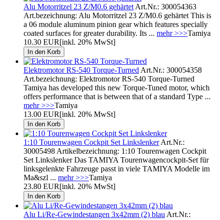
Alu Motorritzel 23 Z/M0.6 gehärtet
Art.Nr.: 300054363
Art.bezeichnung: Alu Motorritzel 23 Z/M0.6 gehärtet This is
a 06 module aluminum pinion gear which features specially
coated surfaces for greater durability. Its ...
mehr >>>
Tamiya
10.30 EUR
[inkl. 20% MwSt]
Elektromotor RS-540 Torque-Turned
Art.Nr.: 300054358
Art.bezeichnung: Elektromotor RS-540 Torque-Turned
Tamiya has developed this new Torque-Tuned motor, which
offers performance that is between that of a standard Type ...
mehr >>>
Tamiya
13.00 EUR
[inkl. 20% MwSt]
1:10 Tourenwagen Cockpit Set Linkslenker
Art.Nr.:
30005498 Artikelbezeichnung: 1:10 Tourenwagen Cockpit
Set Linkslenker Das TAMIYA Tourenwagencockpit-Set für
linksgelenkte Fahrzeuge passt in viele TAMIYA Modelle im
Ma&szl ...
mehr >>>
Tamiya
23.80 EUR
[inkl. 20% MwSt]
Alu Li/Re-Gewindestangen 3x42mm (2) blau
Art.Nr.: