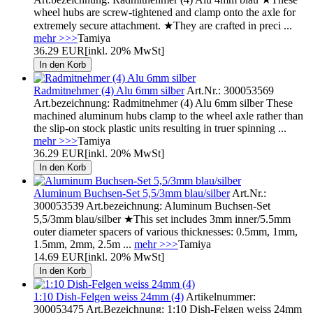
wheel hubs are screw-tightened and clamp onto the axle for
extremely secure attachment. ★They are crafted in preci ...
mehr >>>
Tamiya
36.29 EUR
[inkl. 20% MwSt]
Radmitnehmer (4) Alu 6mm silber
Art.Nr.: 300053569
Art.bezeichnung: Radmitnehmer (4) Alu 6mm silber These
machined aluminum hubs clamp to the wheel axle rather than
the slip-on stock plastic units resulting in truer spinning ...
mehr >>>
Tamiya
36.29 EUR
[inkl. 20% MwSt]
Aluminum Buchsen-Set 5,5/3mm blau/silber
Art.Nr.:
300053539 Art.bezeichnung: Aluminum Buchsen-Set
5,5/3mm blau/silber ★This set includes 3mm inner/5.5mm
outer diameter spacers of various thicknesses: 0.5mm, 1mm,
1.5mm, 2mm, 2.5m ...
mehr >>>
Tamiya
14.69 EUR
[inkl. 20% MwSt]
1:10 Dish-Felgen weiss 24mm (4)
Artikelnummer:
300053475 Art.Bezeichnung: 1:10 Dish-Felgen weiss 24mm