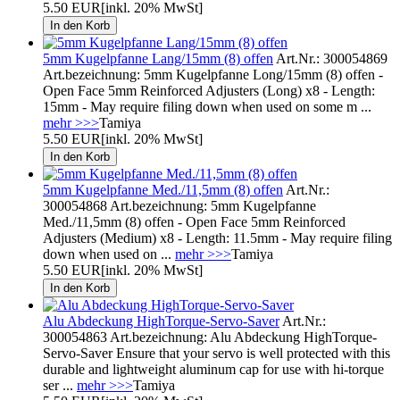
5.50 EUR
[inkl. 20% MwSt]
5mm Kugelpfanne Lang/15mm (8) offen
Art.Nr.: 300054869
Art.bezeichnung: 5mm Kugelpfanne Long/15mm (8) offen -
Open Face 5mm Reinforced Adjusters (Long) x8 - Length:
15mm - May require filing down when used on some m ...
mehr >>>
Tamiya
5.50 EUR
[inkl. 20% MwSt]
5mm Kugelpfanne Med./11,5mm (8) offen
Art.Nr.:
300054868 Art.bezeichnung: 5mm Kugelpfanne
Med./11,5mm (8) offen - Open Face 5mm Reinforced
Adjusters (Medium) x8 - Length: 11.5mm - May require filing
down when used on ...
mehr >>>
Tamiya
5.50 EUR
[inkl. 20% MwSt]
Alu Abdeckung HighTorque-Servo-Saver
Art.Nr.:
300054863 Art.bezeichnung: Alu Abdeckung HighTorque-
Servo-Saver Ensure that your servo is well protected with this
durable and lightweight aluminum cap for use with hi-torque
ser ...
mehr >>>
Tamiya