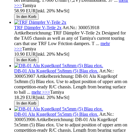
bei Belastung: 17000 U/min (7,2V) Drehmoment: 37 ...
mehr
>>>
Tamiya
58.99 EUR
[inkl. 20% MwSt]
TRF Dämpfer V-Teile 2x
Art.Nr.: 300053918
Artikelbezeichnung: TRF Dämpfer V-Teile 2x Designed for
the TA05 chassis as well as any of Tamiya's current touring
cars that use TRF Low Friction dampers. T ...
mehr
>>>
Tamiya
10.90 EUR
[inkl. 20% MwSt]
DB-01 Alu Kugelkopf 5x8mm (5) Blau elox.
Art.Nr.:
300053907 Artikelbezeichnung: DB-01 Alu Kugelkopf
5x8mm (5) Blau elox. Use to adjust position of upper arm on
competition-ready R/C chassis. Length from bearing surface
to ball ...
mehr >>>
Tamiya
18.29 EUR
[inkl. 20% MwSt]
DB-01 Alu Kugelkopf 5x5mm (5) Blau elox.
Art.Nr.:
300053906 Artikelbezeichnung: DB-01 Alu Kugelkopf
5x5mm (5) Blau elox. Use to adjust position of upper arm on
competition-ready R/C chassis. Length from bearing surface