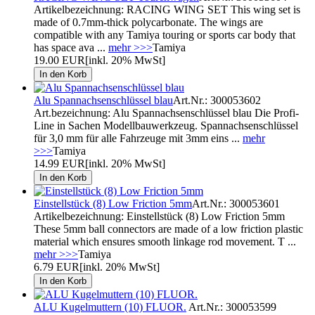
Artikelbezeichnung: RACING WING SET This wing set is
made of 0.7mm-thick polycarbonate. The wings are
compatible with any Tamiya touring or sports car body that
has space ava ...
mehr >>>
Tamiya
19.00 EUR
[inkl. 20% MwSt]
Alu Spannachsenschlüssel blau
Art.Nr.: 300053602
Art.bezeichnung: Alu Spannachsenschlüssel blau Die Profi-
Line in Sachen Modellbauwerkzeug. Spannachsenschlüssel
für 3,0 mm für alle Fahrzeuge mit 3mm eins ...
mehr
>>>
Tamiya
14.99 EUR
[inkl. 20% MwSt]
Einstellstück (8) Low Friction 5mm
Art.Nr.: 300053601
Artikelbezeichnung: Einstellstück (8) Low Friction 5mm
These 5mm ball connectors are made of a low friction plastic
material which ensures smooth linkage rod movement. T ...
mehr >>>
Tamiya
6.79 EUR
[inkl. 20% MwSt]
ALU Kugelmuttern (10) FLUOR.
Art.Nr.: 300053599