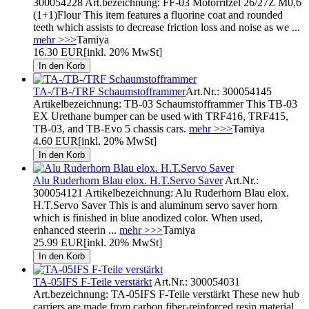
300054228 Art.bezeichnung: FF-03 Motorritzel 26/27Z M0,6
(1+1)Flour This item features a fluorine coat and rounded
teeth which assists to decrease friction loss and noise as we ...
mehr >>>
Tamiya
16.30 EUR
[inkl. 20% MwSt]
TA-/TB-/TRF Schaumstofframmer
Art.Nr.: 300054145
Artikelbezeichnung: TB-03 Schaumstofframmer This TB-03
EX Urethane bumper can be used with TRF416, TRF415,
TB-03, and TB-Evo 5 chassis cars.
mehr >>>
Tamiya
4.60 EUR
[inkl. 20% MwSt]
Alu Ruderhorn Blau elox. H.T.Servo Saver
Art.Nr.:
300054121 Artikelbezeichnung: Alu Ruderhorn Blau elox.
H.T.Servo Saver This is and aluminum servo saver horn
which is finished in blue anodized color. When used,
enhanced steerin ...
mehr >>>
Tamiya
25.99 EUR
[inkl. 20% MwSt]
TA-05IFS F-Teile verstärkt
Art.Nr.: 300054031
Art.bezeichnung: TA-05IFS F-Teile verstärkt These new hub
carriers are made from carbon fiber-reinforced resin material