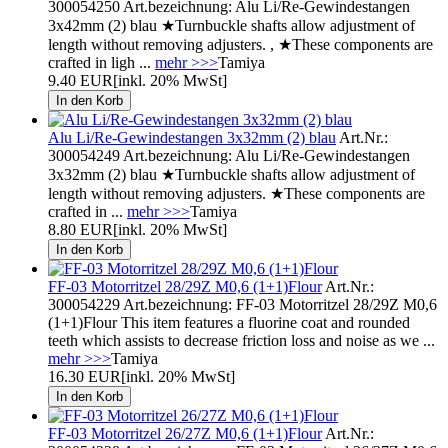
300054250 Art.bezeichnung: Alu Li/Re-Gewindestangen
3x42mm (2) blau ★Turnbuckle shafts allow adjustment of
length without removing adjusters. , ★These components are
crafted in ligh ...
mehr >>>
Tamiya
9.40 EUR
[inkl. 20% MwSt]
Alu Li/Re-Gewindestangen 3x32mm (2) blau
Art.Nr.:
300054249 Art.bezeichnung: Alu Li/Re-Gewindestangen
3x32mm (2) blau ★Turnbuckle shafts allow adjustment of
length without removing adjusters. ★These components are
crafted in ...
mehr >>>
Tamiya
8.80 EUR
[inkl. 20% MwSt]
FF-03 Motorritzel 28/29Z M0,6 (1+1)Flour
Art.Nr.:
300054229 Art.bezeichnung: FF-03 Motorritzel 28/29Z M0,6
(1+1)Flour This item features a fluorine coat and rounded
teeth which assists to decrease friction loss and noise as we ...
mehr >>>
Tamiya
16.30 EUR
[inkl. 20% MwSt]
FF-03 Motorritzel 26/27Z M0,6 (1+1)Flour
Art.Nr.: