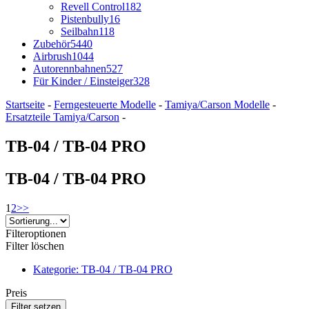
Revell Control
182
Pistenbully
16
Seilbahn
118
Zubehör
5440
Airbrush
1044
Autorennbahnen
527
Für Kinder / Einsteiger
328
Startseite
-
Ferngesteuerte Modelle
-
Tamiya/Carson Modelle
-
Ersatzteile Tamiya/Carson
-
TB-04 / TB-04 PRO
TB-04 / TB-04 PRO
1
2
>>
Filteroptionen
Filter löschen
Kategorie: TB-04 / TB-04 PRO
Preis