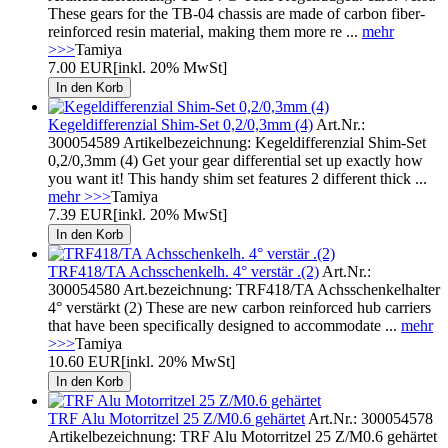
These gears for the TB-04 chassis are made of carbon fiber-
reinforced resin material, making them more re ...
mehr
>>>
Tamiya
7.00 EUR
[inkl. 20% MwSt]
Kegeldifferenzial Shim-Set 0,2/0,3mm (4)
Art.Nr.:
300054589 Artikelbezeichnung: Kegeldifferenzial Shim-Set
0,2/0,3mm (4) Get your gear differential set up exactly how
you want it! This handy shim set features 2 different thick ...
mehr >>>
Tamiya
7.39 EUR
[inkl. 20% MwSt]
TRF418/TA Achsschenkelh. 4° verstär .(2)
Art.Nr.:
300054580 Art.bezeichnung: TRF418/TA Achsschenkelhalter
4° verstärkt (2) These are new carbon reinforced hub carriers
that have been specifically designed to accommodate ...
mehr
>>>
Tamiya
10.60 EUR
[inkl. 20% MwSt]
TRF Alu Motorritzel 25 Z/M0.6 gehärtet
Art.Nr.: 300054578
Artikelbezeichnung: TRF Alu Motorritzel 25 Z/M0.6 gehärtet