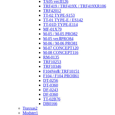
TA05 ver.II
126
TRF419 / TRF419X / TRF419XR
106
TRF420
12
TT-02 TYPE-S
153
TT-01 TYPE-E / ES
142
TT-01D TYPE-E
114
MF-01X
79
M-05 / M-05 PRO
82
M-05 ver.ⅡPRO
84
M-06 / M-06 PRO
81
M-07 CONCEPT
120
M-08 CONCEPT
116
RM-01
35
TRF102
53
TRF103
46
F104VerⅡ/ TRF101
51
F104 / F104 PROII
61
DT-02
56
DT-03
60
DF-02
43
DF-03
60
TT-02B
76
DB01
66
Traxxas
2
Modster
1