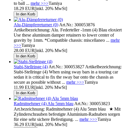
to ball ...
mehr >>>
Tamiya
18.29 EUR
[inkl. 20% MwSt]
Alu-Dämpferreturner (0)
Art.Nr.: 300053876
Artikelbezeichnung: Alu. Federteller -1mm (4) Blau eloxiert
Use these aluminum damper retainers to lower center of
gravity by 1mm. *Compatible chassis: miscellaneo ...
mehr
>>>
Tamiya
28.00 EUR
[inkl. 20% MwSt]
Stabi-Stellringe (4)
Art.Nr.: 300053827 Artikelbezeichnung:
Stabi-Stellringe (4) When using sway bars in a touring car
sedan it is critical to fix the sway bar onto the chassis as
secure as possible without ...
mehr >>>
Tamiya
11.99 EUR
[inkl. 20% MwSt]
Radmitnehmer (4) Alu 5mm blau
Art.Nr.: 300053823
Art.bezeichnung: Radmitnehmer (4) Alu 5mm blau ★ Mit
Zylinderschrauben befestigte Aluminium-Radnaben sorgen
für eine sehr sichere Befestigung. ...
mehr >>>
Tamiya
36.29 EUR
[inkl. 20% MwSt]