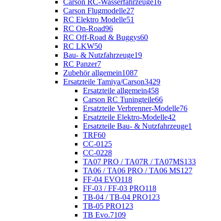
Carson RC-Wasserfahrzeuge
16
Carson Flugmodelle
27
RC Elektro Modelle
51
RC On-Road
96
RC Off-Road & Buggys
60
RC LKW
50
Bau- & Nutzfahrzeuge
19
RC Panzer
7
Zubehör allgemein
1087
Ersatzteile Tamiya/Carson
3429
Ersatzteile allgemein
458
Carson RC Tuningteile
66
Ersatzteile Verbrenner-Modelle
76
Ersatzteile Elektro-Modelle
42
Ersatzteile Bau- & Nutzfahrzeuge
1
TRF
60
CC-01
25
CC-02
28
TA07 PRO / TA07R / TA07MS
133
TA06 / TA06 PRO / TA06 MS
127
FF-04 EVO
118
FF-03 / FF-03 PRO
118
TB-04 / TB-04 PRO
123
TB-05 PRO
123
TB Evo.7
109