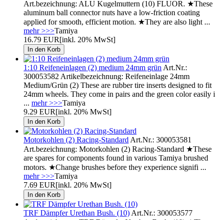
Art.bezeichnung: ALU Kugelmuttern (10) FLUOR. ★These
aluminum ball connector nuts have a low-friction coating
applied for smooth, efficient motion. ★They are also light ...
mehr >>>
Tamiya
16.79 EUR
[inkl. 20% MwSt]
1:10 Reifeneinlagen (2) medium 24mm grün
Art.Nr.:
300053582 Artikelbezeichnung: Reifeneinlage 24mm
Medium/Grün (2) These are rubber tire inserts designed to fit
24mm wheels. They come in pairs and the green color easily i
...
mehr >>>
Tamiya
9.29 EUR
[inkl. 20% MwSt]
Motorkohlen (2) Racing-Standard
Art.Nr.: 300053581
Art.bezeichnung: Motorkohlen (2) Racing-Standard ★These
are spares for components found in various Tamiya brushed
motors. ★Change brushes before they experience signifi ...
mehr >>>
Tamiya
7.69 EUR
[inkl. 20% MwSt]
TRF Dämpfer Urethan Bush. (10)
Art.Nr.: 300053577