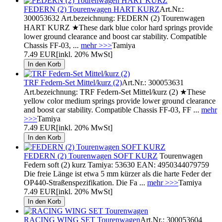
FEDERN (2) Tourenwagen HART KURZ
Art.Nr.:
300053632 Art.bezeichnung: FEDERN (2) Tourenwagen
HART KURZ ★These dark blue color hard springs provide
lower ground clearance and boost car stability. Compatible
Chassis FF-03, ...
mehr >>>
Tamiya
7.49 EUR
[inkl. 20% MwSt]
TRF Federn-Set Mittel/kurz (2)
Art.Nr.: 300053631
Art.bezeichnung: TRF Federn-Set Mittel/kurz (2) ★These
yellow color medium springs provide lower ground clearance
and boost car stability. Compatible Chassis FF-03, FF ...
mehr
>>>
Tamiya
7.49 EUR
[inkl. 20% MwSt]
FEDERN (2) Tourenwagen SOFT KURZ
Tourenwagen
Federn soft (2) kurz Tamiya: 53630 EAN: 4950344079759
Die freie Länge ist etwa 5 mm kürzer als die harte Feder der
OP440-Straßenspezifikation. Die Fa ...
mehr >>>
Tamiya
7.49 EUR
[inkl. 20% MwSt]
RACING WING SET Tourenwagen
Art.Nr.: 300053604