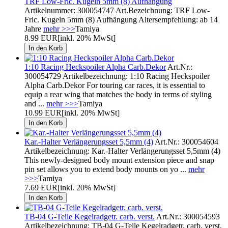
TRF Low-Fric. Kugeln 5mm (8) Aufhängung
Artikelnummer: 300054747 Art.Bezeichnung: TRF Low-
Fric. Kugeln 5mm (8) Aufhängung Altersempfehlung: ab 14
Jahre
mehr >>>
Tamiya
8.99 EUR
[inkl. 20% MwSt]
1:10 Racing Heckspoiler Alpha Carb.Dekor
Art.Nr.:
300054729 Artikelbezeichnung: 1:10 Racing Heckspoiler
Alpha Carb.Dekor For touring car races, it is essential to
equip a rear wing that matches the body in terms of styling
and ...
mehr >>>
Tamiya
10.99 EUR
[inkl. 20% MwSt]
Kar.-Halter Verlängerungsset 5,5mm (4)
Art.Nr.: 300054604
Artikelbezeichnung: Kar.-Halter Verlängerungsset 5,5mm (4)
This newly-designed body mount extension piece and snap
pin set allows you to extend body mounts on yo ...
mehr
>>>
Tamiya
7.69 EUR
[inkl. 20% MwSt]
TB-04 G-Teile Kegelradgetr. carb. verst.
Art.Nr.: 300054593
Artikelbezeichnung: TB-04 G-Teile Kegelradgetr. carb. verst.