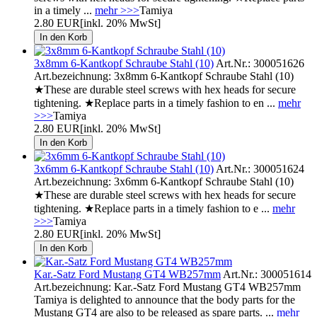
in a timely ...
mehr >>>
Tamiya
2.80 EUR
[inkl. 20% MwSt]
3x8mm 6-Kantkopf Schraube Stahl (10)
Art.Nr.: 300051626
Art.bezeichnung: 3x8mm 6-Kantkopf Schraube Stahl (10)
★These are durable steel screws with hex heads for secure
tightening. ★Replace parts in a timely fashion to en ...
mehr
>>>
Tamiya
2.80 EUR
[inkl. 20% MwSt]
3x6mm 6-Kantkopf Schraube Stahl (10)
Art.Nr.: 300051624
Art.bezeichnung: 3x6mm 6-Kantkopf Schraube Stahl (10)
★These are durable steel screws with hex heads for secure
tightening. ★Replace parts in a timely fashion to e ...
mehr
>>>
Tamiya
2.80 EUR
[inkl. 20% MwSt]
Kar.-Satz Ford Mustang GT4 WB257mm
Art.Nr.: 300051614
Art.bezeichnung: Kar.-Satz Ford Mustang GT4 WB257mm
Tamiya is delighted to announce that the body parts for the
Mustang GT4 are also to be released as spare parts. ...
mehr