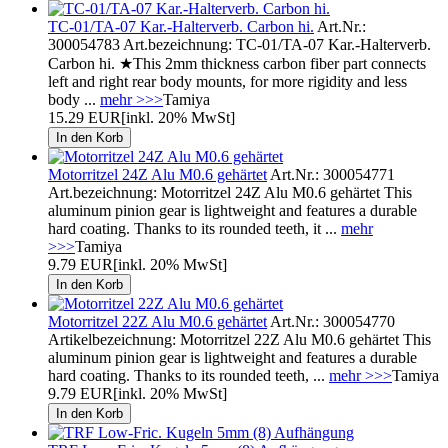
TC-01/TA-07 Kar.-Halterverb. Carbon hi.
Art.Nr.:
300054783 Art.bezeichnung: TC-01/TA-07 Kar.-Halterverb.
Carbon hi. ★This 2mm thickness carbon fiber part connects
left and right rear body mounts, for more rigidity and less
body ...
mehr >>>
Tamiya
15.29 EUR
[inkl. 20% MwSt]
Motorritzel 24Z Alu M0.6 gehärtet
Art.Nr.: 300054771
Art.bezeichnung: Motorritzel 24Z Alu M0.6 gehärtet This
aluminum pinion gear is lightweight and features a durable
hard coating. Thanks to its rounded teeth, it ...
mehr
>>>
Tamiya
9.79 EUR
[inkl. 20% MwSt]
Motorritzel 22Z Alu M0.6 gehärtet
Art.Nr.: 300054770
Artikelbezeichnung: Motorritzel 22Z Alu M0.6 gehärtet This
aluminum pinion gear is lightweight and features a durable
hard coating. Thanks to its rounded teeth, ...
mehr >>>
Tamiya
9.79 EUR
[inkl. 20% MwSt]