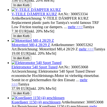
5.80 EUR
[inkl. 20% MwSt]
V-TEILE DÄMPFER KURZ
Art.Nr.: 300053334
Artikelbezeichnung: V-TEILE DÄMPFER KURZ
Replacement plastic parts for Tamiya's world famous TRF
Low Friction touring car dampers. ...
mehr >>>
Tamiya
7.30 EUR
[inkl. 20% MwSt]
Motorritzel M0,4 28/29 Z
Artikelnummer: 300053262
Art.Bezeichnung: Motorritzel M0,4 28/29 Z
mehr >>>
Tamiya
19.00 EUR
[inkl. 20% MwSt]
Elektromotor 540 Sport Tuned
Art.Nr.: 300053068
Art.bezeichnung: Elektromotor 540 Sport Tuned Dieser
economische Hochleistungs-Motor ist vielseitig einsetzbar.
Somit ist er gleichermaßen für den Einsatz ...
mehr
>>>
Tamiya
37.99 EUR
[inkl. 20% MwSt]
Kugellager 1150 (4) geschlossen
Artikelnummer: 300053008
Art.Bezeichnung: Kugellager 1150 (4) geschlossen
mehr