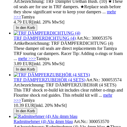
Art.bezeichnung: TRF Dämpfer Urethan Bush. (10) ★These
oil seals are for use in TRF dampers. ★Replace seals before
they show significant wear to keep your dampers ...
mehr
>>>
Tamiya
4.79 EUR
[inkl. 20% MwSt]
TRF DÄMPFERDICHTUNG (4)
Art.Nr.: 300053576
Artikelbezeichnung: TRF DÄMPFERDICHTUNG (4)
These damper oil seals are direct replacements for Tamiya
TRF touring car dampers. Racer Tip: Adding o-rings or foam
...
mehr >>>
Tamiya
3.89 EUR
[inkl. 20% MwSt]
TRF DÄMPFERZUBEHÖR (4 SETS)
Art.Nr.: 300053574
Art.bezeichnung: TRF DÄMPFERZUBEHöR (4 SETS)
This TRF shock re-build kit includes clear rubber o-rings and
Flourine shock rod guides. This rebuild kit will ...
mehr
>>>
Tamiya
10.39 EUR
[inkl. 20% MwSt]
Radmitnehmer (4) Alu 4mm blau
Art.Nr.: 300053570
Art.bezeichnung: Radmitnehmer (4) Alu 4mm blau ★These