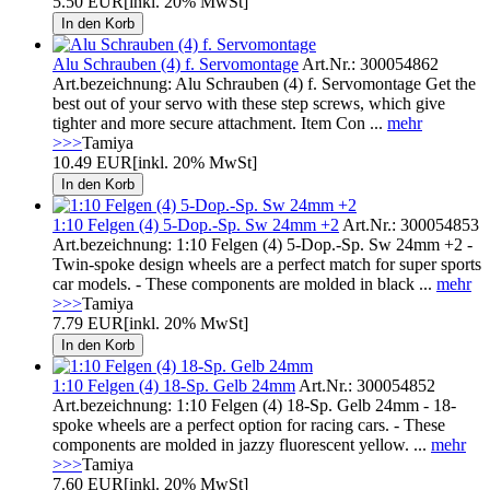
5.50 EUR
[inkl. 20% MwSt]
Alu Schrauben (4) f. Servomontage
Art.Nr.: 300054862
Art.bezeichnung: Alu Schrauben (4) f. Servomontage Get the
best out of your servo with these step screws, which give
tighter and more secure attachment. Item Con ...
mehr
>>>
Tamiya
10.49 EUR
[inkl. 20% MwSt]
1:10 Felgen (4) 5-Dop.-Sp. Sw 24mm +2
Art.Nr.: 300054853
Art.bezeichnung: 1:10 Felgen (4) 5-Dop.-Sp. Sw 24mm +2 -
Twin-spoke design wheels are a perfect match for super sports
car models. - These components are molded in black ...
mehr
>>>
Tamiya
7.79 EUR
[inkl. 20% MwSt]
1:10 Felgen (4) 18-Sp. Gelb 24mm
Art.Nr.: 300054852
Art.bezeichnung: 1:10 Felgen (4) 18-Sp. Gelb 24mm - 18-
spoke wheels are a perfect option for racing cars. - These
components are molded in jazzy fluorescent yellow. ...
mehr
>>>
Tamiya
7.60 EUR
[inkl. 20% MwSt]