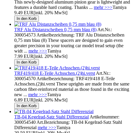
This newly-designed aluminum pinion gear is lightweight and
features a durable hard coating. Thanks ...
mehr >>>
Tamiya
9.49 EUR
[inkl. 20% MwSt]
TRF Alu Distanzscheiben 0,75 mm blau (8)
Art.Nr.:
300054573 Artikelbezeichnung: TRF Alu Distanzscheiben
0,75 mm blau (8) These spacers are designed to gain even
greater precision in your touring car model tread setup (the
widt ...
mehr >>>
Tamiya
7.99 EUR
[inkl. 20% MwSt]
TRF419/418 E-Teile Achsschen.(2)hi.verst
Art.Nr.:
300054570 Artikelbezeichnung: TRF419/418 E-Teile
Achsschen.(2)hi.verst These uprights are made from the same
carbon fiber-reinforced material as those found in the exciting
new ...
mehr >>>
Tamiya
6.89 EUR
[inkl. 20% MwSt]
TB-04 Kegelrad-Satz Stahl Differenzial
Artikelnummer:
300054540 Art.Bezeichnung: TB-04 Kegelrad-Satz Stahl
Differenzial
mehr >>>
Tamiya
20.50 EUR
[inkl. 20% MwSt]