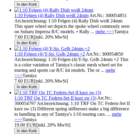
1:10 Felgen (4) Rally Dish weiß 24mm
Art.Nr.: 300054851
Art.bezeichnung: 1:10 Felgen (4) Rally Dish weiß 24mm
This spare wheel set depicts the spoke wheel commonly seen
on Subaru Impreza R/C models. • Rally ...
mehr >>>
Tamiya
7.60 EUR
[inkl. 20% MwSt]
1:10 Felgen (4) Y-Sp. Gelb 24mm +2
Art.Nr.: 300054850
Art.bezeichnung: 1:10 Felgen (4) Y-Sp. Gelb 24mm +2 This
is a color variation of Tamiya’s classic mesh wheel set for
touring and sports car R/C kit models. The or ...
mehr
>>>
Tamiya
7.60 EUR
[inkl. 20% MwSt]
1:10 TRF On TC Federn-Set II kurz sw (3)
Art.Nr.:
300054797 Art.bezeichnung: 1:10 TRF On TC Federn-Set II
kurz sw (3) Different spring stiffnesses make a big difference
to handling in any of Tamiya’s 1/10 touring cars. ...
mehr
>>>
Tamiya
19.00 EUR
[inkl. 20% MwSt]