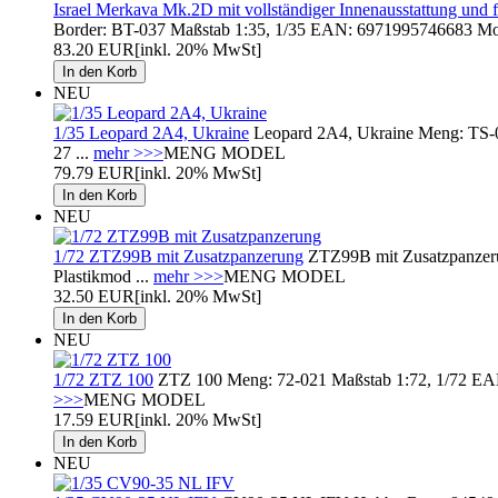
Israel Merkava Mk.2D mit vollständiger Innenausstattung und 
Border: BT-037 Maßstab 1:35, 1/35 EAN: 6971995746683 Mode
83.20 EUR
[inkl. 20% MwSt]
NEU
1/35 Leopard 2A4, Ukraine
Leopard 2A4, Ukraine Meng: TS-05
27 ...
mehr >>>
MENG MODEL
79.79 EUR
[inkl. 20% MwSt]
NEU
1/72 ZTZ99B mit Zusatzpanzerung
ZTZ99B mit Zusatzpanzerun
Plastikmod ...
mehr >>>
MENG MODEL
32.50 EUR
[inkl. 20% MwSt]
NEU
1/72 ZTZ 100
ZTZ 100 Meng: 72-021 Maßstab 1:72, 1/72 EAN:
>>>
MENG MODEL
17.59 EUR
[inkl. 20% MwSt]
NEU