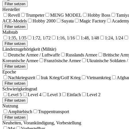
Hersteller
Revell
Trumpeter
MENG MODEL
Hobby Boss
Tamiy
ACE-Models
Hobby 2000
Suyata
Magic Factory
Academ
Maßstab
1:35, 1/35
1:72, 1/72
1:16, 1/16
1:48, 1/48
1:24, 1/24
Länderzugehörigkeit (Militär)
Deutsche Armee / Luftwaffe
Russlands Armee
Britische Arm
Koreanische Armee
Französische Armee
Ukrainische Soldaten 
Epoche
Nachkriegszeit
Irak Krieg/Golf Krieg
Vietnamkrieg
Afghan
Schwierigkeitsgrad
Level 5
Level 4
Level 3
Einfach
Level 2
Nutzung
Amphiebisch
Truppentransport
Neuheiten, Vorankündigung, Vorbestellung
Mai
Vorbestellbar