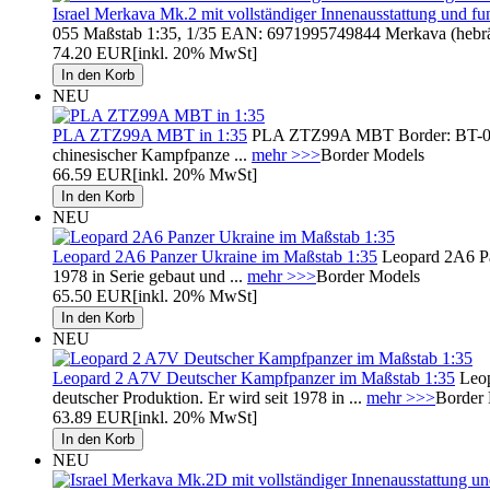
Israel Merkava Mk.2 mit vollständiger Innenausstattung und f
055 Maßstab 1:35, 1/35 EAN: 6971995749844 Merkava (hebräi
74.20 EUR
[inkl. 20% MwSt]
NEU
PLA ZTZ99A MBT in 1:35
PLA ZTZ99A MBT Border: BT-022 
chinesischer Kampfpanze ...
mehr >>>
Border Models
66.59 EUR
[inkl. 20% MwSt]
NEU
Leopard 2A6 Panzer Ukraine im Maßstab 1:35
Leopard 2A6 Pa
1978 in Serie gebaut und ...
mehr >>>
Border Models
65.50 EUR
[inkl. 20% MwSt]
NEU
Leopard 2 A7V Deutscher Kampfpanzer im Maßstab 1:35
Leop
deutscher Produktion. Er wird seit 1978 in ...
mehr >>>
Border
63.89 EUR
[inkl. 20% MwSt]
NEU