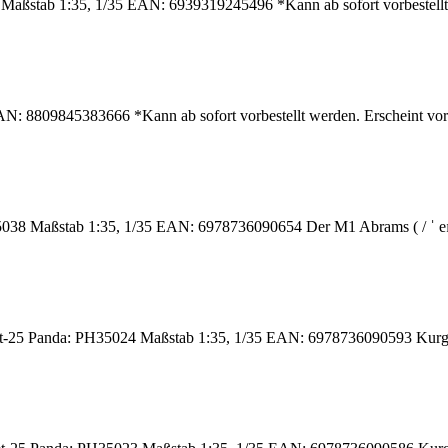
tab 1:35, 1/35 EAN: 6939319245496 *Kann ab sofort vorbestellt wer
8809845383666 *Kann ab sofort vorbestellt werden. Erscheint voraus
Maßstab 1:35, 1/35 EAN: 6978736090654 Der M1 Abrams ( / ˈ eɪ b r ə
25 Panda: PH35024 Maßstab 1:35, 1/35 EAN: 6978736090593 Kurganez