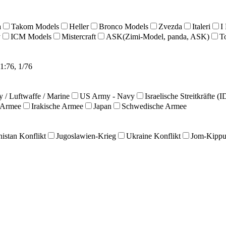
a
Takom Models
Heller
Bronco Models
Zvezda
Italeri
I
y
ICM Models
Mistercraft
ASK(Zimi-Model, panda, ASK)
T
1:76, 1/76
y / Luftwaffe / Marine
US Army - Navy
Israelische Streitkräfte (
/ Armee
Irakische Armee
Japan
Schwedische Armee
istan Konflikt
Jugoslawien-Krieg
Ukraine Konflikt
Jom-Kippu