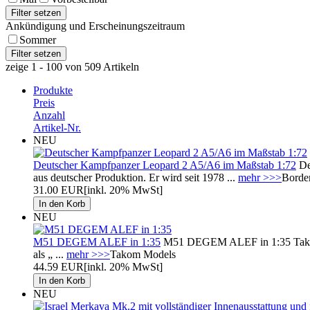
Ankündigung und Erscheinungszeitraum
Sommer
zeige 1 - 100 von 509 Artikeln
Produkte
Preis
Anzahl
Artikel-Nr.
NEU
Deutscher Kampfpanzer Leopard 2 A5/A6 im Maßstab 1:72
De
aus deutscher Produktion. Er wird seit 1978 ...
mehr >>>
Borde
31.00 EUR
[inkl. 20% MwSt]
NEU
M51 DEGEM ALEF in 1:35
M51 DEGEM ALEF in 1:35 Takom:
als „ ...
mehr >>>
Takom Models
44.59 EUR
[inkl. 20% MwSt]
NEU