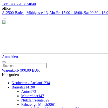
Tel: +43 664 3834840
office
A-2500 Baden, Mühlgasse 13
, Mo-Fr: 15:00 - 18:00, Sa: 09:30 - 13:
Anmelden
Warenkorb
(0)
0.00 EUR
Kategorien
Neuheiten - Auslauf
1234
Bausätze
14190
Autos
973
Motorräder
147
Nutzfahrzeuge
329
Fahrzeuge Militär
2861