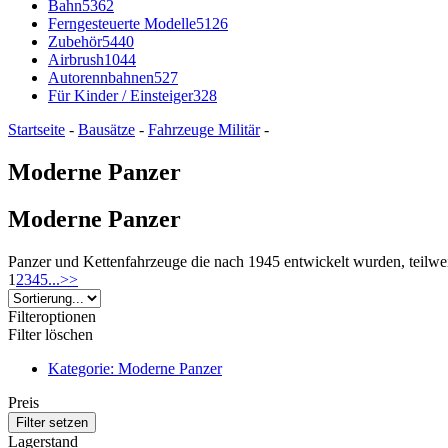
Bahn
5362
Ferngesteuerte Modelle
5126
Zubehör
5440
Airbrush
1044
Autorennbahnen
527
Für Kinder / Einsteiger
328
Startseite
-
Bausätze
-
Fahrzeuge Militär
-
Moderne Panzer
Moderne Panzer
Panzer und Kettenfahrzeuge die nach 1945 entwickelt wurden, teil
1
2
3
4
5
...
>>
Filteroptionen
Filter löschen
Kategorie: Moderne Panzer
Preis
Lagerstand