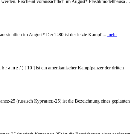
den. Erscheint voraussichtlich im August* Plastikmodellbausa ...
sichtlich im August* Der T-80 ist der letzte Kampf ...
mehr
 m z / ) [ 10 ] ist ein amerikanischer Kampfpanzer der dritten
-25 (russisch Курганец-25) ist die Bezeichnung eines geplanten