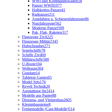
WWI und Kommandowagen
58
Panzer WWII
1077
Halbketten-Panzer
41
Radpanzer
211
Amphibien u. Schienenfahrzeuge
86
Nutzfahrzeuge
562
Moderne Panzer
509
Pak, Flak, Raketen
317
Flugzeuge Zivil
225
Flugzeuge Militär
2345
Hubschrauber
271
Segelschiffe
78
Schiffe Zivil
69
Militärschiffe
580
U-Boote
104
Weltraum
304
Gundam
14
Tabletop Games
65
Model Sets
176
Revell Technik
20
Ausstattung für
2414
Modelle aus Papier
88
Diorama- und Vitrinenbau
2605
Klemmbausteine
8
Fertigmodelle (Cast-Modelle)
514