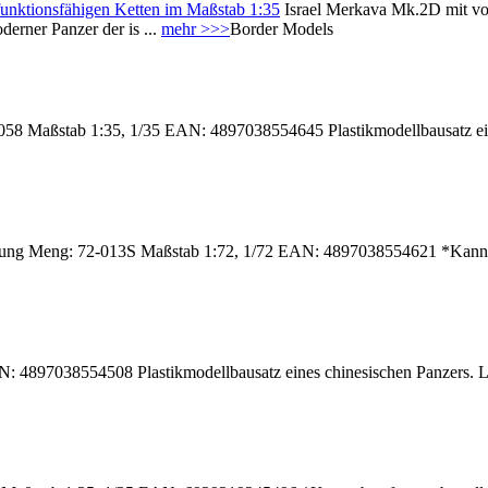
funktionsfähigen Ketten im Maßstab 1:35
Israel Merkava Mk.2D mit vol
rner Panzer der is ...
mehr >>>
Border Models
8 Maßstab 1:35, 1/35 EAN: 4897038554645 Plastikmodellbausatz eine
g Meng: 72-013S Maßstab 1:72, 1/72 EAN: 4897038554621 *Kann ab so
 4897038554508 Plastikmodellbausatz eines chinesischen Panzers. L