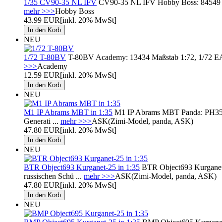
1/35 CV90-35 NL IFV
CV90-35 NL IFV Hobby Boss: 84549 Maßs
mehr >>>
Hobby Boss
43.99 EUR
[inkl. 20% MwSt]
NEU
1/72 T-80BV
T-80BV Academy: 13434 Maßstab 1:72, 1/72 EAN: 
>>>
Academy
12.59 EUR
[inkl. 20% MwSt]
NEU
M1 IP Abrams MBT in 1:35
M1 IP Abrams MBT Panda: PH35038 
Generati ...
mehr >>>
ASK(Zimi-Model, panda, ASK)
47.80 EUR
[inkl. 20% MwSt]
NEU
BTR Object693 Kurganet-25 in 1:35
BTR Object693 Kurganet-
russischen Schü ...
mehr >>>
ASK(Zimi-Model, panda, ASK)
47.80 EUR
[inkl. 20% MwSt]
NEU