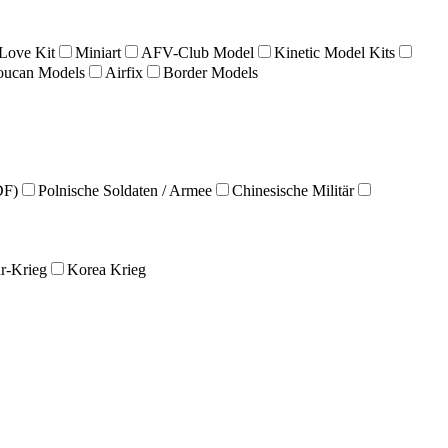
 Love Kit
Miniart
AFV-Club Model
Kinetic Model Kits
oucan Models
Airfix
Border Models
IDF)
Polnische Soldaten / Armee
Chinesische Militär
r-Krieg
Korea Krieg