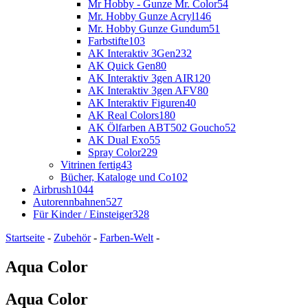
Mr Hobby - Gunze Mr. Color
54
Mr. Hobby Gunze Acryl
146
Mr. Hobby Gunze Gundum
51
Farbstifte
103
AK Interaktiv 3Gen
232
AK Quick Gen
80
AK Interaktiv 3gen AIR
120
AK Interaktiv 3gen AFV
80
AK Interaktiv Figuren
40
AK Real Colors
180
AK Ölfarben ABT502 Goucho
52
AK Dual Exo
55
Spray Color
229
Vitrinen fertig
43
Bücher, Kataloge und Co
102
Airbrush
1044
Autorennbahnen
527
Für Kinder / Einsteiger
328
Startseite
-
Zubehör
-
Farben-Welt
-
Aqua Color
Aqua Color