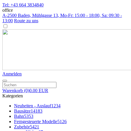
Tel: +43 664 3834840
office
A-2500 Baden, Mühlgasse 13
, Mo-Fr: 15:00 - 18:00, Sa: 09:30 -
13:00
Route zu uns
Anmelden
Warenkorb
(0)
0.00 EUR
Kategorien
Neuheiten - Auslauf
1234
Bausätze
14183
Bahn
5353
Ferngesteuerte Modelle
5126
Zubehör
5421