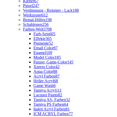
Kleber
67
Pinsel
247
Verdünnung - Reiniger - Lack
188
Werkzeuge
612
Bemal-Hilfen
198
Schablonen
256
Farben-Welt
3708
Farb-Sets
605
Effekte
365
Pigmente
52
Email Color
87
Enamel
109
Model Color
185
Panzer, Game-Color
145
Xpress Color
42
Aqua Color
88
Acryl Farben
87
Heller Acryl
68
Game Wash
6
Tamiya Acryl
111
Lacquer Paints
82
Tamiya AS- Farben
32
Tamiya PS Farben
64
Italeri Acryl Farben
81
ICM ACRYL Farben
77