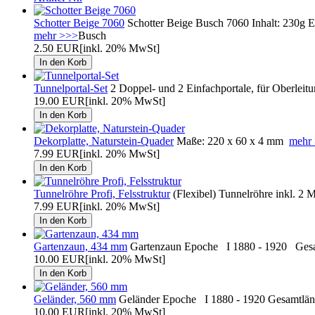
Schotter Beige 7060
Schotter Beige Busch 7060 Inhalt: 230g E
mehr >>>
Busch
2.50 EUR
[inkl. 20% MwSt]
Tunnelportal-Set
2 Doppel- und 2 Einfachportale, für Oberleitun
19.00 EUR
[inkl. 20% MwSt]
Dekorplatte, Naturstein-Quader
Maße: 220 x 60 x 4 mm
mehr
7.99 EUR
[inkl. 20% MwSt]
Tunnelröhre Profi, Felsstruktur
(Flexibel) Tunnelröhre inkl. 2 M
7.99 EUR
[inkl. 20% MwSt]
Gartenzaun, 434 mm
Gartenzaun Epoche I 1880 - 1920 Gesa
10.00 EUR
[inkl. 20% MwSt]
Geländer, 560 mm
Geländer Epoche I 1880 - 1920 Gesamtlän
10.00 EUR
[inkl. 20% MwSt]