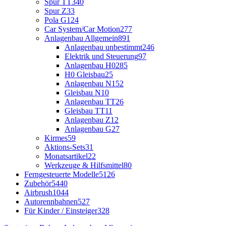
Spur TT
340
Spur Z
33
Pola G
124
Car System/Car Motion
277
Anlagenbau Allgemein
891
Anlagenbau unbestimmt
246
Elektrik und Steuerung
97
Anlagenbau H0
285
H0 Gleisbau
25
Anlagenbau N
152
Gleisbau N
10
Anlagenbau TT
26
Gleisbau TT
11
Anlagenbau Z
12
Anlagenbau G
27
Kirmes
59
Aktions-Sets
31
Monatsartikel
22
Werkzeuge & Hilfsmittel
80
Ferngesteuerte Modelle
5126
Zubehör
5440
Airbrush
1044
Autorennbahnen
527
Für Kinder / Einsteiger
328