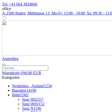
Tel: +43 664 3834840
office
A-2500 Baden, Mühlgasse 13
, Mo-Fr: 15:00 - 18:00, Sa: 09:30 - 13:
Anmelden
Warenkorb
(0)
0.00 EUR
Kategorien
Neuheiten - Auslauf
1234
Bausätze
14190
Bahn
5362
Spur H0
2257
Spur 00/0/1
52
Spur N
1196