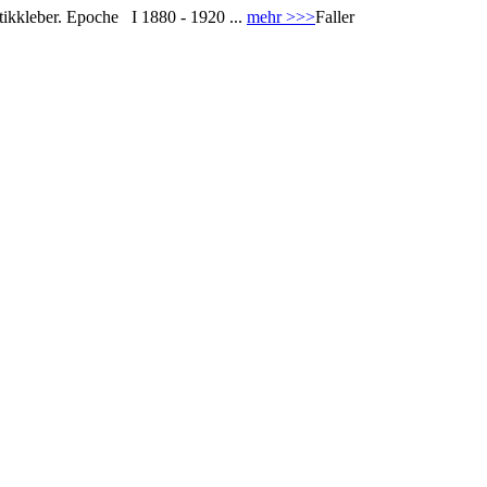
tikkleber. Epoche I 1880 - 1920 ...
mehr >>>
Faller