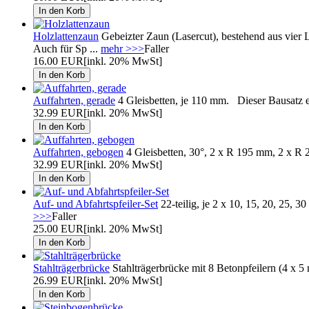
Holzlattenzaun
Gebeizter Zaun (Lasercut), bestehend aus vier
Auch für Sp ...
mehr >>>
Faller
16.00 EUR
[inkl. 20% MwSt]
Auffahrten, gerade
4 Gleisbetten, je 110 mm. Dieser Bausatz e
32.99 EUR
[inkl. 20% MwSt]
Auffahrten, gebogen
4 Gleisbetten, 30°, 2 x R 195 mm, 2 x R 
32.99 EUR
[inkl. 20% MwSt]
Auf- und Abfahrtspfeiler-Set
22-teilig, je 2 x 10, 15, 20, 25, 
>>>
Faller
25.00 EUR
[inkl. 20% MwSt]
Stahlträgerbrücke
Stahlträgerbrücke mit 8 Betonpfeilern (4 x 5
26.99 EUR
[inkl. 20% MwSt]