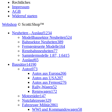
Rechtliches
Impressum
AGB
Widerruf starten
Webshop
© Scotti:Shop™
Neuheiten - Auslauf
1234
Modellbausektor Neuheiten
524
Bahnsektor Neuheiten
389
Ferngesteuerte Modelle
164
Rennbahnneuheiten
77
Sammlermodelle 1:87, 1:64
15
Auslauf
65
Bausätze
14190
Autos
973
Autos aus Europa
266
Autos aus USA
207
Autos aus Fernost
276
Rally-Wagen
52
Rennwagen
172
Motorräder
147
Nutzfahrzeuge
329
Fahrzeuge Militär
2861
WWI und Kommandowagen
58