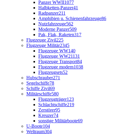
Panzer WWII
1077
Halbketten-Panzer
41
Radpanzer
211
Amphibien u. Schienenfahrzeuge
86
Nutzfahrzeuge
562
Moderne Panzer
509
Pak, Flak, Raketen
317
Flugzeuge Zivil
225
Flugzeuge Militär
2345
Flugzeuge WW1
40
Flugzeuge WW2
1131
Flugzeuge Transport
84
Flugzeuge modern
1038
Flugzeugsets
52
Hubschrauber
271
Segelschiffe
78
Schiffe Zivil
69
Militärschiffe
580
Flugzeugträger
123
Schlachtschiffe
219
Zerstörer
95
Kreuzer
74
sonstige Militärboote
69
U-Boote
104
Weltraum
304