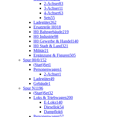
2-Achser
83
3-Achser
11
4-Achser
63
Sets
55
Ladegüter
262
Ersatzteile H0
18
H0 Bahngebäude
219
H0 Industrie
98
H0 Gewerbe & Handel
140
H0 Stadt & Land
321
Militär
21
Ergänzung & Figuren
505
Spur 00/0/1
52
(Start)Set
1
Personenwagen
1
2-Achser
1
Ladegüter
49
Gebäude
1
Spur N
1196
(Start)Set
32
Loks & Triebwagen
200
E-Loks
140
Diesellok
54
Dampflok
6
Personenwagen
57