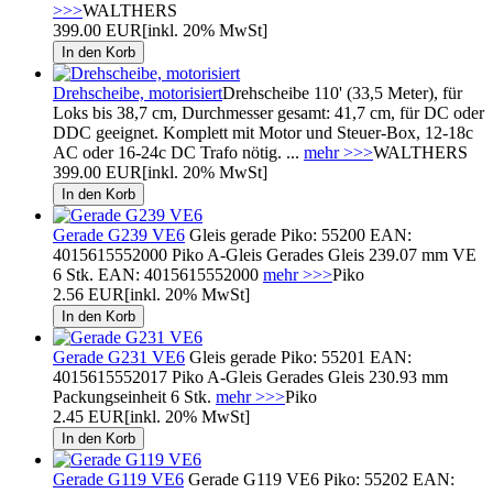
>>>
WALTHERS
399.00 EUR
[inkl. 20% MwSt]
Drehscheibe, motorisiert
Drehscheibe 110' (33,5 Meter), für
Loks bis 38,7 cm, Durchmesser gesamt: 41,7 cm, für DC oder
DDC geeignet. Komplett mit Motor und Steuer-Box, 12-18c
AC oder 16-24c DC Trafo nötig. ...
mehr >>>
WALTHERS
399.00 EUR
[inkl. 20% MwSt]
Gerade G239 VE6
Gleis gerade Piko: 55200 EAN:
4015615552000 Piko A-Gleis Gerades Gleis 239.07 mm VE
6 Stk. EAN: 4015615552000
mehr >>>
Piko
2.56 EUR
[inkl. 20% MwSt]
Gerade G231 VE6
Gleis gerade Piko: 55201 EAN:
4015615552017 Piko A-Gleis Gerades Gleis 230.93 mm
Packungseinheit 6 Stk.
mehr >>>
Piko
2.45 EUR
[inkl. 20% MwSt]
Gerade G119 VE6
Gerade G119 VE6 Piko: 55202 EAN: