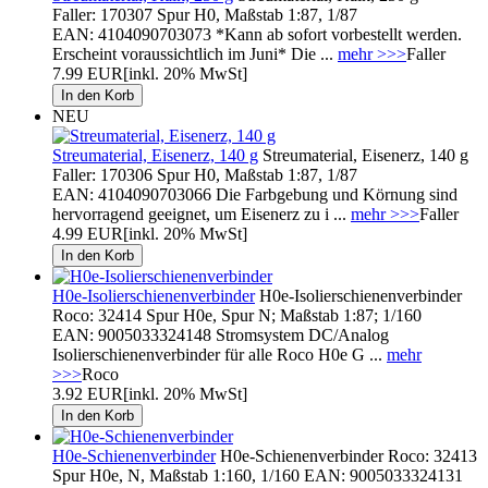
Faller: 170307 Spur H0, Maßstab 1:87, 1/87
EAN: 4104090703073 *Kann ab sofort vorbestellt werden.
Erscheint voraussichtlich im Juni* Die ...
mehr >>>
Faller
7.99 EUR
[inkl. 20% MwSt]
NEU
Streumaterial, Eisenerz, 140 g
Streumaterial, Eisenerz, 140 g
Faller: 170306 Spur H0, Maßstab 1:87, 1/87
EAN: 4104090703066 Die Farbgebung und Körnung sind
hervorragend geeignet, um Eisenerz zu i ...
mehr >>>
Faller
4.99 EUR
[inkl. 20% MwSt]
H0e-Isolierschienenverbinder
H0e-Isolierschienenverbinder
Roco: 32414 Spur H0e, Spur N; Maßstab 1:87; 1/160
EAN: 9005033324148 Stromsystem DC/Analog
Isolierschienenverbinder für alle Roco H0e G ...
mehr
>>>
Roco
3.92 EUR
[inkl. 20% MwSt]
H0e-Schienenverbinder
H0e-Schienenverbinder Roco: 32413
Spur H0e, N, Maßstab 1:160, 1/160 EAN: 9005033324131