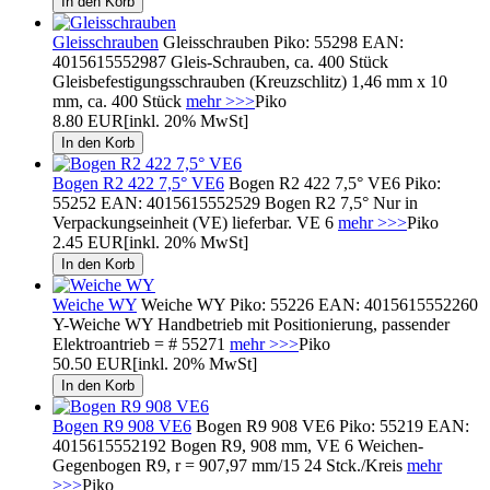
Gleisschrauben
Gleisschrauben Piko: 55298 EAN:
4015615552987 Gleis-Schrauben, ca. 400 Stück
Gleisbefestigungsschrauben (Kreuzschlitz) 1,46 mm x 10
mm, ca. 400 Stück
mehr >>>
Piko
8.80 EUR
[inkl. 20% MwSt]
Bogen R2 422 7,5° VE6
Bogen R2 422 7,5° VE6 Piko:
55252 EAN: 4015615552529 Bogen R2 7,5° Nur in
Verpackungseinheit (VE) lieferbar. VE 6
mehr >>>
Piko
2.45 EUR
[inkl. 20% MwSt]
Weiche WY
Weiche WY Piko: 55226 EAN: 4015615552260
Y-Weiche WY Handbetrieb mit Positionierung, passender
Elektroantrieb = # 55271
mehr >>>
Piko
50.50 EUR
[inkl. 20% MwSt]
Bogen R9 908 VE6
Bogen R9 908 VE6 Piko: 55219 EAN:
4015615552192 Bogen R9, 908 mm, VE 6 Weichen-
Gegenbogen R9, r = 907,97 mm/15 24 Stck./Kreis
mehr
>>>
Piko