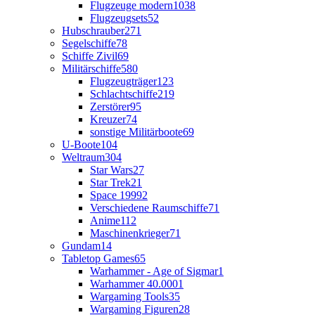
Flugzeuge modern
1038
Flugzeugsets
52
Hubschrauber
271
Segelschiffe
78
Schiffe Zivil
69
Militärschiffe
580
Flugzeugträger
123
Schlachtschiffe
219
Zerstörer
95
Kreuzer
74
sonstige Militärboote
69
U-Boote
104
Weltraum
304
Star Wars
27
Star Trek
21
Space 1999
2
Verschiedene Raumschiffe
71
Anime
112
Maschinenkrieger
71
Gundam
14
Tabletop Games
65
Warhammer - Age of Sigmar
1
Warhammer 40.000
1
Wargaming Tools
35
Wargaming Figuren
28