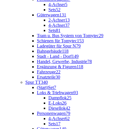
4-Achser
5
Sets
52
Güterwagen
131
2-Achser
13
4-Achser
37
Sets
81
Tram u. Bus System von Tomytec
29
Schienen für Tomytec
153
Ladegüter für Spur N
79
Bahngebäude
118
Stadt - Land - Dorf
149
Handel, Gewerbe, Industrie
78
Ergänzung & Figuren
118
Fahrzeuge
22
Ersatzteile
30
Spur TT
340
(Start)Set
7
Loks & Triebwagen
93
Dampflok
25
E-Loks
26
Diesellok
42
Personenwagen
79
4-Achser
62
Sets
17
Güterwagen
140