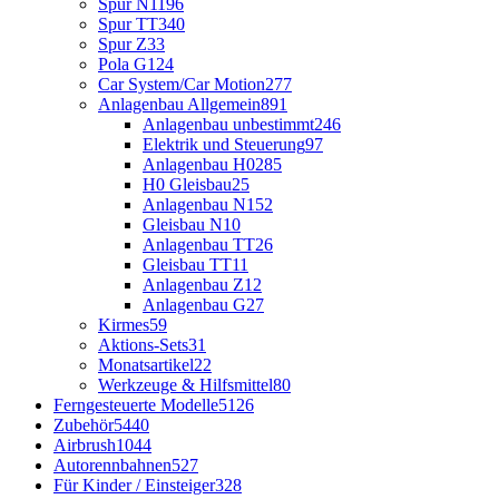
Spur N
1196
Spur TT
340
Spur Z
33
Pola G
124
Car System/Car Motion
277
Anlagenbau Allgemein
891
Anlagenbau unbestimmt
246
Elektrik und Steuerung
97
Anlagenbau H0
285
H0 Gleisbau
25
Anlagenbau N
152
Gleisbau N
10
Anlagenbau TT
26
Gleisbau TT
11
Anlagenbau Z
12
Anlagenbau G
27
Kirmes
59
Aktions-Sets
31
Monatsartikel
22
Werkzeuge & Hilfsmittel
80
Ferngesteuerte Modelle
5126
Zubehör
5440
Airbrush
1044
Autorennbahnen
527
Für Kinder / Einsteiger
328