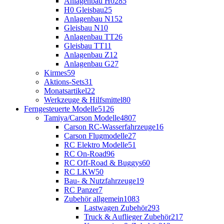
Anlagenbau H0
285
H0 Gleisbau
25
Anlagenbau N
152
Gleisbau N
10
Anlagenbau TT
26
Gleisbau TT
11
Anlagenbau Z
12
Anlagenbau G
27
Kirmes
59
Aktions-Sets
31
Monatsartikel
22
Werkzeuge & Hilfsmittel
80
Ferngesteuerte Modelle
5126
Tamiya/Carson Modelle
4807
Carson RC-Wasserfahrzeuge
16
Carson Flugmodelle
27
RC Elektro Modelle
51
RC On-Road
96
RC Off-Road & Buggys
60
RC LKW
50
Bau- & Nutzfahrzeuge
19
RC Panzer
7
Zubehör allgemein
1083
Lastwagen Zubehör
293
Truck & Auflieger Zubehör
217