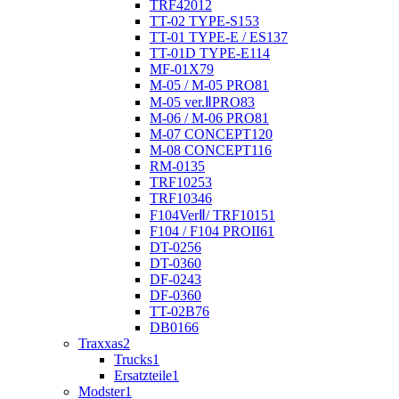
TRF420
12
TT-02 TYPE-S
153
TT-01 TYPE-E / ES
137
TT-01D TYPE-E
114
MF-01X
79
M-05 / M-05 PRO
81
M-05 ver.ⅡPRO
83
M-06 / M-06 PRO
81
M-07 CONCEPT
120
M-08 CONCEPT
116
RM-01
35
TRF102
53
TRF103
46
F104VerⅡ/ TRF101
51
F104 / F104 PROII
61
DT-02
56
DT-03
60
DF-02
43
DF-03
60
TT-02B
76
DB01
66
Traxxas
2
Trucks
1
Ersatzteile
1
Modster
1