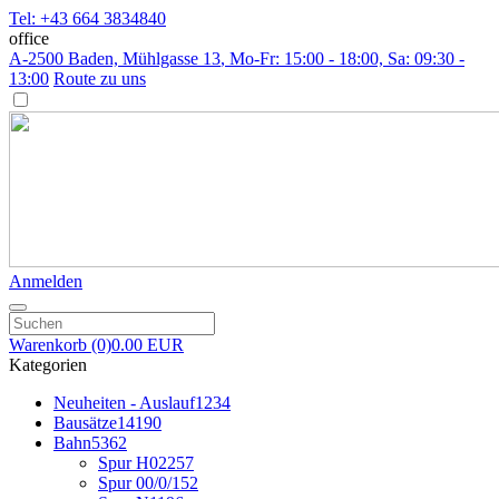
Tel: +43 664 3834840
office
A-2500 Baden, Mühlgasse 13
, Mo-Fr: 15:00 - 18:00, Sa: 09:30 -
13:00
Route zu uns
Anmelden
Warenkorb
(0)
0.00 EUR
Kategorien
Neuheiten - Auslauf
1234
Bausätze
14190
Bahn
5362
Spur H0
2257
Spur 00/0/1
52