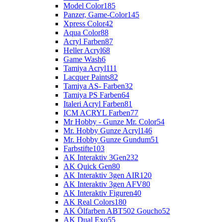
Model Color
185
Panzer, Game-Color
145
Xpress Color
42
Aqua Color
88
Acryl Farben
87
Heller Acryl
68
Game Wash
6
Tamiya Acryl
111
Lacquer Paints
82
Tamiya AS- Farben
32
Tamiya PS Farben
64
Italeri Acryl Farben
81
ICM ACRYL Farben
77
Mr Hobby - Gunze Mr. Color
54
Mr. Hobby Gunze Acryl
146
Mr. Hobby Gunze Gundum
51
Farbstifte
103
AK Interaktiv 3Gen
232
AK Quick Gen
80
AK Interaktiv 3gen AIR
120
AK Interaktiv 3gen AFV
80
AK Interaktiv Figuren
40
AK Real Colors
180
AK Ölfarben ABT502 Goucho
52
AK Dual Exo
55