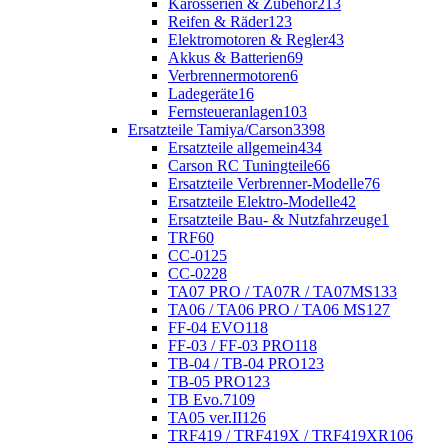
Karosserien & Zubehör
213
Reifen & Räder
123
Elektromotoren & Regler
43
Akkus & Batterien
69
Verbrennermotoren
6
Ladegeräte
16
Fernsteueranlagen
103
Ersatzteile Tamiya/Carson
3398
Ersatzteile allgemein
434
Carson RC Tuningteile
66
Ersatzteile Verbrenner-Modelle
76
Ersatzteile Elektro-Modelle
42
Ersatzteile Bau- & Nutzfahrzeuge
1
TRF
60
CC-01
25
CC-02
28
TA07 PRO / TA07R / TA07MS
133
TA06 / TA06 PRO / TA06 MS
127
FF-04 EVO
118
FF-03 / FF-03 PRO
118
TB-04 / TB-04 PRO
123
TB-05 PRO
123
TB Evo.7
109
TA05 ver.II
126
TRF419 / TRF419X / TRF419XR
106