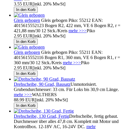
3.55 EUR
[inkl. 20% MwSt]
Gleis gebogen
Gleis gebogen Piko: 55212 EAN:
4015615552123 Bogen R2, 422 mm, VE 6 Bogen R2, r =
421,88 mm/30 12 Stck./Kreis
mehr >>>
Piko
2.95 EUR
[inkl. 20% MwSt]
Gleis gebogen
Gleis gebogen Piko: 55211 EAN:
4015615552116 Bogen R1, 360 mm, VE 6 Bogen R1, r =
360 mm/30 12 Stck./Kreis
mehr >>>
Piko
2.95 EUR
[inkl. 20% MwSt]
Drehscheibe, 90 Grad, Bausatz
Unmotorisiert.
Grubendurchmesser: 33 cm. Für Loks bis 30,9 cm Länge.
mehr >>>
WALTHERS
88.99 EUR
[inkl. 20% MwSt]
Drehscheibe, 130 Grad, Fertig
Drehscheibe, fertig gebaut.
Durchmesser über alles 47,8 cm. Komplett mit Motor und
Kontrollbox. 12-18V AC, 16-24V DC.
mehr