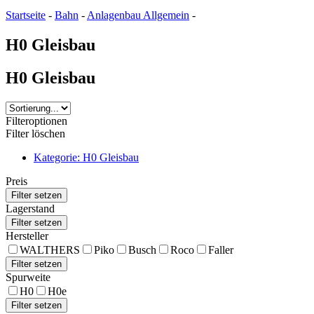
Startseite
-
Bahn
-
Anlagenbau Allgemein
-
H0 Gleisbau
H0 Gleisbau
Filteroptionen
Filter löschen
Kategorie: H0 Gleisbau
Preis
Lagerstand
Hersteller
WALTHERS
Piko
Busch
Roco
Faller
Spurweite
H0
H0e