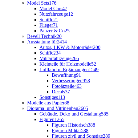
Model Sets
176
Model Cars
47
Nutzfahrzeuge
12
Schiffe
21
Flieger
71
Panzer & Co
25
Revell Technik
20
Ausstattung für
2414
Autos, LKW & Motorräder
200
Schiffe
234
Militärfahrzeuge
266
Kleinteile für Holzmodelle
52
Luftfahrt u. Ergänzungen
1549
Bewaffnung
91
Verbesserungen
958
Fotoätzteile
463
Decals
37
Sonstiges
113
Modelle aus Papier
88
Diorama- und Vitrinenbau
2605
Gebäude, Deko und Gestaltung
585
Figuren
1265
Figuren Historisch
388
Figuren Militär
588
Figuren zivil und Sonstige
289