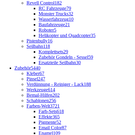
Revell Control
182
RC Fahrzeuge
79
Monster Trucks
32
Wasserfahrzeug
10
Baufahrzeuge
21
Roboter
5
Helikopter und Quadcopter
35
Pistenbully
16
Seilbahn
118
Komplettsets
29
Zubehör Gondeln - Sessel
59
Ersatzteile Seilbahn
30
Zubehör
5440
Kleber
67
Pinsel
247
Verdünnung - Reiniger - Lack
188
Werkzeuge
614
Bemal-Hilfen
202
Schablonen
256
Farben-Welt
3721
Farb-Sets
618
Effekte
365
Pigmente
52
Email Color
87
Enamel
109