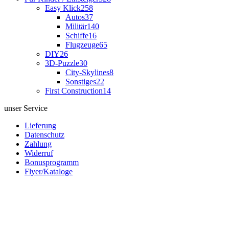
Easy Klick
258
Autos
37
Militär
140
Schiffe
16
Flugzeuge
65
DIY
26
3D-Puzzle
30
City-Skylines
8
Sonstiges
22
First Construction
14
unser Service
Lieferung
Datenschutz
Zahlung
Widerruf
Bonusprogramm
Flyer/Kataloge