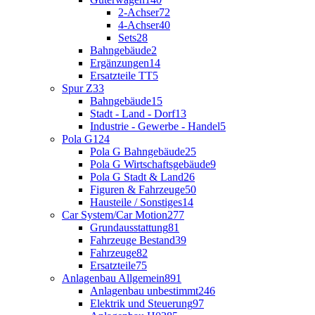
2-Achser
72
4-Achser
40
Sets
28
Bahngebäude
2
Ergänzungen
14
Ersatzteile TT
5
Spur Z
33
Bahngebäude
15
Stadt - Land - Dorf
13
Industrie - Gewerbe - Handel
5
Pola G
124
Pola G Bahngebäude
25
Pola G Wirtschaftsgebäude
9
Pola G Stadt & Land
26
Figuren & Fahrzeuge
50
Hausteile / Sonstiges
14
Car System/Car Motion
277
Grundausstattung
81
Fahrzeuge Bestand
39
Fahrzeuge
82
Ersatzteile
75
Anlagenbau Allgemein
891
Anlagenbau unbestimmt
246
Elektrik und Steuerung
97