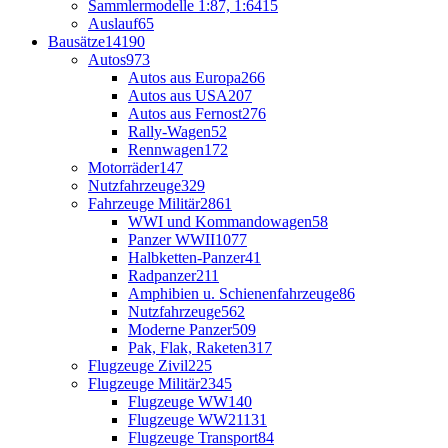
Sammlermodelle 1:87, 1:64
15
Auslauf
65
Bausätze
14190
Autos
973
Autos aus Europa
266
Autos aus USA
207
Autos aus Fernost
276
Rally-Wagen
52
Rennwagen
172
Motorräder
147
Nutzfahrzeuge
329
Fahrzeuge Militär
2861
WWI und Kommandowagen
58
Panzer WWII
1077
Halbketten-Panzer
41
Radpanzer
211
Amphibien u. Schienenfahrzeuge
86
Nutzfahrzeuge
562
Moderne Panzer
509
Pak, Flak, Raketen
317
Flugzeuge Zivil
225
Flugzeuge Militär
2345
Flugzeuge WW1
40
Flugzeuge WW2
1131
Flugzeuge Transport
84