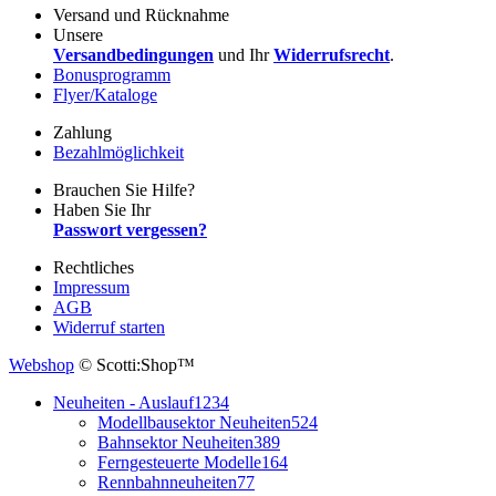
Versand und Rücknahme
Unsere
Versandbedingungen
und Ihr
Widerrufsrecht
.
Bonusprogramm
Flyer/Kataloge
Zahlung
Bezahlmöglichkeit
Brauchen Sie Hilfe?
Haben Sie Ihr
Passwort vergessen?
Rechtliches
Impressum
AGB
Widerruf starten
Webshop
© Scotti:Shop™
Neuheiten - Auslauf
1234
Modellbausektor Neuheiten
524
Bahnsektor Neuheiten
389
Ferngesteuerte Modelle
164
Rennbahnneuheiten
77