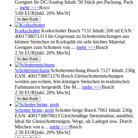
Geeignet für DC/Analog Inhalt: 50 Stück pro Packung. Pack
...
mehr >>>
Roco
5.60 EUR
[inkl. 20% MwSt]
Korkschotter
Korkschotter Busch 7131 Inhalt: 200 ml EAN:
4001738071313 Im Gegensatz zu Schottermischungen aus
kleinen Steinchen ist Korksplitt ein sehr leichtes Material.
Geeignet zum Schottern von ...
mehr >>>
Busch
2.50 EUR
[inkl. 20% MwSt]
Schottermischung
Schottermischung Busch 7127 Inhalt: 230g
EAN: 4001738071276 Busch Gleisschottermischungen
werden aus echten, fein-körnigen Steinchen in realistischen
Farbnuancen hergestellt. Die M ...
mehr >>>
Busch
2.50 EUR
[inkl. 20% MwSt]
Schotter beige, grob
Schotter beige Busch 7061 Inhalt: 230g
EAN: 4001738070613 Gleichmäßige Steinstruktur, staubfrei.
Ideal für Gleisschotterungen, Wege, als Ladegut usw. Durch
Mischen von u ...
mehr >>>
Busch
2.50 EUR
[inkl. 20% MwSt]