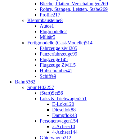
Bleche, Platten, Verschalungen
269
Rohre, Stangen, Leisten, Stäbe
269
Profile
217
Klemmbausteine
8
Autos
1
Flugmodelle
2
Militär
5
Fertigmodelle (Cast-Modelle)
514
Fahrzeuge zivil
205
Panzerfahrzeuge
99
Flugzeuge
145
Flugzeuge Zivil
15
Hubschrauber
41
Schiffe
9
Bahn
5362
Spur H0
2257
(Start)Set
56
Loks & Triebwagen
251
E-Loks
120
Diesellok
88
Dampflok
43
Personenwagen
154
2-Achser
10
4-Achser
144
Güterwagen
212