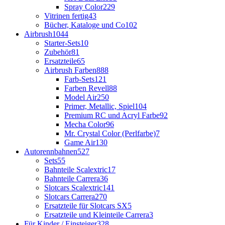
Spray Color
229
Vitrinen fertig
43
Bücher, Kataloge und Co
102
Airbrush
1044
Starter-Sets
10
Zubehör
81
Ersatzteile
65
Airbrush Farben
888
Farb-Sets
121
Farben Revell
88
Model Air
250
Primer, Metallic, Spiel
104
Premium RC und Acryl Farbe
92
Mecha Color
96
Mr. Crystal Color (Perlfarbe)
7
Game Air
130
Autorennbahnen
527
Sets
55
Bahnteile Scalextric
17
Bahnteile Carrera
36
Slotcars Scalextric
141
Slotcars Carrera
270
Ersatzteile für Slotcars SX
5
Ersatzteile und Kleinteile Carrera
3
Für Kinder / Einsteiger
328