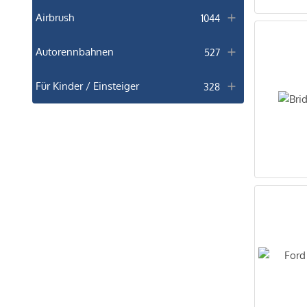
Airbrush
1044
Autorennbahnen
527
Für Kinder / Einsteiger
328