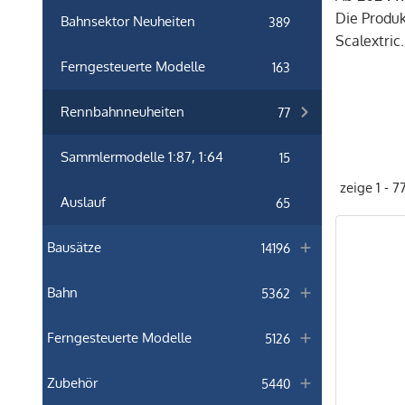
Die Produk
Bahnsektor Neuheiten
389
Scalextric
Ferngesteuerte Modelle
163
Rennbahnneuheiten
77
Sammlermodelle 1:87, 1:64
15
zeige 1 - 7
Auslauf
65
Bausätze
14196
Bahn
5362
Ferngesteuerte Modelle
5126
Zubehör
5440