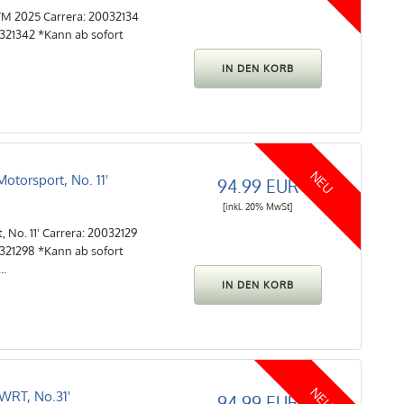
TM 2025 Carrera: 20032134
6321342 *Kann ab sofort
NEU
torsport, No. 11'
94.99 EUR
[inkl. 20% MwSt]
No. 11' Carrera: 20032129
6321298 *Kann ab sofort
..
NEU
RT, No.31'
94.99 EUR