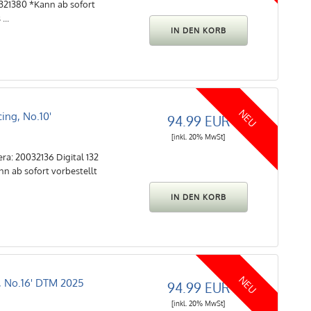
6321380 *Kann ab sofort
...
NEU
cing, No.10'
94.99 EUR
[inkl. 20% MwSt]
era: 20032136 Digital 132
n ab sofort vorbestellt
NEU
, No.16' DTM 2025
94.99 EUR
[inkl. 20% MwSt]