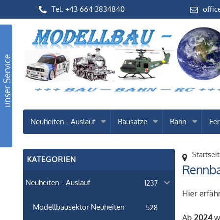
Tel: +43 664 3834840
offic
unser Service
Neuheiten - Auslauf
Bausätze
Bahn
Fer
Startsei
KATEGORIEN
Rennba
Neuheiten - Auslauf
1237
Hier erfäh
Modellbausektor Neuheiten
528
Ab
2024
we