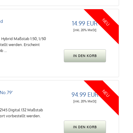
NEU
id
14.99 EUR
[inkl. 20% MwSt]
a Hybrid Maßstab 1:50, 1/50
ellt werden. Erscheint
 ...
NEU
'No.79'
94.99 EUR
[inkl. 20% MwSt]
32145 Digital 132 Maßstab
ort vorbestellt werden.