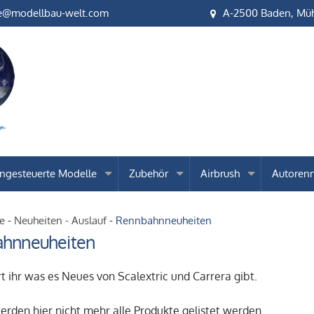
e
A-2500 Baden, Müh
ngesteuerte Modelle
Zubehör
Airbrush
Autoren
te
-
Neuheiten - Auslauf
-
Rennbahnneuheiten
hnneuheiten
rt ihr was es Neues von Scalextric und Carrera gibt.
rden hier nicht mehr alle Produkte gelistet werden