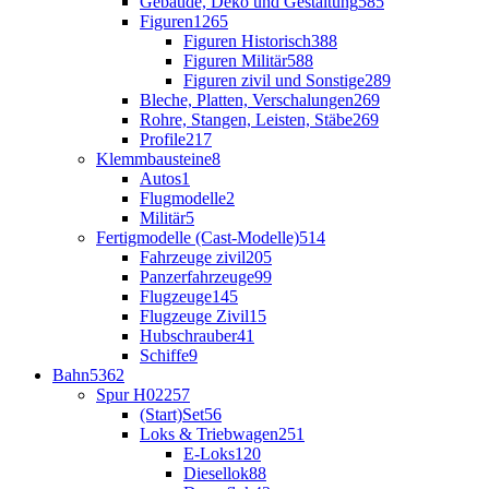
Gebäude, Deko und Gestaltung
585
Figuren
1265
Figuren Historisch
388
Figuren Militär
588
Figuren zivil und Sonstige
289
Bleche, Platten, Verschalungen
269
Rohre, Stangen, Leisten, Stäbe
269
Profile
217
Klemmbausteine
8
Autos
1
Flugmodelle
2
Militär
5
Fertigmodelle (Cast-Modelle)
514
Fahrzeuge zivil
205
Panzerfahrzeuge
99
Flugzeuge
145
Flugzeuge Zivil
15
Hubschrauber
41
Schiffe
9
Bahn
5362
Spur H0
2257
(Start)Set
56
Loks & Triebwagen
251
E-Loks
120
Diesellok
88