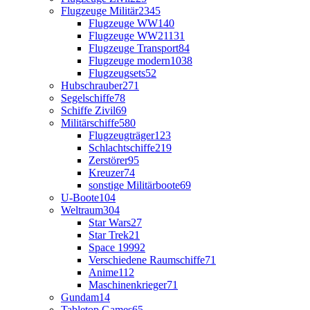
Flugzeuge Militär
2345
Flugzeuge WW1
40
Flugzeuge WW2
1131
Flugzeuge Transport
84
Flugzeuge modern
1038
Flugzeugsets
52
Hubschrauber
271
Segelschiffe
78
Schiffe Zivil
69
Militärschiffe
580
Flugzeugträger
123
Schlachtschiffe
219
Zerstörer
95
Kreuzer
74
sonstige Militärboote
69
U-Boote
104
Weltraum
304
Star Wars
27
Star Trek
21
Space 1999
2
Verschiedene Raumschiffe
71
Anime
112
Maschinenkrieger
71
Gundam
14
Tabletop Games
65