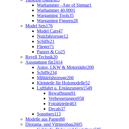
Warhammer - Age of Sigmar
1
Warhammer 40.000
1
Wargaming Tools
35
Wargaming Figuren
28
Model Sets
176
Model Cars
47
Nutzfahrzeuge
12
Schiffe
21
Flieger
71
Panzer & Co
25
Revell Technik
20
Ausstattung für
2414
Autos, LKW & Motorräder
200
Schiffe
234
Militärfahrzeuge
266
Kleinteile für Holzmodelle
52
Luftfahrt u. Ergänzungen
1549
Bewaffnung
91
Verbesserungen
958
Fotoätzteile
463
Decals
37
Sonstiges
113
Modelle aus Papier
88
Diorama- und Vitrinenbau
2605