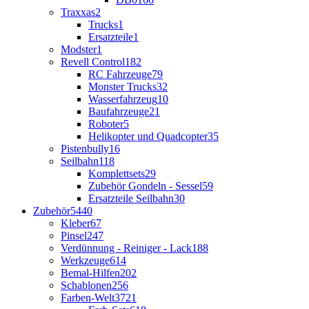
Traxxas
2
Trucks
1
Ersatzteile
1
Modster
1
Revell Control
182
RC Fahrzeuge
79
Monster Trucks
32
Wasserfahrzeug
10
Baufahrzeuge
21
Roboter
5
Helikopter und Quadcopter
35
Pistenbully
16
Seilbahn
118
Komplettsets
29
Zubehör Gondeln - Sessel
59
Ersatzteile Seilbahn
30
Zubehör
5440
Kleber
67
Pinsel
247
Verdünnung - Reiniger - Lack
188
Werkzeuge
614
Bemal-Hilfen
202
Schablonen
256
Farben-Welt
3721