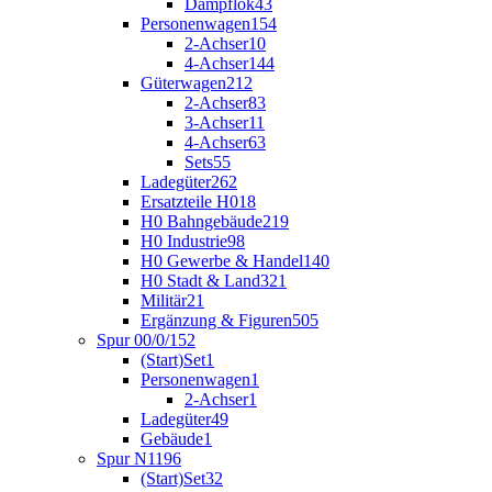
Dampflok
43
Personenwagen
154
2-Achser
10
4-Achser
144
Güterwagen
212
2-Achser
83
3-Achser
11
4-Achser
63
Sets
55
Ladegüter
262
Ersatzteile H0
18
H0 Bahngebäude
219
H0 Industrie
98
H0 Gewerbe & Handel
140
H0 Stadt & Land
321
Militär
21
Ergänzung & Figuren
505
Spur 00/0/1
52
(Start)Set
1
Personenwagen
1
2-Achser
1
Ladegüter
49
Gebäude
1
Spur N
1196
(Start)Set
32