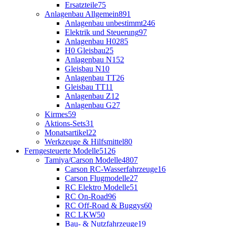
Ersatzteile
75
Anlagenbau Allgemein
891
Anlagenbau unbestimmt
246
Elektrik und Steuerung
97
Anlagenbau H0
285
H0 Gleisbau
25
Anlagenbau N
152
Gleisbau N
10
Anlagenbau TT
26
Gleisbau TT
11
Anlagenbau Z
12
Anlagenbau G
27
Kirmes
59
Aktions-Sets
31
Monatsartikel
22
Werkzeuge & Hilfsmittel
80
Ferngesteuerte Modelle
5126
Tamiya/Carson Modelle
4807
Carson RC-Wasserfahrzeuge
16
Carson Flugmodelle
27
RC Elektro Modelle
51
RC On-Road
96
RC Off-Road & Buggys
60
RC LKW
50
Bau- & Nutzfahrzeuge
19