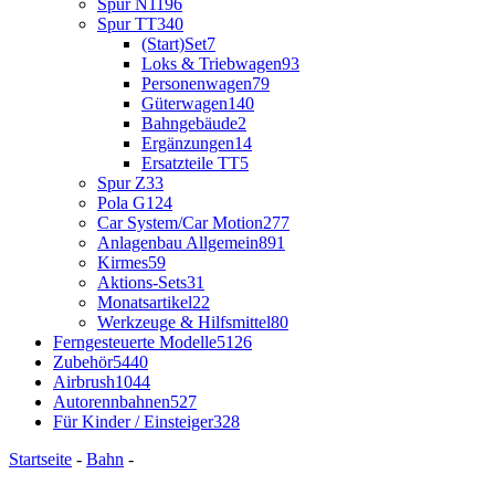
Spur N
1196
Spur TT
340
(Start)Set
7
Loks & Triebwagen
93
Personenwagen
79
Güterwagen
140
Bahngebäude
2
Ergänzungen
14
Ersatzteile TT
5
Spur Z
33
Pola G
124
Car System/Car Motion
277
Anlagenbau Allgemein
891
Kirmes
59
Aktions-Sets
31
Monatsartikel
22
Werkzeuge & Hilfsmittel
80
Ferngesteuerte Modelle
5126
Zubehör
5440
Airbrush
1044
Autorennbahnen
527
Für Kinder / Einsteiger
328
Startseite
-
Bahn
-