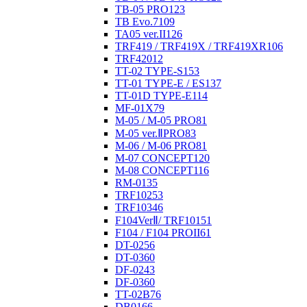
TB-05 PRO
123
TB Evo.7
109
TA05 ver.II
126
TRF419 / TRF419X / TRF419XR
106
TRF420
12
TT-02 TYPE-S
153
TT-01 TYPE-E / ES
137
TT-01D TYPE-E
114
MF-01X
79
M-05 / M-05 PRO
81
M-05 ver.ⅡPRO
83
M-06 / M-06 PRO
81
M-07 CONCEPT
120
M-08 CONCEPT
116
RM-01
35
TRF102
53
TRF103
46
F104VerⅡ/ TRF101
51
F104 / F104 PROII
61
DT-02
56
DT-03
60
DF-02
43
DF-03
60
TT-02B
76
DB01
66