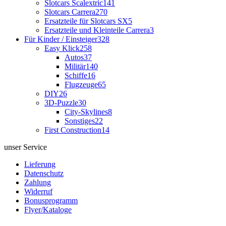
Slotcars Scalextric
141
Slotcars Carrera
270
Ersatzteile für Slotcars SX
5
Ersatzteile und Kleinteile Carrera
3
Für Kinder / Einsteiger
328
Easy Klick
258
Autos
37
Militär
140
Schiffe
16
Flugzeuge
65
DIY
26
3D-Puzzle
30
City-Skylines
8
Sonstiges
22
First Construction
14
unser Service
Lieferung
Datenschutz
Zahlung
Widerruf
Bonusprogramm
Flyer/Kataloge