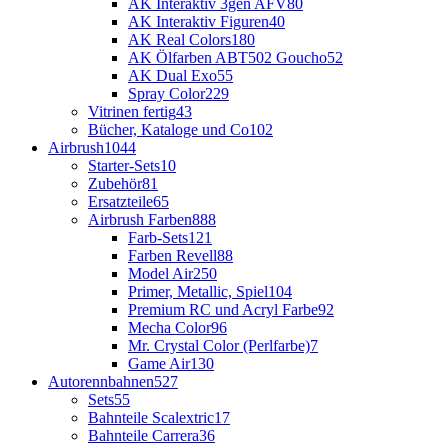
AK Interaktiv 3gen AFV
80
AK Interaktiv Figuren
40
AK Real Colors
180
AK Ölfarben ABT502 Goucho
52
AK Dual Exo
55
Spray Color
229
Vitrinen fertig
43
Bücher, Kataloge und Co
102
Airbrush
1044
Starter-Sets
10
Zubehör
81
Ersatzteile
65
Airbrush Farben
888
Farb-Sets
121
Farben Revell
88
Model Air
250
Primer, Metallic, Spiel
104
Premium RC und Acryl Farbe
92
Mecha Color
96
Mr. Crystal Color (Perlfarbe)
7
Game Air
130
Autorennbahnen
527
Sets
55
Bahnteile Scalextric
17
Bahnteile Carrera
36