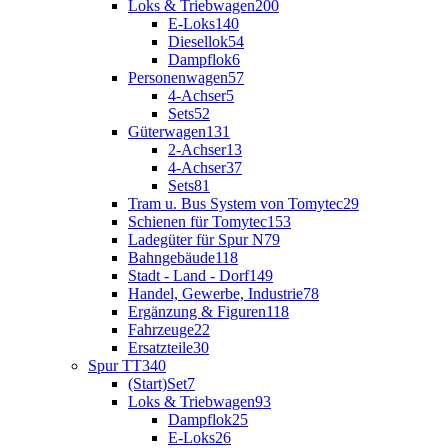
Loks & Triebwagen
200
E-Loks
140
Diesellok
54
Dampflok
6
Personenwagen
57
4-Achser
5
Sets
52
Güterwagen
131
2-Achser
13
4-Achser
37
Sets
81
Tram u. Bus System von Tomytec
29
Schienen für Tomytec
153
Ladegüter für Spur N
79
Bahngebäude
118
Stadt - Land - Dorf
149
Handel, Gewerbe, Industrie
78
Ergänzung & Figuren
118
Fahrzeuge
22
Ersatzteile
30
Spur TT
340
(Start)Set
7
Loks & Triebwagen
93
Dampflok
25
E-Loks
26