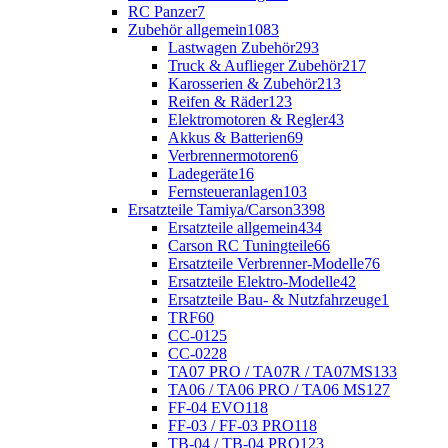
RC Panzer
7
Zubehör allgemein
1083
Lastwagen Zubehör
293
Truck & Auflieger Zubehör
217
Karosserien & Zubehör
213
Reifen & Räder
123
Elektromotoren & Regler
43
Akkus & Batterien
69
Verbrennermotoren
6
Ladegeräte
16
Fernsteueranlagen
103
Ersatzteile Tamiya/Carson
3398
Ersatzteile allgemein
434
Carson RC Tuningteile
66
Ersatzteile Verbrenner-Modelle
76
Ersatzteile Elektro-Modelle
42
Ersatzteile Bau- & Nutzfahrzeuge
1
TRF
60
CC-01
25
CC-02
28
TA07 PRO / TA07R / TA07MS
133
TA06 / TA06 PRO / TA06 MS
127
FF-04 EVO
118
FF-03 / FF-03 PRO
118
TB-04 / TB-04 PRO
123