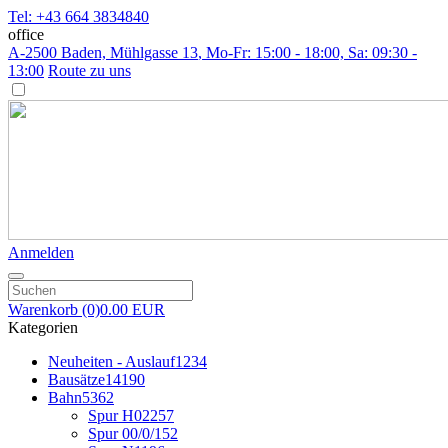
Tel: +43 664 3834840
office
A-2500 Baden, Mühlgasse 13
, Mo-Fr: 15:00 - 18:00, Sa: 09:30 -
13:00
Route zu uns
Anmelden
Warenkorb
(0)
0.00 EUR
Kategorien
Neuheiten - Auslauf
1234
Bausätze
14190
Bahn
5362
Spur H0
2257
Spur 00/0/1
52