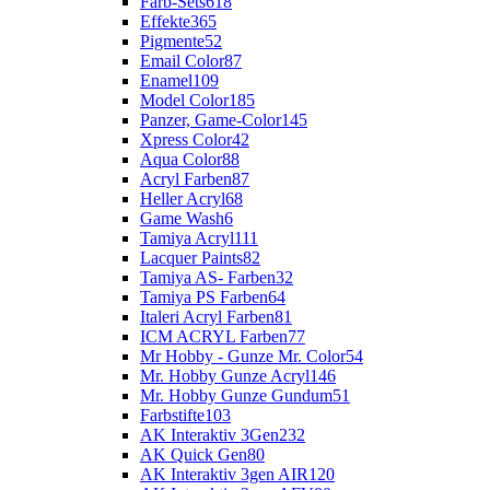
Farb-Sets
618
Effekte
365
Pigmente
52
Email Color
87
Enamel
109
Model Color
185
Panzer, Game-Color
145
Xpress Color
42
Aqua Color
88
Acryl Farben
87
Heller Acryl
68
Game Wash
6
Tamiya Acryl
111
Lacquer Paints
82
Tamiya AS- Farben
32
Tamiya PS Farben
64
Italeri Acryl Farben
81
ICM ACRYL Farben
77
Mr Hobby - Gunze Mr. Color
54
Mr. Hobby Gunze Acryl
146
Mr. Hobby Gunze Gundum
51
Farbstifte
103
AK Interaktiv 3Gen
232
AK Quick Gen
80
AK Interaktiv 3gen AIR
120