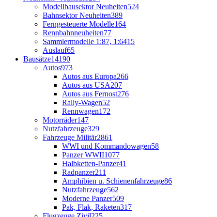
Modellbausektor Neuheiten
524
Bahnsektor Neuheiten
389
Ferngesteuerte Modelle
164
Rennbahnneuheiten
77
Sammlermodelle 1:87, 1:64
15
Auslauf
65
Bausätze
14190
Autos
973
Autos aus Europa
266
Autos aus USA
207
Autos aus Fernost
276
Rally-Wagen
52
Rennwagen
172
Motorräder
147
Nutzfahrzeuge
329
Fahrzeuge Militär
2861
WWI und Kommandowagen
58
Panzer WWII
1077
Halbketten-Panzer
41
Radpanzer
211
Amphibien u. Schienenfahrzeuge
86
Nutzfahrzeuge
562
Moderne Panzer
509
Pak, Flak, Raketen
317
Flugzeuge Zivil
225