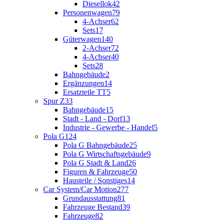
Diesellok
42
Personenwagen
79
4-Achser
62
Sets
17
Güterwagen
140
2-Achser
72
4-Achser
40
Sets
28
Bahngebäude
2
Ergänzungen
14
Ersatzteile TT
5
Spur Z
33
Bahngebäude
15
Stadt - Land - Dorf
13
Industrie - Gewerbe - Handel
5
Pola G
124
Pola G Bahngebäude
25
Pola G Wirtschaftsgebäude
9
Pola G Stadt & Land
26
Figuren & Fahrzeuge
50
Hausteile / Sonstiges
14
Car System/Car Motion
277
Grundausstattung
81
Fahrzeuge Bestand
39
Fahrzeuge
82