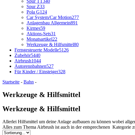
Spur TT
340
Spur Z
33
Pola G
124
Car System/Car Motion
277
Anlagenbau Allgemein
891
Kirmes
59
Aktions-Sets
31
Monatsartikel
22
Werkzeuge & Hilfsmittel
80
Ferngesteuerte Modelle
5126
Zubehör
5440
Airbrush
1044
Autorennbahnen
527
Für Kinder / Einsteiger
328
Startseite
-
Bahn
-
Werkzeuge & Hilfsmittel
Werkzeuge & Hilfsmittel
Allerlei Hilfsmittel um deine Anlage aufbauen zu können wobei all
Alles zum Thema Airbrush ist auch in der entsprechenen Kategorie z