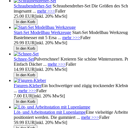
Schraubendreher-Set
Schraubendreher-Set Die Größen des Schr
insgesamt ...
mehr >>>
Faller
25.00 EUR
[inkl. 20% MwSt]
Start-Set Modellbau Werkzeuge
Start-Set Modellbau Werkzeuge 
Bastelmesser mit 5 Ersa ...
mehr >>>
Faller
29.99 EUR
[inkl. 20% MwSt]
Schnee-Set
Pulverschnee! Kreieren Sie schöne Winterszenen. P
Einfach Dächer ...
mehr >>>
Faller
14.99 EUR
[inkl. 20% MwSt]
Figuren-Kleber
Ein hochwertiger und zügig trocknender Klebstof
...
mehr >>>
Faller
7.00 EUR
[inkl. 20% MwSt]
Löt- und Arbeitsstation mit Lupenlampe
Eine vielseitige Arbeit
positioniert werden. Die gummiert ...
mehr >>>
Faller
59.99 EUR
[inkl. 20% MwSt]