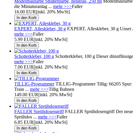
Modellbaufarbe Straßenfarbe, hellgrau, 250 ml
Modellbaufarbe 
die Miniaturanlag ...
mehr >>>
Faller
16.00 EUR
[inkl. 20% MwSt]
EXPERT, Alleskleber, 30 g
EXPERT, Alleskleber, 30 g Unser All
mehr >>>
Faller
5.99 EUR
[inkl. 20% MwSt]
Schotterkleber, 100 g
Schotterkleber, 100 g Dieser dünnflüssige
mehr >>>
Faller
7.00 EUR
[inkl. 20% MwSt]
TILLIG-Programmer
TILLIG-Programmer Tillig: 66205 Spur
Train ...
mehr >>>
Tillig Bahnen
149.00 EUR
[inkl. 20% MwSt]
FALLER Sprühdosengriff
FALLER Sprühdosengriff Der neue Sp
Sprühdos ...
mehr >>>
Faller
6.85 EUR
[inkl. 20% MwSt]