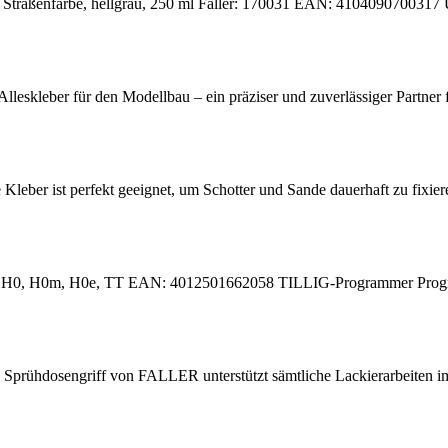
Straßenfarbe, hellgrau, 250 ml Faller: 170031 EAN: 4104090700317 Uns
eskleber für den Modellbau – ein präziser und zuverlässiger Partner fü
 Kleber ist perfekt geeignet, um Schotter und Sande dauerhaft zu fixier
: H0, H0m, H0e, TT EAN: 4012501662058 TILLIG-Programmer Progr
rühdosengriff von FALLER unterstützt sämtliche Lackierarbeiten im 