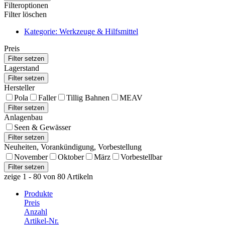
Filteroptionen
Filter löschen
Kategorie: Werkzeuge & Hilfsmittel
Preis
Lagerstand
Hersteller
Pola
Faller
Tillig Bahnen
MEAV
Anlagenbau
Seen & Gewässer
Neuheiten, Vorankündigung, Vorbestellung
November
Oktober
März
Vorbestellbar
zeige 1 - 80 von 80 Artikeln
Produkte
Preis
Anzahl
Artikel-Nr.