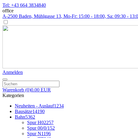
Tel: +43 664 3834840
office
A-2500 Baden, Mühlgasse 13
, Mo-Fr: 15:00 - 18:00, Sa: 09:30 - 13:
Anmelden
Warenkorb
(0)
0.00 EUR
Kategorien
Neuheiten - Auslauf
1234
Bausätze
14190
Bahn
5362
Spur H0
2257
Spur 00/0/1
52
Spur N
1196