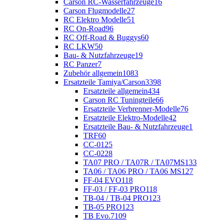
Carson RC-Wasserfahrzeuge
16
Carson Flugmodelle
27
RC Elektro Modelle
51
RC On-Road
96
RC Off-Road & Buggys
60
RC LKW
50
Bau- & Nutzfahrzeuge
19
RC Panzer
7
Zubehör allgemein
1083
Ersatzteile Tamiya/Carson
3398
Ersatzteile allgemein
434
Carson RC Tuningteile
66
Ersatzteile Verbrenner-Modelle
76
Ersatzteile Elektro-Modelle
42
Ersatzteile Bau- & Nutzfahrzeuge
1
TRF
60
CC-01
25
CC-02
28
TA07 PRO / TA07R / TA07MS
133
TA06 / TA06 PRO / TA06 MS
127
FF-04 EVO
118
FF-03 / FF-03 PRO
118
TB-04 / TB-04 PRO
123
TB-05 PRO
123
TB Evo.7
109