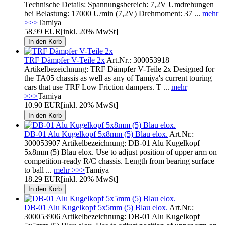
Technische Details: Spannungsbereich: 7,2V Umdrehungen
bei Belastung: 17000 U/min (7,2V) Drehmoment: 37 ...
mehr
>>>
Tamiya
58.99 EUR
[inkl. 20% MwSt]
TRF Dämpfer V-Teile 2x
Art.Nr.: 300053918
Artikelbezeichnung: TRF Dämpfer V-Teile 2x Designed for
the TA05 chassis as well as any of Tamiya's current touring
cars that use TRF Low Friction dampers. T ...
mehr
>>>
Tamiya
10.90 EUR
[inkl. 20% MwSt]
DB-01 Alu Kugelkopf 5x8mm (5) Blau elox.
Art.Nr.:
300053907 Artikelbezeichnung: DB-01 Alu Kugelkopf
5x8mm (5) Blau elox. Use to adjust position of upper arm on
competition-ready R/C chassis. Length from bearing surface
to ball ...
mehr >>>
Tamiya
18.29 EUR
[inkl. 20% MwSt]
DB-01 Alu Kugelkopf 5x5mm (5) Blau elox.
Art.Nr.:
300053906 Artikelbezeichnung: DB-01 Alu Kugelkopf