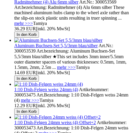
Radmitnehmer (4) Alu 6mm silber
Art.Nr.: 300053569
Art.bezeichnung: Radmitnehmer (4) Alu 6mm silber These
machined aluminum hubs clamp to the wheel axle rather than
the slip-on stock plastic units resulting in truer spinning ...
mehr >>>
Tamiya
36.29 EUR
[inkl. 20% MwSt]
Aluminum Buchsen-Set 5,5/3mm blau/silber
Art.Nr.:
300053539 Art.bezeichnung: Aluminum Buchsen-Set
5,5/3mm blau/silber ★This set includes 3mm inner/5.5mm
outer diameter spacers of various thicknesses: 0.5mm, 1mm,
1.5mm, 2mm, 2.5m ...
mehr >>>
Tamiya
14.69 EUR
[inkl. 20% MwSt]
1:10 Dish-Felgen weiss 24mm (4)
Artikelnummer:
300053475 Art.Bezeichnung: 1:10 Dish-Felgen weiss 24mm
(4)
mehr >>>
Tamiya
12.29 EUR
[inkl. 20% MwSt]
1:10 Dish-Felgen 24mm weiss (4) Offset+2
Artikelnummer:
300053473 Art.Bezeichnung: 1:10 Dish-Felgen 24mm weiss