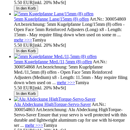
5.50 EUR
[inkl. 20% MwSt]
5mm Kugelpfanne Lang/15mm (8) offen
Art.Nr.: 300054869
Art.bezeichnung: 5mm Kugelpfanne Long/15mm (8) offen -
Open Face 5mm Reinforced Adjusters (Long) x8 - Length:
15mm - May require filing down when used on some m ...
mehr >>>
Tamiya
5.50 EUR
[inkl. 20% MwSt]
5mm Kugelpfanne Med./11,5mm (8) offen
Art.Nr.:
300054868 Art.bezeichnung: 5mm Kugelpfanne
Med./11,5mm (8) offen - Open Face 5mm Reinforced
Adjusters (Medium) x8 - Length: 11.5mm - May require filing
down when used on ...
mehr >>>
Tamiya
5.50 EUR
[inkl. 20% MwSt]
Alu Abdeckung HighTorque-Servo-Saver
Art.Nr.:
300054863 Art.bezeichnung: Alu Abdeckung HighTorque-
Servo-Saver Ensure that your servo is well protected with this
durable and lightweight aluminum cap for use with hi-torque
ser ...
mehr >>>
Tamiya