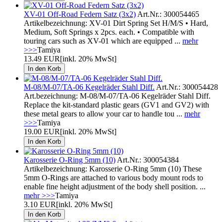
XV-01 Off-Road Federn Satz (3x2)
Art.Nr.: 300054465
Artikelbezeichnung: XV-01 Dirt Spring Set H/M/S • Hard,
Medium, Soft Springs x 2pcs. each. • Compatible with
touring cars such as XV-01 which are equipped ...
mehr
>>>
Tamiya
13.49 EUR
[inkl. 20% MwSt]
M-08/M-07/TA-06 Kegelräder Stahl Diff.
Art.Nr.: 300054428
Art.bezeichnung: M-08/M-07/TA-06 Kegelräder Stahl Diff.
Replace the kit-standard plastic gears (GV1 and GV2) with
these metal gears to allow your car to handle tou ...
mehr
>>>
Tamiya
19.00 EUR
[inkl. 20% MwSt]
Karosserie O-Ring 5mm (10)
Art.Nr.: 300054384
Artikelbezeichnung: Karosserie O-Ring 5mm (10) These
5mm O-Rings are attached to various body mount rods to
enable fine height adjustment of the body shell position. ...
mehr >>>
Tamiya
3.10 EUR
[inkl. 20% MwSt]