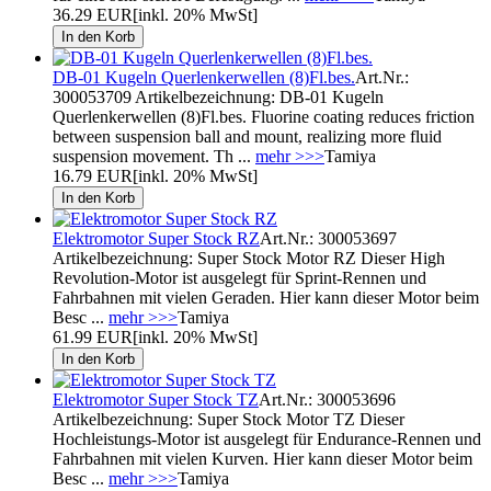
36.29 EUR
[inkl. 20% MwSt]
DB-01 Kugeln Querlenkerwellen (8)Fl.bes.
Art.Nr.:
300053709 Artikelbezeichnung: DB-01 Kugeln
Querlenkerwellen (8)Fl.bes. Fluorine coating reduces friction
between suspension ball and mount, realizing more fluid
suspension movement. Th ...
mehr >>>
Tamiya
16.79 EUR
[inkl. 20% MwSt]
Elektromotor Super Stock RZ
Art.Nr.: 300053697
Artikelbezeichnung: Super Stock Motor RZ Dieser High
Revolution-Motor ist ausgelegt für Sprint-Rennen und
Fahrbahnen mit vielen Geraden. Hier kann dieser Motor beim
Besc ...
mehr >>>
Tamiya
61.99 EUR
[inkl. 20% MwSt]
Elektromotor Super Stock TZ
Art.Nr.: 300053696
Artikelbezeichnung: Super Stock Motor TZ Dieser
Hochleistungs-Motor ist ausgelegt für Endurance-Rennen und
Fahrbahnen mit vielen Kurven. Hier kann dieser Motor beim
Besc ...
mehr >>>
Tamiya