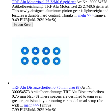
TRF Alu Motorritzel 25 Z/M0.6 gehärtet
Art.Nr.: 300054578
Artikelbezeichnung: TRF Alu Motorritzel 25 Z/M0.6 gehärtet
This newly-designed aluminum pinion gear is lightweight and
features a durable hard coating. Thanks ...
mehr >>>
Tamiya
9.49 EUR
[inkl. 20% MwSt]
TRF Alu Distanzscheiben 0,75 mm blau (8)
Art.Nr.:
300054573 Artikelbezeichnung: TRF Alu Distanzscheiben
0,75 mm blau (8) These spacers are designed to gain even
greater precision in your touring car model tread setup (the
widt ...
mehr >>>
Tamiya
7.99 EUR
[inkl. 20% MwSt]