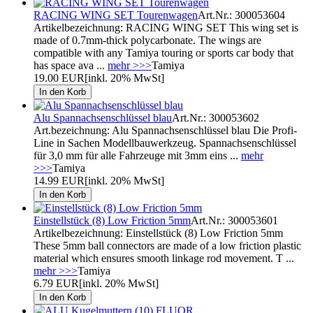
RACING WING SET Tourenwagen
Art.Nr.: 300053604
Artikelbezeichnung: RACING WING SET This wing set is
made of 0.7mm-thick polycarbonate. The wings are
compatible with any Tamiya touring or sports car body that
has space ava ...
mehr >>>
Tamiya
19.00 EUR
[inkl. 20% MwSt]
Alu Spannachsenschlüssel blau
Art.Nr.: 300053602
Art.bezeichnung: Alu Spannachsenschlüssel blau Die Profi-
Line in Sachen Modellbauwerkzeug. Spannachsenschlüssel
für 3,0 mm für alle Fahrzeuge mit 3mm eins ...
mehr
>>>
Tamiya
14.99 EUR
[inkl. 20% MwSt]
Einstellstück (8) Low Friction 5mm
Art.Nr.: 300053601
Artikelbezeichnung: Einstellstück (8) Low Friction 5mm
These 5mm ball connectors are made of a low friction plastic
material which ensures smooth linkage rod movement. T ...
mehr >>>
Tamiya
6.79 EUR
[inkl. 20% MwSt]