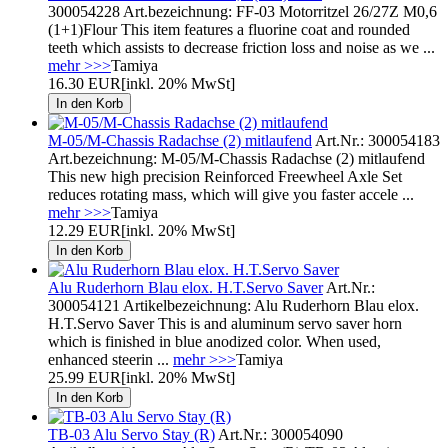
300054228 Art.bezeichnung: FF-03 Motorritzel 26/27Z M0,6
(1+1)Flour This item features a fluorine coat and rounded
teeth which assists to decrease friction loss and noise as we ...
mehr >>>
Tamiya
16.30 EUR
[inkl. 20% MwSt]
M-05/M-Chassis Radachse (2) mitlaufend
Art.Nr.: 300054183
Art.bezeichnung: M-05/M-Chassis Radachse (2) mitlaufend
This new high precision Reinforced Freewheel Axle Set
reduces rotating mass, which will give you faster accele ...
mehr >>>
Tamiya
12.29 EUR
[inkl. 20% MwSt]
Alu Ruderhorn Blau elox. H.T.Servo Saver
Art.Nr.:
300054121 Artikelbezeichnung: Alu Ruderhorn Blau elox.
H.T.Servo Saver This is and aluminum servo saver horn
which is finished in blue anodized color. When used,
enhanced steerin ...
mehr >>>
Tamiya
25.99 EUR
[inkl. 20% MwSt]
TB-03 Alu Servo Stay (R)
Art.Nr.: 300054090