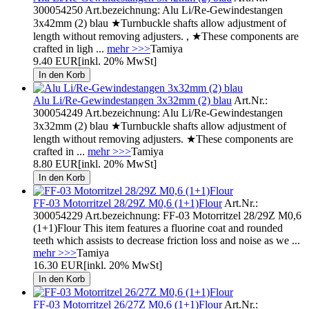
300054250 Art.bezeichnung: Alu Li/Re-Gewindestangen
3x42mm (2) blau ★Turnbuckle shafts allow adjustment of
length without removing adjusters. , ★These components are
crafted in ligh ...
mehr >>>
Tamiya
9.40 EUR
[inkl. 20% MwSt]
Alu Li/Re-Gewindestangen 3x32mm (2) blau
Art.Nr.:
300054249 Art.bezeichnung: Alu Li/Re-Gewindestangen
3x32mm (2) blau ★Turnbuckle shafts allow adjustment of
length without removing adjusters. ★These components are
crafted in ...
mehr >>>
Tamiya
8.80 EUR
[inkl. 20% MwSt]
FF-03 Motorritzel 28/29Z M0,6 (1+1)Flour
Art.Nr.:
300054229 Art.bezeichnung: FF-03 Motorritzel 28/29Z M0,6
(1+1)Flour This item features a fluorine coat and rounded
teeth which assists to decrease friction loss and noise as we ...
mehr >>>
Tamiya
16.30 EUR
[inkl. 20% MwSt]
FF-03 Motorritzel 26/27Z M0,6 (1+1)Flour
Art.Nr.: