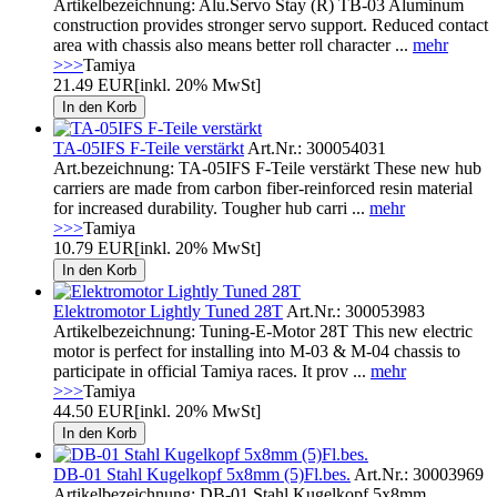
Artikelbezeichnung: Alu.Servo Stay (R) TB-03 Aluminum
construction provides stronger servo support. Reduced contact
area with chassis also means better roll character ...
mehr
>>>
Tamiya
21.49 EUR
[inkl. 20% MwSt]
TA-05IFS F-Teile verstärkt
Art.Nr.: 300054031
Art.bezeichnung: TA-05IFS F-Teile verstärkt These new hub
carriers are made from carbon fiber-reinforced resin material
for increased durability. Tougher hub carri ...
mehr
>>>
Tamiya
10.79 EUR
[inkl. 20% MwSt]
Elektromotor Lightly Tuned 28T
Art.Nr.: 300053983
Artikelbezeichnung: Tuning-E-Motor 28T This new electric
motor is perfect for installing into M-03 & M-04 chassis to
participate in official Tamiya races. It prov ...
mehr
>>>
Tamiya
44.50 EUR
[inkl. 20% MwSt]
DB-01 Stahl Kugelkopf 5x8mm (5)Fl.bes.
Art.Nr.: 30003969
Artikelbezeichnung: DB-01 Stahl Kugelkopf 5x8mm