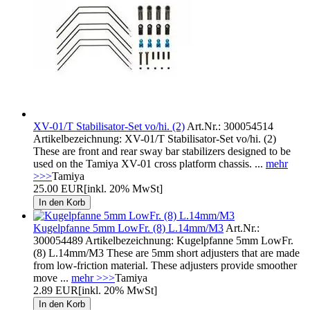
XV-01/T Stabilisator-Set vo/hi. (2)
Art.Nr.: 300054514
Artikelbezeichnung: XV-01/T Stabilisator-Set vo/hi. (2)
These are front and rear sway bar stabilizers designed to be
used on the Tamiya XV-01 cross platform chassis. ...
mehr
>>>
Tamiya
25.00 EUR
[inkl. 20% MwSt]
Kugelpfanne 5mm LowFr. (8) L.14mm/M3
Art.Nr.:
300054489 Artikelbezeichnung: Kugelpfanne 5mm LowFr.
(8) L.14mm/M3 These are 5mm short adjusters that are made
from low-friction material. These adjusters provide smoother
move ...
mehr >>>
Tamiya
2.89 EUR
[inkl. 20% MwSt]