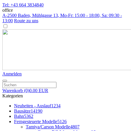
Tel: +43 664 3834840
office
A-2500 Baden, Mühlgasse 13
, Mo-Fr: 15:00 - 18:00, Sa: 09:30 -
13:00
Route zu uns
Anmelden
Warenkorb
(0)
0.00 EUR
Kategorien
Neuheiten - Auslauf
1234
Bausätze
14190
Bahn
5362
Ferngesteuerte Modelle
5126
Tamiya/Carson Modelle
4807