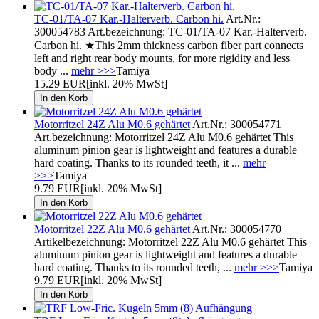
TC-01/TA-07 Kar.-Halterverb. Carbon hi.
Art.Nr.:
300054783 Art.bezeichnung: TC-01/TA-07 Kar.-Halterverb.
Carbon hi. ★This 2mm thickness carbon fiber part connects
left and right rear body mounts, for more rigidity and less
body ...
mehr >>>
Tamiya
15.29 EUR
[inkl. 20% MwSt]
Motorritzel 24Z Alu M0.6 gehärtet
Art.Nr.: 300054771
Art.bezeichnung: Motorritzel 24Z Alu M0.6 gehärtet This
aluminum pinion gear is lightweight and features a durable
hard coating. Thanks to its rounded teeth, it ...
mehr
>>>
Tamiya
9.79 EUR
[inkl. 20% MwSt]
Motorritzel 22Z Alu M0.6 gehärtet
Art.Nr.: 300054770
Artikelbezeichnung: Motorritzel 22Z Alu M0.6 gehärtet This
aluminum pinion gear is lightweight and features a durable
hard coating. Thanks to its rounded teeth, ...
mehr >>>
Tamiya
9.79 EUR
[inkl. 20% MwSt]