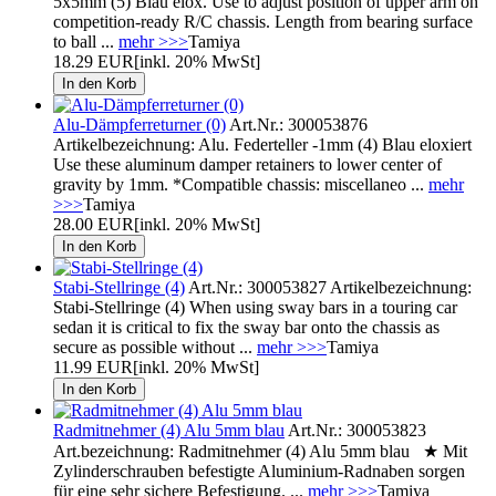
5x5mm (5) Blau elox. Use to adjust position of upper arm on
competition-ready R/C chassis. Length from bearing surface
to ball ...
mehr >>>
Tamiya
18.29 EUR
[inkl. 20% MwSt]
Alu-Dämpferreturner (0)
Art.Nr.: 300053876
Artikelbezeichnung: Alu. Federteller -1mm (4) Blau eloxiert
Use these aluminum damper retainers to lower center of
gravity by 1mm. *Compatible chassis: miscellaneo ...
mehr
>>>
Tamiya
28.00 EUR
[inkl. 20% MwSt]
Stabi-Stellringe (4)
Art.Nr.: 300053827 Artikelbezeichnung:
Stabi-Stellringe (4) When using sway bars in a touring car
sedan it is critical to fix the sway bar onto the chassis as
secure as possible without ...
mehr >>>
Tamiya
11.99 EUR
[inkl. 20% MwSt]
Radmitnehmer (4) Alu 5mm blau
Art.Nr.: 300053823
Art.bezeichnung: Radmitnehmer (4) Alu 5mm blau ★ Mit
Zylinderschrauben befestigte Aluminium-Radnaben sorgen
für eine sehr sichere Befestigung. ...
mehr >>>
Tamiya