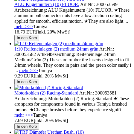
ALU Kugelmuttern (10) FLUOR.
Art.Nr.: 300053599
Art.bezeichnung: ALU Kugelmuttern (10) FLUOR. ★These
aluminum ball connector nuts have a low-friction coating
applied for smooth, efficient motion. ★They are also light ...
mehr >>>
Tamiya
16.79 EUR
[inkl. 20% MwSt]
1:10 Reifeneinlagen (2) medium 24mm grün
Art.Nr.:
300053582 Artikelbezeichnung: Reifeneinlage 24mm
Medium/Grün (2) These are rubber tire inserts designed to fit
24mm wheels. They come in pairs and the green color easily i
...
mehr >>>
Tamiya
9.29 EUR
[inkl. 20% MwSt]
Motorkohlen (2) Racing-Standard
Art.Nr.: 300053581
Art.bezeichnung: Motorkohlen (2) Racing-Standard ★These
are spares for components found in various Tamiya brushed
motors. ★Change brushes before they experience signifi ...
mehr >>>
Tamiya
7.69 EUR
[inkl. 20% MwSt]