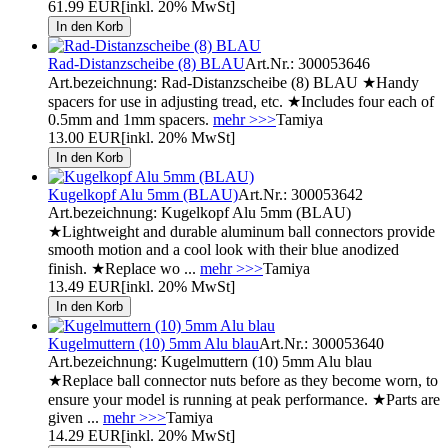
61.99 EUR
[inkl. 20% MwSt]
Rad-Distanzscheibe (8) BLAU
Art.Nr.: 300053646
Art.bezeichnung: Rad-Distanzscheibe (8) BLAU ★Handy
spacers for use in adjusting tread, etc. ★Includes four each of
0.5mm and 1mm spacers.
mehr >>>
Tamiya
13.00 EUR
[inkl. 20% MwSt]
Kugelkopf Alu 5mm (BLAU)
Art.Nr.: 300053642
Art.bezeichnung: Kugelkopf Alu 5mm (BLAU)
★Lightweight and durable aluminum ball connectors provide
smooth motion and a cool look with their blue anodized
finish. ★Replace wo ...
mehr >>>
Tamiya
13.49 EUR
[inkl. 20% MwSt]
Kugelmuttern (10) 5mm Alu blau
Art.Nr.: 300053640
Art.bezeichnung: Kugelmuttern (10) 5mm Alu blau
★Replace ball connector nuts before as they become worn, to
ensure your model is running at peak performance. ★Parts are
given ...
mehr >>>
Tamiya
14.29 EUR
[inkl. 20% MwSt]