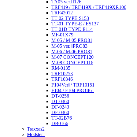
TA05 ver.II
126
TRF419 / TRF419X / TRF419XR
106
TRF420
12
TT-02 TYPE-S
153
TT-01 TYPE-E / ES
137
TT-01D TYPE-E
114
MF-01X
79
M-05 / M-05 PRO
81
M-05 ver.ⅡPRO
83
M-06 / M-06 PRO
81
M-07 CONCEPT
120
M-08 CONCEPT
116
RM-01
35
TRF102
53
TRF103
46
F104VerⅡ/ TRF101
51
F104 / F104 PROII
61
DT-02
56
DT-03
60
DF-02
43
DF-03
60
TT-02B
76
DB01
66
Traxxas
2
Modster
1