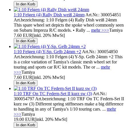
1:10 Felgen (4) Rally Dish weiß 24mm
Art.Nr.: 300054851
Art.bezeichnung: 1:10 Felgen (4) Rally Dish weiß 24mm
This spare wheel set depicts the spoke wheel commonly seen
on Subaru Impreza R/C models. • Rally ...
mehr >>>
Tamiya
7.60 EUR
[inkl. 20% MwSt]
1:10 Felgen (4) Y-Sp. Gelb 24mm +2
Art.Nr.: 300054850
Art.bezeichnung: 1:10 Felgen (4) Y-Sp. Gelb 24mm +2 This
is a color variation of Tamiya’s classic mesh wheel set for
touring and sports car R/C kit models. The or ...
mehr
>>>
Tamiya
7.60 EUR
[inkl. 20% MwSt]
1:10 TRF On TC Federn-Set II kurz sw (3)
Art.Nr.:
300054797 Art.bezeichnung: 1:10 TRF On TC Federn-Set II
kurz sw (3) Different spring stiffnesses make a big difference
to handling in any of Tamiya’s 1/10 touring cars. ...
mehr
>>>
Tamiya
19.00 EUR
[inkl. 20% MwSt]