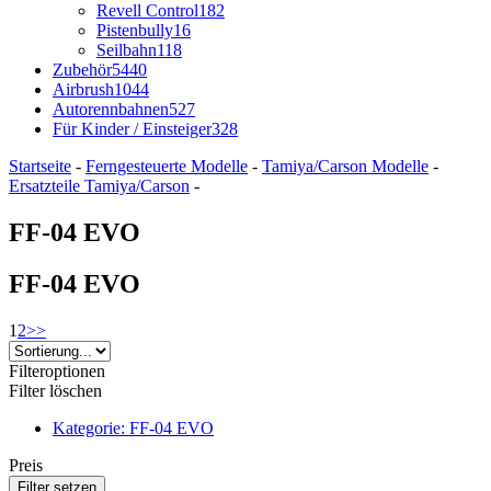
Revell Control
182
Pistenbully
16
Seilbahn
118
Zubehör
5440
Airbrush
1044
Autorennbahnen
527
Für Kinder / Einsteiger
328
Startseite
-
Ferngesteuerte Modelle
-
Tamiya/Carson Modelle
-
Ersatzteile Tamiya/Carson
-
FF-04 EVO
FF-04 EVO
1
2
>>
Filteroptionen
Filter löschen
Kategorie: FF-04 EVO
Preis