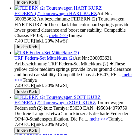
FEDERN (2) Tourenwagen HART KURZ
Art.Nr.:
300053632 Art.bezeichnung: FEDERN (2) Tourenwagen
HART KURZ ★These dark blue color hard springs provide
lower ground clearance and boost car stability. Compatible
Chassis FF-03, ...
mehr >>>
Tamiya
7.49 EUR
[inkl. 20% MwSt]
TRF Federn-Set Mittel/kurz (2)
Art.Nr.: 300053631
Art.bezeichnung: TRF Federn-Set Mittel/kurz (2) ★These
yellow color medium springs provide lower ground clearance
and boost car stability. Compatible Chassis FF-03, FF ...
mehr
>>>
Tamiya
7.49 EUR
[inkl. 20% MwSt]
FEDERN (2) Tourenwagen SOFT KURZ
Tourenwagen
Federn soft (2) kurz Tamiya: 53630 EAN: 4950344079759
Die freie Länge ist etwa 5 mm kürzer als die harte Feder der
OP440-Straßenspezifikation. Die Fa ...
mehr >>>
Tamiya
7.49 EUR
[inkl. 20% MwSt]