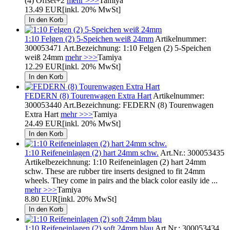
(4) Offset+2
mehr >>>
Tamiya
13.49 EUR
[inkl. 20% MwSt]
1:10 Felgen (2) 5-Speichen weiß 24mm
Artikelnummer:
300053471 Art.Bezeichnung: 1:10 Felgen (2) 5-Speichen
weiß 24mm
mehr >>>
Tamiya
12.29 EUR
[inkl. 20% MwSt]
FEDERN (8) Tourenwagen Extra Hart
Artikelnummer:
300053440 Art.Bezeichnung: FEDERN (8) Tourenwagen
Extra Hart
mehr >>>
Tamiya
24.49 EUR
[inkl. 20% MwSt]
1:10 Reifeneinlagen (2) hart 24mm schw.
Art.Nr.: 300053435
Artikelbezeichnung: 1:10 Reifeneinlagen (2) hart 24mm
schw. These are rubber tire inserts designed to fit 24mm
wheels. They come in pairs and the black color easily ide ...
mehr >>>
Tamiya
8.80 EUR
[inkl. 20% MwSt]
1:10 Reifeneinlagen (2) soft 24mm blau
Art.Nr.: 300053434