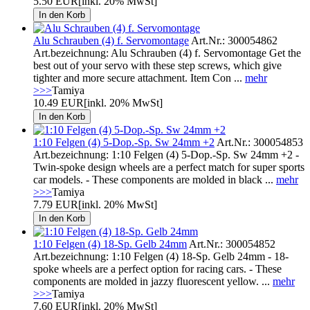
5.50 EUR
[inkl. 20% MwSt]
Alu Schrauben (4) f. Servomontage
Art.Nr.: 300054862
Art.bezeichnung: Alu Schrauben (4) f. Servomontage Get the
best out of your servo with these step screws, which give
tighter and more secure attachment. Item Con ...
mehr
>>>
Tamiya
10.49 EUR
[inkl. 20% MwSt]
1:10 Felgen (4) 5-Dop.-Sp. Sw 24mm +2
Art.Nr.: 300054853
Art.bezeichnung: 1:10 Felgen (4) 5-Dop.-Sp. Sw 24mm +2 -
Twin-spoke design wheels are a perfect match for super sports
car models. - These components are molded in black ...
mehr
>>>
Tamiya
7.79 EUR
[inkl. 20% MwSt]
1:10 Felgen (4) 18-Sp. Gelb 24mm
Art.Nr.: 300054852
Art.bezeichnung: 1:10 Felgen (4) 18-Sp. Gelb 24mm - 18-
spoke wheels are a perfect option for racing cars. - These
components are molded in jazzy fluorescent yellow. ...
mehr
>>>
Tamiya
7.60 EUR
[inkl. 20% MwSt]