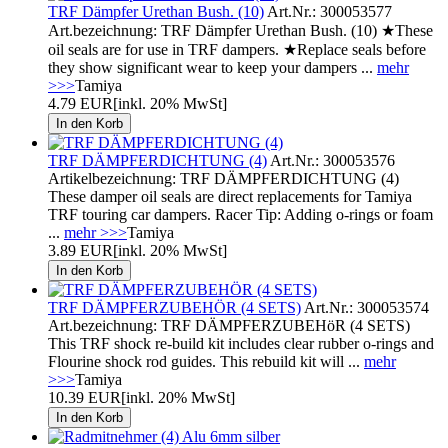
TRF Dämpfer Urethan Bush. (10)
Art.Nr.: 300053577
Art.bezeichnung: TRF Dämpfer Urethan Bush. (10) ★These
oil seals are for use in TRF dampers. ★Replace seals before
they show significant wear to keep your dampers ...
mehr
>>>
Tamiya
4.79 EUR
[inkl. 20% MwSt]
TRF DÄMPFERDICHTUNG (4)
Art.Nr.: 300053576
Artikelbezeichnung: TRF DÄMPFERDICHTUNG (4)
These damper oil seals are direct replacements for Tamiya
TRF touring car dampers. Racer Tip: Adding o-rings or foam
...
mehr >>>
Tamiya
3.89 EUR
[inkl. 20% MwSt]
TRF DÄMPFERZUBEHÖR (4 SETS)
Art.Nr.: 300053574
Art.bezeichnung: TRF DÄMPFERZUBEHöR (4 SETS)
This TRF shock re-build kit includes clear rubber o-rings and
Flourine shock rod guides. This rebuild kit will ...
mehr
>>>
Tamiya
10.39 EUR
[inkl. 20% MwSt]