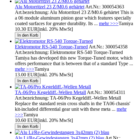
Alu Motorritzel 23 Z/M0.6 gehärtet
Art.Nr.: 300054363
Art.bezeichnung: Alu Motorritzel 23 Z/M0.6 gehärtet This is
a 06 module aluminum pinion gear which features specially
coated surfaces for greater durability. Its ...
mehr >>>
Tamiya
10.30 EUR
[inkl. 20% MwSt]
Elektromotor RS-540 Torque-Turned
Art.Nr.: 300054358
Art.bezeichnung: Elektromotor RS-540 Torque-Turned
Tamiya has developed this new Torque-Tuned motor, which
offers performance that is between that of a standard Type ...
mehr >>>
Tamiya
13.00 EUR
[inkl. 20% MwSt]
TA-06/Pro Kegeldiff.-Wellen Metall
Art.Nr.: 300054311
Art.bezeichnung: TA-06/Pro Kegeldiff.-Wellen Metall
Replace the standard resin cross shafts in the TA06 chassis'
kit-included differential gear unit with these meta ...
mehr
>>>
Tamiya
10.60 EUR
[inkl. 20% MwSt]
Alu Li/Re-Gewindestangen 3x42mm (2) blau
Art.Nr.: