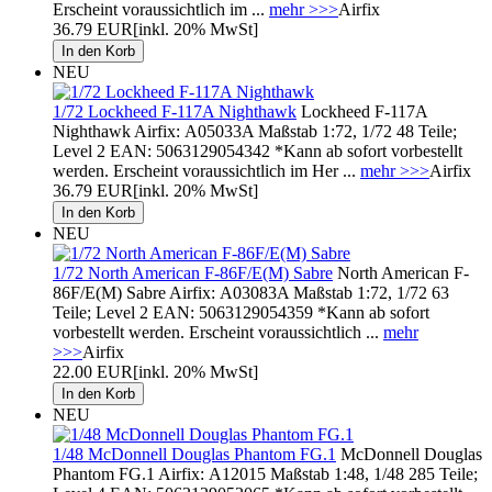
Erscheint voraussichtlich im ...
mehr >>>
Airfix
36.79 EUR
[inkl. 20% MwSt]
NEU
1/72 Lockheed F-117A Nighthawk
Lockheed F-117A
Nighthawk Airfix: A05033A Maßstab 1:72, 1/72 48 Teile;
Level 2 EAN: 5063129054342 *Kann ab sofort vorbestellt
werden. Erscheint voraussichtlich im Her ...
mehr >>>
Airfix
36.79 EUR
[inkl. 20% MwSt]
NEU
1/72 North American F-86F/E(M) Sabre
North American F-
86F/E(M) Sabre Airfix: A03083A Maßstab 1:72, 1/72 63
Teile; Level 2 EAN: 5063129054359 *Kann ab sofort
vorbestellt werden. Erscheint voraussichtlich ...
mehr
>>>
Airfix
22.00 EUR
[inkl. 20% MwSt]
NEU
1/48 McDonnell Douglas Phantom FG.1
McDonnell Douglas
Phantom FG.1 Airfix: A12015 Maßstab 1:48, 1/48 285 Teile;