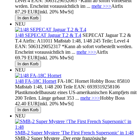
Level 4 EAN: 5063129052065 *Kann ab sofort vorbestellt
wrden. Erscheint voraussichtlich im ...
mehr >>>
Airfix
87.29 EUR
[inkl. 20% MwSt]
NEU
1/48 SEPECAT Jaguar T.2 & T.4
SEPECAT Jaguar T.2 &
T.4 Airfix: A11011 Maßstab 1:48, 1/48 245 Teile; Level 4
EAN: 5063129052317 *Kann ab sofort vorbestellt werden.
Erscheint voraussichtlich im ...
mehr >>>
Airfix
69.79 EUR
[inkl. 20% MwSt]
NEU
1/48 FA-18C Hornet
FA-18C Hornet Hobby Boss: 85810
Maßstab 1:48, 1/48 200 Teile EAN: 6939319258106
Plastikmodellbausatz eines US-amerikanischen Kampfjets mit
200 Teilen. Länge gebaut 353 ...
mehr >>>
Hobby Boss
42.40 EUR
[inkl. 20% MwSt]
NEU
SMB-2 Super Mystere 'The First French Supersonic' in 1:48
SMB-2 Super Mystere „Der erste französische