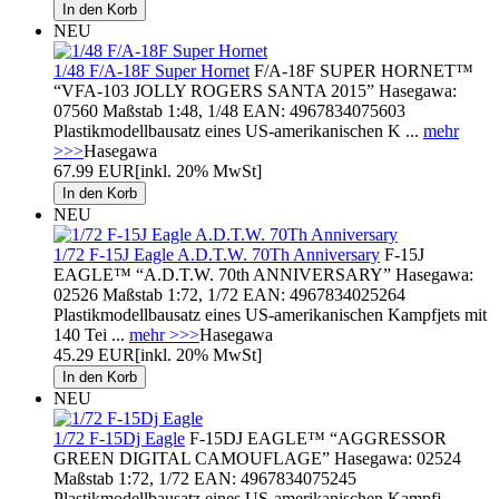
NEU
1/48 F/A-18F Super Hornet
F/A-18F SUPER HORNET™
“VFA-103 JOLLY ROGERS SANTA 2015” Hasegawa:
07560 Maßstab 1:48, 1/48 EAN: 4967834075603
Plastikmodellbausatz eines US-amerikanischen K ...
mehr
>>>
Hasegawa
67.99 EUR
[inkl. 20% MwSt]
NEU
1/72 F-15J Eagle A.D.T.W. 70Th Anniversary
F-15J
EAGLE™ “A.D.T.W. 70th ANNIVERSARY” Hasegawa:
02526 Maßstab 1:72, 1/72 EAN: 4967834025264
Plastikmodellbausatz eines US-amerikanischen Kampfjets mit
140 Tei ...
mehr >>>
Hasegawa
45.29 EUR
[inkl. 20% MwSt]
NEU
1/72 F-15Dj Eagle
F-15DJ EAGLE™ “AGGRESSOR
GREEN DIGITAL CAMOUFLAGE” Hasegawa: 02524
Maßstab 1:72, 1/72 EAN: 4967834075245
Plastikmodellbausatz eines US-amerikanischen Kampfj ...