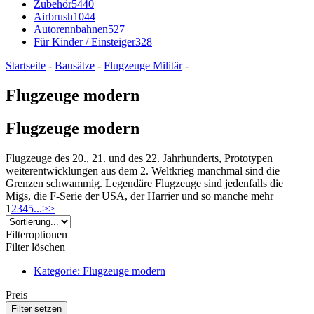
Zubehör
5440
Airbrush
1044
Autorennbahnen
527
Für Kinder / Einsteiger
328
Startseite
-
Bausätze
-
Flugzeuge Militär
-
Flugzeuge modern
Flugzeuge modern
Flugzeuge des 20., 21. und des 22. Jahrhunderts, Prototypen
weiterentwicklungen aus dem 2. Weltkrieg manchmal sind die
Grenzen schwammig. Legendäre Flugzeuge sind jedenfalls die
Migs, die F-Serie der USA, der Harrier und so manche mehr
1
2
3
4
5
...
>>
Filteroptionen
Filter löschen
Kategorie: Flugzeuge modern
Preis