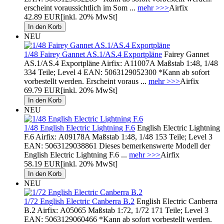
erscheint voraussichtlich im Som ...
mehr >>>
Airfix
42.89 EUR
[inkl. 20% MwSt]
NEU
1/48 Fairey Gannet AS.1/AS.4 Exportpläne
Fairey Gannet
AS.1/AS.4 Exportpläne Airfix: A11007A Maßstab 1:48, 1/48
334 Teile; Level 4 EAN: 5063129052300 *Kann ab sofort
vorbestellt werden. Erscheint voraus ...
mehr >>>
Airfix
69.79 EUR
[inkl. 20% MwSt]
NEU
1/48 English Electric Lightning F.6
English Electric Lightning
F.6 Airfix: A09178A Maßstab 1:48, 1/48 153 Teile; Level 3
EAN: 5063129038861 Dieses bemerkenswerte Modell der
English Electric Lightning F.6 ...
mehr >>>
Airfix
58.19 EUR
[inkl. 20% MwSt]
NEU
1/72 English Electric Canberra B.2
English Electric Canberra
B.2 Airfix: A05065 Maßstab 1:72, 1/72 171 Teile; Level 3
EAN: 5063129060466 *Kann ab sofort vorbestellt werden.