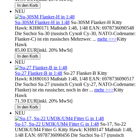
NEU
Su-30SM Flanker-H in 1:48
Su-30SM Flanker-H Kitty
Hawk: KH80171 Maßstab 1:48, 1/48 EAN: 6978736090548
Die Suchoi Su-30 (russisch Сухой Су-30, NATO-Codename:
Flanker-C) ist ein russisches Mehrzwec ...
mehr >>>
Kitty
Hawk
85.00 EUR
[inkl. 20% MwSt]
NEU
Su-27 Flanker-B in 1:48
Su-27 Flanker-B Kitty
Hawk: KH80163 Maßstab 1:48, 1/48 EAN: 6978736090517
Die Suchoi Su-27 (russisch Сухой Су-27, NATO-Codename:
Flanker) ist ein russischer, noch in der ...
mehr >>>
Kitty
Hawk
71.59 EUR
[inkl. 20% MwSt]
NEU
Su-17, Su-22 UM3K/UM4 Fitter G in 1:48
Su-17, Su-22
UM3K/UM4 Fitter G Kitty Hawk: KH80147 Maßstab 1:48,
1/48 EAN: 6978736090456 Die Suchoi Su-17 (russisch