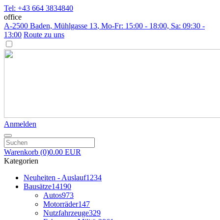
Tel: +43 664 3834840
office
A-2500 Baden, Mühlgasse 13
, Mo-Fr: 15:00 - 18:00, Sa: 09:30 -
13:00
Route zu uns
Anmelden
Warenkorb
(0)
0.00 EUR
Kategorien
Neuheiten - Auslauf
1234
Bausätze
14190
Autos
973
Motorräder
147
Nutzfahrzeuge
329