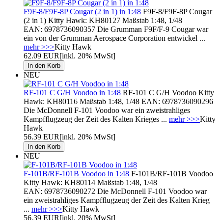
F9F-8/F9F-8P Cougar (2 in 1) in 1:48
F9F-8/F9F-8P Cougar
(2 in 1) Kitty Hawk: KH80127 Maßstab 1:48, 1/48
EAN: 6978736090357 Die Grumman F9F/F-9 Cougar war
ein von der Grumman Aerospace Corporation entwickel ...
mehr >>>
Kitty Hawk
62.09 EUR
[inkl. 20% MwSt]
NEU
RF-101 C G/H Voodoo in 1:48
RF-101 C G/H Voodoo Kitty
Hawk: KH80116 Maßstab 1:48, 1/48 EAN: 6978736090296
Die McDonnell F-101 Voodoo war ein zweistrahliges
Kampfflugzeug der Zeit des Kalten Krieges ...
mehr >>>
Kitty
Hawk
56.39 EUR
[inkl. 20% MwSt]
NEU
F-101B/RF-101B Voodoo in 1:48
F-101B/RF-101B Voodoo
Kitty Hawk: KH80114 Maßstab 1:48, 1/48
EAN: 6978736090272 Die McDonnell F-101 Voodoo war
ein zweistrahliges Kampfflugzeug der Zeit des Kalten Krieg
...
mehr >>>
Kitty Hawk
56.39 EUR
[inkl. 20% MwSt]