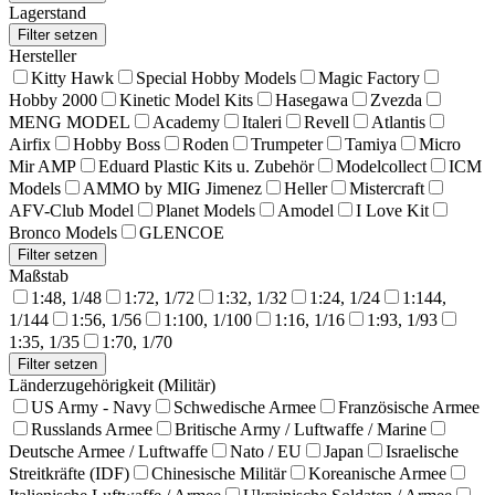
Lagerstand
Hersteller
Kitty Hawk
Special Hobby Models
Magic Factory
Hobby 2000
Kinetic Model Kits
Hasegawa
Zvezda
MENG MODEL
Academy
Italeri
Revell
Atlantis
Airfix
Hobby Boss
Roden
Trumpeter
Tamiya
Micro
Mir AMP
Eduard Plastic Kits u. Zubehör
Modelcollect
ICM
Models
AMMO by MIG Jimenez
Heller
Mistercraft
AFV-Club Model
Planet Models
Amodel
I Love Kit
Bronco Models
GLENCOE
Maßstab
1:48, 1/48
1:72, 1/72
1:32, 1/32
1:24, 1/24
1:144,
1/144
1:56, 1/56
1:100, 1/100
1:16, 1/16
1:93, 1/93
1:35, 1/35
1:70, 1/70
Länderzugehörigkeit (Militär)
US Army - Navy
Schwedische Armee
Französische Armee
Russlands Armee
Britische Army / Luftwaffe / Marine
Deutsche Armee / Luftwaffe
Nato / EU
Japan
Israelische
Streitkräfte (IDF)
Chinesische Militär
Koreanische Armee