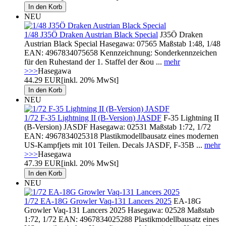
NEU
1/48 J35Ö Draken Austrian Black Special
J35Ö Draken
Austrian Black Special Hasegawa: 07565 Maßstab 1:48, 1/48
EAN: 4967834075658 Kennzeichnung: Sonderkennzeichen
für den Ruhestand der 1. Staffel der &ou ...
mehr
>>>
Hasegawa
44.29 EUR
[inkl. 20% MwSt]
NEU
1/72 F-35 Lightning II (B-Version) JASDF
F-35 Lightning II
(B-Version) JASDF Hasegawa: 02531 Maßstab 1:72, 1/72
EAN: 4967834025318 Plastikmodellbausatz eines modernen
US-Kampfjets mit 101 Teilen. Decals JASDF, F-35B ...
mehr
>>>
Hasegawa
47.39 EUR
[inkl. 20% MwSt]
NEU
1/72 EA-18G Growler Vaq-131 Lancers 2025
EA-18G
Growler Vaq-131 Lancers 2025 Hasegawa: 02528 Maßstab
1:72, 1/72 EAN: 4967834025288 Plastikmodellbausatz eines