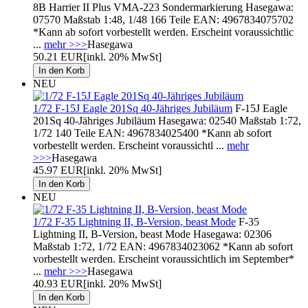
8B Harrier II Plus VMA-223 Sondermarkierung Hasegawa:
07570 Maßstab 1:48, 1/48 166 Teile EAN: 4967834075702
*Kann ab sofort vorbestellt werden. Erscheint voraussichtlic
...
mehr >>>
Hasegawa
50.21 EUR
[inkl. 20% MwSt]
NEU
1/72 F-15J Eagle 201Sq 40-Jähriges Jubiläum
F-15J Eagle
201Sq 40-Jähriges Jubiläum Hasegawa: 02540 Maßstab 1:72,
1/72 140 Teile EAN: 4967834025400 *Kann ab sofort
vorbestellt werden. Erscheint voraussichtl ...
mehr
>>>
Hasegawa
45.97 EUR
[inkl. 20% MwSt]
NEU
1/72 F-35 Lightning II, B-Version, beast Mode
F-35
Lightning II, B-Version, beast Mode Hasegawa: 02306
Maßstab 1:72, 1/72 EAN: 4967834023062 *Kann ab sofort
vorbestellt werden. Erscheint voraussichtlich im September*
...
mehr >>>
Hasegawa
40.93 EUR
[inkl. 20% MwSt]