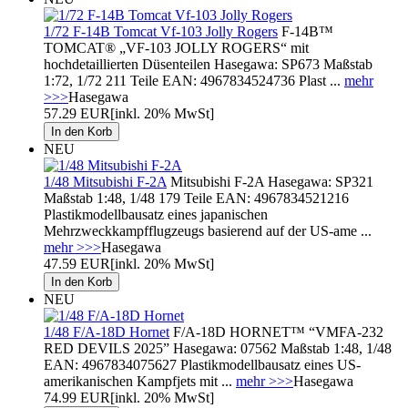
1/72 F-14B Tomcat Vf-103 Jolly Rogers
F-14B™
TOMCAT® „VF-103 JOLLY ROGERS“ mit
hochdetaillierten Düsenteilen Hasegawa: SP673 Maßstab
1:72, 1/72 211 Teile EAN: 4967834524736 Plast ...
mehr
>>>
Hasegawa
57.29 EUR
[inkl. 20% MwSt]
NEU
1/48 Mitsubishi F-2A
Mitsubishi F-2A Hasegawa: SP321
Maßstab 1:48, 1/48 179 Teile EAN: 4967834521216
Plastikmodellbausatz eines japanischen
Mehrzweckkampfflugzeugs basierend auf der US-ame ...
mehr >>>
Hasegawa
47.59 EUR
[inkl. 20% MwSt]
NEU
1/48 F/A-18D Hornet
F/A-18D HORNET™ “VMFA-232
RED DEVILS 2025” Hasegawa: 07562 Maßstab 1:48, 1/48
EAN: 4967834075627 Plastikmodellbausatz eines US-
amerikanischen Kampfjets mit ...
mehr >>>
Hasegawa
74.99 EUR
[inkl. 20% MwSt]