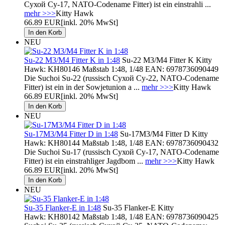
Сухой Су-17, NATO-Codename Fitter) ist ein einstrahli ...
mehr >>>
Kitty Hawk
66.89 EUR
[inkl. 20% MwSt]
NEU
Su-22 M3/M4 Fitter K in 1:48
Su-22 M3/M4 Fitter K Kitty
Hawk: KH80146 Maßstab 1:48, 1/48 EAN: 6978736090449
Die Suchoi Su-22 (russisch Сухой Су-22, NATO-Codename
Fitter) ist ein in der Sowjetunion a ...
mehr >>>
Kitty Hawk
66.89 EUR
[inkl. 20% MwSt]
NEU
Su-17M3/M4 Fitter D in 1:48
Su-17M3/M4 Fitter D Kitty
Hawk: KH80144 Maßstab 1:48, 1/48 EAN: 6978736090432
Die Suchoi Su-17 (russisch Сухой Су-17, NATO-Codename
Fitter) ist ein einstrahliger Jagdbom ...
mehr >>>
Kitty Hawk
66.89 EUR
[inkl. 20% MwSt]
NEU
Su-35 Flanker-E in 1:48
Su-35 Flanker-E Kitty
Hawk: KH80142 Maßstab 1:48, 1/48 EAN: 6978736090425