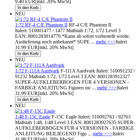
9.40 EUR
[inkl. 20% MwSt]
NEU
1:72 RF-4 C/E Phantom II
RF-4 C/E Phantom II
Italeri: 510001477 / 1477 Maßstab 1:72, 1/72 Level 3
EAN: 8001283014779 *Kann ab sofort vorbestellt werde.
Auslieferung noch unbekannt* SUPE ...
mehr >>>
Italeri
31.99 EUR
[inkl. 20% MwSt]
NEU
1:72 F-111A Aardvark
F-111A Aardvark Italeri: 510091232 /
91232 Maßstab 1:72, 1/72 Level 3 EAN: 8001283912327
SUPER-AUFKLEBERBOGEN FÜR 4 VERSIONEN -
FARBIGE ANLEITUNG Figuren nic ...
mehr >>>
Italeri
31.99 EUR
[inkl. 20% MwSt]
NEU
1:48 F-15C Eagle
F-15C Eagle Italeri: 510092763 / 92763
Maßstab 1:48, 1/48 Level 3 EAN: 8001283927635 SUPER-
AUFKLEBERBOGEN FÜR 4 VERSIONEN - FARBIGE
ANLEITUNG BEILIEGEND Figu ...
mehr >>>
Italeri
41.99 EUR
[inkl. 20% MwSt]