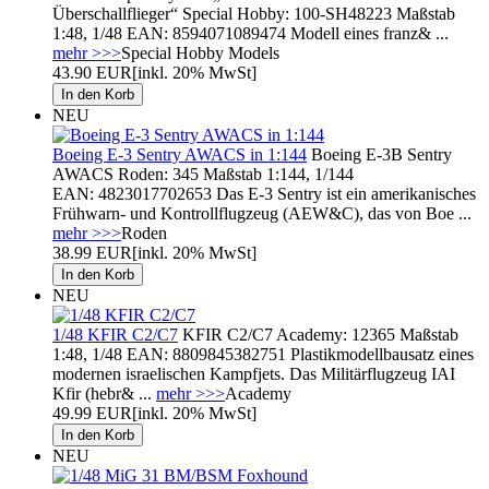
Überschallflieger“ Special Hobby: 100-SH48223 Maßstab
1:48, 1/48 EAN: 8594071089474 Modell eines franz& ...
mehr >>>
Special Hobby Models
43.90 EUR
[inkl. 20% MwSt]
NEU
Boeing E-3 Sentry AWACS in 1:144
Boeing E-3B Sentry
AWACS Roden: 345 Maßstab 1:144, 1/144
EAN: 4823017702653 Das E-3 Sentry ist ein amerikanisches
Frühwarn- und Kontrollflugzeug (AEW&C), das von Boe ...
mehr >>>
Roden
38.99 EUR
[inkl. 20% MwSt]
NEU
1/48 KFIR C2/C7
KFIR C2/C7 Academy: 12365 Maßstab
1:48, 1/48 EAN: 8809845382751 Plastikmodellbausatz eines
modernen israelischen Kampfjets. Das Militärflugzeug IAI
Kfir (hebr& ...
mehr >>>
Academy
49.99 EUR
[inkl. 20% MwSt]
NEU