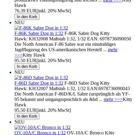
Hawk
76.39 EUR
[inkl. 20% MwSt]
NEU
F-86K Sabre Dog in 1:32
F-86K Sabre Dog Kitty
Hawk: KH32008 Maßstab 1:32, 1/32 EAN: 6978736090050
Die North American F-86 Sabre war ein einstrahliges
Jagdflugzeug des US-amerikanischen Herstell ...
mehr
>>>
Kitty Hawk
95.50 EUR
[inkl. 20% MwSt]
NEU
F-86D Sabre Dog in 1:32
F-86D Sabre Dog Kitty
Hawk: KH32007 Maßstab 1:32, 1/32 EAN:6978736090043
Die North American F-86D/K/L Sabre (ursprünglich als YF-
95 bekannt und umgangssprachlich als &bd ...
mehr >>>
Kitty
Hawk
95.50 EUR
[inkl. 20% MwSt]
NEU
OV-10A/C Bronco in 1:32
OV-10A/C Bronco Kitty