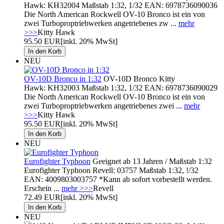
Hawk: KH32004 Maßstab 1:32, 1/32 EAN: 6978736090036
Die North American Rockwell OV-10 Bronco ist ein von
zwei Turboproptriebwerken angetriebenes zw ...
mehr
>>>
Kitty Hawk
95.50 EUR
[inkl. 20% MwSt]
NEU
OV-10D Bronco in 1:32
OV-10D Bronco Kitty
Hawk: KH32003 Maßstab 1:32, 1/32 EAN: 6978736090029
Die North American Rockwell OV-10 Bronco ist ein von
zwei Turboproptriebwerken angetriebenes zwei ...
mehr
>>>
Kitty Hawk
95.50 EUR
[inkl. 20% MwSt]
NEU
Eurofighter Typhoon
Geeignet ab 13 Jahren / Maßstab 1:32
Eurofighter Typhoon Revell: 03757 Maßstab 1:32, !/32
EAN: 4009803003757 *Kann ab sofort vorbestellt werden.
Erschein ...
mehr >>>
Revell
72.49 EUR
[inkl. 20% MwSt]
NEU