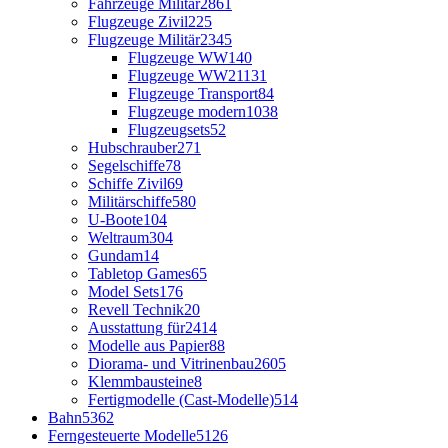
Fahrzeuge Militär
2861
Flugzeuge Zivil
225
Flugzeuge Militär
2345
Flugzeuge WW1
40
Flugzeuge WW2
1131
Flugzeuge Transport
84
Flugzeuge modern
1038
Flugzeugsets
52
Hubschrauber
271
Segelschiffe
78
Schiffe Zivil
69
Militärschiffe
580
U-Boote
104
Weltraum
304
Gundam
14
Tabletop Games
65
Model Sets
176
Revell Technik
20
Ausstattung für
2414
Modelle aus Papier
88
Diorama- und Vitrinenbau
2605
Klemmbausteine
8
Fertigmodelle (Cast-Modelle)
514
Bahn
5362
Ferngesteuerte Modelle
5126