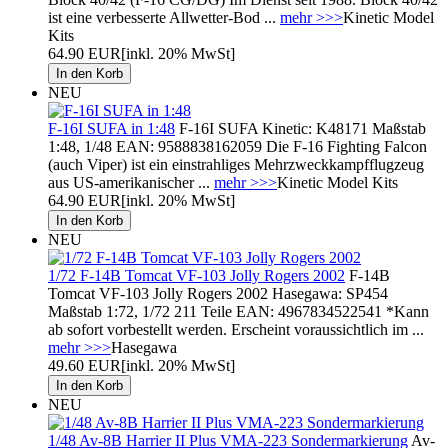
ist eine verbesserte Allwetter-Bod ...
mehr >>>
Kinetic Model
Kits
64.90 EUR
[inkl. 20% MwSt]
NEU
F-16I SUFA in 1:48
F-16I SUFA Kinetic: K48171 Maßstab
1:48, 1/48 EAN: 9588838162059 Die F-16 Fighting Falcon
(auch Viper) ist ein einstrahliges Mehrzweckkampfflugzeug
aus US-amerikanischer ...
mehr >>>
Kinetic Model Kits
64.90 EUR
[inkl. 20% MwSt]
NEU
1/72 F-14B Tomcat VF-103 Jolly Rogers 2002
F-14B
Tomcat VF-103 Jolly Rogers 2002 Hasegawa: SP454
Maßstab 1:72, 1/72 211 Teile EAN: 4967834522541 *Kann
ab sofort vorbestellt werden. Erscheint voraussichtlich im ...
mehr >>>
Hasegawa
49.60 EUR
[inkl. 20% MwSt]
NEU
1/48 Av-8B Harrier II Plus VMA-223 Sondermarkierung
Av-