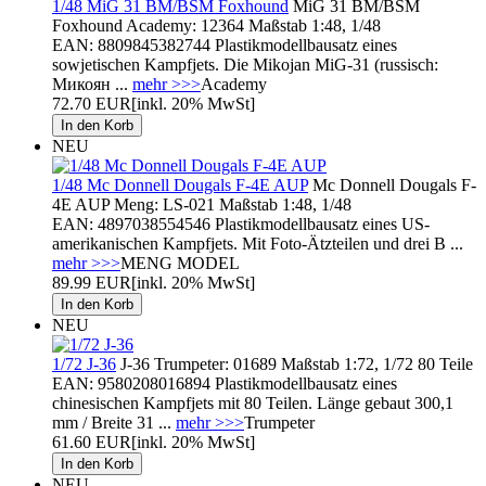
1/48 MiG 31 BM/BSM Foxhound
MiG 31 BM/BSM
Foxhound Academy: 12364 Maßstab 1:48, 1/48
EAN: 8809845382744 Plastikmodellbausatz eines
sowjetischen Kampfjets. Die Mikojan MiG-31 (russisch:
Микоян ...
mehr >>>
Academy
72.70 EUR
[inkl. 20% MwSt]
NEU
1/48 Mc Donnell Dougals F-4E AUP
Mc Donnell Dougals F-
4E AUP Meng: LS-021 Maßstab 1:48, 1/48
EAN: 4897038554546 Plastikmodellbausatz eines US-
amerikanischen Kampfjets. Mit Foto-Ätzteilen und drei B ...
mehr >>>
MENG MODEL
89.99 EUR
[inkl. 20% MwSt]
NEU
1/72 J-36
J-36 Trumpeter: 01689 Maßstab 1:72, 1/72 80 Teile
EAN: 9580208016894 Plastikmodellbausatz eines
chinesischen Kampfjets mit 80 Teilen. Länge gebaut 300,1
mm / Breite 31 ...
mehr >>>
Trumpeter
61.60 EUR
[inkl. 20% MwSt]
NEU