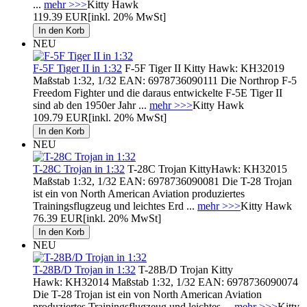
...
mehr >>>
Kitty Hawk
119.39 EUR
[inkl. 20% MwSt]
NEU
F-5F Tiger II in 1:32
F-5F Tiger II Kitty Hawk: KH32019
Maßstab 1:32, 1/32 EAN: 6978736090111 Die Northrop F-5
Freedom Fighter und die daraus entwickelte F-5E Tiger II
sind ab den 1950er Jahr ...
mehr >>>
Kitty Hawk
109.79 EUR
[inkl. 20% MwSt]
NEU
T-28C Trojan in 1:32
T-28C Trojan KittyHawk: KH32015
Maßstab 1:32, 1/32 EAN: 6978736090081 Die T-28 Trojan
ist ein von North American Aviation produziertes
Trainingsflugzeug und leichtes Erd ...
mehr >>>
Kitty Hawk
76.39 EUR
[inkl. 20% MwSt]
NEU
T-28B/D Trojan in 1:32
T-28B/D Trojan Kitty
Hawk: KH32014 Maßstab 1:32, 1/32 EAN: 6978736090074
Die T-28 Trojan ist ein von North American Aviation
produziertes Trainingsflugzeug und leichtes ...
mehr >>>
Kitty