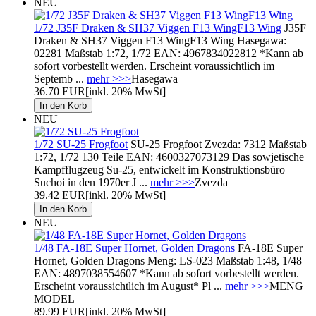
NEU
1/72 J35F Draken & SH37 Viggen F13 WingF13 Wing
J35F
Draken & SH37 Viggen F13 WingF13 Wing Hasegawa:
02281 Maßstab 1:72, 1/72 EAN: 4967834022812 *Kann ab
sofort vorbestellt werden. Erscheint voraussichtlich im
Septemb ...
mehr >>>
Hasegawa
36.70 EUR
[inkl. 20% MwSt]
NEU
1/72 SU-25 Frogfoot
SU-25 Frogfoot Zvezda: 7312 Maßstab
1:72, 1/72 130 Teile EAN: 4600327073129 Das sowjetische
Kampfflugzeug Su-25, entwickelt im Konstruktionsbüro
Suchoi in den 1970er J ...
mehr >>>
Zvezda
39.42 EUR
[inkl. 20% MwSt]
NEU
1/48 FA-18E Super Hornet, Golden Dragons
FA-18E Super
Hornet, Golden Dragons Meng: LS-023 Maßstab 1:48, 1/48
EAN: 4897038554607 *Kann ab sofort vorbestellt werden.
Erscheint voraussichtlich im August* Pl ...
mehr >>>
MENG
MODEL
89.99 EUR
[inkl. 20% MwSt]