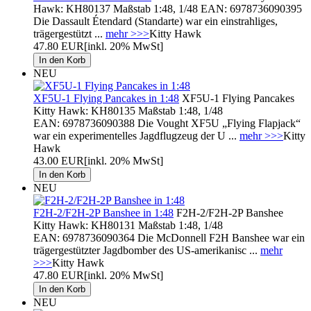
Hawk: KH80137 Maßstab 1:48, 1/48 EAN: 6978736090395
Die Dassault Étendard (Standarte) war ein einstrahliges,
trägergestützt ...
mehr >>>
Kitty Hawk
47.80 EUR
[inkl. 20% MwSt]
NEU
XF5U-1 Flying Pancakes in 1:48
XF5U-1 Flying Pancakes
Kitty Hawk: KH80135 Maßstab 1:48, 1/48
EAN: 6978736090388 Die Vought XF5U „Flying Flapjack“
war ein experimentelles Jagdflugzeug der U ...
mehr >>>
Kitty
Hawk
43.00 EUR
[inkl. 20% MwSt]
NEU
F2H-2/F2H-2P Banshee in 1:48
F2H-2/F2H-2P Banshee
Kitty Hawk: KH80131 Maßstab 1:48, 1/48
EAN: 6978736090364 Die McDonnell F2H Banshee war ein
trägergestützter Jagdbomber des US-amerikanisc ...
mehr
>>>
Kitty Hawk
47.80 EUR
[inkl. 20% MwSt]
NEU