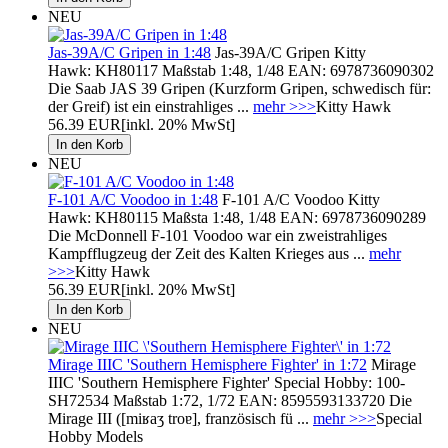
NEU
Jas-39A/C Gripen in 1:48
Jas-39A/C Gripen Kitty
Hawk: KH80117 Maßstab 1:48, 1/48 EAN: 6978736090302
Die Saab JAS 39 Gripen (Kurzform Gripen, schwedisch für:
der Greif) ist ein einstrahliges ...
mehr >>>
Kitty Hawk
56.39 EUR
[inkl. 20% MwSt]
NEU
F-101 A/C Voodoo in 1:48
F-101 A/C Voodoo Kitty
Hawk: KH80115 Maßsta 1:48, 1/48 EAN: 6978736090289
Die McDonnell F-101 Voodoo war ein zweistrahliges
Kampfflugzeug der Zeit des Kalten Krieges aus ...
mehr
>>>
Kitty Hawk
56.39 EUR
[inkl. 20% MwSt]
NEU
Mirage IIIC 'Southern Hemisphere Fighter' in 1:72
Mirage
IIIC 'Southern Hemisphere Fighter' Special Hobby: 100-
SH72534 Maßstab 1:72, 1/72 EAN: 8595593133720 Die
Mirage III ([miʁaʒ troɐ], französisch fü ...
mehr >>>
Special
Hobby Models