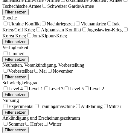
Italienische Luftwaffe / Armee
Ukrainische Soldaten / Armee
Tschechische Armee
Schweizer Garde/Armee
Epoche
Ukraine Konflikt
Nachkriegszeit
Vietnamkrieg
Irak
Krieg/Golf Krieg
Afghanistan Konflikt
Jugoslawien-Krieg
Korea Krieg
Jom-Kippur-Krieg
Verfügbarkeit
Limitiert
Neuheiten, Vorankündigung, Vorbestellung
Vorbestellbar
Mai
November
Schwierigkeitsgrad
Level 4
Level 1
Level 3
Level 5
Level 2
Nutzung
Experimental
Trainingsmaschine
Aufklärung
Militär
Ankündigung und Erscheinungszeitraum
Sommer
Herbst
Winter