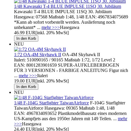
1/48 Kawasaki T-4 BLUE IMPULSE 11SQ 30. Jubiläum
Kawasaki T-4 BLUE IMPULSE 11SQ 30. Jubiläum
Hasegawa: 07568 Maßstab 1:48, 1/48 EAN: 4967834075689
*Kann ab sofort vorbestellt werden. Auslieferung noch
unbekannt* ...
mehr >>>
Hasegawa
46.99 EUR
[inkl. 20% MwSt]
NEU
1:72 OA-4M Skyhawk II
OA-4M Skyhawk II
Italeri: 510090165 / 90165 Maßstab 1:72, 1/72 Level 2
EAN: 8001283901659 SUPER-AUFKLEBERBOGEN
FÜR 3 VERSIONEN - FARBIGE ANLEITUNG Figur nich
...
mehr >>>
Italeri
19.00 EUR
[inkl. 20% MwSt]
NEU
1/48 F-104G Starfighter TaiwanAirforce
F-104G Starfighter
TaiwanAirforce Hasegawa: 09365 Maßstab 1:48, 1/48
EAN: 4967834093652 Plastikmodellbausatz eines modernen
US-Kampfjets aus den 1950er Jahren mit 149 Teilen. ...
mehr
>>>
Hasegawa
24.40 EUR
[inkl. 20% MwSt]