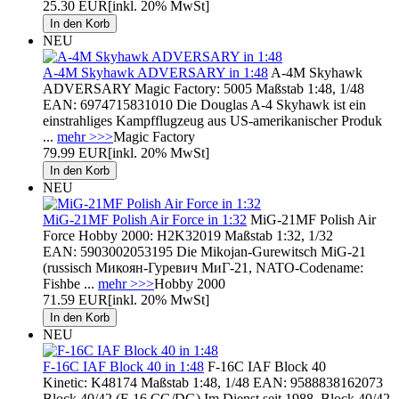
25.30 EUR
[inkl. 20% MwSt]
NEU
A-4M Skyhawk ADVERSARY in 1:48
A-4M Skyhawk
ADVERSARY Magic Factory: 5005 Maßstab 1:48, 1/48
EAN: 6974715831010 Die Douglas A-4 Skyhawk ist ein
einstrahliges Kampfflugzeug aus US-amerikanischer Produk
...
mehr >>>
Magic Factory
79.99 EUR
[inkl. 20% MwSt]
NEU
MiG-21MF Polish Air Force in 1:32
MiG-21MF Polish Air
Force Hobby 2000: H2K32019 Maßstab 1:32, 1/32
EAN: 5903002053195 Die Mikojan-Gurewitsch MiG-21
(russisch Микоян-Гуревич МиГ-21, NATO-Codename:
Fishbe ...
mehr >>>
Hobby 2000
71.59 EUR
[inkl. 20% MwSt]
NEU
F-16C IAF Block 40 in 1:48
F-16C IAF Block 40
Kinetic: K48174 Maßstab 1:48, 1/48 EAN: 9588838162073
Block 40/42 (F-16 CG/DG) Im Dienst seit 1988. Block 40/42