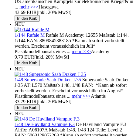
US-amerikanischen Kampfjets zur elektronischen Kriegsf&uu
...
mehr >>>
Hasegawa
43.69 EUR
[inkl. 20% MwSt]
NEU
1/144 Rafale M
Rafale M Academy: 12655 Maßstab 1:144,
1/144 EAN: 8809845383185 *Kann ab sofort vorbestellt
werden. Erscheint voraussichtlich im Juli*
Plastikmodellbausatz eines ...
mehr >>>
Academy
9.79 EUR
[inkl. 20% MwSt]
NEU
1/48 Supersonic Saab Draken J-35
Supersonic Saab Draken
J-35 AT: L570 Maßstab 1:48, 1/48 EAN: *Kann ab sofort
vorbestellt werden. Erscheint voraussichtlich im August*
Plastikmodellbausatz eines ...
mehr >>>
Atlantis
33.79 EUR
[inkl. 20% MwSt]
NEU
1/48 De Havilland Vampire F.3
De Havilland Vampire F.3
Airfix: A06107A Maßstab 1:48, 1/48 124 Teile; Level 2
EAN: 5063129052263 *Kann ab sofort vorbestellt werden.