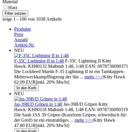
Material
Harz
zeige 1 - 100 von 1038 Artikeln
Produkte
Preis
Anzahl
Artikel-Nr.
NEU
F-35C Lightning II in 1:48
F-35C Lightning II Kitty
Hawk: KH80132 Maßstab 1:48, 1/48 EAN: 6978736090371
Die Lockheed Martin F-35 Lightning II ist ein Tarnkappen-
Mehrzweckkampfflugzeug der fün ...
mehr >>>
Kitty Hawk
62.09 EUR
[inkl. 20% MwSt]
NEU
Jas-39B/D Gripen in 1:48
Jas-39B/D Gripen Kitty
Hawk: KH80118 Maßstab 1:48, 1/48 EAN: 6978736090319
Die Saab JAS 39 Gripen (Kurzform Gripen, schwedisch für:
der Greif) ist ein einstrahliges ...
mehr >>>
Kitty Hawk
47.80 EUR
[inkl. 20% MwSt]