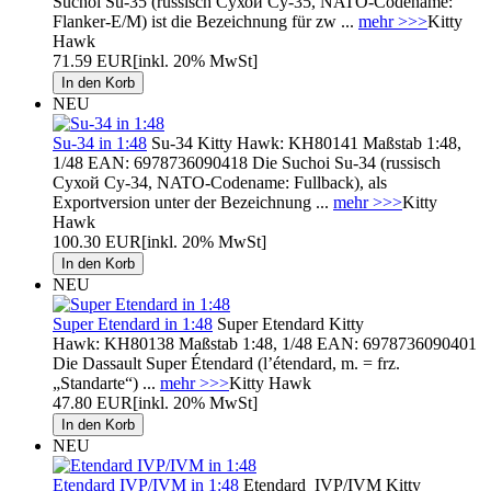
Suchoi Su-35 (russisch Сухой Су-35, NATO-Codename:
Flanker-E/M) ist die Bezeichnung für zw ...
mehr >>>
Kitty
Hawk
71.59 EUR
[inkl. 20% MwSt]
NEU
Su-34 in 1:48
Su-34 Kitty Hawk: KH80141 Maßstab 1:48,
1/48 EAN: 6978736090418 Die Suchoi Su-34 (russisch
Сухой Су-34, NATO-Codename: Fullback), als
Exportversion unter der Bezeichnung ...
mehr >>>
Kitty
Hawk
100.30 EUR
[inkl. 20% MwSt]
NEU
Super Etendard in 1:48
Super Etendard Kitty
Hawk: KH80138 Maßstab 1:48, 1/48 EAN: 6978736090401
Die Dassault Super Étendard (l’étendard, m. = frz.
„Standarte“) ...
mehr >>>
Kitty Hawk
47.80 EUR
[inkl. 20% MwSt]
NEU
Etendard IVP/IVM in 1:48
Etendard IVP/IVM Kitty