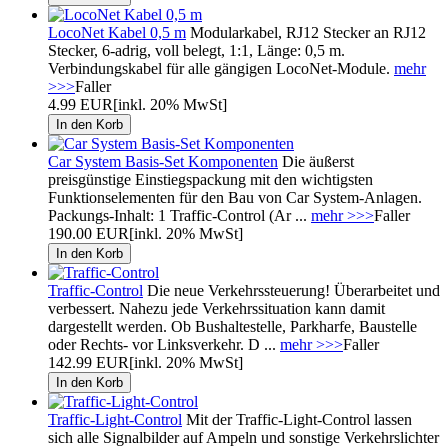
LocoNet Kabel 0,5 m
Modularkabel, RJ12 Stecker an RJ12
Stecker, 6-adrig, voll belegt, 1:1, Länge: 0,5 m.
Verbindungskabel für alle gängigen LocoNet-Module.
mehr
>>>
Faller
4.99 EUR
[inkl. 20% MwSt]
Car System Basis-Set Komponenten
Die äußerst
preisgünstige Einstiegspackung mit den wichtigsten
Funktionselementen für den Bau von Car System-Anlagen.
Packungs-Inhalt: 1 Traffic-Control (Ar ...
mehr >>>
Faller
190.00 EUR
[inkl. 20% MwSt]
Traffic-Control
Die neue Verkehrssteuerung! Überarbeitet und
verbessert. Nahezu jede Verkehrssituation kann damit
dargestellt werden. Ob Bushaltestelle, Parkharfe, Baustelle
oder Rechts- vor Linksverkehr. D ...
mehr >>>
Faller
142.99 EUR
[inkl. 20% MwSt]
Traffic-Light-Control
Mit der Traffic-Light-Control lassen
sich alle Signalbilder auf Ampeln und sonstige Verkehrslichter