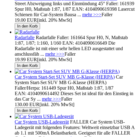
Street Abzweigung links und Einmündung 45° Faller: 161939
Spur H0, Maßstab 1:87, 1/87 EAN: 4104090619398 Lasercut
Schienen für Car-System Bausa ...
mehr >>>
Faller
19.00 EUR
[inkl. 20% MwSt]
Radarfalle
Radarfalle Faller: 161664 Spur H0, N, Maßstab
1:87, 1/87; 1:160, 1/160 EAN: 4104090616649 Die
Radarfalle ist mit einer sehr hellen LED ausgestattet und
anschlussfäh ...
mehr >>>
Faller
19.99 EUR
[inkl. 20% MwSt]
Car System Start-Set SUV MB G-Klasse (HERPA)
Car
System Start-Set SUV MB G-Klasse (HERPA)
Faller/Herpa: 161449 Spur H0, Maßstab 1:87, 1/87
EAN: 4104090614492 Dieses Set ist ideal für den Einstieg in
das Car Sy ...
mehr >>>
Faller
130.00 EUR
[inkl. 20% MwSt]
Car System USB-Ladegerät
FALLER Car System USB-
Ladegerät mit folgenden Features: Weltweit einsetzbar USB A
ab 1.1 mit 500mA Belastbarkeit. Geeignet für alle FALLER