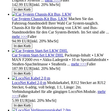
Logistics Systems ...
mehr >>>
Faller
142.99 EUR
[inkl. 20% MwSt]
Car System Chassis-Kit Bus, LKW
Machen Sie das
Fahrzeug-Standmodell Ihrer Wahl Car System-tauglich.
Chassis-Kit für die Motorisierung von LKW- und Bus-
Standmodellen für den Car System-Betrieb. Im Set sind alle ...
mehr >>>
Faller
94.99 EUR
[inkl. 20% MwSt]
Car System Start-Set LKW DHL
Packungs-Inhalt: • LKW
MAN F2000 evo • Akku-Ladegerät • 10 m Spezialfahrdraht •
Straßen-Spachtelmasse • Straßenfa ...
mehr >>>
Faller
187.99 EUR
[inkl. 20% MwSt]
LocoNet Kabel 2,0 m
Modularkabel, RJ12 Stecker an RJ12
Stecker, 6-adrig, voll belegt, 1:1, Länge: 2m.
Verbindungskabel für alle gängigen LocoNet-Module.
mehr
>>>
Faller
5.99 EUR
[inkl. 20% MwSt]