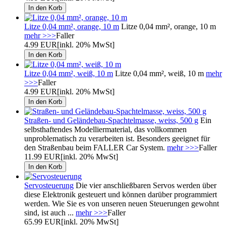
Litze 0,04 mm², orange, 10 m
Litze 0,04 mm², orange, 10 m
mehr >>>
Faller
4.99 EUR
[inkl. 20% MwSt]
Litze 0,04 mm², weiß, 10 m
Litze 0,04 mm², weiß, 10 m
mehr
>>>
Faller
4.99 EUR
[inkl. 20% MwSt]
Straßen- und Geländebau-Spachtelmasse, weiss, 500 g
Ein
selbsthaftendes Modelliermaterial, das vollkommen
unproblematisch zu verarbeiten ist. Besonders geeignet für
den Straßenbau beim FALLER Car System.
mehr >>>
Faller
11.99 EUR
[inkl. 20% MwSt]
Servosteuerung
Die vier anschließbaren Servos werden über
diese Elektronik gesteuert und können darüber programmiert
werden. Wie Sie es von unseren neuen Steuerungen gewohnt
sind, ist auch ...
mehr >>>
Faller
65.99 EUR
[inkl. 20% MwSt]