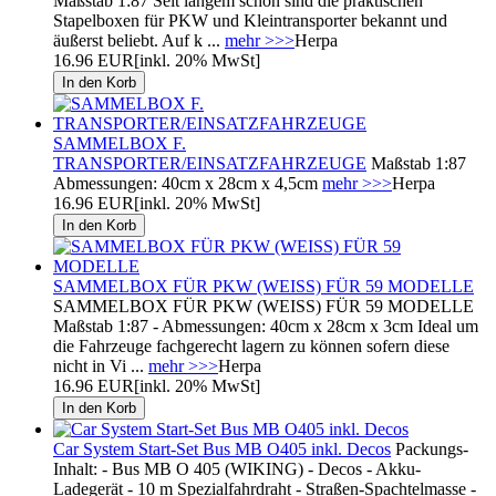
Maßstab 1:87 Seit langem schon sind die praktischen
Stapelboxen für PKW und Kleintransporter bekannt und
äußerst beliebt. Auf k ...
mehr >>>
Herpa
16.96 EUR
[inkl. 20% MwSt]
SAMMELBOX F.
TRANSPORTER/EINSATZFAHRZEUGE
Maßstab 1:87
Abmessungen: 40cm x 28cm x 4,5cm
mehr >>>
Herpa
16.96 EUR
[inkl. 20% MwSt]
SAMMELBOX FÜR PKW (WEISS) FÜR 59 MODELLE
SAMMELBOX FÜR PKW (WEISS) FÜR 59 MODELLE
Maßstab 1:87 - Abmessungen: 40cm x 28cm x 3cm Ideal um
die Fahrzeuge fachgerecht lagern zu können sofern diese
nicht in Vi ...
mehr >>>
Herpa
16.96 EUR
[inkl. 20% MwSt]
Car System Start-Set Bus MB O405 inkl. Decos
Packungs-
Inhalt: - Bus MB O 405 (WIKING) - Decos - Akku-
Ladegerät - 10 m Spezialfahrdraht - Straßen-Spachtelmasse -