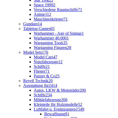
Star Trek
21
Space 1999
2
Verschiedene Raumschiffe
71
Anime
112
Maschinenkrieger
71
Gundam
14
Tabletop Games
65
Warhammer - Age of Sigmar
1
Warhammer 40.000
1
Wargaming Tools
35
Wargaming Figuren
28
Model Sets
176
Model Cars
47
Nutzfahrzeuge
12
Schiffe
21
Flieger
71
Panzer & Co
25
Revell Technik
20
Ausstattung für
2414
Autos, LKW & Motorräder
200
Schiffe
234
Militärfahrzeuge
266
Kleinteile für Holzmodelle
52
Luftfahrt u. Ergänzungen
1549
Bewaffnung
91