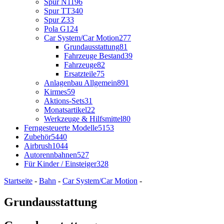
Spur N
1196
Spur TT
340
Spur Z
33
Pola G
124
Car System/Car Motion
277
Grundausstattung
81
Fahrzeuge Bestand
39
Fahrzeuge
82
Ersatzteile
75
Anlagenbau Allgemein
891
Kirmes
59
Aktions-Sets
31
Monatsartikel
22
Werkzeuge & Hilfsmittel
80
Ferngesteuerte Modelle
5153
Zubehör
5440
Airbrush
1044
Autorennbahnen
527
Für Kinder / Einsteiger
328
Startseite
-
Bahn
-
Car System/Car Motion
-
Grundausstattung