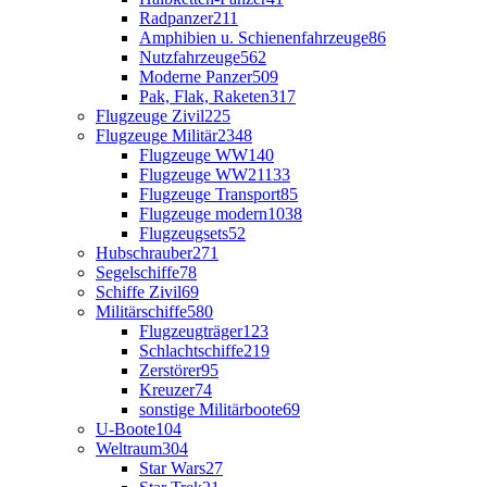
Radpanzer
211
Amphibien u. Schienenfahrzeuge
86
Nutzfahrzeuge
562
Moderne Panzer
509
Pak, Flak, Raketen
317
Flugzeuge Zivil
225
Flugzeuge Militär
2348
Flugzeuge WW1
40
Flugzeuge WW2
1133
Flugzeuge Transport
85
Flugzeuge modern
1038
Flugzeugsets
52
Hubschrauber
271
Segelschiffe
78
Schiffe Zivil
69
Militärschiffe
580
Flugzeugträger
123
Schlachtschiffe
219
Zerstörer
95
Kreuzer
74
sonstige Militärboote
69
U-Boote
104
Weltraum
304
Star Wars
27