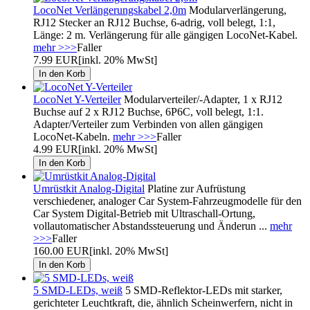
LocoNet Verlängerungskabel 2,0m
Modularverlängerung,
RJ12 Stecker an RJ12 Buchse, 6-adrig, voll belegt, 1:1,
Länge: 2 m. Verlängerung für alle gängigen LocoNet-Kabel.
mehr >>>
Faller
7.99 EUR
[inkl. 20% MwSt]
LocoNet Y-Verteiler
Modularverteiler/-Adapter, 1 x RJ12
Buchse auf 2 x RJ12 Buchse, 6P6C, voll belegt, 1:1.
Adapter/Verteiler zum Verbinden von allen gängigen
LocoNet-Kabeln.
mehr >>>
Faller
4.99 EUR
[inkl. 20% MwSt]
Umrüstkit Analog-Digital
Platine zur Aufrüstung
verschiedener, analoger Car System-Fahrzeugmodelle für den
Car System Digital-Betrieb mit Ultraschall-Ortung,
vollautomatischer Abstandssteuerung und Änderun ...
mehr
>>>
Faller
160.00 EUR
[inkl. 20% MwSt]
5 SMD-LEDs, weiß
5 SMD-Reflektor-LEDs mit starker,
gerichteter Leuchtkraft, die, ähnlich Scheinwerfern, nicht in