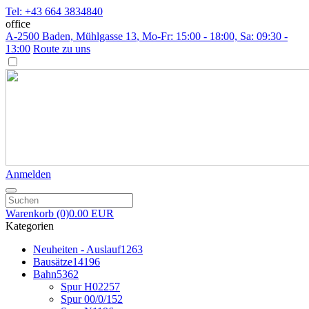
Tel: +43 664 3834840
office
A-2500 Baden, Mühlgasse 13
, Mo-Fr: 15:00 - 18:00, Sa: 09:30 -
13:00
Route zu uns
Anmelden
Warenkorb
(0)
0.00 EUR
Kategorien
Neuheiten - Auslauf
1263
Bausätze
14196
Bahn
5362
Spur H0
2257
Spur 00/0/1
52