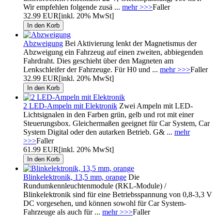
Wir empfehlen folgende zusä ...
mehr >>>
Faller
32.99 EUR
[inkl. 20% MwSt]
Abzweigung
Bei Aktivierung lenkt der Magnetismus der
Abzweigung ein Fahrzeug auf einen zweiten, abbiegenden
Fahrdraht. Dies geschieht über den Magneten am
Lenkschleifer der Fahrzeuge. Für H0 und ...
mehr >>>
Faller
32.99 EUR
[inkl. 20% MwSt]
2 LED-Ampeln mit Elektronik
Zwei Ampeln mit LED-
Lichtsignalen in den Farben grün, gelb und rot mit einer
Steuerungsbox. Gleichermaßen geeignet für Car System, Car
System Digital oder den autarken Betrieb. G& ...
mehr
>>>
Faller
61.99 EUR
[inkl. 20% MwSt]
Blinkelektronik, 13,5 mm, orange
Die
Rundumkennleuchtenmodule (RKL-Module) /
Blinkelektronik sind für eine Betriebsspannung von 0,8-3,3 V
DC vorgesehen, und können sowohl für Car System-
Fahrzeuge als auch für ...
mehr >>>
Faller