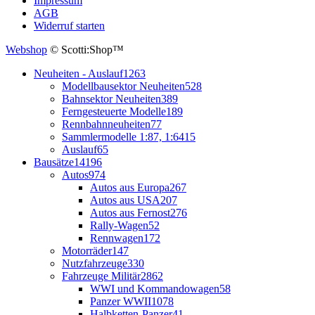
Impressum
AGB
Widerruf starten
Webshop
© Scotti:Shop™
Neuheiten - Auslauf
1263
Modellbausektor Neuheiten
528
Bahnsektor Neuheiten
389
Ferngesteuerte Modelle
189
Rennbahnneuheiten
77
Sammlermodelle 1:87, 1:64
15
Auslauf
65
Bausätze
14196
Autos
974
Autos aus Europa
267
Autos aus USA
207
Autos aus Fernost
276
Rally-Wagen
52
Rennwagen
172
Motorräder
147
Nutzfahrzeuge
330
Fahrzeuge Militär
2862
WWI und Kommandowagen
58
Panzer WWII
1078
Halbketten-Panzer
41