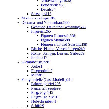
Verbesserungen
958
Fotoätzteile
463
Decals
37
Sonstiges
113
Modelle aus Papier
88
Diorama- und Vitrinenbau
2605
Gebäude, Deko und Gestaltung
585
Figuren
1265
Figuren Historisch
388
Figuren Militär
588
Figuren zivil und Sonstige
289
Bleche, Platten, Verschalungen
269
Rohre, Stangen, Leisten, Stäbe
269
Profile
217
Klemmbausteine
8
Autos
1
Flugmodelle
2
Militär
5
Fertigmodelle (Cast-Modelle)
514
Fahrzeuge zivil
205
Panzerfahrzeuge
99
Flugzeuge
145
Flugzeuge Zivil
15
Hubschrauber
41
Schiffe
9