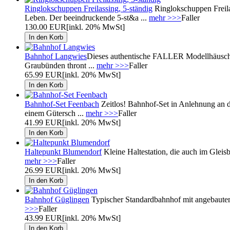
Ringlokschuppen Freilassing, 5-ständig
Ringlokschuppen Freila
Leben. Der beeindruckende 5-st&a ...
mehr >>>
Faller
130.00 EUR
[inkl. 20% MwSt]
Bahnhof Langwies
Dieses authentische FALLER Modellhäusche
Graubünden thront ...
mehr >>>
Faller
65.99 EUR
[inkl. 20% MwSt]
Bahnhof-Set Feenbach
Zeitlos! Bahnhof-Set in Anlehnung an 
einem Gütersch ...
mehr >>>
Faller
41.99 EUR
[inkl. 20% MwSt]
Haltepunkt Blumendorf
Kleine Haltestation, die auch im Gleis
mehr >>>
Faller
26.99 EUR
[inkl. 20% MwSt]
Bahnhof Güglingen
Typischer Standardbahnhof mit angebautem
>>>
Faller
43.99 EUR
[inkl. 20% MwSt]