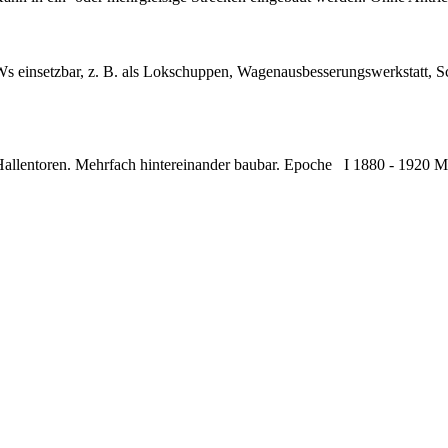
s einsetzbar, z. B. als Lokschuppen, Wagenausbesserungswerkstatt, Sc
allentoren. Mehrfach hintereinander baubar. Epoche I 1880 - 1920 M