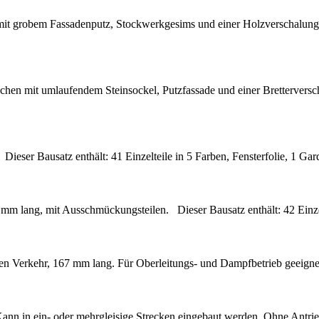
t grobem Fassadenputz, Stockwerkgesims und einer Holzverschalung
en mit umlaufendem Steinsockel, Putzfassade und einer Bretterverscha
eser Bausatz enthält: 41 Einzelteile in 5 Farben, Fensterfolie, 1 Ga
 mm lang, mit Ausschmückungsteilen. Dieser Bausatz enthält: 42 Einzel
gen Verkehr, 167 mm lang. Für Ober­leitungs- und Dampfbetrieb ­geeigne
 in ein- oder mehrgleisige Strecken eingebaut werden. Ohne Antrieb. 