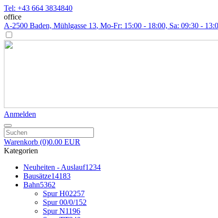
Tel: +43 664 3834840
office
A-2500 Baden, Mühlgasse 13
, Mo-Fr: 15:00 - 18:00, Sa: 09:30 - 13:
Anmelden
Warenkorb
(0)
0.00 EUR
Kategorien
Neuheiten - Auslauf
1234
Bausätze
14183
Bahn
5362
Spur H0
2257
Spur 00/0/1
52
Spur N
1196