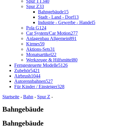
Spur TT
340
Spur Z
33
Bahngebäude
15
Stadt - Land - Dorf
13
Industrie - Gewerbe - Handel
5
Pola G
124
Car System/Car Motion
277
Anlagenbau Allgemein
891
Kirmes
59
Aktions-Sets
31
Monatsartikel
22
Werkzeuge & Hilfsmittel
80
Ferngesteuerte Modelle
5126
Zubehör
5421
Airbrush
1044
Autorennbahnen
527
Für Kinder / Einsteiger
328
Startseite
-
Bahn
-
Spur Z
-
Bahngebäude
Bahngebäude