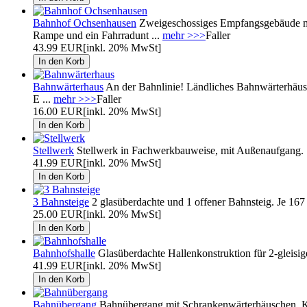
Bahnhof Ochsenhausen
Zweigeschossiges Empfangsgebäude mi
Rampe und ein Fahrradunt ...
mehr >>>
Faller
43.99 EUR
[inkl. 20% MwSt]
Bahnwärterhaus
An der Bahnlinie! Ländliches Bahnwärterhäusch
E ...
mehr >>>
Faller
16.00 EUR
[inkl. 20% MwSt]
Stellwerk
Stellwerk in Fachwerkbauweise, mit Außenaufgang. Di
41.99 EUR
[inkl. 20% MwSt]
3 Bahnsteige
2 glasüberdachte und 1 offener Bahnsteig. Je 167
25.00 EUR
[inkl. 20% MwSt]
Bahnhofshalle
Glasüberdachte Hallenkonstruk­tion für 2-glei­si
41.99 EUR
[inkl. 20% MwSt]
Bahnübergang
Bahnübergang mit Schrankenwärterhäuschen. Kann