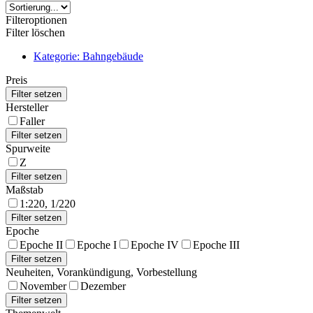
Filteroptionen
Filter löschen
Kategorie: Bahngebäude
Preis
Hersteller
Faller
Spurweite
Z
Maßstab
1:220, 1/220
Epoche
Epoche II
Epoche I
Epoche IV
Epoche III
Neuheiten, Vorankündigung, Vorbestellung
November
Dezember