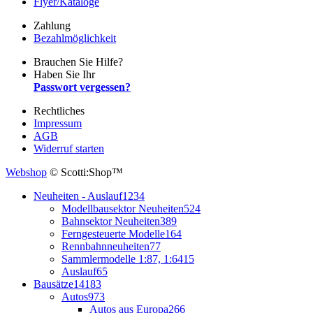
Flyer/Kataloge
Zahlung
Bezahlmöglichkeit
Brauchen Sie Hilfe?
Haben Sie Ihr
Passwort vergessen?
Rechtliches
Impressum
AGB
Widerruf starten
Webshop
© Scotti:Shop™
Neuheiten - Auslauf
1234
Modellbausektor Neuheiten
524
Bahnsektor Neuheiten
389
Ferngesteuerte Modelle
164
Rennbahnneuheiten
77
Sammlermodelle 1:87, 1:64
15
Auslauf
65
Bausätze
14183
Autos
973
Autos aus Europa
266