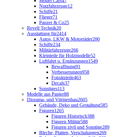
Model Cars
47
Nutzfahrzeuge
12
Schiffe
21
Flieger
71
Panzer & Co
25
Revell Technik
20
Ausstattung für
2414
Autos, LKW & Motorräder
200
Schiffe
234
Militärfahrzeuge
266
Kleinteile für Holzmodelle
52
Luftfahrt u. Ergänzungen
1549
Bewaffnung
91
Verbesserungen
958
Fotoätzteile
463
Decals
37
Sonstiges
113
Modelle aus Papier
88
Diorama- und Vitrinenbau
2605
Gebäude, Deko und Gestaltung
585
Figuren
1265
Figuren Historisch
388
Figuren Militär
588
Figuren zivil und Sonstige
289
Bleche, Platten, Verschalungen
269