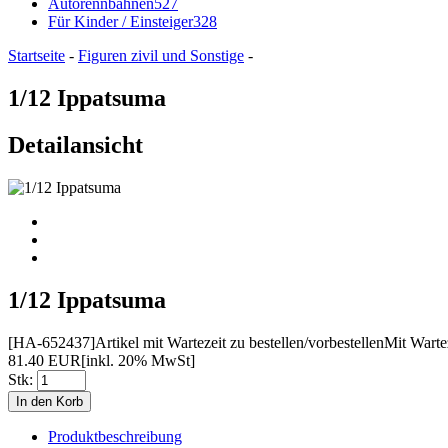
Autorennbahnen
527
Für Kinder / Einsteiger
328
Startseite
-
Figuren zivil und Sonstige
-
1/12 Ippatsuma
Detailansicht
1/12 Ippatsuma
[HA-652437]
Artikel mit Wartezeit zu bestellen/vorbestellen
Mit Wartez
81.40 EUR
[inkl. 20% MwSt]
Stk:
Produktbeschreibung