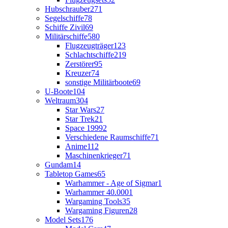
Hubschrauber
271
Segelschiffe
78
Schiffe Zivil
69
Militärschiffe
580
Flugzeugträger
123
Schlachtschiffe
219
Zerstörer
95
Kreuzer
74
sonstige Militärboote
69
U-Boote
104
Weltraum
304
Star Wars
27
Star Trek
21
Space 1999
2
Verschiedene Raumschiffe
71
Anime
112
Maschinenkrieger
71
Gundam
14
Tabletop Games
65
Warhammer - Age of Sigmar
1
Warhammer 40.000
1
Wargaming Tools
35
Wargaming Figuren
28
Model Sets
176