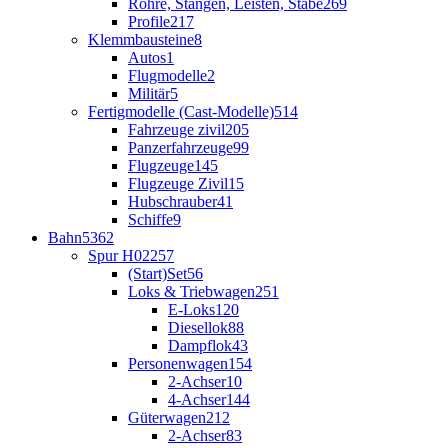
Rohre, Stangen, Leisten, Stäbe
269
Profile
217
Klemmbausteine
8
Autos
1
Flugmodelle
2
Militär
5
Fertigmodelle (Cast-Modelle)
514
Fahrzeuge zivil
205
Panzerfahrzeuge
99
Flugzeuge
145
Flugzeuge Zivil
15
Hubschrauber
41
Schiffe
9
Bahn
5362
Spur H0
2257
(Start)Set
56
Loks & Triebwagen
251
E-Loks
120
Diesellok
88
Dampflok
43
Personenwagen
154
2-Achser
10
4-Achser
144
Güterwagen
212
2-Achser
83