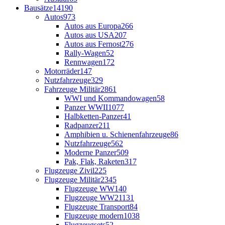
Bausätze
14190
Autos
973
Autos aus Europa
266
Autos aus USA
207
Autos aus Fernost
276
Rally-Wagen
52
Rennwagen
172
Motorräder
147
Nutzfahrzeuge
329
Fahrzeuge Militär
2861
WWI und Kommandowagen
58
Panzer WWII
1077
Halbketten-Panzer
41
Radpanzer
211
Amphibien u. Schienenfahrzeuge
86
Nutzfahrzeuge
562
Moderne Panzer
509
Pak, Flak, Raketen
317
Flugzeuge Zivil
225
Flugzeuge Militär
2345
Flugzeuge WW1
40
Flugzeuge WW2
1131
Flugzeuge Transport
84
Flugzeuge modern
1038
Flugzeugsets
52