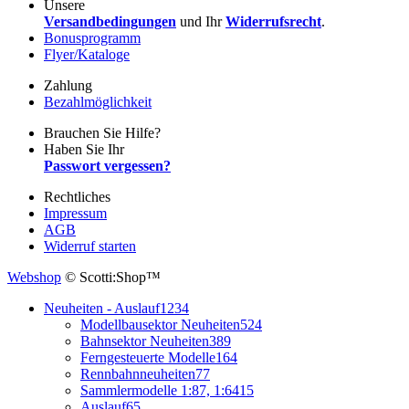
Unsere
Versandbedingungen
und Ihr
Widerrufsrecht
.
Bonusprogramm
Flyer/Kataloge
Zahlung
Bezahlmöglichkeit
Brauchen Sie Hilfe?
Haben Sie Ihr
Passwort vergessen?
Rechtliches
Impressum
AGB
Widerruf starten
Webshop
© Scotti:Shop™
Neuheiten - Auslauf
1234
Modellbausektor Neuheiten
524
Bahnsektor Neuheiten
389
Ferngesteuerte Modelle
164
Rennbahnneuheiten
77
Sammlermodelle 1:87, 1:64
15
Auslauf
65