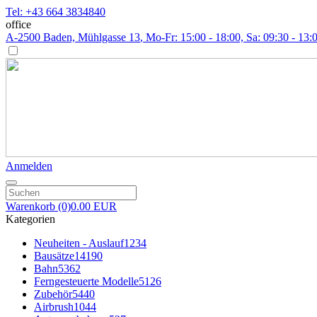
Tel: +43 664 3834840
office
A-2500 Baden, Mühlgasse 13
, Mo-Fr: 15:00 - 18:00, Sa: 09:30 - 13:
Anmelden
Warenkorb
(0)
0.00 EUR
Kategorien
Neuheiten - Auslauf
1234
Bausätze
14190
Bahn
5362
Ferngesteuerte Modelle
5126
Zubehör
5440
Airbrush
1044