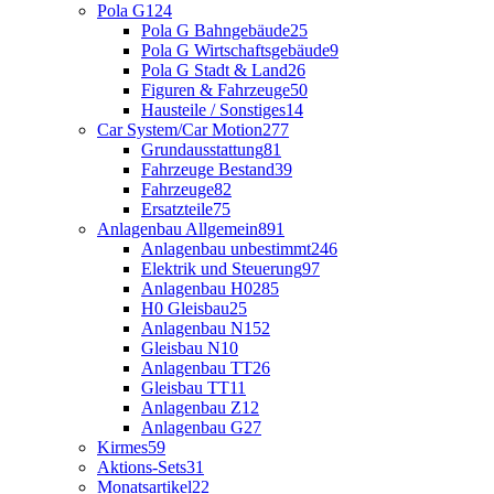
Pola G
124
Pola G Bahngebäude
25
Pola G Wirtschaftsgebäude
9
Pola G Stadt & Land
26
Figuren & Fahrzeuge
50
Hausteile / Sonstiges
14
Car System/Car Motion
277
Grundausstattung
81
Fahrzeuge Bestand
39
Fahrzeuge
82
Ersatzteile
75
Anlagenbau Allgemein
891
Anlagenbau unbestimmt
246
Elektrik und Steuerung
97
Anlagenbau H0
285
H0 Gleisbau
25
Anlagenbau N
152
Gleisbau N
10
Anlagenbau TT
26
Gleisbau TT
11
Anlagenbau Z
12
Anlagenbau G
27
Kirmes
59
Aktions-Sets
31
Monatsartikel
22