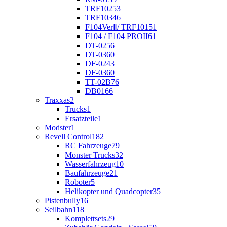
TRF102
53
TRF103
46
F104VerⅡ/ TRF101
51
F104 / F104 PROII
61
DT-02
56
DT-03
60
DF-02
43
DF-03
60
TT-02B
76
DB01
66
Traxxas
2
Trucks
1
Ersatzteile
1
Modster
1
Revell Control
182
RC Fahrzeuge
79
Monster Trucks
32
Wasserfahrzeug
10
Baufahrzeuge
21
Roboter
5
Helikopter und Quadcopter
35
Pistenbully
16
Seilbahn
118
Komplettsets
29