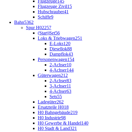
Flugzeuge
145
Flugzeuge Zivil
15
Hubschrauber
41
Schiffe
9
Bahn
5362
Spur H0
2257
(Start)Set
56
Loks & Triebwagen
251
E-Loks
120
Diesellok
88
Dampflok
43
Personenwagen
154
2-Achser
10
4-Achser
144
Güterwagen
212
2-Achser
83
3-Achser
11
4-Achser
63
Sets
55
Ladegüter
262
Ersatzteile H0
18
H0 Bahngebäude
219
H0 Industrie
98
H0 Gewerbe & Handel
140
H0 Stadt & Land
321