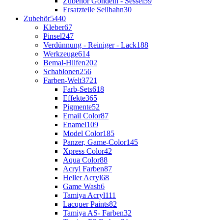
Zubehör Gondeln - Sessel
59
Ersatzteile Seilbahn
30
Zubehör
5440
Kleber
67
Pinsel
247
Verdünnung - Reiniger - Lack
188
Werkzeuge
614
Bemal-Hilfen
202
Schablonen
256
Farben-Welt
3721
Farb-Sets
618
Effekte
365
Pigmente
52
Email Color
87
Enamel
109
Model Color
185
Panzer, Game-Color
145
Xpress Color
42
Aqua Color
88
Acryl Farben
87
Heller Acryl
68
Game Wash
6
Tamiya Acryl
111
Lacquer Paints
82
Tamiya AS- Farben
32