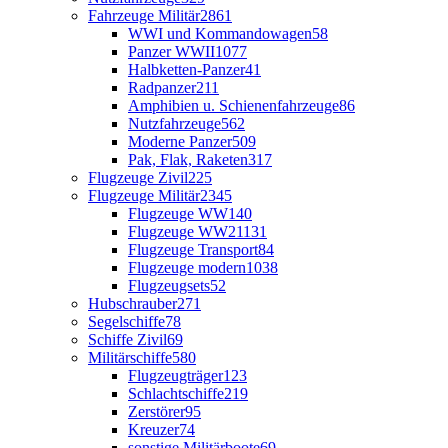
Fahrzeuge Militär
2861
WWI und Kommandowagen
58
Panzer WWII
1077
Halbketten-Panzer
41
Radpanzer
211
Amphibien u. Schienenfahrzeuge
86
Nutzfahrzeuge
562
Moderne Panzer
509
Pak, Flak, Raketen
317
Flugzeuge Zivil
225
Flugzeuge Militär
2345
Flugzeuge WW1
40
Flugzeuge WW2
1131
Flugzeuge Transport
84
Flugzeuge modern
1038
Flugzeugsets
52
Hubschrauber
271
Segelschiffe
78
Schiffe Zivil
69
Militärschiffe
580
Flugzeugträger
123
Schlachtschiffe
219
Zerstörer
95
Kreuzer
74
sonstige Militärboote
69