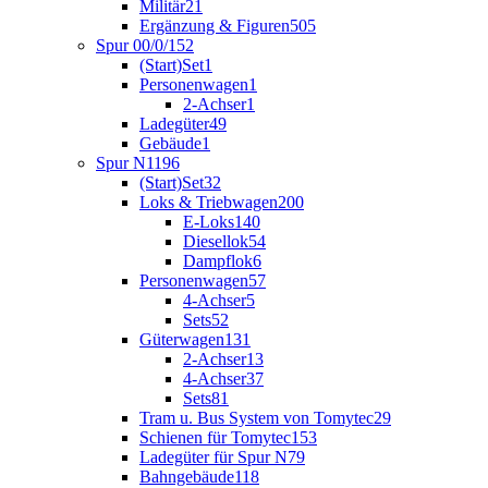
Militär
21
Ergänzung & Figuren
505
Spur 00/0/1
52
(Start)Set
1
Personenwagen
1
2-Achser
1
Ladegüter
49
Gebäude
1
Spur N
1196
(Start)Set
32
Loks & Triebwagen
200
E-Loks
140
Diesellok
54
Dampflok
6
Personenwagen
57
4-Achser
5
Sets
52
Güterwagen
131
2-Achser
13
4-Achser
37
Sets
81
Tram u. Bus System von Tomytec
29
Schienen für Tomytec
153
Ladegüter für Spur N
79
Bahngebäude
118