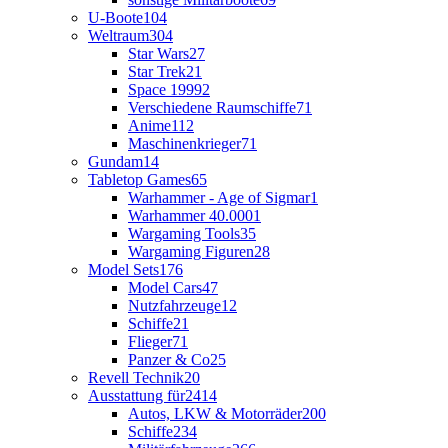
U-Boote
104
Weltraum
304
Star Wars
27
Star Trek
21
Space 1999
2
Verschiedene Raumschiffe
71
Anime
112
Maschinenkrieger
71
Gundam
14
Tabletop Games
65
Warhammer - Age of Sigmar
1
Warhammer 40.000
1
Wargaming Tools
35
Wargaming Figuren
28
Model Sets
176
Model Cars
47
Nutzfahrzeuge
12
Schiffe
21
Flieger
71
Panzer & Co
25
Revell Technik
20
Ausstattung für
2414
Autos, LKW & Motorräder
200
Schiffe
234