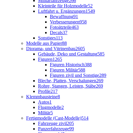
Militärfahrzeuge
266
Kleinteile für Holzmodelle
52
Luftfahrt u. Ergänzungen
1549
Bewaffnung
91
Verbesserungen
958
Fotoätzteile
463
Decals
37
Sonstiges
113
Modelle aus Papier
88
Diorama- und Vitrinenbau
2605
Gebäude, Deko und Gestaltung
585
Figuren
1265
Figuren Historisch
388
Figuren Militär
588
Figuren zivil und Sonstige
289
Bleche, Platten, Verschalungen
269
Rohre, Stangen, Leisten, Stäbe
269
Profile
217
Klemmbausteine
8
Autos
1
Flugmodelle
2
Militär
5
Fertigmodelle (Cast-Modelle)
514
Fahrzeuge zivil
205
Panzerfahrzeuge
99