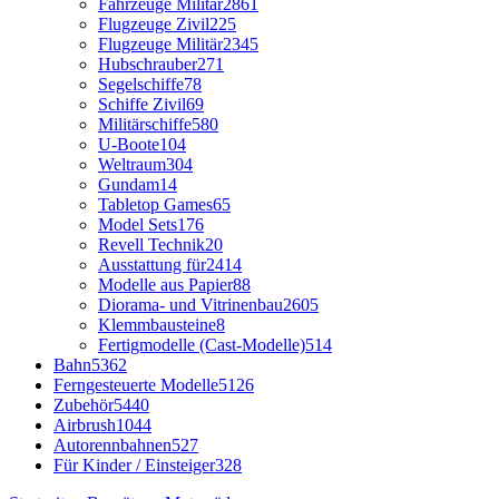
Fahrzeuge Militär
2861
Flugzeuge Zivil
225
Flugzeuge Militär
2345
Hubschrauber
271
Segelschiffe
78
Schiffe Zivil
69
Militärschiffe
580
U-Boote
104
Weltraum
304
Gundam
14
Tabletop Games
65
Model Sets
176
Revell Technik
20
Ausstattung für
2414
Modelle aus Papier
88
Diorama- und Vitrinenbau
2605
Klemmbausteine
8
Fertigmodelle (Cast-Modelle)
514
Bahn
5362
Ferngesteuerte Modelle
5126
Zubehör
5440
Airbrush
1044
Autorennbahnen
527
Für Kinder / Einsteiger
328