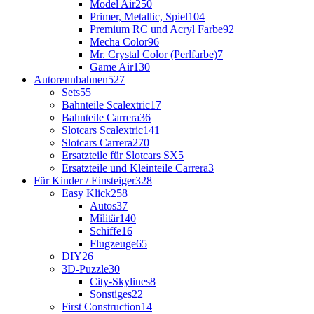
Model Air
250
Primer, Metallic, Spiel
104
Premium RC und Acryl Farbe
92
Mecha Color
96
Mr. Crystal Color (Perlfarbe)
7
Game Air
130
Autorennbahnen
527
Sets
55
Bahnteile Scalextric
17
Bahnteile Carrera
36
Slotcars Scalextric
141
Slotcars Carrera
270
Ersatzteile für Slotcars SX
5
Ersatzteile und Kleinteile Carrera
3
Für Kinder / Einsteiger
328
Easy Klick
258
Autos
37
Militär
140
Schiffe
16
Flugzeuge
65
DIY
26
3D-Puzzle
30
City-Skylines
8
Sonstiges
22
First Construction
14