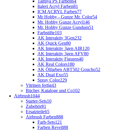
Tamiya PS Farben
64
Italeri Acryl Farben
81
ICM ACRYL Farben
77
Mr Hobby - Gunze Mr. Color
54
Mr. Hobby Gunze Acryl
146
Mr. Hobby Gunze Gundum
51
Farbstifte
103
AK Interaktiv 3Gen
232
AK Quick Gen
80
AK Interaktiv 3gen AIR
120
AK Interaktiv 3gen AFV
80
AK Interaktiv Figuren
40
AK Real Colors
180
AK Ölfarben ABT502 Goucho
52
AK Dual Exo
55
Spray Color
229
Vitrinen fertig
43
Bücher, Kataloge und Co
102
Airbrush
1044
Starter-Sets
10
Zubehör
81
Ersatzteile
65
Airbrush Farben
888
Farb-Sets
121
Farben Revell
88