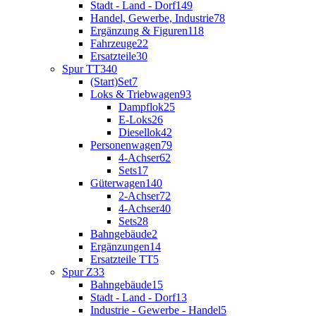
Stadt - Land - Dorf
149
Handel, Gewerbe, Industrie
78
Ergänzung & Figuren
118
Fahrzeuge
22
Ersatzteile
30
Spur TT
340
(Start)Set
7
Loks & Triebwagen
93
Dampflok
25
E-Loks
26
Diesellok
42
Personenwagen
79
4-Achser
62
Sets
17
Güterwagen
140
2-Achser
72
4-Achser
40
Sets
28
Bahngebäude
2
Ergänzungen
14
Ersatzteile TT
5
Spur Z
33
Bahngebäude
15
Stadt - Land - Dorf
13
Industrie - Gewerbe - Handel
5