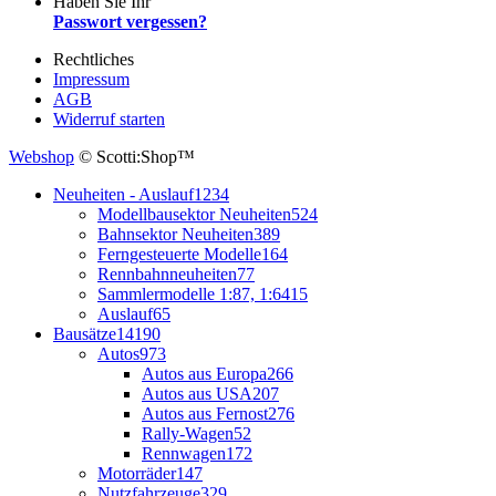
Haben Sie Ihr
Passwort vergessen?
Rechtliches
Impressum
AGB
Widerruf starten
Webshop
© Scotti:Shop™
Neuheiten - Auslauf
1234
Modellbausektor Neuheiten
524
Bahnsektor Neuheiten
389
Ferngesteuerte Modelle
164
Rennbahnneuheiten
77
Sammlermodelle 1:87, 1:64
15
Auslauf
65
Bausätze
14190
Autos
973
Autos aus Europa
266
Autos aus USA
207
Autos aus Fernost
276
Rally-Wagen
52
Rennwagen
172
Motorräder
147
Nutzfahrzeuge
329