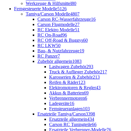
Werkzeuge & Hilfsmittel
80
Ferngesteuerte Modelle
5126
Tamiya/Carson Modelle
4807
Carson RC-Wasserfahrzeuge
16
Carson Flugmodelle
27
RC Elektro Modelle
51
RC On-Road
96
RC Off-Road & Buggys
60
RC LKW
50
Bau- & Nutzfahrzeuge
19
RC Panzer
7
Zubehör allgemein
1083
Lastwagen Zubehör
293
Truck & Auflieger Zubehör
217
Karosserien & Zubehör
213
Reifen & Räder
123
Elektromotoren & Regler
43
Akkus & Batterien
69
Verbrennermotoren
6
Ladegeräte
16
Fernsteueranlagen
103
Ersatzteile Tamiya/Carson
3398
Ersatzteile allgemein
434
Carson RC Tuningteile
66
Ersatzteile Verbrenner-Modelle
76