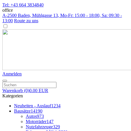
Tel: +43 664 3834840
office
A-2500 Baden, Mühlgasse 13
, Mo-Fr: 15:00 - 18:00, Sa: 09:30 -
13:00
Route zu uns
Anmelden
Warenkorb
(0)
0.00 EUR
Kategorien
Neuheiten - Auslauf
1234
Bausätze
14190
Autos
973
Motorräder
147
Nutzfahrzeuge
329