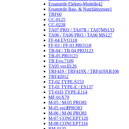
Ersatzteile Elektro-Modelle
42
Ersatzteile Bau- & Nutzfahrzeuge
1
TRF
60
CC-01
25
CC-02
28
TA07 PRO / TA07R / TA07MS
133
TA06 / TA06 PRO / TA06 MS
127
FF-04 EVO
118
FF-03 / FF-03 PRO
118
TB-04 / TB-04 PRO
123
TB-05 PRO
123
TB Evo.7
109
TA05 ver.II
126
TRF419 / TRF419X / TRF419XR
106
TRF420
12
TT-02 TYPE-S
153
TT-01 TYPE-E / ES
137
TT-01D TYPE-E
114
MF-01X
79
M-05 / M-05 PRO
81
M-05 ver.ⅡPRO
83
M-06 / M-06 PRO
81
M-07 CONCEPT
120
M-08 CONCEPT
116
RM-01
35