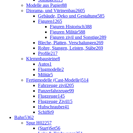
Modelle aus Papier
88
Diorama- und Vitrinenbau
2605
Gebäude, Deko und Gestaltung
585
Figuren
1265
Figuren Historisch
388
Figuren Militär
588
Figuren zivil und Sonstige
289
Bleche, Platten, Verschalungen
269
Rohre, Stangen, Leisten, Stäbe
269
Profile
217
Klemmbausteine
8
Autos
1
Flugmodelle
2
Militär
5
Fertigmodelle (Cast-Modelle)
514
Fahrzeuge zivil
205
Panzerfahrzeuge
99
Flugzeuge
145
Flugzeuge Zivil
15
Hubschrauber
41
Schiffe
9
Bahn
5362
Spur H0
2257
(Start)Set
56