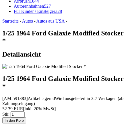
Airbrush
1044
Autorennbahnen
527
Für Kinder / Einsteiger
328
Startseite
-
Autos
-
Autos aus USA
-
1/25 1964 Ford Galaxie Modified Stocker
*
Detailansicht
1/25 1964 Ford Galaxie Modified Stocker
*
[AM-591383]
Artikel lagernd
Wird ausgeliefert in 3-7 Werkagen (ab
Zahlungseingang)
52.39 EUR
[inkl. 20% MwSt]
Stk: