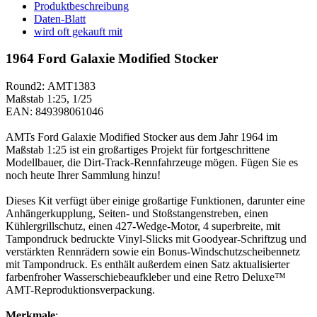
Produktbeschreibung
Daten-Blatt
wird oft gekauft mit
1964 Ford Galaxie Modified Stocker
Round2: AMT1383
Maßstab 1:25, 1/25
EAN: 849398061046
AMTs Ford Galaxie Modified Stocker aus dem Jahr 1964 im
Maßstab 1:25 ist ein großartiges Projekt für fortgeschrittene
Modellbauer, die Dirt-Track-Rennfahrzeuge mögen. Fügen Sie es
noch heute Ihrer Sammlung hinzu!
Dieses Kit verfügt über einige großartige Funktionen, darunter eine
Anhängerkupplung, Seiten- und Stoßstangenstreben, einen
Kühlergrillschutz, einen 427-Wedge-Motor, 4 superbreite, mit
Tampondruck bedruckte Vinyl-Slicks mit Goodyear-Schriftzug und
verstärkten Rennrädern sowie ein Bonus-Windschutzscheibennetz
mit Tampondruck. Es enthält außerdem einen Satz aktualisierter
farbenfroher Wasserschiebeaufkleber und eine Retro Deluxe™
AMT-Reproduktionsverpackung.
Merkmale
: