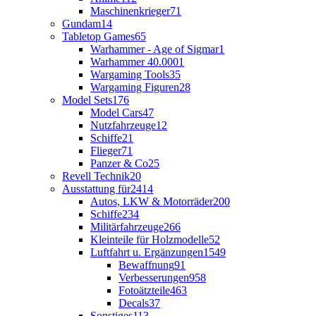
Maschinenkrieger
71
Gundam
14
Tabletop Games
65
Warhammer - Age of Sigmar
1
Warhammer 40.000
1
Wargaming Tools
35
Wargaming Figuren
28
Model Sets
176
Model Cars
47
Nutzfahrzeuge
12
Schiffe
21
Flieger
71
Panzer & Co
25
Revell Technik
20
Ausstattung für
2414
Autos, LKW & Motorräder
200
Schiffe
234
Militärfahrzeuge
266
Kleinteile für Holzmodelle
52
Luftfahrt u. Ergänzungen
1549
Bewaffnung
91
Verbesserungen
958
Fotoätzteile
463
Decals
37
Sonstiges
113