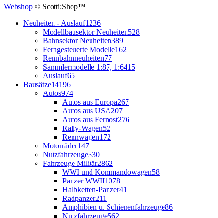
Webshop
© Scotti:Shop™
Neuheiten - Auslauf
1236
Modellbausektor Neuheiten
528
Bahnsektor Neuheiten
389
Ferngesteuerte Modelle
162
Rennbahnneuheiten
77
Sammlermodelle 1:87, 1:64
15
Auslauf
65
Bausätze
14196
Autos
974
Autos aus Europa
267
Autos aus USA
207
Autos aus Fernost
276
Rally-Wagen
52
Rennwagen
172
Motorräder
147
Nutzfahrzeuge
330
Fahrzeuge Militär
2862
WWI und Kommandowagen
58
Panzer WWII
1078
Halbketten-Panzer
41
Radpanzer
211
Amphibien u. Schienenfahrzeuge
86
Nutzfahrzeuge
562