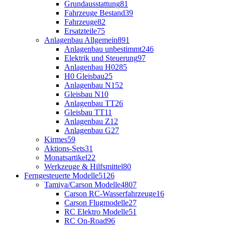
Grundausstattung
81
Fahrzeuge Bestand
39
Fahrzeuge
82
Ersatzteile
75
Anlagenbau Allgemein
891
Anlagenbau unbestimmt
246
Elektrik und Steuerung
97
Anlagenbau H0
285
H0 Gleisbau
25
Anlagenbau N
152
Gleisbau N
10
Anlagenbau TT
26
Gleisbau TT
11
Anlagenbau Z
12
Anlagenbau G
27
Kirmes
59
Aktions-Sets
31
Monatsartikel
22
Werkzeuge & Hilfsmittel
80
Ferngesteuerte Modelle
5126
Tamiya/Carson Modelle
4807
Carson RC-Wasserfahrzeuge
16
Carson Flugmodelle
27
RC Elektro Modelle
51
RC On-Road
96