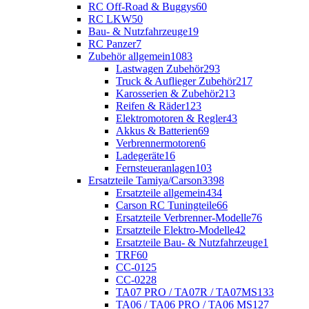
RC Off-Road & Buggys
60
RC LKW
50
Bau- & Nutzfahrzeuge
19
RC Panzer
7
Zubehör allgemein
1083
Lastwagen Zubehör
293
Truck & Auflieger Zubehör
217
Karosserien & Zubehör
213
Reifen & Räder
123
Elektromotoren & Regler
43
Akkus & Batterien
69
Verbrennermotoren
6
Ladegeräte
16
Fernsteueranlagen
103
Ersatzteile Tamiya/Carson
3398
Ersatzteile allgemein
434
Carson RC Tuningteile
66
Ersatzteile Verbrenner-Modelle
76
Ersatzteile Elektro-Modelle
42
Ersatzteile Bau- & Nutzfahrzeuge
1
TRF
60
CC-01
25
CC-02
28
TA07 PRO / TA07R / TA07MS
133
TA06 / TA06 PRO / TA06 MS
127