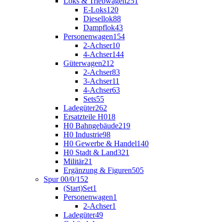
Loks & Triebwagen
251
E-Loks
120
Diesellok
88
Dampflok
43
Personenwagen
154
2-Achser
10
4-Achser
144
Güterwagen
212
2-Achser
83
3-Achser
11
4-Achser
63
Sets
55
Ladegüter
262
Ersatzteile H0
18
H0 Bahngebäude
219
H0 Industrie
98
H0 Gewerbe & Handel
140
H0 Stadt & Land
321
Militär
21
Ergänzung & Figuren
505
Spur 00/0/1
52
(Start)Set
1
Personenwagen
1
2-Achser
1
Ladegüter
49