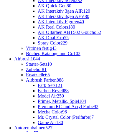
AK Interaktiv 3Gen
232
AK Quick Gen
80
AK Interaktiv 3gen AIR
120
AK Interaktiv 3gen AFV
80
AK Interaktiv Figuren
40
AK Real Colors
180
AK Ölfarben ABT502 Goucho
52
AK Dual Exo
55
Spray Color
229
Vitrinen fertig
43
Bücher, Kataloge und Co
102
Airbrush
1044
Starter-Sets
10
Zubehör
81
Ersatzteile
65
Airbrush Farben
888
Farb-Sets
121
Farben Revell
88
Model Air
250
Primer, Metallic, Spiel
104
Premium RC und Acryl Farbe
92
Mecha Color
96
Mr. Crystal Color (Perlfarbe)
7
Game Air
130
Autorennbahnen
527