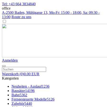
Tel: +43 664 3834840
office
A-2500 Baden, Mühlgasse 13
, Mo-Fr: 15:00 - 18:00, Sa: 09:30 -
13:00
Route zu uns
Anmelden
Warenkorb
(0)
0.00 EUR
Kategorien
Neuheiten - Auslauf
1236
Bausätze
14196
Bahn
5362
Ferngesteuerte Modelle
5126
Zubehör
5440