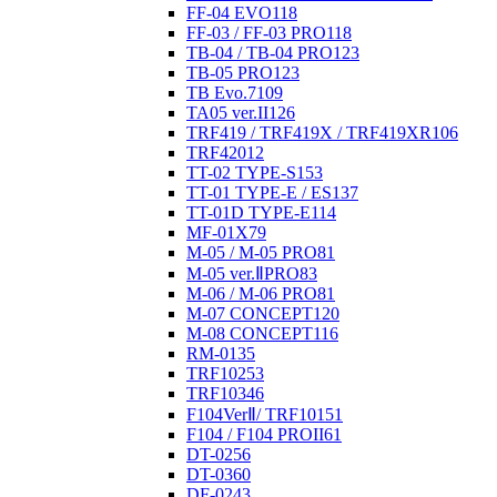
FF-04 EVO
118
FF-03 / FF-03 PRO
118
TB-04 / TB-04 PRO
123
TB-05 PRO
123
TB Evo.7
109
TA05 ver.II
126
TRF419 / TRF419X / TRF419XR
106
TRF420
12
TT-02 TYPE-S
153
TT-01 TYPE-E / ES
137
TT-01D TYPE-E
114
MF-01X
79
M-05 / M-05 PRO
81
M-05 ver.ⅡPRO
83
M-06 / M-06 PRO
81
M-07 CONCEPT
120
M-08 CONCEPT
116
RM-01
35
TRF102
53
TRF103
46
F104VerⅡ/ TRF101
51
F104 / F104 PROII
61
DT-02
56
DT-03
60
DF-02
43