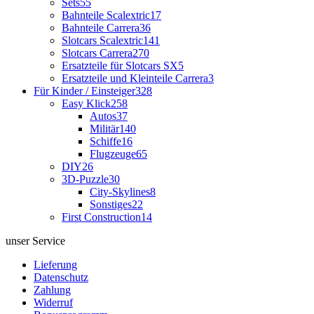
Sets
55
Bahnteile Scalextric
17
Bahnteile Carrera
36
Slotcars Scalextric
141
Slotcars Carrera
270
Ersatzteile für Slotcars SX
5
Ersatzteile und Kleinteile Carrera
3
Für Kinder / Einsteiger
328
Easy Klick
258
Autos
37
Militär
140
Schiffe
16
Flugzeuge
65
DIY
26
3D-Puzzle
30
City-Skylines
8
Sonstiges
22
First Construction
14
unser Service
Lieferung
Datenschutz
Zahlung
Widerruf