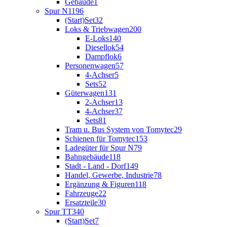
Gebäude
1
Spur N
1196
(Start)Set
32
Loks & Triebwagen
200
E-Loks
140
Diesellok
54
Dampflok
6
Personenwagen
57
4-Achser
5
Sets
52
Güterwagen
131
2-Achser
13
4-Achser
37
Sets
81
Tram u. Bus System von Tomytec
29
Schienen für Tomytec
153
Ladegüter für Spur N
79
Bahngebäude
118
Stadt - Land - Dorf
149
Handel, Gewerbe, Industrie
78
Ergänzung & Figuren
118
Fahrzeuge
22
Ersatzteile
30
Spur TT
340
(Start)Set
7