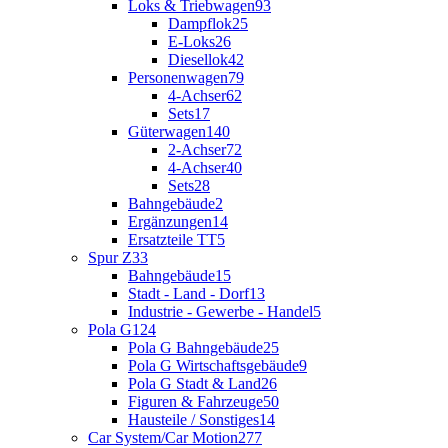
Loks & Triebwagen
93
Dampflok
25
E-Loks
26
Diesellok
42
Personenwagen
79
4-Achser
62
Sets
17
Güterwagen
140
2-Achser
72
4-Achser
40
Sets
28
Bahngebäude
2
Ergänzungen
14
Ersatzteile TT
5
Spur Z
33
Bahngebäude
15
Stadt - Land - Dorf
13
Industrie - Gewerbe - Handel
5
Pola G
124
Pola G Bahngebäude
25
Pola G Wirtschaftsgebäude
9
Pola G Stadt & Land
26
Figuren & Fahrzeuge
50
Hausteile / Sonstiges
14
Car System/Car Motion
277