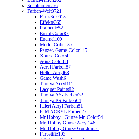
Schablonen
256
Farben-Welt
3721
Farb-Sets
618
Effekte
365
Pigmente
52
Email Color
87
Enamel
109
Model Color
185
Panzer, Game-Color
145
Xpress Color
42
Aqua Color
88
Acryl Farben
87
Heller Acryl
68
Game Wash
6
Tamiya Acryl
111
Lacquer Paints
82
Tamiya AS- Farben
32
Tamiya PS Farben
64
Italeri Acryl Farben
81
ICM ACRYL Farben
77
Mr Hobby - Gunze Mr. Color
54
Mr. Hobby Gunze Acryl
146
Mr. Hobby Gunze Gundum
51
Farbstifte
103