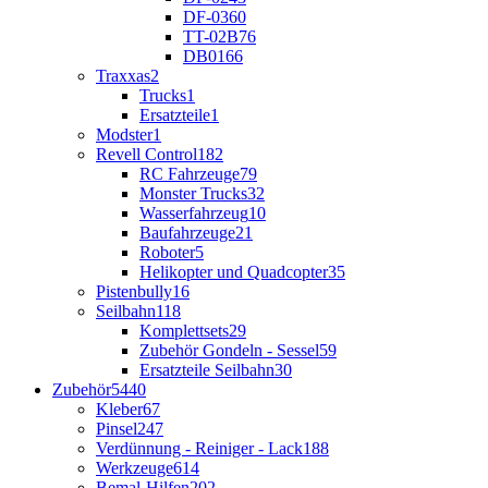
DF-03
60
TT-02B
76
DB01
66
Traxxas
2
Trucks
1
Ersatzteile
1
Modster
1
Revell Control
182
RC Fahrzeuge
79
Monster Trucks
32
Wasserfahrzeug
10
Baufahrzeuge
21
Roboter
5
Helikopter und Quadcopter
35
Pistenbully
16
Seilbahn
118
Komplettsets
29
Zubehör Gondeln - Sessel
59
Ersatzteile Seilbahn
30
Zubehör
5440
Kleber
67
Pinsel
247
Verdünnung - Reiniger - Lack
188
Werkzeuge
614
Bemal-Hilfen
202