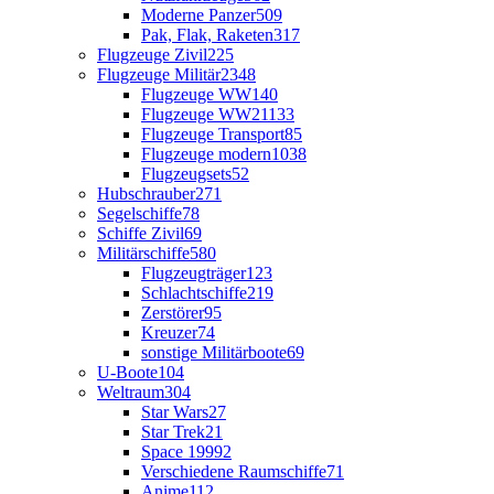
Moderne Panzer
509
Pak, Flak, Raketen
317
Flugzeuge Zivil
225
Flugzeuge Militär
2348
Flugzeuge WW1
40
Flugzeuge WW2
1133
Flugzeuge Transport
85
Flugzeuge modern
1038
Flugzeugsets
52
Hubschrauber
271
Segelschiffe
78
Schiffe Zivil
69
Militärschiffe
580
Flugzeugträger
123
Schlachtschiffe
219
Zerstörer
95
Kreuzer
74
sonstige Militärboote
69
U-Boote
104
Weltraum
304
Star Wars
27
Star Trek
21
Space 1999
2
Verschiedene Raumschiffe
71
Anime
112