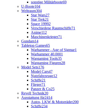
sonstige Militärboote
69
U-Boote
104
Weltraum
304
Star Wars
27
Star Trek
21
Space 1999
2
Verschiedene Raumschiffe
71
Anime
112
Maschinenkrieger
71
Gundam
14
Tabletop Games
65
Warhammer - Age of Sigmar
1
Warhammer 40.000
1
Wargaming Tools
35
Wargaming Figuren
28
Model Sets
176
Model Cars
47
Nutzfahrzeuge
12
Schiffe
21
Flieger
71
Panzer & Co
25
Revell Technik
20
Ausstattung für
2414
Autos, LKW & Motorräder
200
Schiffe
234