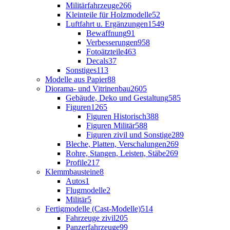
Militärfahrzeuge
266
Kleinteile für Holzmodelle
52
Luftfahrt u. Ergänzungen
1549
Bewaffnung
91
Verbesserungen
958
Fotoätzteile
463
Decals
37
Sonstiges
113
Modelle aus Papier
88
Diorama- und Vitrinenbau
2605
Gebäude, Deko und Gestaltung
585
Figuren
1265
Figuren Historisch
388
Figuren Militär
588
Figuren zivil und Sonstige
289
Bleche, Platten, Verschalungen
269
Rohre, Stangen, Leisten, Stäbe
269
Profile
217
Klemmbausteine
8
Autos
1
Flugmodelle
2
Militär
5
Fertigmodelle (Cast-Modelle)
514
Fahrzeuge zivil
205
Panzerfahrzeuge
99