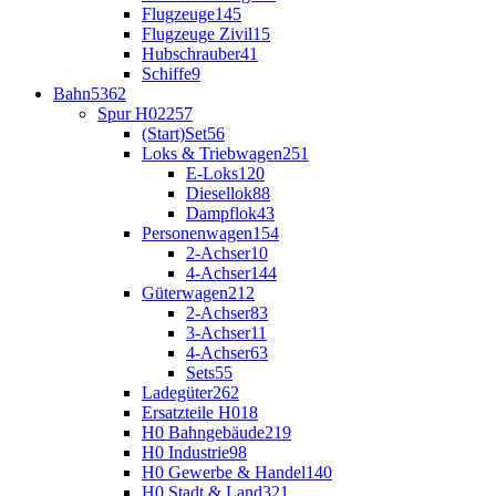
Flugzeuge
145
Flugzeuge Zivil
15
Hubschrauber
41
Schiffe
9
Bahn
5362
Spur H0
2257
(Start)Set
56
Loks & Triebwagen
251
E-Loks
120
Diesellok
88
Dampflok
43
Personenwagen
154
2-Achser
10
4-Achser
144
Güterwagen
212
2-Achser
83
3-Achser
11
4-Achser
63
Sets
55
Ladegüter
262
Ersatzteile H0
18
H0 Bahngebäude
219
H0 Industrie
98
H0 Gewerbe & Handel
140
H0 Stadt & Land
321