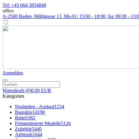
Tel: +43 664 3834840
office
A-2500 Baden, Mühlgasse 13
, Mo-Fr: 15:00 - 18:00, Sa: 09:30 - 13:
Anmelden
Warenkorb
(0)
0.00 EUR
Kategorien
Neuheiten - Auslauf
1234
Bausätze
14190
Bahn
5362
Ferngesteuerte Modelle
5126
Zubehör
5440
Airbrush
1044