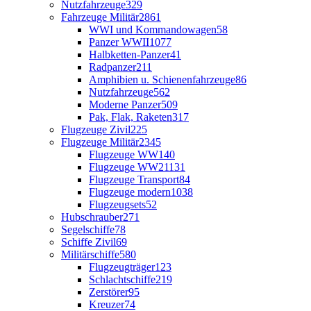
Nutzfahrzeuge
329
Fahrzeuge Militär
2861
WWI und Kommandowagen
58
Panzer WWII
1077
Halbketten-Panzer
41
Radpanzer
211
Amphibien u. Schienenfahrzeuge
86
Nutzfahrzeuge
562
Moderne Panzer
509
Pak, Flak, Raketen
317
Flugzeuge Zivil
225
Flugzeuge Militär
2345
Flugzeuge WW1
40
Flugzeuge WW2
1131
Flugzeuge Transport
84
Flugzeuge modern
1038
Flugzeugsets
52
Hubschrauber
271
Segelschiffe
78
Schiffe Zivil
69
Militärschiffe
580
Flugzeugträger
123
Schlachtschiffe
219
Zerstörer
95
Kreuzer
74