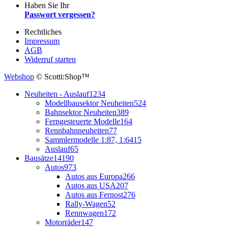
Haben Sie Ihr
Passwort vergessen?
Rechtliches
Impressum
AGB
Widerruf starten
Webshop
© Scotti:Shop™
Neuheiten - Auslauf
1234
Modellbausektor Neuheiten
524
Bahnsektor Neuheiten
389
Ferngesteuerte Modelle
164
Rennbahnneuheiten
77
Sammlermodelle 1:87, 1:64
15
Auslauf
65
Bausätze
14190
Autos
973
Autos aus Europa
266
Autos aus USA
207
Autos aus Fernost
276
Rally-Wagen
52
Rennwagen
172
Motorräder
147