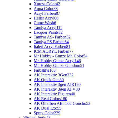
Xpress Color
42
Aqua Color
88
Acryl Farben
87
Heller Acryl
68
Game Wash
6
Tamiya Acryl
111
Lacquer Paints
82
Tamiya AS- Farben
32
Tamiya PS Farben
64
Italeri Acryl Farben
81
ICM ACRYL Farben
77
Mr Hobby - Gunze Mr. Color
54
Mr. Hobby Gunze Acryl
146
Mr. Hobby Gunze Gundum
51
Farbstifte
103
AK Interaktiv 3Gen
232
AK Quick Gen
80
AK Interaktiv 3gen AIR
120
AK Interaktiv 3gen AFV
80
AK Interaktiv Figuren
40
AK Real Colors
180
AK Ölfarben ABT502 Goucho
52
AK Dual Exo
55
Spray Color
229
Vitrinen fertig
43