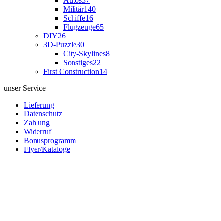
Autos
37
Militär
140
Schiffe
16
Flugzeuge
65
DIY
26
3D-Puzzle
30
City-Skylines
8
Sonstiges
22
First Construction
14
unser Service
Lieferung
Datenschutz
Zahlung
Widerruf
Bonusprogramm
Flyer/Kataloge