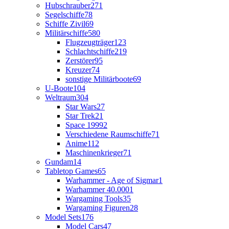
Hubschrauber
271
Segelschiffe
78
Schiffe Zivil
69
Militärschiffe
580
Flugzeugträger
123
Schlachtschiffe
219
Zerstörer
95
Kreuzer
74
sonstige Militärboote
69
U-Boote
104
Weltraum
304
Star Wars
27
Star Trek
21
Space 1999
2
Verschiedene Raumschiffe
71
Anime
112
Maschinenkrieger
71
Gundam
14
Tabletop Games
65
Warhammer - Age of Sigmar
1
Warhammer 40.000
1
Wargaming Tools
35
Wargaming Figuren
28
Model Sets
176
Model Cars
47