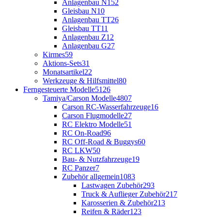
Anlagenbau N
152
Gleisbau N
10
Anlagenbau TT
26
Gleisbau TT
11
Anlagenbau Z
12
Anlagenbau G
27
Kirmes
59
Aktions-Sets
31
Monatsartikel
22
Werkzeuge & Hilfsmittel
80
Ferngesteuerte Modelle
5126
Tamiya/Carson Modelle
4807
Carson RC-Wasserfahrzeuge
16
Carson Flugmodelle
27
RC Elektro Modelle
51
RC On-Road
96
RC Off-Road & Buggys
60
RC LKW
50
Bau- & Nutzfahrzeuge
19
RC Panzer
7
Zubehör allgemein
1083
Lastwagen Zubehör
293
Truck & Auflieger Zubehör
217
Karosserien & Zubehör
213
Reifen & Räder
123