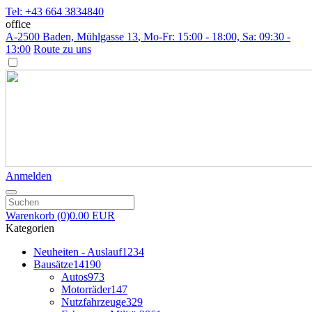
Tel: +43 664 3834840
office
A-2500 Baden, Mühlgasse 13
, Mo-Fr: 15:00 - 18:00, Sa: 09:30 -
13:00
Route zu uns
Anmelden
Warenkorb
(0)
0.00 EUR
Kategorien
Neuheiten - Auslauf
1234
Bausätze
14190
Autos
973
Motorräder
147
Nutzfahrzeuge
329