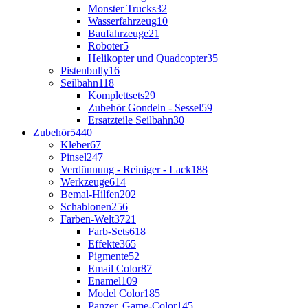
Monster Trucks
32
Wasserfahrzeug
10
Baufahrzeuge
21
Roboter
5
Helikopter und Quadcopter
35
Pistenbully
16
Seilbahn
118
Komplettsets
29
Zubehör Gondeln - Sessel
59
Ersatzteile Seilbahn
30
Zubehör
5440
Kleber
67
Pinsel
247
Verdünnung - Reiniger - Lack
188
Werkzeuge
614
Bemal-Hilfen
202
Schablonen
256
Farben-Welt
3721
Farb-Sets
618
Effekte
365
Pigmente
52
Email Color
87
Enamel
109
Model Color
185
Panzer, Game-Color
145