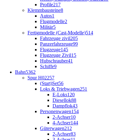
Profile
217
Klemmbausteine
8
Autos
1
Flugmodelle
2
Militär
5
Fertigmodelle (Cast-Modelle)
514
Fahrzeuge zivil
205
Panzerfahrzeuge
99
Flugzeuge
145
Flugzeuge Zivil
15
Hubschrauber
41
Schiffe
9
Bahn
5362
Spur H0
2257
(Start)Set
56
Loks & Triebwagen
251
E-Loks
120
Diesellok
88
Dampflok
43
Personenwagen
154
2-Achser
10
4-Achser
144
Güterwagen
212
2-Achser
83
3-Achser
11