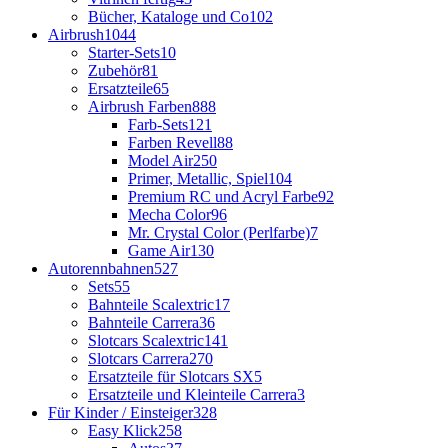
Bücher, Kataloge und Co
102
Airbrush
1044
Starter-Sets
10
Zubehör
81
Ersatzteile
65
Airbrush Farben
888
Farb-Sets
121
Farben Revell
88
Model Air
250
Primer, Metallic, Spiel
104
Premium RC und Acryl Farbe
92
Mecha Color
96
Mr. Crystal Color (Perlfarbe)
7
Game Air
130
Autorennbahnen
527
Sets
55
Bahnteile Scalextric
17
Bahnteile Carrera
36
Slotcars Scalextric
141
Slotcars Carrera
270
Ersatzteile für Slotcars SX
5
Ersatzteile und Kleinteile Carrera
3
Für Kinder / Einsteiger
328
Easy Klick
258