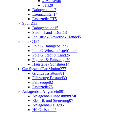
4-Achser
40
Sets
28
Bahngebäude
2
Ergänzungen
14
Ersatzteile TT
5
Spur Z
33
Bahngebäude
15
Stadt - Land - Dorf
13
Industrie - Gewerbe - Handel
5
Pola G
124
Pola G Bahngebäude
25
Pola G Wirtschaftsgebäude
9
Pola G Stadt & Land
26
Figuren & Fahrzeuge
50
Hausteile / Sonstiges
14
Car System/Car Motion
277
Grundausstattung
81
Fahrzeuge Bestand
39
Fahrzeuge
82
Ersatzteile
75
Anlagenbau Allgemein
891
Anlagenbau unbestimmt
246
Elektrik und Steuerung
97
Anlagenbau H0
285
H0 Gleisbau
25