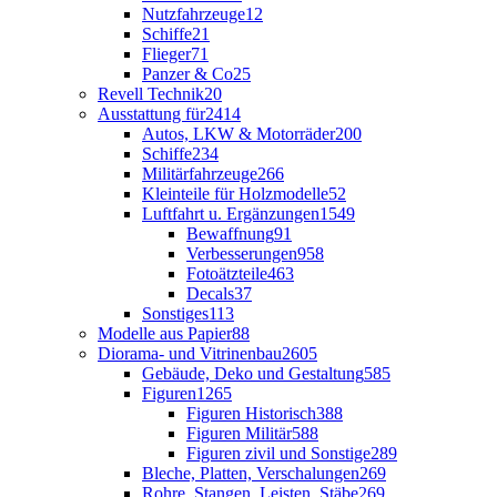
Nutzfahrzeuge
12
Schiffe
21
Flieger
71
Panzer & Co
25
Revell Technik
20
Ausstattung für
2414
Autos, LKW & Motorräder
200
Schiffe
234
Militärfahrzeuge
266
Kleinteile für Holzmodelle
52
Luftfahrt u. Ergänzungen
1549
Bewaffnung
91
Verbesserungen
958
Fotoätzteile
463
Decals
37
Sonstiges
113
Modelle aus Papier
88
Diorama- und Vitrinenbau
2605
Gebäude, Deko und Gestaltung
585
Figuren
1265
Figuren Historisch
388
Figuren Militär
588
Figuren zivil und Sonstige
289
Bleche, Platten, Verschalungen
269
Rohre, Stangen, Leisten, Stäbe
269