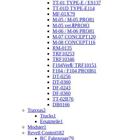
TT-01 TYPE-E / ES
137
TT-01D TYPE-E
114
MF-01X
79
M-05 / M-05 PRO
81
M-05 ver.ⅡPRO
83
M-06 / M-06 PRO
81
M-07 CONCEPT
120
M-08 CONCEPT
116
RM-01
35
TRF102
53
TRF103
46
F104VerⅡ/ TRF101
51
F104 / F104 PROII
61
DT-02
56
DT-03
60
DF-02
43
DF-03
60
TT-02B
76
DB01
66
Traxxas
2
Trucks
1
Ersatzteile
1
Modster
1
Revell Control
182
RC Fahrzeuge
79