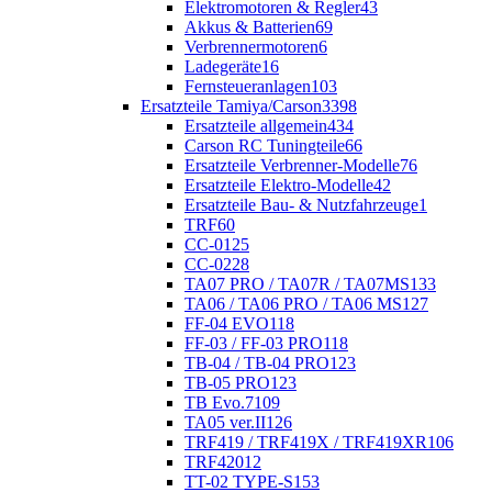
Elektromotoren & Regler
43
Akkus & Batterien
69
Verbrennermotoren
6
Ladegeräte
16
Fernsteueranlagen
103
Ersatzteile Tamiya/Carson
3398
Ersatzteile allgemein
434
Carson RC Tuningteile
66
Ersatzteile Verbrenner-Modelle
76
Ersatzteile Elektro-Modelle
42
Ersatzteile Bau- & Nutzfahrzeuge
1
TRF
60
CC-01
25
CC-02
28
TA07 PRO / TA07R / TA07MS
133
TA06 / TA06 PRO / TA06 MS
127
FF-04 EVO
118
FF-03 / FF-03 PRO
118
TB-04 / TB-04 PRO
123
TB-05 PRO
123
TB Evo.7
109
TA05 ver.II
126
TRF419 / TRF419X / TRF419XR
106
TRF420
12
TT-02 TYPE-S
153