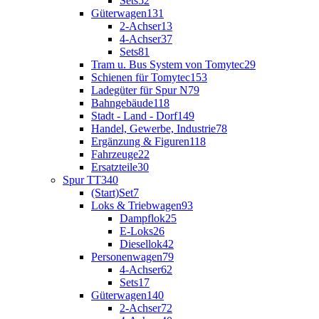
Sets
52
Güterwagen
131
2-Achser
13
4-Achser
37
Sets
81
Tram u. Bus System von Tomytec
29
Schienen für Tomytec
153
Ladegüter für Spur N
79
Bahngebäude
118
Stadt - Land - Dorf
149
Handel, Gewerbe, Industrie
78
Ergänzung & Figuren
118
Fahrzeuge
22
Ersatzteile
30
Spur TT
340
(Start)Set
7
Loks & Triebwagen
93
Dampflok
25
E-Loks
26
Diesellok
42
Personenwagen
79
4-Achser
62
Sets
17
Güterwagen
140
2-Achser
72