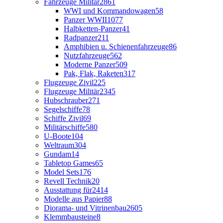
Fahrzeuge Militär
2861
WWI und Kommandowagen
58
Panzer WWII
1077
Halbketten-Panzer
41
Radpanzer
211
Amphibien u. Schienenfahrzeuge
86
Nutzfahrzeuge
562
Moderne Panzer
509
Pak, Flak, Raketen
317
Flugzeuge Zivil
225
Flugzeuge Militär
2345
Hubschrauber
271
Segelschiffe
78
Schiffe Zivil
69
Militärschiffe
580
U-Boote
104
Weltraum
304
Gundam
14
Tabletop Games
65
Model Sets
176
Revell Technik
20
Ausstattung für
2414
Modelle aus Papier
88
Diorama- und Vitrinenbau
2605
Klemmbausteine
8