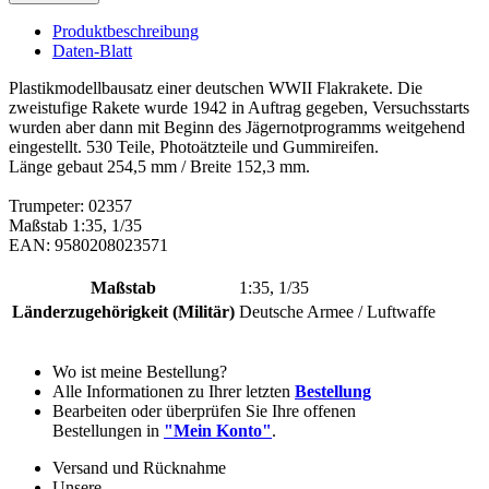
Produktbeschreibung
Daten-Blatt
Plastikmodellbausatz einer deutschen WWII Flakrakete. Die
zweistufige Rakete wurde 1942 in Auftrag gegeben, Versuchsstarts
wurden aber dann mit Beginn des Jägernotprogramms weitgehend
eingestellt. 530 Teile, Photoätzteile und Gummireifen.
Länge gebaut 254,5 mm / Breite 152,3 mm.
Trumpeter: 02357
Maßstab 1:35, 1/35
EAN: 9580208023571
Maßstab
1:35, 1/35
Länderzugehörigkeit (Militär)
Deutsche Armee / Luftwaffe
Wo ist meine Bestellung?
Alle Informationen zu Ihrer letzten
Bestellung
Bearbeiten oder überprüfen Sie Ihre offenen
Bestellungen in
"Mein Konto"
.
Versand und Rücknahme
Unsere