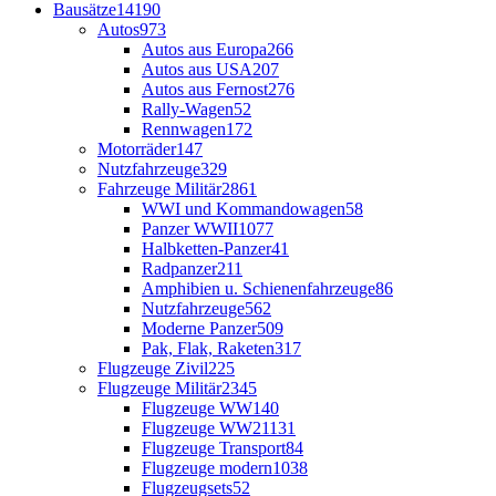
Bausätze
14190
Autos
973
Autos aus Europa
266
Autos aus USA
207
Autos aus Fernost
276
Rally-Wagen
52
Rennwagen
172
Motorräder
147
Nutzfahrzeuge
329
Fahrzeuge Militär
2861
WWI und Kommandowagen
58
Panzer WWII
1077
Halbketten-Panzer
41
Radpanzer
211
Amphibien u. Schienenfahrzeuge
86
Nutzfahrzeuge
562
Moderne Panzer
509
Pak, Flak, Raketen
317
Flugzeuge Zivil
225
Flugzeuge Militär
2345
Flugzeuge WW1
40
Flugzeuge WW2
1131
Flugzeuge Transport
84
Flugzeuge modern
1038
Flugzeugsets
52