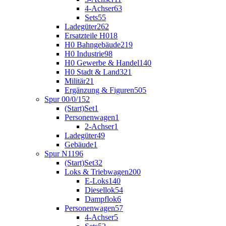
4-Achser
63
Sets
55
Ladegüter
262
Ersatzteile H0
18
H0 Bahngebäude
219
H0 Industrie
98
H0 Gewerbe & Handel
140
H0 Stadt & Land
321
Militär
21
Ergänzung & Figuren
505
Spur 00/0/1
52
(Start)Set
1
Personenwagen
1
2-Achser
1
Ladegüter
49
Gebäude
1
Spur N
1196
(Start)Set
32
Loks & Triebwagen
200
E-Loks
140
Diesellok
54
Dampflok
6
Personenwagen
57
4-Achser
5