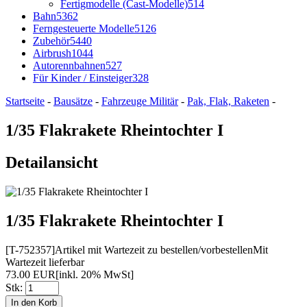
Fertigmodelle (Cast-Modelle)
514
Bahn
5362
Ferngesteuerte Modelle
5126
Zubehör
5440
Airbrush
1044
Autorennbahnen
527
Für Kinder / Einsteiger
328
Startseite
-
Bausätze
-
Fahrzeuge Militär
-
Pak, Flak, Raketen
-
1/35 Flakrakete Rheintochter I
Detailansicht
1/35 Flakrakete Rheintochter I
[T-752357]
Artikel mit Wartezeit zu bestellen/vorbestellen
Mit
Wartezeit lieferbar
73.00 EUR
[inkl. 20% MwSt]
Stk: