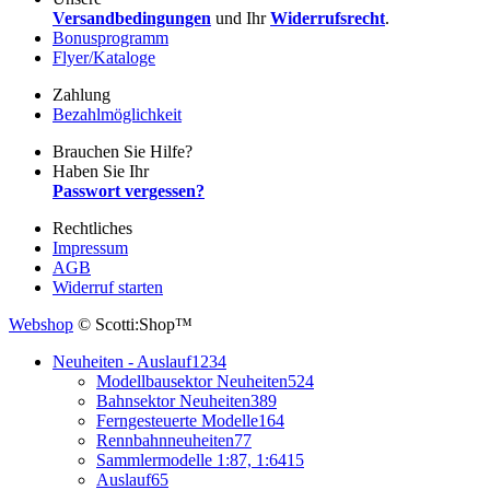
Versandbedingungen
und Ihr
Widerrufsrecht
.
Bonusprogramm
Flyer/Kataloge
Zahlung
Bezahlmöglichkeit
Brauchen Sie Hilfe?
Haben Sie Ihr
Passwort vergessen?
Rechtliches
Impressum
AGB
Widerruf starten
Webshop
© Scotti:Shop™
Neuheiten - Auslauf
1234
Modellbausektor Neuheiten
524
Bahnsektor Neuheiten
389
Ferngesteuerte Modelle
164
Rennbahnneuheiten
77
Sammlermodelle 1:87, 1:64
15
Auslauf
65