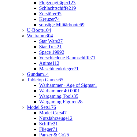
Flugzeugträger
123
Schlachtschiffe
219
Zerstörer
95
Kreuzer
74
sonstige Militärboote
69
U-Boote
104
Weltraum
304
Star Wars
27
Star Trek
21
Space 1999
2
Verschiedene Raumschiffe
71
Anime
112
Maschinenkrieger
71
Gundam
14
Tabletop Games
65
Warhammer - Age of Sigmar
1
Warhammer 40.000
1
Wargaming Tools
35
Wargaming Figuren
28
Model Sets
176
Model Cars
47
Nutzfahrzeuge
12
Schiffe
21
Flieger
71
Panzer & Co
25