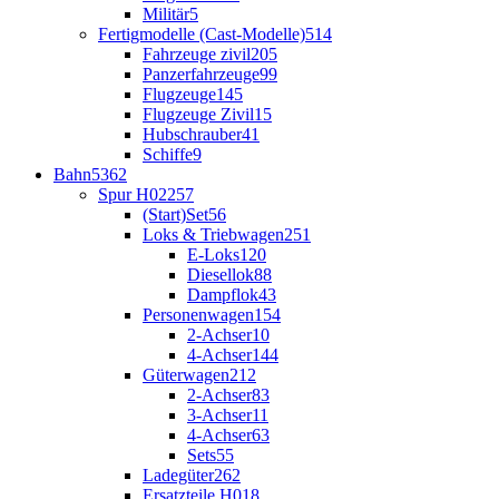
Militär
5
Fertigmodelle (Cast-Modelle)
514
Fahrzeuge zivil
205
Panzerfahrzeuge
99
Flugzeuge
145
Flugzeuge Zivil
15
Hubschrauber
41
Schiffe
9
Bahn
5362
Spur H0
2257
(Start)Set
56
Loks & Triebwagen
251
E-Loks
120
Diesellok
88
Dampflok
43
Personenwagen
154
2-Achser
10
4-Achser
144
Güterwagen
212
2-Achser
83
3-Achser
11
4-Achser
63
Sets
55
Ladegüter
262
Ersatzteile H0
18