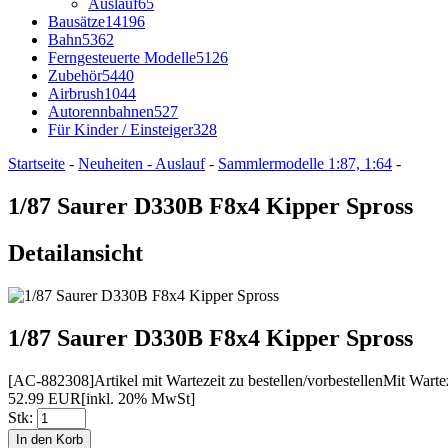
Auslauf
65
Bausätze
14196
Bahn
5362
Ferngesteuerte Modelle
5126
Zubehör
5440
Airbrush
1044
Autorennbahnen
527
Für Kinder / Einsteiger
328
Startseite
-
Neuheiten - Auslauf
-
Sammlermodelle 1:87, 1:64
-
1/87 Saurer D330B F8x4 Kipper Spross
Detailansicht
1/87 Saurer D330B F8x4 Kipper Spross
[AC-882308]
Artikel mit Wartezeit zu bestellen/vorbestellen
Mit Wartez
52.99 EUR
[inkl. 20% MwSt]
Stk: