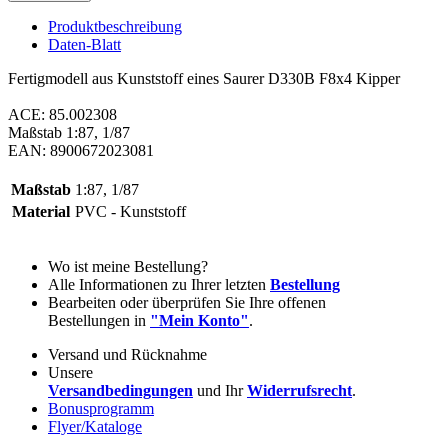
Produktbeschreibung
Daten-Blatt
Fertigmodell aus Kunststoff eines Saurer D330B F8x4 Kipper
ACE: 85.002308
Maßstab 1:87, 1/87
EAN: 8900672023081
Maßstab
1:87, 1/87
Material
PVC - Kunststoff
Wo ist meine Bestellung?
Alle Informationen zu Ihrer letzten
Bestellung
Bearbeiten oder überprüfen Sie Ihre offenen
Bestellungen in
"Mein Konto"
.
Versand und Rücknahme
Unsere
Versandbedingungen
und Ihr
Widerrufsrecht
.
Bonusprogramm
Flyer/Kataloge