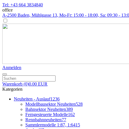
Tel: +43 664 3834840
office
A-2500 Baden, Mühlgasse 13
, Mo-Fr: 15:00 - 18:00, Sa: 09:30 - 13:
Anmelden
Warenkorb
(0)
0.00 EUR
Kategorien
Neuheiten - Auslauf
1236
Modellbausektor Neuheiten
528
Bahnsektor Neuheiten
389
Ferngesteuerte Modelle
162
Rennbahnneuheiten
77
Sammlermodelle 1:87, 1:64
15