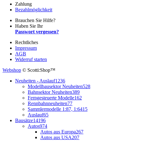
Zahlung
Bezahlmöglichkeit
Brauchen Sie Hilfe?
Haben Sie Ihr
Passwort vergessen?
Rechtliches
Impressum
AGB
Widerruf starten
Webshop
© Scotti:Shop™
Neuheiten - Auslauf
1236
Modellbausektor Neuheiten
528
Bahnsektor Neuheiten
389
Ferngesteuerte Modelle
162
Rennbahnneuheiten
77
Sammlermodelle 1:87, 1:64
15
Auslauf
65
Bausätze
14196
Autos
974
Autos aus Europa
267
Autos aus USA
207