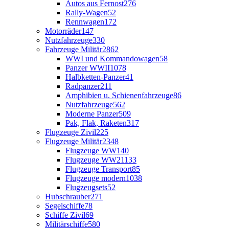
Autos aus Fernost
276
Rally-Wagen
52
Rennwagen
172
Motorräder
147
Nutzfahrzeuge
330
Fahrzeuge Militär
2862
WWI und Kommandowagen
58
Panzer WWII
1078
Halbketten-Panzer
41
Radpanzer
211
Amphibien u. Schienenfahrzeuge
86
Nutzfahrzeuge
562
Moderne Panzer
509
Pak, Flak, Raketen
317
Flugzeuge Zivil
225
Flugzeuge Militär
2348
Flugzeuge WW1
40
Flugzeuge WW2
1133
Flugzeuge Transport
85
Flugzeuge modern
1038
Flugzeugsets
52
Hubschrauber
271
Segelschiffe
78
Schiffe Zivil
69
Militärschiffe
580