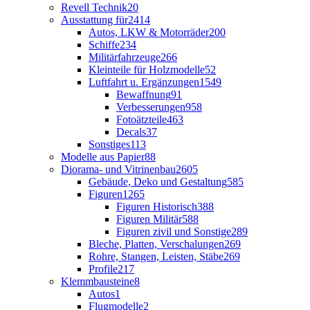
Revell Technik
20
Ausstattung für
2414
Autos, LKW & Motorräder
200
Schiffe
234
Militärfahrzeuge
266
Kleinteile für Holzmodelle
52
Luftfahrt u. Ergänzungen
1549
Bewaffnung
91
Verbesserungen
958
Fotoätzteile
463
Decals
37
Sonstiges
113
Modelle aus Papier
88
Diorama- und Vitrinenbau
2605
Gebäude, Deko und Gestaltung
585
Figuren
1265
Figuren Historisch
388
Figuren Militär
588
Figuren zivil und Sonstige
289
Bleche, Platten, Verschalungen
269
Rohre, Stangen, Leisten, Stäbe
269
Profile
217
Klemmbausteine
8
Autos
1
Flugmodelle
2