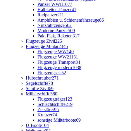
Panzer WWII
1077
Halbketten-Panzer
41
Radpanzer
211
Amphibien u. Schienenfahrzeuge
86
Nutzfahrzeuge
562
Moderne Panzer
509
Pak, Flak, Raketen
317
Flugzeuge Zivil
225
Flugzeuge Militär
2345
Flugzeuge WW1
40
Flugzeuge WW2
1131
Flugzeuge Transport
84
Flugzeuge modern
1038
Flugzeugsets
52
Hubschrauber
271
Segelschiffe
78
Schiffe Zivil
69
Militärschiffe
580
Flugzeugträger
123
Schlachtschiffe
219
Zerstörer
95
Kreuzer
74
sonstige Militärboote
69
U-Boote
104
Weltraum
304