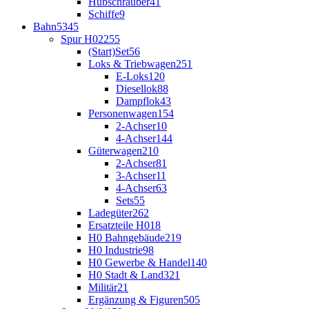
Hubschrauber
41
Schiffe
9
Bahn
5345
Spur H0
2255
(Start)Set
56
Loks & Triebwagen
251
E-Loks
120
Diesellok
88
Dampflok
43
Personenwagen
154
2-Achser
10
4-Achser
144
Güterwagen
210
2-Achser
81
3-Achser
11
4-Achser
63
Sets
55
Ladegüter
262
Ersatzteile H0
18
H0 Bahngebäude
219
H0 Industrie
98
H0 Gewerbe & Handel
140
H0 Stadt & Land
321
Militär
21
Ergänzung & Figuren
505