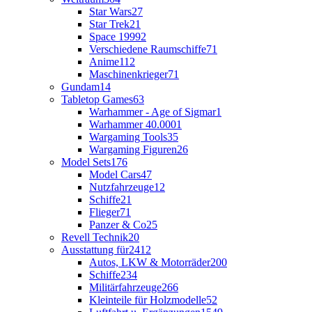
Star Wars
27
Star Trek
21
Space 1999
2
Verschiedene Raumschiffe
71
Anime
112
Maschinenkrieger
71
Gundam
14
Tabletop Games
63
Warhammer - Age of Sigmar
1
Warhammer 40.000
1
Wargaming Tools
35
Wargaming Figuren
26
Model Sets
176
Model Cars
47
Nutzfahrzeuge
12
Schiffe
21
Flieger
71
Panzer & Co
25
Revell Technik
20
Ausstattung für
2412
Autos, LKW & Motorräder
200
Schiffe
234
Militärfahrzeuge
266
Kleinteile für Holzmodelle
52