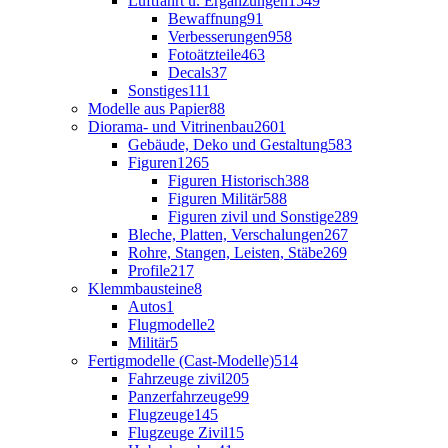
Luftfahrt u. Ergänzungen
1549
Bewaffnung
91
Verbesserungen
958
Fotoätzteile
463
Decals
37
Sonstiges
111
Modelle aus Papier
88
Diorama- und Vitrinenbau
2601
Gebäude, Deko und Gestaltung
583
Figuren
1265
Figuren Historisch
388
Figuren Militär
588
Figuren zivil und Sonstige
289
Bleche, Platten, Verschalungen
267
Rohre, Stangen, Leisten, Stäbe
269
Profile
217
Klemmbausteine
8
Autos
1
Flugmodelle
2
Militär
5
Fertigmodelle (Cast-Modelle)
514
Fahrzeuge zivil
205
Panzerfahrzeuge
99
Flugzeuge
145
Flugzeuge Zivil
15