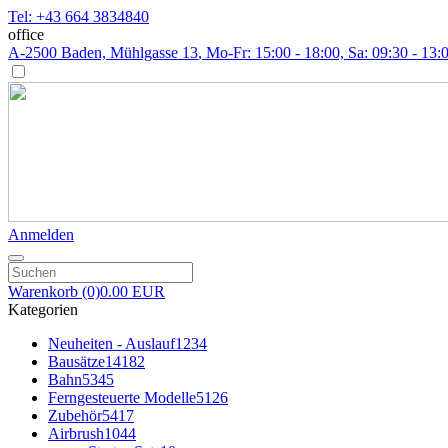
Tel: +43 664 3834840
office
A-2500 Baden, Mühlgasse 13
, Mo-Fr: 15:00 - 18:00, Sa: 09:30 - 13:
Anmelden
Warenkorb
(0)
0.00 EUR
Kategorien
Neuheiten - Auslauf
1234
Bausätze
14182
Bahn
5345
Ferngesteuerte Modelle
5126
Zubehör
5417
Airbrush
1044