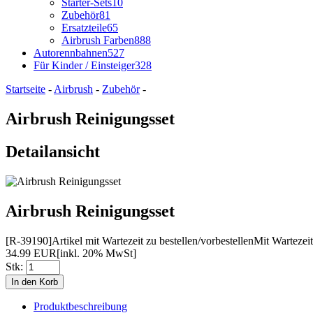
Starter-Sets
10
Zubehör
81
Ersatzteile
65
Airbrush Farben
888
Autorennbahnen
527
Für Kinder / Einsteiger
328
Startseite
-
Airbrush
-
Zubehör
-
Airbrush Reinigungsset
Detailansicht
Airbrush Reinigungsset
[R-39190]
Artikel mit Wartezeit zu bestellen/vorbestellen
Mit Wartezeit
34.99 EUR
[inkl. 20% MwSt]
Stk:
Produktbeschreibung