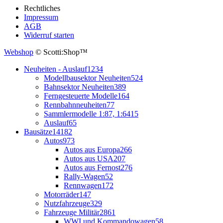
Rechtliches
Impressum
AGB
Widerruf starten
Webshop
© Scotti:Shop™
Neuheiten - Auslauf
1234
Modellbausektor Neuheiten
524
Bahnsektor Neuheiten
389
Ferngesteuerte Modelle
164
Rennbahnneuheiten
77
Sammlermodelle 1:87, 1:64
15
Auslauf
65
Bausätze
14182
Autos
973
Autos aus Europa
266
Autos aus USA
207
Autos aus Fernost
276
Rally-Wagen
52
Rennwagen
172
Motorräder
147
Nutzfahrzeuge
329
Fahrzeuge Militär
2861
WWI und Kommandowagen
58