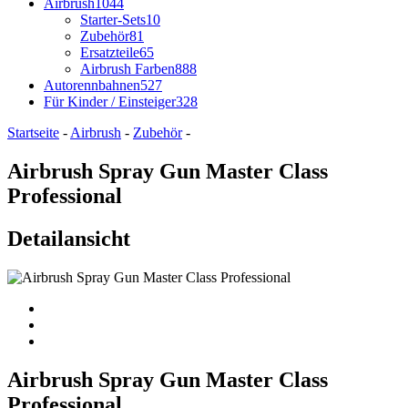
Airbrush
1044
Starter-Sets
10
Zubehör
81
Ersatzteile
65
Airbrush Farben
888
Autorennbahnen
527
Für Kinder / Einsteiger
328
Startseite
-
Airbrush
-
Zubehör
-
Airbrush Spray Gun Master Class
Professional
Detailansicht
Airbrush Spray Gun Master Class
Professional