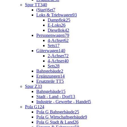
Spur TT
340
(Start)Set
7
Loks & Triebwagen
93
Dampflok
25
E-Loks
26
Diesellok
42
Personenwagen
79
4-Achser
62
Sets
17
Güterwagen
140
2-Achser
72
4-Achser
40
Sets
28
Bahngebäude
2
Ergänzungen
14
Ersatzteile TT
5
Spur Z
33
Bahngebäude
15
Stadt - Land - Dorf
13
Industrie - Gewerbe - Handel
5
Pola G
124
Pola G Bahngebäude
25
Pola G Wirtschaftsgebäude
9
Pola G Stadt & Land
26