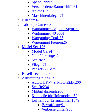
Space 1999
2
Verschiedene Raumschiffe
71
Anime
112
Maschinenkrieger
71
Gundam
14
Tabletop Games
63
Warhammer - Age of Sigmar
1
Warhammer 40.000
1
Wargaming Tools
35
Wargaming Figuren
26
Model Sets
176
Model Cars
47
Nutzfahrzeuge
12
Schiffe
21
Flieger
71
Panzer & Co
25
Revell Technik
20
Ausstattung für
2412
Autos, LKW & Motorräder
200
Schiffe
234
Militärfahrzeuge
266
Kleinteile für Holzmodelle
52
Luftfahrt u. Ergänzungen
1549
Bewaffnung
91
Verbesserungen
958