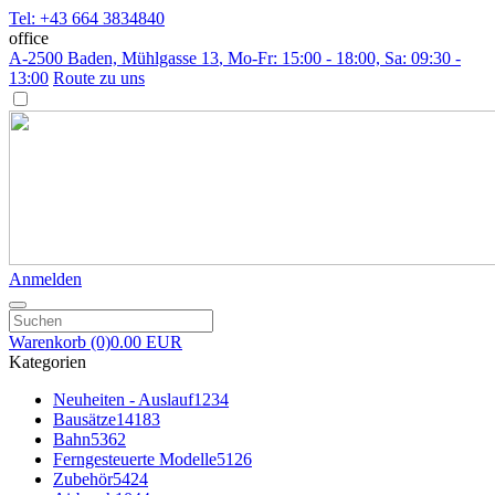
Tel: +43 664 3834840
office
A-2500 Baden, Mühlgasse 13
, Mo-Fr: 15:00 - 18:00, Sa: 09:30 -
13:00
Route zu uns
Anmelden
Warenkorb
(0)
0.00 EUR
Kategorien
Neuheiten - Auslauf
1234
Bausätze
14183
Bahn
5362
Ferngesteuerte Modelle
5126
Zubehör
5424