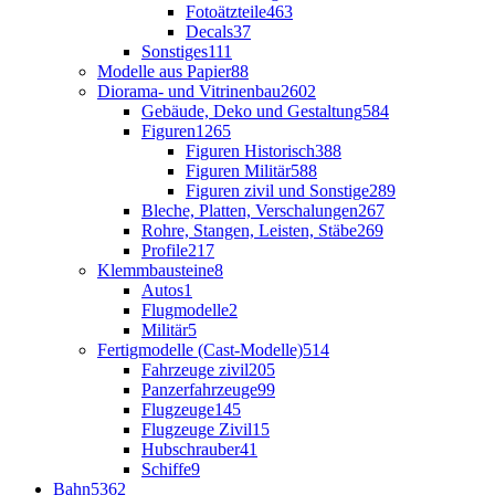
Fotoätzteile
463
Decals
37
Sonstiges
111
Modelle aus Papier
88
Diorama- und Vitrinenbau
2602
Gebäude, Deko und Gestaltung
584
Figuren
1265
Figuren Historisch
388
Figuren Militär
588
Figuren zivil und Sonstige
289
Bleche, Platten, Verschalungen
267
Rohre, Stangen, Leisten, Stäbe
269
Profile
217
Klemmbausteine
8
Autos
1
Flugmodelle
2
Militär
5
Fertigmodelle (Cast-Modelle)
514
Fahrzeuge zivil
205
Panzerfahrzeuge
99
Flugzeuge
145
Flugzeuge Zivil
15
Hubschrauber
41
Schiffe
9
Bahn
5362