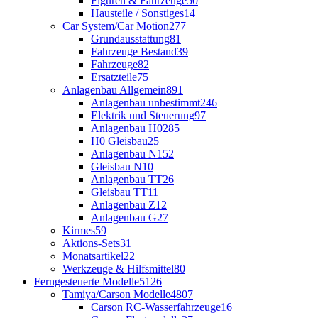
Figuren & Fahrzeuge
50
Hausteile / Sonstiges
14
Car System/Car Motion
277
Grundausstattung
81
Fahrzeuge Bestand
39
Fahrzeuge
82
Ersatzteile
75
Anlagenbau Allgemein
891
Anlagenbau unbestimmt
246
Elektrik und Steuerung
97
Anlagenbau H0
285
H0 Gleisbau
25
Anlagenbau N
152
Gleisbau N
10
Anlagenbau TT
26
Gleisbau TT
11
Anlagenbau Z
12
Anlagenbau G
27
Kirmes
59
Aktions-Sets
31
Monatsartikel
22
Werkzeuge & Hilfsmittel
80
Ferngesteuerte Modelle
5126
Tamiya/Carson Modelle
4807
Carson RC-Wasserfahrzeuge
16