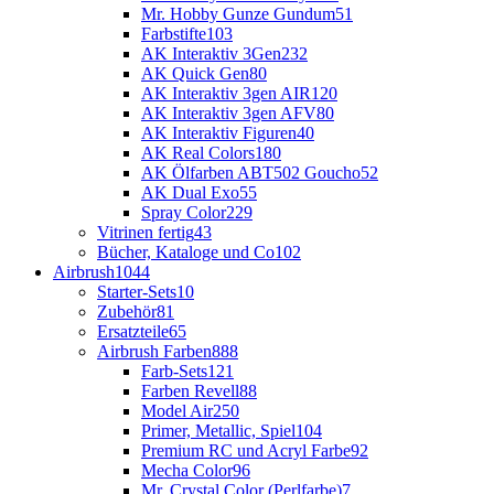
Mr. Hobby Gunze Gundum
51
Farbstifte
103
AK Interaktiv 3Gen
232
AK Quick Gen
80
AK Interaktiv 3gen AIR
120
AK Interaktiv 3gen AFV
80
AK Interaktiv Figuren
40
AK Real Colors
180
AK Ölfarben ABT502 Goucho
52
AK Dual Exo
55
Spray Color
229
Vitrinen fertig
43
Bücher, Kataloge und Co
102
Airbrush
1044
Starter-Sets
10
Zubehör
81
Ersatzteile
65
Airbrush Farben
888
Farb-Sets
121
Farben Revell
88
Model Air
250
Primer, Metallic, Spiel
104
Premium RC und Acryl Farbe
92
Mecha Color
96
Mr. Crystal Color (Perlfarbe)
7