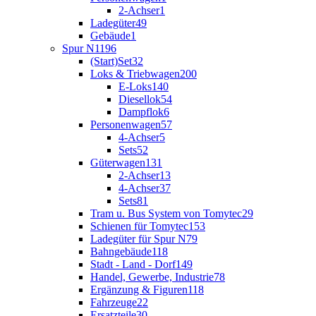
2-Achser
1
Ladegüter
49
Gebäude
1
Spur N
1196
(Start)Set
32
Loks & Triebwagen
200
E-Loks
140
Diesellok
54
Dampflok
6
Personenwagen
57
4-Achser
5
Sets
52
Güterwagen
131
2-Achser
13
4-Achser
37
Sets
81
Tram u. Bus System von Tomytec
29
Schienen für Tomytec
153
Ladegüter für Spur N
79
Bahngebäude
118
Stadt - Land - Dorf
149
Handel, Gewerbe, Industrie
78
Ergänzung & Figuren
118
Fahrzeuge
22
Ersatzteile
30