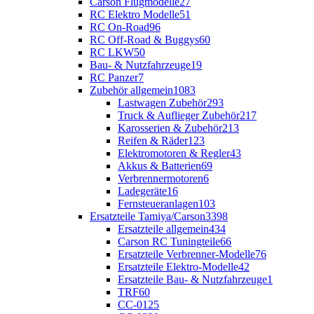
Carson Flugmodelle
27
RC Elektro Modelle
51
RC On-Road
96
RC Off-Road & Buggys
60
RC LKW
50
Bau- & Nutzfahrzeuge
19
RC Panzer
7
Zubehör allgemein
1083
Lastwagen Zubehör
293
Truck & Auflieger Zubehör
217
Karosserien & Zubehör
213
Reifen & Räder
123
Elektromotoren & Regler
43
Akkus & Batterien
69
Verbrennermotoren
6
Ladegeräte
16
Fernsteueranlagen
103
Ersatzteile Tamiya/Carson
3398
Ersatzteile allgemein
434
Carson RC Tuningteile
66
Ersatzteile Verbrenner-Modelle
76
Ersatzteile Elektro-Modelle
42
Ersatzteile Bau- & Nutzfahrzeuge
1
TRF
60
CC-01
25