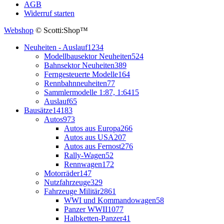
AGB
Widerruf starten
Webshop
© Scotti:Shop™
Neuheiten - Auslauf
1234
Modellbausektor Neuheiten
524
Bahnsektor Neuheiten
389
Ferngesteuerte Modelle
164
Rennbahnneuheiten
77
Sammlermodelle 1:87, 1:64
15
Auslauf
65
Bausätze
14183
Autos
973
Autos aus Europa
266
Autos aus USA
207
Autos aus Fernost
276
Rally-Wagen
52
Rennwagen
172
Motorräder
147
Nutzfahrzeuge
329
Fahrzeuge Militär
2861
WWI und Kommandowagen
58
Panzer WWII
1077
Halbketten-Panzer
41