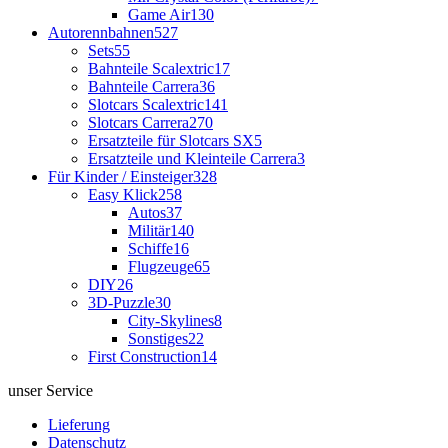
Game Air
130
Autorennbahnen
527
Sets
55
Bahnteile Scalextric
17
Bahnteile Carrera
36
Slotcars Scalextric
141
Slotcars Carrera
270
Ersatzteile für Slotcars SX
5
Ersatzteile und Kleinteile Carrera
3
Für Kinder / Einsteiger
328
Easy Klick
258
Autos
37
Militär
140
Schiffe
16
Flugzeuge
65
DIY
26
3D-Puzzle
30
City-Skylines
8
Sonstiges
22
First Construction
14
unser Service
Lieferung
Datenschutz