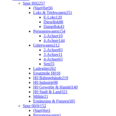
Spur H0
2257
(Start)Set
56
Loks & Triebwagen
251
E-Loks
120
Diesellok
88
Dampflok
43
Personenwagen
154
2-Achser
10
4-Achser
144
Güterwagen
212
2-Achser
83
3-Achser
11
4-Achser
63
Sets
55
Ladegüter
262
Ersatzteile H0
18
H0 Bahngebäude
219
H0 Industrie
98
H0 Gewerbe & Handel
140
H0 Stadt & Land
321
Militär
21
Ergänzung & Figuren
505
Spur 00/0/1
52
(Start)Set
1
Personenwagen
1