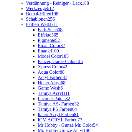
Verdünnung - Reiniger - Lack
188
Werkzeuge
612
Bemal-Hilfen
198
Schablonen
256
Farben-Welt
3711
Farb-Sets
608
Effekte
365
Pigmente
52
Email Color
87
Enamel
109
Model Color
185
Panzer, Game-Color
145
Xpress Color
42
Aqua Color
88
Acryl Farben
87
Heller Acryl
68
Game Wash
6
Tamiya Acryl
111
Lacquer Paints
82
Tamiya AS- Farben
32
Tamiya PS Farben
64
Italeri Acryl Farben
81
ICM ACRYL Farben
77
Mr Hobby - Gunze Mr. Color
54
Mr. Hobby Gunze Acryl
146