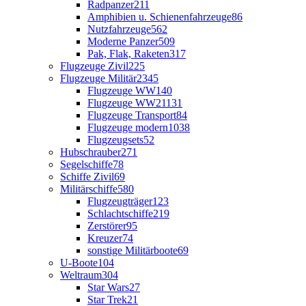
Radpanzer
211
Amphibien u. Schienenfahrzeuge
86
Nutzfahrzeuge
562
Moderne Panzer
509
Pak, Flak, Raketen
317
Flugzeuge Zivil
225
Flugzeuge Militär
2345
Flugzeuge WW1
40
Flugzeuge WW2
1131
Flugzeuge Transport
84
Flugzeuge modern
1038
Flugzeugsets
52
Hubschrauber
271
Segelschiffe
78
Schiffe Zivil
69
Militärschiffe
580
Flugzeugträger
123
Schlachtschiffe
219
Zerstörer
95
Kreuzer
74
sonstige Militärboote
69
U-Boote
104
Weltraum
304
Star Wars
27
Star Trek
21