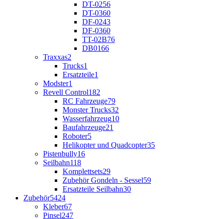
DT-02
56
DT-03
60
DF-02
43
DF-03
60
TT-02B
76
DB01
66
Traxxas
2
Trucks
1
Ersatzteile
1
Modster
1
Revell Control
182
RC Fahrzeuge
79
Monster Trucks
32
Wasserfahrzeug
10
Baufahrzeuge
21
Roboter
5
Helikopter und Quadcopter
35
Pistenbully
16
Seilbahn
118
Komplettsets
29
Zubehör Gondeln - Sessel
59
Ersatzteile Seilbahn
30
Zubehör
5424
Kleber
67
Pinsel
247