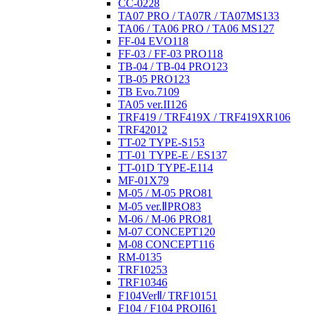
CC-02
28
TA07 PRO / TA07R / TA07MS
133
TA06 / TA06 PRO / TA06 MS
127
FF-04 EVO
118
FF-03 / FF-03 PRO
118
TB-04 / TB-04 PRO
123
TB-05 PRO
123
TB Evo.7
109
TA05 ver.II
126
TRF419 / TRF419X / TRF419XR
106
TRF420
12
TT-02 TYPE-S
153
TT-01 TYPE-E / ES
137
TT-01D TYPE-E
114
MF-01X
79
M-05 / M-05 PRO
81
M-05 ver.ⅡPRO
83
M-06 / M-06 PRO
81
M-07 CONCEPT
120
M-08 CONCEPT
116
RM-01
35
TRF102
53
TRF103
46
F104VerⅡ/ TRF101
51
F104 / F104 PROII
61