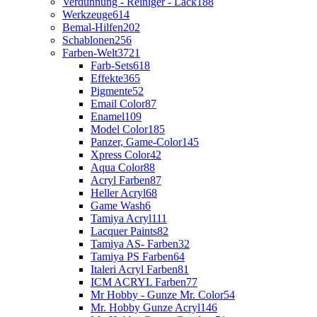
Verdünnung - Reiniger - Lack
188
Werkzeuge
614
Bemal-Hilfen
202
Schablonen
256
Farben-Welt
3721
Farb-Sets
618
Effekte
365
Pigmente
52
Email Color
87
Enamel
109
Model Color
185
Panzer, Game-Color
145
Xpress Color
42
Aqua Color
88
Acryl Farben
87
Heller Acryl
68
Game Wash
6
Tamiya Acryl
111
Lacquer Paints
82
Tamiya AS- Farben
32
Tamiya PS Farben
64
Italeri Acryl Farben
81
ICM ACRYL Farben
77
Mr Hobby - Gunze Mr. Color
54
Mr. Hobby Gunze Acryl
146