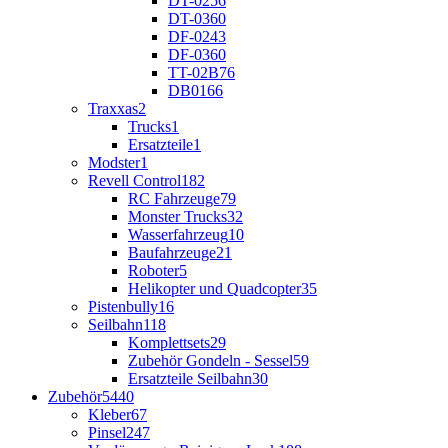
DT-02
56
DT-03
60
DF-02
43
DF-03
60
TT-02B
76
DB01
66
Traxxas
2
Trucks
1
Ersatzteile
1
Modster
1
Revell Control
182
RC Fahrzeuge
79
Monster Trucks
32
Wasserfahrzeug
10
Baufahrzeuge
21
Roboter
5
Helikopter und Quadcopter
35
Pistenbully
16
Seilbahn
118
Komplettsets
29
Zubehör Gondeln - Sessel
59
Ersatzteile Seilbahn
30
Zubehör
5440
Kleber
67
Pinsel
247