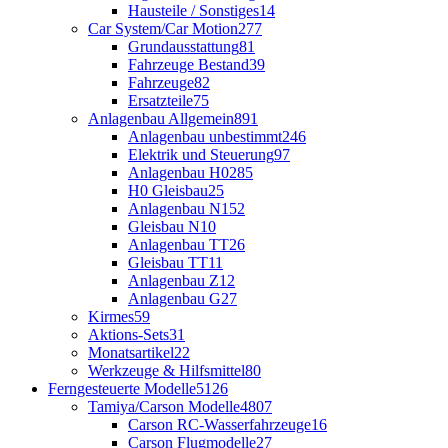
Hausteile / Sonstiges
14
Car System/Car Motion
277
Grundausstattung
81
Fahrzeuge Bestand
39
Fahrzeuge
82
Ersatzteile
75
Anlagenbau Allgemein
891
Anlagenbau unbestimmt
246
Elektrik und Steuerung
97
Anlagenbau H0
285
H0 Gleisbau
25
Anlagenbau N
152
Gleisbau N
10
Anlagenbau TT
26
Gleisbau TT
11
Anlagenbau Z
12
Anlagenbau G
27
Kirmes
59
Aktions-Sets
31
Monatsartikel
22
Werkzeuge & Hilfsmittel
80
Ferngesteuerte Modelle
5126
Tamiya/Carson Modelle
4807
Carson RC-Wasserfahrzeuge
16
Carson Flugmodelle
27