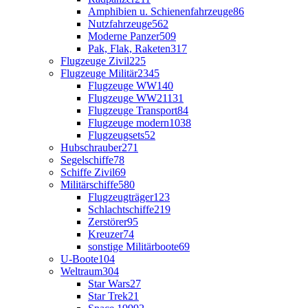
Amphibien u. Schienenfahrzeuge
86
Nutzfahrzeuge
562
Moderne Panzer
509
Pak, Flak, Raketen
317
Flugzeuge Zivil
225
Flugzeuge Militär
2345
Flugzeuge WW1
40
Flugzeuge WW2
1131
Flugzeuge Transport
84
Flugzeuge modern
1038
Flugzeugsets
52
Hubschrauber
271
Segelschiffe
78
Schiffe Zivil
69
Militärschiffe
580
Flugzeugträger
123
Schlachtschiffe
219
Zerstörer
95
Kreuzer
74
sonstige Militärboote
69
U-Boote
104
Weltraum
304
Star Wars
27
Star Trek
21