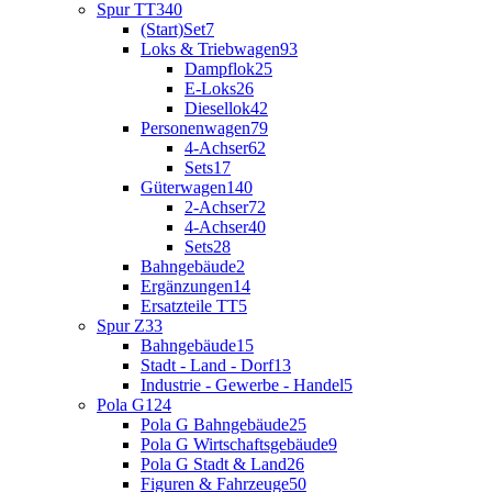
Spur TT
340
(Start)Set
7
Loks & Triebwagen
93
Dampflok
25
E-Loks
26
Diesellok
42
Personenwagen
79
4-Achser
62
Sets
17
Güterwagen
140
2-Achser
72
4-Achser
40
Sets
28
Bahngebäude
2
Ergänzungen
14
Ersatzteile TT
5
Spur Z
33
Bahngebäude
15
Stadt - Land - Dorf
13
Industrie - Gewerbe - Handel
5
Pola G
124
Pola G Bahngebäude
25
Pola G Wirtschaftsgebäude
9
Pola G Stadt & Land
26
Figuren & Fahrzeuge
50