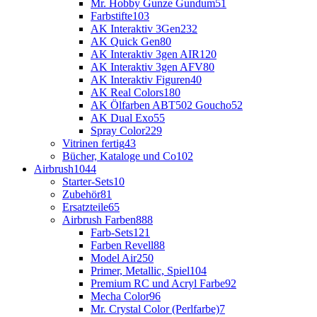
Mr. Hobby Gunze Gundum
51
Farbstifte
103
AK Interaktiv 3Gen
232
AK Quick Gen
80
AK Interaktiv 3gen AIR
120
AK Interaktiv 3gen AFV
80
AK Interaktiv Figuren
40
AK Real Colors
180
AK Ölfarben ABT502 Goucho
52
AK Dual Exo
55
Spray Color
229
Vitrinen fertig
43
Bücher, Kataloge und Co
102
Airbrush
1044
Starter-Sets
10
Zubehör
81
Ersatzteile
65
Airbrush Farben
888
Farb-Sets
121
Farben Revell
88
Model Air
250
Primer, Metallic, Spiel
104
Premium RC und Acryl Farbe
92
Mecha Color
96
Mr. Crystal Color (Perlfarbe)
7