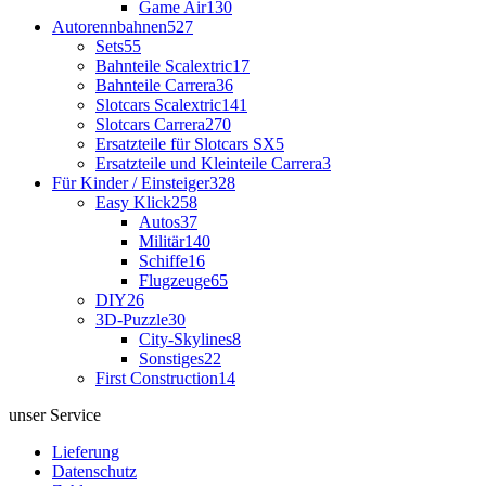
Game Air
130
Autorennbahnen
527
Sets
55
Bahnteile Scalextric
17
Bahnteile Carrera
36
Slotcars Scalextric
141
Slotcars Carrera
270
Ersatzteile für Slotcars SX
5
Ersatzteile und Kleinteile Carrera
3
Für Kinder / Einsteiger
328
Easy Klick
258
Autos
37
Militär
140
Schiffe
16
Flugzeuge
65
DIY
26
3D-Puzzle
30
City-Skylines
8
Sonstiges
22
First Construction
14
unser Service
Lieferung
Datenschutz