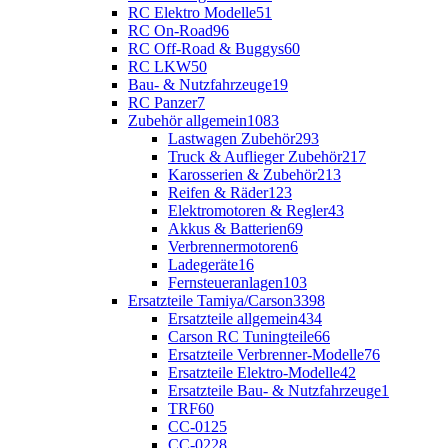
RC Elektro Modelle
51
RC On-Road
96
RC Off-Road & Buggys
60
RC LKW
50
Bau- & Nutzfahrzeuge
19
RC Panzer
7
Zubehör allgemein
1083
Lastwagen Zubehör
293
Truck & Auflieger Zubehör
217
Karosserien & Zubehör
213
Reifen & Räder
123
Elektromotoren & Regler
43
Akkus & Batterien
69
Verbrennermotoren
6
Ladegeräte
16
Fernsteueranlagen
103
Ersatzteile Tamiya/Carson
3398
Ersatzteile allgemein
434
Carson RC Tuningteile
66
Ersatzteile Verbrenner-Modelle
76
Ersatzteile Elektro-Modelle
42
Ersatzteile Bau- & Nutzfahrzeuge
1
TRF
60
CC-01
25
CC-02
28