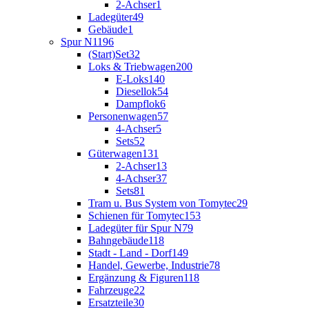
2-Achser
1
Ladegüter
49
Gebäude
1
Spur N
1196
(Start)Set
32
Loks & Triebwagen
200
E-Loks
140
Diesellok
54
Dampflok
6
Personenwagen
57
4-Achser
5
Sets
52
Güterwagen
131
2-Achser
13
4-Achser
37
Sets
81
Tram u. Bus System von Tomytec
29
Schienen für Tomytec
153
Ladegüter für Spur N
79
Bahngebäude
118
Stadt - Land - Dorf
149
Handel, Gewerbe, Industrie
78
Ergänzung & Figuren
118
Fahrzeuge
22
Ersatzteile
30