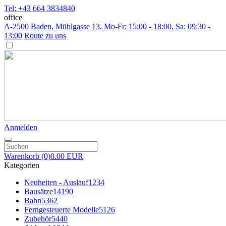
Tel: +43 664 3834840
office
A-2500 Baden, Mühlgasse 13
, Mo-Fr: 15:00 - 18:00, Sa: 09:30 -
13:00
Route zu uns
Anmelden
Warenkorb
(0)
0.00 EUR
Kategorien
Neuheiten - Auslauf
1234
Bausätze
14190
Bahn
5362
Ferngesteuerte Modelle
5126
Zubehör
5440