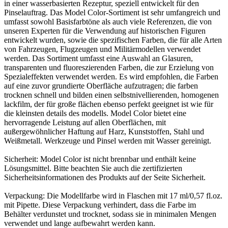
in einer wasserbasierten Rezeptur, speziell entwickelt für den
Pinselauftrag. Das Model Color-Sortiment ist sehr umfangreich und
umfasst sowohl Basisfarbtöne als auch viele Referenzen, die von
unseren Experten für die Verwendung auf historischen Figuren
entwickelt wurden, sowie die spezifischen Farben, die für alle Arten
von Fahrzeugen, Flugzeugen und Militärmodellen verwendet
werden. Das Sortiment umfasst eine Auswahl an Glasuren,
transparenten und fluoreszierenden Farben, die zur Erzielung von
Spezialeffekten verwendet werden. Es wird empfohlen, die Farben
auf eine zuvor grundierte Oberfläche aufzutragen; die farben
trocknen schnell und bilden einen selbstnivellierenden, homogenen
lackfilm, der für große flächen ebenso perfekt geeignet ist wie für
die kleinsten details des modells. Model Color bietet eine
hervorragende Leistung auf allen Oberflächen, mit
außergewöhnlicher Haftung auf Harz, Kunststoffen, Stahl und
Weißmetall. Werkzeuge und Pinsel werden mit Wasser gereinigt.
Sicherheit: Model Color ist nicht brennbar und enthält keine
Lösungsmittel. Bitte beachten Sie auch die zertifizierten
Sicherheitsinformationen des Produkts auf der Seite Sicherheit.
Verpackung: Die Modellfarbe wird in Flaschen mit 17 ml/0,57 fl.oz.
mit Pipette. Diese Verpackung verhindert, dass die Farbe im
Behälter verdunstet und trocknet, sodass sie in minimalen Mengen
verwendet und lange aufbewahrt werden kann.