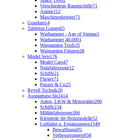
Space 1999
2
Verschiedene Raumschiffe
71
Anime
112
Maschinenkrieger
71
Gundam
14
Tabletop Games
65
Warhammer - Age of Sigmar
1
Warhammer 40.000
1
Wargaming Tools
35
Wargaming Figuren
28
Model Sets
176
Model Cars
47
Nutzfahrzeuge
12
Schiffe
21
Flieger
71
Panzer & Co
25
Revell Technik
20
Ausstattung für
2414
Autos, LKW & Motorräder
200
Schiffe
234
Militärfahrzeuge
266
Kleinteile für Holzmodelle
52
Luftfahrt u. Ergänzungen
1549
Bewaffnung
91
Verbesserungen
958