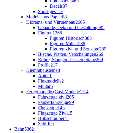
Fotoätzteile
463
Decals
37
Sonstiges
113
Modelle aus Papier
88
Diorama- und Vitrinenbau
2605
Gebäude, Deko und Gestaltung
585
Figuren
1265
Figuren Historisch
388
Figuren Militär
588
Figuren zivil und Sonstige
289
Bleche, Platten, Verschalungen
269
Rohre, Stangen, Leisten, Stäbe
269
Profile
217
Klemmbausteine
8
Autos
1
Flugmodelle
2
Militär
5
Fertigmodelle (Cast-Modelle)
514
Fahrzeuge zivil
205
Panzerfahrzeuge
99
Flugzeuge
145
Flugzeuge Zivil
15
Hubschrauber
41
Schiffe
9
Bahn
5362