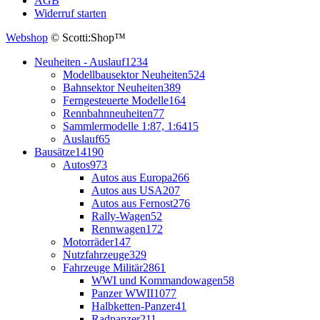
AGB
Widerruf starten
Webshop
© Scotti:Shop™
Neuheiten - Auslauf
1234
Modellbausektor Neuheiten
524
Bahnsektor Neuheiten
389
Ferngesteuerte Modelle
164
Rennbahnneuheiten
77
Sammlermodelle 1:87, 1:64
15
Auslauf
65
Bausätze
14190
Autos
973
Autos aus Europa
266
Autos aus USA
207
Autos aus Fernost
276
Rally-Wagen
52
Rennwagen
172
Motorräder
147
Nutzfahrzeuge
329
Fahrzeuge Militär
2861
WWI und Kommandowagen
58
Panzer WWII
1077
Halbketten-Panzer
41
Radpanzer
211