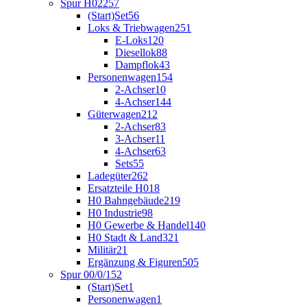
Spur H0
2257
(Start)Set
56
Loks & Triebwagen
251
E-Loks
120
Diesellok
88
Dampflok
43
Personenwagen
154
2-Achser
10
4-Achser
144
Güterwagen
212
2-Achser
83
3-Achser
11
4-Achser
63
Sets
55
Ladegüter
262
Ersatzteile H0
18
H0 Bahngebäude
219
H0 Industrie
98
H0 Gewerbe & Handel
140
H0 Stadt & Land
321
Militär
21
Ergänzung & Figuren
505
Spur 00/0/1
52
(Start)Set
1
Personenwagen
1