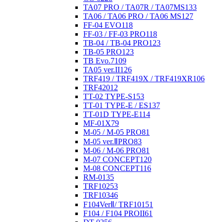
TA07 PRO / TA07R / TA07MS
133
TA06 / TA06 PRO / TA06 MS
127
FF-04 EVO
118
FF-03 / FF-03 PRO
118
TB-04 / TB-04 PRO
123
TB-05 PRO
123
TB Evo.7
109
TA05 ver.II
126
TRF419 / TRF419X / TRF419XR
106
TRF420
12
TT-02 TYPE-S
153
TT-01 TYPE-E / ES
137
TT-01D TYPE-E
114
MF-01X
79
M-05 / M-05 PRO
81
M-05 ver.ⅡPRO
83
M-06 / M-06 PRO
81
M-07 CONCEPT
120
M-08 CONCEPT
116
RM-01
35
TRF102
53
TRF103
46
F104VerⅡ/ TRF101
51
F104 / F104 PROII
61