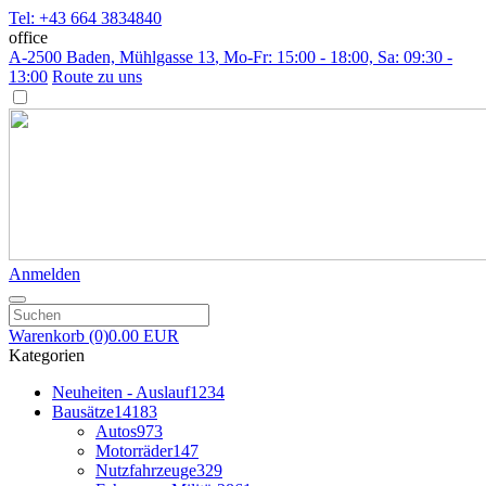
Tel: +43 664 3834840
office
A-2500 Baden, Mühlgasse 13
, Mo-Fr: 15:00 - 18:00, Sa: 09:30 -
13:00
Route zu uns
Anmelden
Warenkorb
(0)
0.00 EUR
Kategorien
Neuheiten - Auslauf
1234
Bausätze
14183
Autos
973
Motorräder
147
Nutzfahrzeuge
329