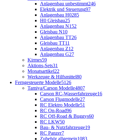
Anlagenbau unbestimmt
246
Elektrik und Steuerung
97
Anlagenbau H0
285
H0 Gleisbau
25
Anlagenbau N
152
Gleisbau N
10
Anlagenbau TT
26
Gleisbau TT
11
Anlagenbau Z
12
Anlagenbau G
27
Kirmes
59
Aktions-Sets
31
Monatsartikel
22
Werkzeuge & Hilfsmittel
80
Ferngesteuerte Modelle
5126
Tamiya/Carson Modelle
4807
Carson RC-Wasserfahrzeuge
16
Carson Flugmodelle
27
RC Elektro Modelle
51
RC On-Road
96
RC Off-Road & Buggys
60
RC LKW
50
Bau- & Nutzfahrzeuge
19
RC Panzer
7
Zubehör allgemein
1083