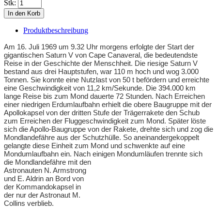
Stk:
Produktbeschreibung
Am 16. Juli 1969 um 9.32 Uhr morgens erfolgte der Start der
gigantischen Saturn V von Cape Canaveral, die bedeutendste
Reise in der Geschichte der Menschheit. Die riesige Saturn V
bestand aus drei Hauptstufen, war 110 m hoch und wog 3.000
Tonnen. Sie konnte eine Nutzlast von 50 t befördern und erreichte
eine Geschwindigkeit von 11,2 km/Sekunde. Die 394.000 km
lange Reise bis zum Mond dauerte 72 Stunden. Nach Erreichen
einer niedrigen Erdumlaufbahn erhielt die obere Baugruppe mit der
Apollokapsel von der dritten Stufe der Trägerrakete den Schub
zum Erreichen der Fluggeschwindigkeit zum Mond. Später löste
sich die Apollo-Baugruppe von der Rakete, drehte sich und zog die
Mondlandefähre aus der Schutzhülle. So aneinandergekoppelt
gelangte diese Einheit zum Mond und schwenkte auf eine
Mondumlaufbahn ein. Nach einigen Mondumläufen trennte sich
die Mondlandefähre mit den
Astronauten N. Armstrong
und E. Aldrin an Bord von
der Kommandokapsel in
der nur der Astronaut M.
Collins verblieb.