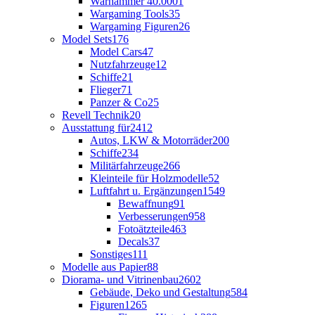
Warhammer 40.000
1
Wargaming Tools
35
Wargaming Figuren
26
Model Sets
176
Model Cars
47
Nutzfahrzeuge
12
Schiffe
21
Flieger
71
Panzer & Co
25
Revell Technik
20
Ausstattung für
2412
Autos, LKW & Motorräder
200
Schiffe
234
Militärfahrzeuge
266
Kleinteile für Holzmodelle
52
Luftfahrt u. Ergänzungen
1549
Bewaffnung
91
Verbesserungen
958
Fotoätzteile
463
Decals
37
Sonstiges
111
Modelle aus Papier
88
Diorama- und Vitrinenbau
2602
Gebäude, Deko und Gestaltung
584
Figuren
1265