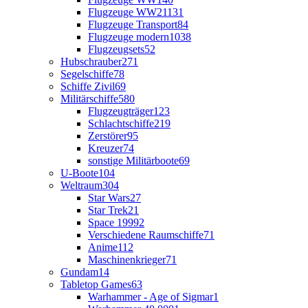
Flugzeuge WW2
1131
Flugzeuge Transport
84
Flugzeuge modern
1038
Flugzeugsets
52
Hubschrauber
271
Segelschiffe
78
Schiffe Zivil
69
Militärschiffe
580
Flugzeugträger
123
Schlachtschiffe
219
Zerstörer
95
Kreuzer
74
sonstige Militärboote
69
U-Boote
104
Weltraum
304
Star Wars
27
Star Trek
21
Space 1999
2
Verschiedene Raumschiffe
71
Anime
112
Maschinenkrieger
71
Gundam
14
Tabletop Games
63
Warhammer - Age of Sigmar
1