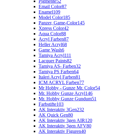
Pigmente
52
Email Color
87
Enamel
109
Model Color
185
Panzer, Game-Color
145
Xpress Color
42
Aqua Color
88
Acryl Farben
87
Heller Acryl
68
Game Wash
6
Tamiya Acryl
111
Lacquer Paints
82
Tamiya AS- Farben
32
Tamiya PS Farben
64
Italeri Acryl Farben
81
ICM ACRYL Farben
77
Mr Hobby - Gunze Mr. Color
54
Mr. Hobby Gunze Acryl
146
Mr. Hobby Gunze Gundum
51
Farbstifte
103
AK Interaktiv 3Gen
232
AK Quick Gen
80
AK Interaktiv 3gen AIR
120
AK Interaktiv 3gen AFV
80
AK Interaktiv Figuren
40