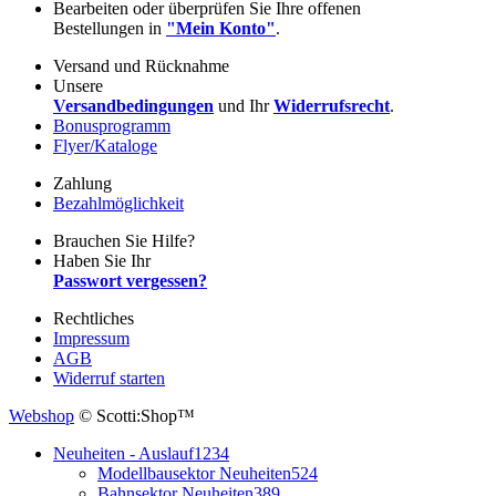
Bearbeiten oder überprüfen Sie Ihre offenen
Bestellungen in
"Mein Konto"
.
Versand und Rücknahme
Unsere
Versandbedingungen
und Ihr
Widerrufsrecht
.
Bonusprogramm
Flyer/Kataloge
Zahlung
Bezahlmöglichkeit
Brauchen Sie Hilfe?
Haben Sie Ihr
Passwort vergessen?
Rechtliches
Impressum
AGB
Widerruf starten
Webshop
© Scotti:Shop™
Neuheiten - Auslauf
1234
Modellbausektor Neuheiten
524
Bahnsektor Neuheiten
389