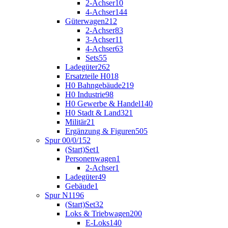
2-Achser
10
4-Achser
144
Güterwagen
212
2-Achser
83
3-Achser
11
4-Achser
63
Sets
55
Ladegüter
262
Ersatzteile H0
18
H0 Bahngebäude
219
H0 Industrie
98
H0 Gewerbe & Handel
140
H0 Stadt & Land
321
Militär
21
Ergänzung & Figuren
505
Spur 00/0/1
52
(Start)Set
1
Personenwagen
1
2-Achser
1
Ladegüter
49
Gebäude
1
Spur N
1196
(Start)Set
32
Loks & Triebwagen
200
E-Loks
140