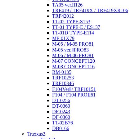
TA05 ver.II
126
TRF419 / TRF419X / TRF419XR
106
TRF420
12
TT-02 TYPE-S
153
TT-01 TYPE-E / ES
137
TT-01D TYPE-E
114
MF-01X
79
M-05 / M-05 PRO
81
M-05 ver.ⅡPRO
83
M-06 / M-06 PRO
81
M-07 CONCEPT
120
M-08 CONCEPT
116
RM-01
35
TRF102
53
TRF103
46
F104VerⅡ/ TRF101
51
F104 / F104 PROII
61
DT-02
56
DT-03
60
DF-02
43
DF-03
60
TT-02B
76
DB01
66
Traxxas
2