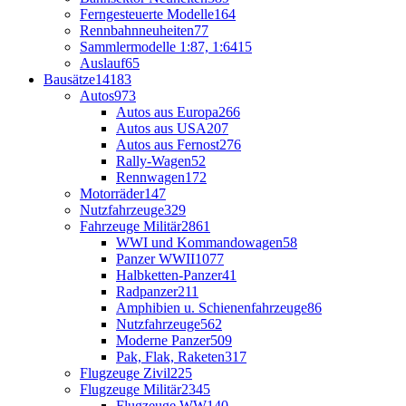
Ferngesteuerte Modelle
164
Rennbahnneuheiten
77
Sammlermodelle 1:87, 1:64
15
Auslauf
65
Bausätze
14183
Autos
973
Autos aus Europa
266
Autos aus USA
207
Autos aus Fernost
276
Rally-Wagen
52
Rennwagen
172
Motorräder
147
Nutzfahrzeuge
329
Fahrzeuge Militär
2861
WWI und Kommandowagen
58
Panzer WWII
1077
Halbketten-Panzer
41
Radpanzer
211
Amphibien u. Schienenfahrzeuge
86
Nutzfahrzeuge
562
Moderne Panzer
509
Pak, Flak, Raketen
317
Flugzeuge Zivil
225
Flugzeuge Militär
2345
Flugzeuge WW1
40