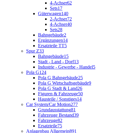
4-Achser
62
Sets
17
Güterwagen
140
2-Achser
72
4-Achser
40
Sets
28
Bahngebäude
2
Ergänzungen
14
Ersatzteile TT
5
Spur Z
33
Bahngebäude
15
Stadt - Land - Dorf
13
Industrie - Gewerbe - Handel
5
Pola G
124
Pola G Bahngebäude
25
Pola G Wirtschaftsgebäude
9
Pola G Stadt & Land
26
Figuren & Fahrzeuge
50
Hausteile / Sonstiges
14
Car System/Car Motion
277
Grundausstattung
81
Fahrzeuge Bestand
39
Fahrzeuge
82
Ersatzteile
75
Anlagenbau Allgemein
891