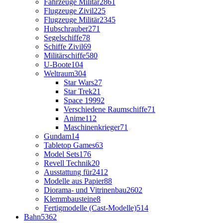
Fahrzeuge Militär
2861
Flugzeuge Zivil
225
Flugzeuge Militär
2345
Hubschrauber
271
Segelschiffe
78
Schiffe Zivil
69
Militärschiffe
580
U-Boote
104
Weltraum
304
Star Wars
27
Star Trek
21
Space 1999
2
Verschiedene Raumschiffe
71
Anime
112
Maschinenkrieger
71
Gundam
14
Tabletop Games
63
Model Sets
176
Revell Technik
20
Ausstattung für
2412
Modelle aus Papier
88
Diorama- und Vitrinenbau
2602
Klemmbausteine
8
Fertigmodelle (Cast-Modelle)
514
Bahn
5362