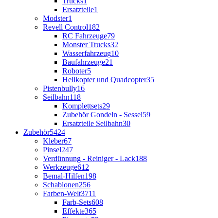
Trucks
1
Ersatzteile
1
Modster
1
Revell Control
182
RC Fahrzeuge
79
Monster Trucks
32
Wasserfahrzeug
10
Baufahrzeuge
21
Roboter
5
Helikopter und Quadcopter
35
Pistenbully
16
Seilbahn
118
Komplettsets
29
Zubehör Gondeln - Sessel
59
Ersatzteile Seilbahn
30
Zubehör
5424
Kleber
67
Pinsel
247
Verdünnung - Reiniger - Lack
188
Werkzeuge
612
Bemal-Hilfen
198
Schablonen
256
Farben-Welt
3711
Farb-Sets
608
Effekte
365