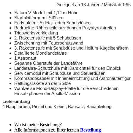
Geeignet ab 13 Jahren / Maßstab 1:96
Saturn V Modell mit 1,14 m Höhe
Startplattform mit Stützen
Endstufe mit 5 detaillierten Schubdüsen
Bedruckte Röhrenteile aus dünnen Polystyrolstreifen
Triebwerksverkleidung
2. Raketenstufe mit 5 Schubdüsen
Zwischenring mit Feuerschutzwand
3. Raketenstufe mit Schubdüse und Helium-Kugelbehältern
Detaillierte Mondlandefähre
1 Astronaut
Separate Oberstufe der Landefähre
Landefähre-Schutzhülle mit Klarsichtteil für den Einblick
Servicemodul mit Schubdüse und Steuerdüsen
Kommandokapsel mit Inneneinrichtung und Astronautenfigur
Rettungsrakete an der Spitze
Wahlweise Mond-Display-Platte für die verschiedenen
Einsatzphasen der Apollo-Mission
Lieferumfang
4 Hauptfarben, Pinsel und Kleber, Bausatz, Bauanleitung,
Wo ist meine Bestellung?
Alle Informationen zu Ihrer letzten
Bestellung