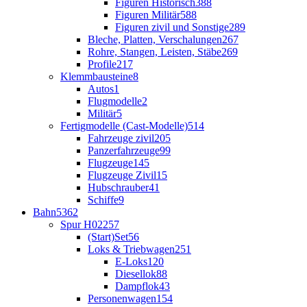
Figuren Historisch
388
Figuren Militär
588
Figuren zivil und Sonstige
289
Bleche, Platten, Verschalungen
267
Rohre, Stangen, Leisten, Stäbe
269
Profile
217
Klemmbausteine
8
Autos
1
Flugmodelle
2
Militär
5
Fertigmodelle (Cast-Modelle)
514
Fahrzeuge zivil
205
Panzerfahrzeuge
99
Flugzeuge
145
Flugzeuge Zivil
15
Hubschrauber
41
Schiffe
9
Bahn
5362
Spur H0
2257
(Start)Set
56
Loks & Triebwagen
251
E-Loks
120
Diesellok
88
Dampflok
43
Personenwagen
154