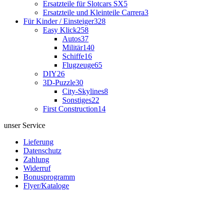
Ersatzteile für Slotcars SX
5
Ersatzteile und Kleinteile Carrera
3
Für Kinder / Einsteiger
328
Easy Klick
258
Autos
37
Militär
140
Schiffe
16
Flugzeuge
65
DIY
26
3D-Puzzle
30
City-Skylines
8
Sonstiges
22
First Construction
14
unser Service
Lieferung
Datenschutz
Zahlung
Widerruf
Bonusprogramm
Flyer/Kataloge