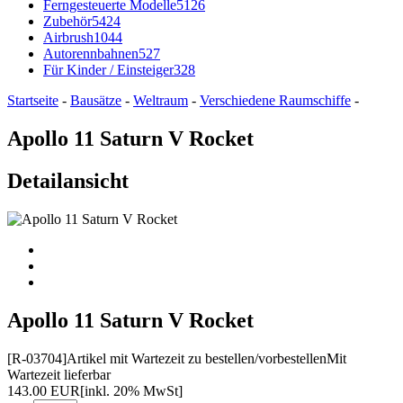
Ferngesteuerte Modelle
5126
Zubehör
5424
Airbrush
1044
Autorennbahnen
527
Für Kinder / Einsteiger
328
Startseite
-
Bausätze
-
Weltraum
-
Verschiedene Raumschiffe
-
Apollo 11 Saturn V Rocket
Detailansicht
Apollo 11 Saturn V Rocket
[R-03704]
Artikel mit Wartezeit zu bestellen/vorbestellen
Mit
Wartezeit lieferbar
143.00 EUR
[inkl. 20% MwSt]