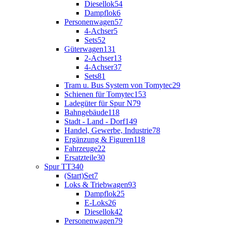
Diesellok
54
Dampflok
6
Personenwagen
57
4-Achser
5
Sets
52
Güterwagen
131
2-Achser
13
4-Achser
37
Sets
81
Tram u. Bus System von Tomytec
29
Schienen für Tomytec
153
Ladegüter für Spur N
79
Bahngebäude
118
Stadt - Land - Dorf
149
Handel, Gewerbe, Industrie
78
Ergänzung & Figuren
118
Fahrzeuge
22
Ersatzteile
30
Spur TT
340
(Start)Set
7
Loks & Triebwagen
93
Dampflok
25
E-Loks
26
Diesellok
42
Personenwagen
79