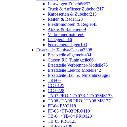
Lastwagen Zubehör
293
Truck & Auflieger Zubehör
217
Karosserien & Zubehör
213
Reifen & Räder
123
Elektromotoren & Regler
43
Akkus & Batterien
69
Verbrennermotoren
6
Ladegeräte
16
Fernsteueranlagen
103
Ersatzteile Tamiya/Carson
3398
Ersatzteile allgemein
434
Carson RC Tuningteile
66
Ersatzteile Verbrenner-Modelle
76
Ersatzteile Elektro-Modelle
42
Ersatzteile Bau- & Nutzfahrzeuge
1
TRF
60
CC-01
25
CC-02
28
TA07 PRO / TA07R / TA07MS
133
TA06 / TA06 PRO / TA06 MS
127
FF-04 EVO
118
FF-03 / FF-03 PRO
118
TB-04 / TB-04 PRO
123
TB-05 PRO
123
TB Evo.7
109