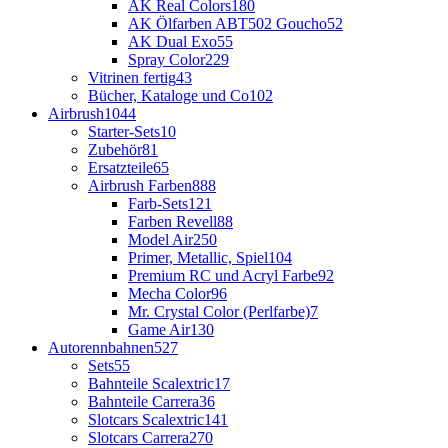
AK Real Colors
180
AK Ölfarben ABT502 Goucho
52
AK Dual Exo
55
Spray Color
229
Vitrinen fertig
43
Bücher, Kataloge und Co
102
Airbrush
1044
Starter-Sets
10
Zubehör
81
Ersatzteile
65
Airbrush Farben
888
Farb-Sets
121
Farben Revell
88
Model Air
250
Primer, Metallic, Spiel
104
Premium RC und Acryl Farbe
92
Mecha Color
96
Mr. Crystal Color (Perlfarbe)
7
Game Air
130
Autorennbahnen
527
Sets
55
Bahnteile Scalextric
17
Bahnteile Carrera
36
Slotcars Scalextric
141
Slotcars Carrera
270