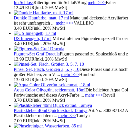
Im Schloss
Ritterfiguren für Schloß/Burg
mehr >>>
Faller
12.49 EUR
[inkl. 20% MwSt]
Dunkle Hautfarbe, matt, 17 ml
Matte und deckende Acrylfarben 
ist sehr umfangreich ...
mehr >>>
VALLEJO
3.40 EUR
[inkl. 20% MwSt]
US Innengelb, 17 ml
Mit extrafeinen Pigmenten speziell für de
3.40 EUR
[inkl. 20% MwSt]
Figuren-Set Graf Dracula
Figuren passend zu Spukschloß und 
13.99 EUR
[inkl. 20% MwSt]
Pinsel-Set, Flach, Größen 3, 5, 7, 10
Diese Pinsel sind aus hochw
großer Flächen, zum V ...
mehr >>>
Humbrol
13.00 EUR
[inkl. 20% MwSt]
Aqua Color Olivgrün, seidenmatt, 18ml
Die beliebten Aqua Col
Farbwünsche auf dieses Acryl-Farbs ...
mehr >>>
Revell
3.70 EUR
[inkl. 20% MwSt]
Plastikkleber 40ml Quick extrad. Tamiya
Art.Nr.: 300087182 A
Plastikkleber mit dem ...
mehr >>>
Tamiya
7.00 EUR
[inkl. 20% MwSt]