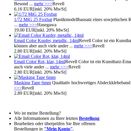
Besond ...
mehr >>>
Revell
6.16 EUR
[inkl. 20% MwSt]
1/72 MiG 25 Foxbat
Plastikmodellbausatz eines sowjetischen
...
mehr >>>
Hasegawa
19.00 EUR
[inkl. 20% MwSt]
Email Color Kupfer, metallic, 14ml
Revell Color ist ein Kunstha
können aber auch viele ander ...
mehr >>>
Revell
2.80 EUR
[inkl. 20% MwSt]
Email Color Rot, klar, 14ml
Revell Color ist ein Kunstharz-Emai
auch viele ander ...
mehr >>>
Revell
2.80 EUR
[inkl. 20% MwSt]
Masking Tape 6mm
Qualitativ hochwertiges Abdeckklebeband f
>>>
Revell
2.89 EUR
[inkl. 20% MwSt]
Wo ist meine Bestellung?
Alle Informationen zu Ihrer letzten
Bestellung
Bearbeiten oder überprüfen Sie Ihre offenen
Bestellungen in
"Mein Konto"
.