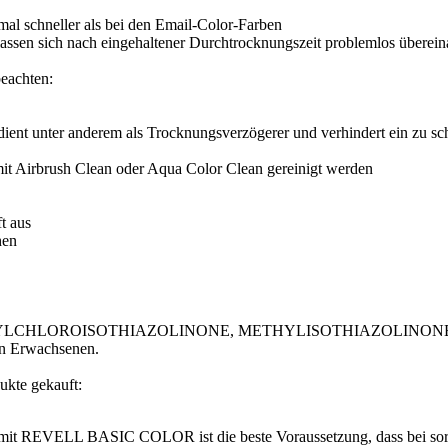
 mal schneller als bei den Email-Color-Farben
ssen sich nach eingehaltener Durchtrocknungszeit problemlos übereina
beachten:
dient unter anderem als Trocknungsverzögerer und verhindert ein zu sch
ch mit Airbrush Clean oder Aqua Color Clean gereinigt werden
t aus
hen
vation: METHYLCHLOROISOTHIAZOLINONE, METHYLISOTHIAZOLI
on Erwachsenen.
ukte gekauft:
it REVELL BASIC COLOR ist die beste Voraussetzung, dass bei sorgfä