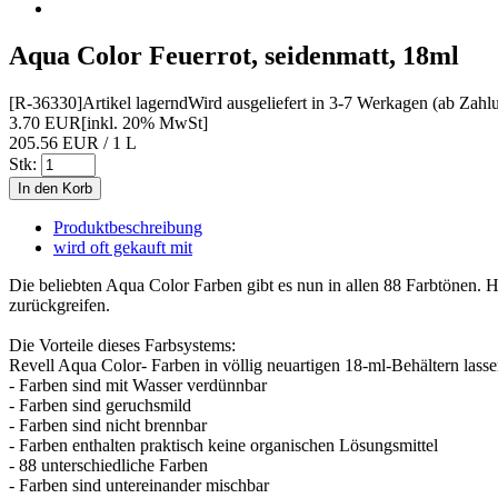
Aqua Color Feuerrot, seidenmatt, 18ml
[R-36330]
Artikel lagernd
Wird ausgeliefert in 3-7 Werkagen (ab Zahl
3.70 EUR
[inkl. 20% MwSt]
205.56 EUR / 1 L
Stk:
Produktbeschreibung
wird oft gekauft mit
Die beliebten Aqua Color Farben gibt es nun in allen 88 Farbtönen.
zurückgreifen.
Die Vorteile dieses Farbsystems:
Revell Aqua Color- Farben in völlig neuartigen 18-ml-Behältern lassen
- Farben sind mit Wasser verdünnbar
- Farben sind geruchsmild
- Farben sind nicht brennbar
- Farben enthalten praktisch keine organischen Lösungsmittel
- 88 unterschiedliche Farben
- Farben sind untereinander mischbar