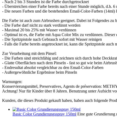
- Nach 2 bis 3 Stunden ist die Farbe durchgetrocknet
- Überstreichen einer Farbe bereits nach einer Stunde möglich, d.h. 6
- Die neuen Farben und die bestehenden Email-Color-Farben (14ml) la
Die Farbe ist auch zum Airbrushen geeignet. Dabei ist Folgendes zu 
- Die Farbe darf nicht zu stark verdünnt werden
- Maximal 20 bis 25% mit Wasser verdünnen
- Optimal ist es, die Farbe mit Aqua Color Mix zu verdünnen. Dieser 
- Die Spritzpistole nach Gebrauch sofort mit Wasser reinigen
- Falls die Farbe bereits angetrocknet ist, kann die Spritzpistole au
Zur Verarbeitung mit dem Pinsel:
- Die Farben sind streichfähig und zeichnen sich durch hohe Deckkraf
- Glatte Oberflächen nach dem Pinseln - fast so gut wie beim Airbrus
- Endresultat absolut vergleichbar zu den Email-Color-Farben
- Außergewöhnliche Ergebnisse beim Pinseln
Warnungen:
Konservierungsmittel, Preservatives, Agents de préser
Achtung! Nur für Kinder über 8 Jahren. Benutzung unter Aufsicht v
Kunden, die dieses Produkt gekauft haben, haben auch folgende Prod
Basic Color Grundierungsspray 150ml
Eine gute Grundierung m