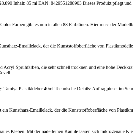
 28.890 Inhalt: 85 ml EAN: 8429551288903 Dieses Produkt pflegt und re
 Color Farben gibt es nun in allen 88 Farbtönen. Hier muss der Model
Kunstharz-Emaillelack, der die Kunststoffoberfläche von Plastikmodellen
d Acryl-Sprühfarben, die sehr schnell trocknen und eine hohe Deckkraft
evell
 Tamiya Plastikkleber 40ml Technische Details: Auftragpinsel im Schr
t ein Kunstharz-Emaillelack, der die Kunststoffoberfläche von Plastikmo
naues Kleben. Mit der nadelfeinen Kanüle lassen sich mikrogenaue Kle