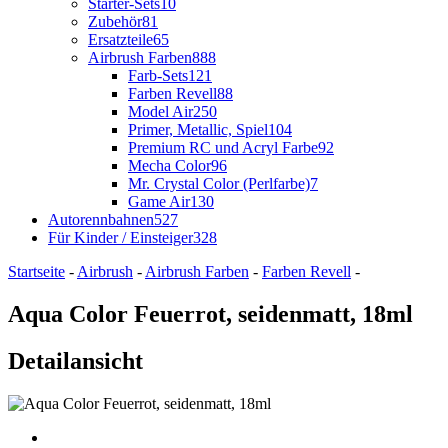
Starter-Sets
10
Zubehör
81
Ersatzteile
65
Airbrush Farben
888
Farb-Sets
121
Farben Revell
88
Model Air
250
Primer, Metallic, Spiel
104
Premium RC und Acryl Farbe
92
Mecha Color
96
Mr. Crystal Color (Perlfarbe)
7
Game Air
130
Autorennbahnen
527
Für Kinder / Einsteiger
328
Startseite
-
Airbrush
-
Airbrush Farben
-
Farben Revell
-
Aqua Color Feuerrot, seidenmatt, 18ml
Detailansicht