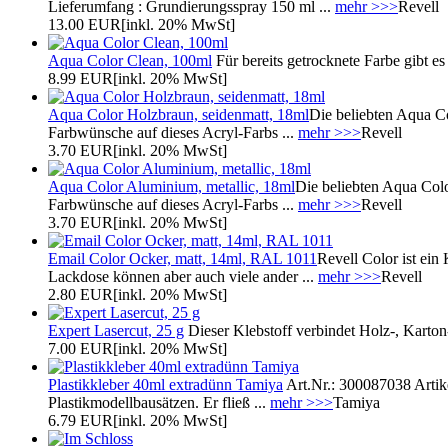
Lieferumfang : Grundierungsspray 150 ml ...
mehr >>>
Revell
13.00 EUR
[inkl. 20% MwSt]
Aqua Color Clean, 100ml
Für bereits getrocknete Farbe gibt 
8.99 EUR
[inkl. 20% MwSt]
Aqua Color Holzbraun, seidenmatt, 18ml
Die beliebten Aqua C
Farbwünsche auf dieses Acryl-Farbs ...
mehr >>>
Revell
3.70 EUR
[inkl. 20% MwSt]
Aqua Color Aluminium, metallic, 18ml
Die beliebten Aqua Colo
Farbwünsche auf dieses Acryl-Farbs ...
mehr >>>
Revell
3.70 EUR
[inkl. 20% MwSt]
Email Color Ocker, matt, 14ml, RAL 1011
Revell Color ist ein
Lackdose können aber auch viele ander ...
mehr >>>
Revell
2.80 EUR
[inkl. 20% MwSt]
Expert Lasercut, 25 g
Dieser Klebstoff verbindet Holz-, Karton
7.00 EUR
[inkl. 20% MwSt]
Plastikkleber 40ml extradünn Tamiya
Art.Nr.: 300087038 Artik
Plastikmodellbausätzen. Er fließ ...
mehr >>>
Tamiya
6.79 EUR
[inkl. 20% MwSt]