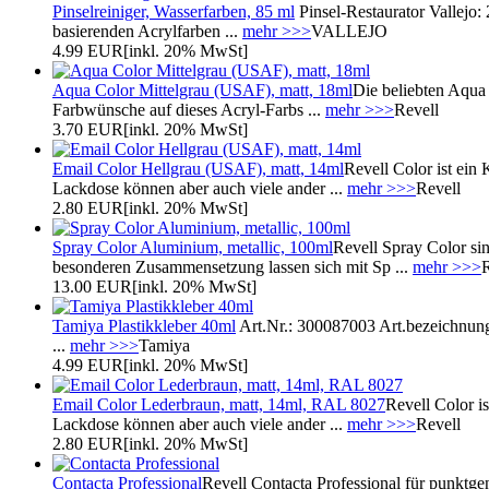
Pinselreiniger, Wasserfarben, 85 ml
Pinsel-Restaurator Vallejo:
basierenden Acrylfarben ...
mehr >>>
VALLEJO
4.99 EUR
[inkl. 20% MwSt]
Aqua Color Mittelgrau (USAF), matt, 18ml
Die beliebten Aqua
Farbwünsche auf dieses Acryl-Farbs ...
mehr >>>
Revell
3.70 EUR
[inkl. 20% MwSt]
Email Color Hellgrau (USAF), matt, 14ml
Revell Color ist ein 
Lackdose können aber auch viele ander ...
mehr >>>
Revell
2.80 EUR
[inkl. 20% MwSt]
Spray Color Aluminium, metallic, 100ml
Revell Spray Color sin
besonderen Zusammensetzung lassen sich mit Sp ...
mehr >>>
R
13.00 EUR
[inkl. 20% MwSt]
Tamiya Plastikkleber 40ml
Art.Nr.: 300087003 Art.bezeichnung:
...
mehr >>>
Tamiya
4.99 EUR
[inkl. 20% MwSt]
Email Color Lederbraun, matt, 14ml, RAL 8027
Revell Color is
Lackdose können aber auch viele ander ...
mehr >>>
Revell
2.80 EUR
[inkl. 20% MwSt]
Contacta Professional
Revell Contacta Professional für punktge