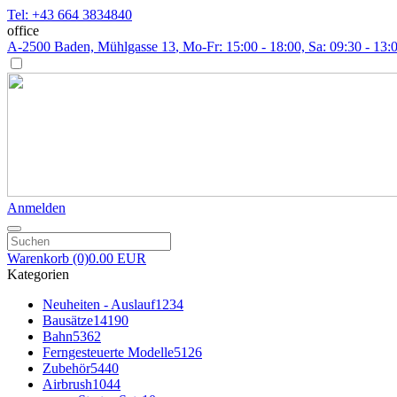
Tel: +43 664 3834840
office
A-2500 Baden, Mühlgasse 13
, Mo-Fr: 15:00 - 18:00, Sa: 09:30 - 13:
Anmelden
Warenkorb
(0)
0.00 EUR
Kategorien
Neuheiten - Auslauf
1234
Bausätze
14190
Bahn
5362
Ferngesteuerte Modelle
5126
Zubehör
5440
Airbrush
1044