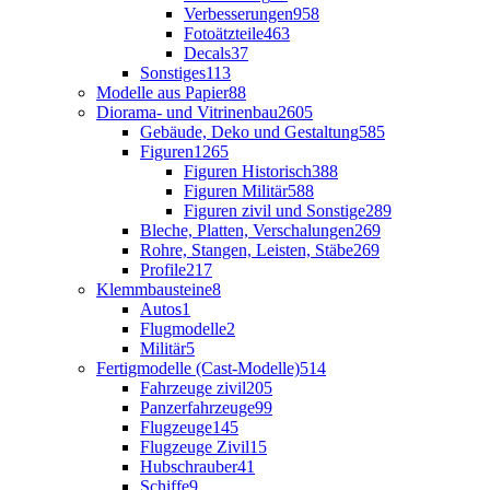
Verbesserungen
958
Fotoätzteile
463
Decals
37
Sonstiges
113
Modelle aus Papier
88
Diorama- und Vitrinenbau
2605
Gebäude, Deko und Gestaltung
585
Figuren
1265
Figuren Historisch
388
Figuren Militär
588
Figuren zivil und Sonstige
289
Bleche, Platten, Verschalungen
269
Rohre, Stangen, Leisten, Stäbe
269
Profile
217
Klemmbausteine
8
Autos
1
Flugmodelle
2
Militär
5
Fertigmodelle (Cast-Modelle)
514
Fahrzeuge zivil
205
Panzerfahrzeuge
99
Flugzeuge
145
Flugzeuge Zivil
15
Hubschrauber
41
Schiffe
9