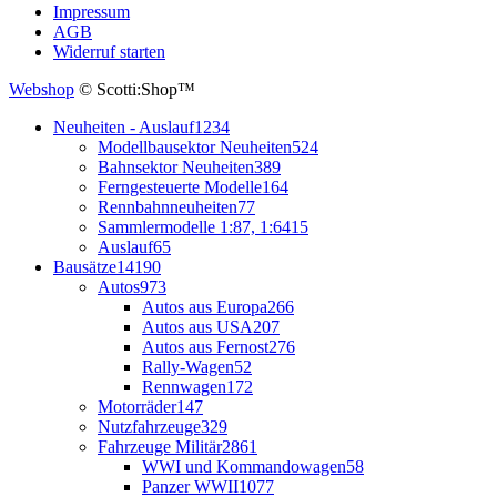
Impressum
AGB
Widerruf starten
Webshop
© Scotti:Shop™
Neuheiten - Auslauf
1234
Modellbausektor Neuheiten
524
Bahnsektor Neuheiten
389
Ferngesteuerte Modelle
164
Rennbahnneuheiten
77
Sammlermodelle 1:87, 1:64
15
Auslauf
65
Bausätze
14190
Autos
973
Autos aus Europa
266
Autos aus USA
207
Autos aus Fernost
276
Rally-Wagen
52
Rennwagen
172
Motorräder
147
Nutzfahrzeuge
329
Fahrzeuge Militär
2861
WWI und Kommandowagen
58
Panzer WWII
1077