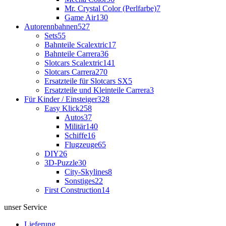
Mr. Crystal Color (Perlfarbe)
7
Game Air
130
Autorennbahnen
527
Sets
55
Bahnteile Scalextric
17
Bahnteile Carrera
36
Slotcars Scalextric
141
Slotcars Carrera
270
Ersatzteile für Slotcars SX
5
Ersatzteile und Kleinteile Carrera
3
Für Kinder / Einsteiger
328
Easy Klick
258
Autos
37
Militär
140
Schiffe
16
Flugzeuge
65
DIY
26
3D-Puzzle
30
City-Skylines
8
Sonstiges
22
First Construction
14
unser Service
Lieferung