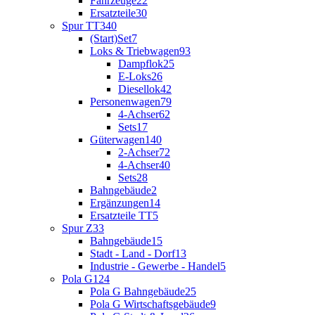
Fahrzeuge
22
Ersatzteile
30
Spur TT
340
(Start)Set
7
Loks & Triebwagen
93
Dampflok
25
E-Loks
26
Diesellok
42
Personenwagen
79
4-Achser
62
Sets
17
Güterwagen
140
2-Achser
72
4-Achser
40
Sets
28
Bahngebäude
2
Ergänzungen
14
Ersatzteile TT
5
Spur Z
33
Bahngebäude
15
Stadt - Land - Dorf
13
Industrie - Gewerbe - Handel
5
Pola G
124
Pola G Bahngebäude
25
Pola G Wirtschaftsgebäude
9