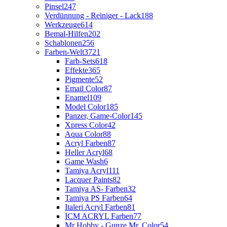
Pinsel
247
Verdünnung - Reiniger - Lack
188
Werkzeuge
614
Bemal-Hilfen
202
Schablonen
256
Farben-Welt
3721
Farb-Sets
618
Effekte
365
Pigmente
52
Email Color
87
Enamel
109
Model Color
185
Panzer, Game-Color
145
Xpress Color
42
Aqua Color
88
Acryl Farben
87
Heller Acryl
68
Game Wash
6
Tamiya Acryl
111
Lacquer Paints
82
Tamiya AS- Farben
32
Tamiya PS Farben
64
Italeri Acryl Farben
81
ICM ACRYL Farben
77
Mr Hobby - Gunze Mr. Color
54