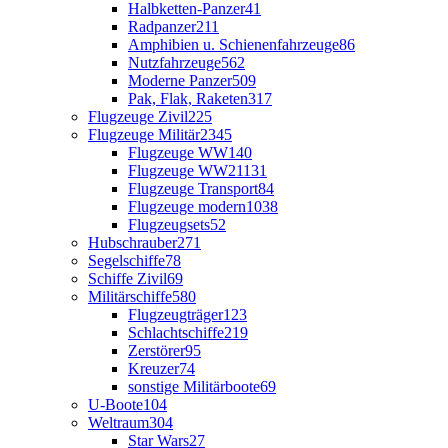
Halbketten-Panzer
41
Radpanzer
211
Amphibien u. Schienenfahrzeuge
86
Nutzfahrzeuge
562
Moderne Panzer
509
Pak, Flak, Raketen
317
Flugzeuge Zivil
225
Flugzeuge Militär
2345
Flugzeuge WW1
40
Flugzeuge WW2
1131
Flugzeuge Transport
84
Flugzeuge modern
1038
Flugzeugsets
52
Hubschrauber
271
Segelschiffe
78
Schiffe Zivil
69
Militärschiffe
580
Flugzeugträger
123
Schlachtschiffe
219
Zerstörer
95
Kreuzer
74
sonstige Militärboote
69
U-Boote
104
Weltraum
304
Star Wars
27