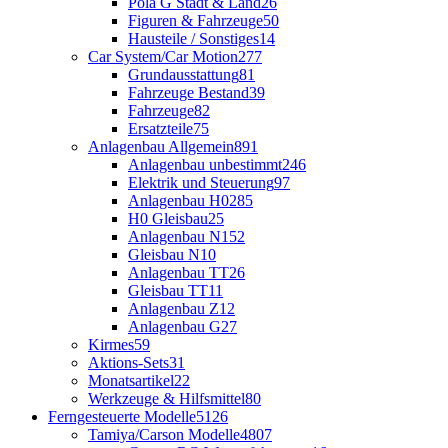
Pola G Stadt & Land
26
Figuren & Fahrzeuge
50
Hausteile / Sonstiges
14
Car System/Car Motion
277
Grundausstattung
81
Fahrzeuge Bestand
39
Fahrzeuge
82
Ersatzteile
75
Anlagenbau Allgemein
891
Anlagenbau unbestimmt
246
Elektrik und Steuerung
97
Anlagenbau H0
285
H0 Gleisbau
25
Anlagenbau N
152
Gleisbau N
10
Anlagenbau TT
26
Gleisbau TT
11
Anlagenbau Z
12
Anlagenbau G
27
Kirmes
59
Aktions-Sets
31
Monatsartikel
22
Werkzeuge & Hilfsmittel
80
Ferngesteuerte Modelle
5126
Tamiya/Carson Modelle
4807