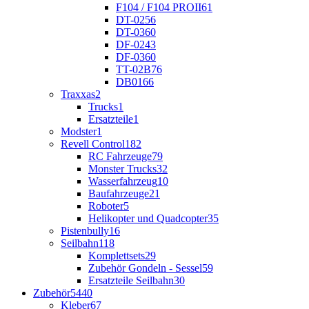
F104 / F104 PROII
61
DT-02
56
DT-03
60
DF-02
43
DF-03
60
TT-02B
76
DB01
66
Traxxas
2
Trucks
1
Ersatzteile
1
Modster
1
Revell Control
182
RC Fahrzeuge
79
Monster Trucks
32
Wasserfahrzeug
10
Baufahrzeuge
21
Roboter
5
Helikopter und Quadcopter
35
Pistenbully
16
Seilbahn
118
Komplettsets
29
Zubehör Gondeln - Sessel
59
Ersatzteile Seilbahn
30
Zubehör
5440
Kleber
67