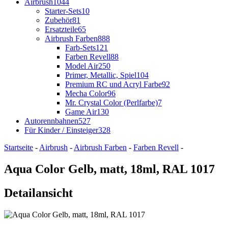
Airbrush
1044
Starter-Sets
10
Zubehör
81
Ersatzteile
65
Airbrush Farben
888
Farb-Sets
121
Farben Revell
88
Model Air
250
Primer, Metallic, Spiel
104
Premium RC und Acryl Farbe
92
Mecha Color
96
Mr. Crystal Color (Perlfarbe)
7
Game Air
130
Autorennbahnen
527
Für Kinder / Einsteiger
328
Startseite
-
Airbrush
-
Airbrush Farben
-
Farben Revell
-
Aqua Color Gelb, matt, 18ml, RAL 1017
Detailansicht