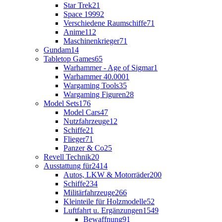
Star Trek
21
Space 1999
2
Verschiedene Raumschiffe
71
Anime
112
Maschinenkrieger
71
Gundam
14
Tabletop Games
65
Warhammer - Age of Sigmar
1
Warhammer 40.000
1
Wargaming Tools
35
Wargaming Figuren
28
Model Sets
176
Model Cars
47
Nutzfahrzeuge
12
Schiffe
21
Flieger
71
Panzer & Co
25
Revell Technik
20
Ausstattung für
2414
Autos, LKW & Motorräder
200
Schiffe
234
Militärfahrzeuge
266
Kleinteile für Holzmodelle
52
Luftfahrt u. Ergänzungen
1549
Bewaffnung
91