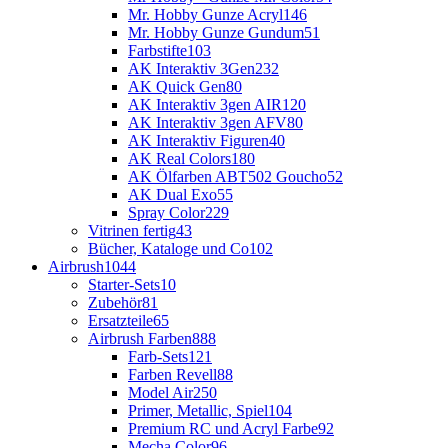
Mr. Hobby Gunze Acryl
146
Mr. Hobby Gunze Gundum
51
Farbstifte
103
AK Interaktiv 3Gen
232
AK Quick Gen
80
AK Interaktiv 3gen AIR
120
AK Interaktiv 3gen AFV
80
AK Interaktiv Figuren
40
AK Real Colors
180
AK Ölfarben ABT502 Goucho
52
AK Dual Exo
55
Spray Color
229
Vitrinen fertig
43
Bücher, Kataloge und Co
102
Airbrush
1044
Starter-Sets
10
Zubehör
81
Ersatzteile
65
Airbrush Farben
888
Farb-Sets
121
Farben Revell
88
Model Air
250
Primer, Metallic, Spiel
104
Premium RC und Acryl Farbe
92
Mecha Color
96