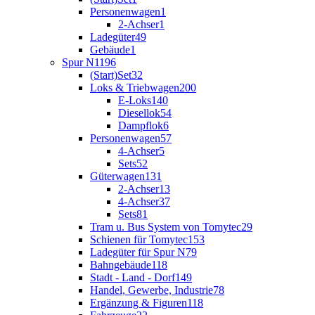
Personenwagen
1
2-Achser
1
Ladegüter
49
Gebäude
1
Spur N
1196
(Start)Set
32
Loks & Triebwagen
200
E-Loks
140
Diesellok
54
Dampflok
6
Personenwagen
57
4-Achser
5
Sets
52
Güterwagen
131
2-Achser
13
4-Achser
37
Sets
81
Tram u. Bus System von Tomytec
29
Schienen für Tomytec
153
Ladegüter für Spur N
79
Bahngebäude
118
Stadt - Land - Dorf
149
Handel, Gewerbe, Industrie
78
Ergänzung & Figuren
118