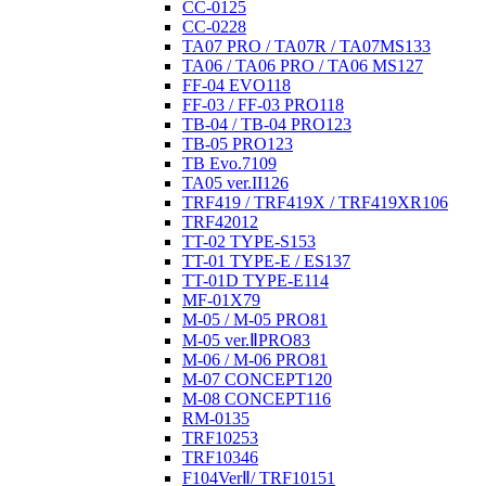
CC-01
25
CC-02
28
TA07 PRO / TA07R / TA07MS
133
TA06 / TA06 PRO / TA06 MS
127
FF-04 EVO
118
FF-03 / FF-03 PRO
118
TB-04 / TB-04 PRO
123
TB-05 PRO
123
TB Evo.7
109
TA05 ver.II
126
TRF419 / TRF419X / TRF419XR
106
TRF420
12
TT-02 TYPE-S
153
TT-01 TYPE-E / ES
137
TT-01D TYPE-E
114
MF-01X
79
M-05 / M-05 PRO
81
M-05 ver.ⅡPRO
83
M-06 / M-06 PRO
81
M-07 CONCEPT
120
M-08 CONCEPT
116
RM-01
35
TRF102
53
TRF103
46
F104VerⅡ/ TRF101
51