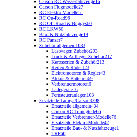
Carson RC-Wasserfahrzeuge
16
Carson Flugmodelle
27
RC Elektro Modelle
51
RC On-Road
96
RC Off-Road & Buggys
60
RC LKW
50
Bau- & Nutzfahrzeuge
19
RC Panzer
7
Zubehör allgemein
1083
Lastwagen Zubehör
293
Truck & Auflieger Zubehör
217
Karosserien & Zubehör
213
Reifen & Räder
123
Elektromotoren & Regler
43
Akkus & Batterien
69
Verbrennermotoren
6
Ladegeräte
16
Fernsteueranlagen
103
Ersatzteile Tamiya/Carson
3398
Ersatzteile allgemein
434
Carson RC Tuningteile
66
Ersatzteile Verbrenner-Modelle
76
Ersatzteile Elektro-Modelle
42
Ersatzteile Bau- & Nutzfahrzeuge
1
TRF
60