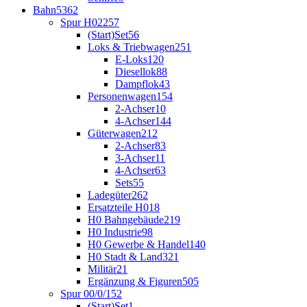
Bahn
5362
Spur H0
2257
(Start)Set
56
Loks & Triebwagen
251
E-Loks
120
Diesellok
88
Dampflok
43
Personenwagen
154
2-Achser
10
4-Achser
144
Güterwagen
212
2-Achser
83
3-Achser
11
4-Achser
63
Sets
55
Ladegüter
262
Ersatzteile H0
18
H0 Bahngebäude
219
H0 Industrie
98
H0 Gewerbe & Handel
140
H0 Stadt & Land
321
Militär
21
Ergänzung & Figuren
505
Spur 00/0/1
52
(Start)Set
1