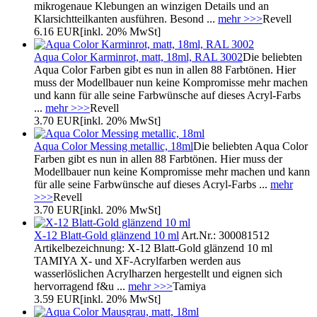
mikrogenaue Klebungen an winzigen Details und an
Klarsichtteilkanten ausführen. Besond ...
mehr >>>
Revell
6.16 EUR
[inkl. 20% MwSt]
Aqua Color Karminrot, matt, 18ml, RAL 3002
Die beliebten
Aqua Color Farben gibt es nun in allen 88 Farbtönen. Hier
muss der Modellbauer nun keine Kompromisse mehr machen
und kann für alle seine Farbwünsche auf dieses Acryl-Farbs
...
mehr >>>
Revell
3.70 EUR
[inkl. 20% MwSt]
Aqua Color Messing metallic, 18ml
Die beliebten Aqua Color
Farben gibt es nun in allen 88 Farbtönen. Hier muss der
Modellbauer nun keine Kompromisse mehr machen und kann
für alle seine Farbwünsche auf dieses Acryl-Farbs ...
mehr
>>>
Revell
3.70 EUR
[inkl. 20% MwSt]
X-12 Blatt-Gold glänzend 10 ml
Art.Nr.: 300081512
Artikelbezeichnung: X-12 Blatt-Gold glänzend 10 ml
TAMIYA X- und XF-Acrylfarben werden aus
wasserlöslichen Acrylharzen hergestellt und eignen sich
hervorragend f&u ...
mehr >>>
Tamiya
3.59 EUR
[inkl. 20% MwSt]