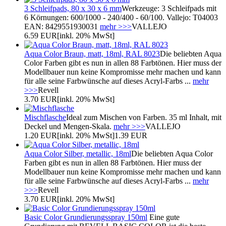
3 Schleifpads, 80 x 30 x 6 mm
Werkzeuge: 3 Schleifpads mit
6 Körnungen: 600/1000 - 240/400 - 60/100. Vallejo: T04003
EAN: 8429551930031
mehr >>>
VALLEJO
6.59 EUR
[inkl. 20% MwSt]
Aqua Color Braun, matt, 18ml, RAL 8023
Die beliebten Aqua
Color Farben gibt es nun in allen 88 Farbtönen. Hier muss der
Modellbauer nun keine Kompromisse mehr machen und kann
für alle seine Farbwünsche auf dieses Acryl-Farbs ...
mehr
>>>
Revell
3.70 EUR
[inkl. 20% MwSt]
Mischflasche
Ideal zum Mischen von Farben. 35 ml Inhalt, mit
Deckel und Mengen-Skala.
mehr >>>
VALLEJO
1.20 EUR
[inkl. 20% MwSt]
1.39 EUR
Aqua Color Silber, metallic, 18ml
Die beliebten Aqua Color
Farben gibt es nun in allen 88 Farbtönen. Hier muss der
Modellbauer nun keine Kompromisse mehr machen und kann
für alle seine Farbwünsche auf dieses Acryl-Farbs ...
mehr
>>>
Revell
3.70 EUR
[inkl. 20% MwSt]
Basic Color Grundierungsspray 150ml
Eine gute