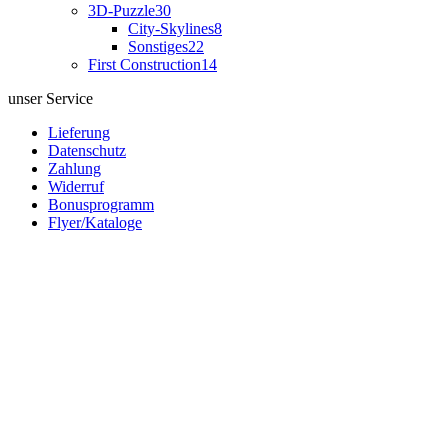
3D-Puzzle
30
City-Skylines
8
Sonstiges
22
First Construction
14
unser Service
Lieferung
Datenschutz
Zahlung
Widerruf
Bonusprogramm
Flyer/Kataloge