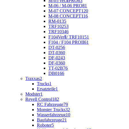
M-05 ver.ⅡPRO
83
M-06 / M-06 PRO
81
M-07 CONCEPT
120
M-08 CONCEPT
116
RM-01
35
TRF102
53
TRF103
46
F104VerⅡ/ TRF101
51
F104 / F104 PROII
61
DT-02
56
DT-03
60
DF-02
43
DF-03
60
TT-02B
76
DB01
66
Traxxas
2
Trucks
1
Ersatzteile
1
Modster
1
Revell Control
182
RC Fahrzeuge
79
Monster Trucks
32
Wasserfahrzeug
10
Baufahrzeuge
21
Roboter
5