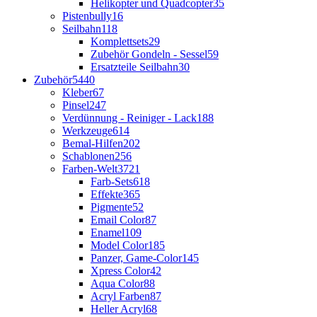
Helikopter und Quadcopter
35
Pistenbully
16
Seilbahn
118
Komplettsets
29
Zubehör Gondeln - Sessel
59
Ersatzteile Seilbahn
30
Zubehör
5440
Kleber
67
Pinsel
247
Verdünnung - Reiniger - Lack
188
Werkzeuge
614
Bemal-Hilfen
202
Schablonen
256
Farben-Welt
3721
Farb-Sets
618
Effekte
365
Pigmente
52
Email Color
87
Enamel
109
Model Color
185
Panzer, Game-Color
145
Xpress Color
42
Aqua Color
88
Acryl Farben
87
Heller Acryl
68