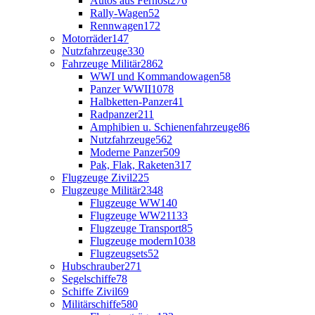
Autos aus Fernost
276
Rally-Wagen
52
Rennwagen
172
Motorräder
147
Nutzfahrzeuge
330
Fahrzeuge Militär
2862
WWI und Kommandowagen
58
Panzer WWII
1078
Halbketten-Panzer
41
Radpanzer
211
Amphibien u. Schienenfahrzeuge
86
Nutzfahrzeuge
562
Moderne Panzer
509
Pak, Flak, Raketen
317
Flugzeuge Zivil
225
Flugzeuge Militär
2348
Flugzeuge WW1
40
Flugzeuge WW2
1133
Flugzeuge Transport
85
Flugzeuge modern
1038
Flugzeugsets
52
Hubschrauber
271
Segelschiffe
78
Schiffe Zivil
69
Militärschiffe
580