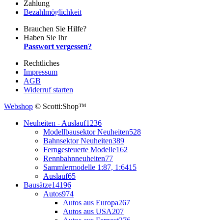
Zahlung
Bezahlmöglichkeit
Brauchen Sie Hilfe?
Haben Sie Ihr
Passwort vergessen?
Rechtliches
Impressum
AGB
Widerruf starten
Webshop
© Scotti:Shop™
Neuheiten - Auslauf
1236
Modellbausektor Neuheiten
528
Bahnsektor Neuheiten
389
Ferngesteuerte Modelle
162
Rennbahnneuheiten
77
Sammlermodelle 1:87, 1:64
15
Auslauf
65
Bausätze
14196
Autos
974
Autos aus Europa
267
Autos aus USA
207