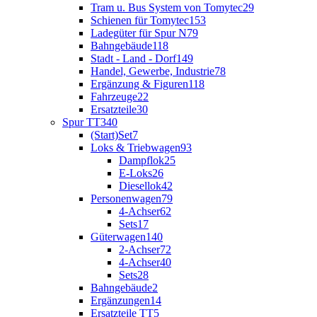
Tram u. Bus System von Tomytec
29
Schienen für Tomytec
153
Ladegüter für Spur N
79
Bahngebäude
118
Stadt - Land - Dorf
149
Handel, Gewerbe, Industrie
78
Ergänzung & Figuren
118
Fahrzeuge
22
Ersatzteile
30
Spur TT
340
(Start)Set
7
Loks & Triebwagen
93
Dampflok
25
E-Loks
26
Diesellok
42
Personenwagen
79
4-Achser
62
Sets
17
Güterwagen
140
2-Achser
72
4-Achser
40
Sets
28
Bahngebäude
2
Ergänzungen
14
Ersatzteile TT
5