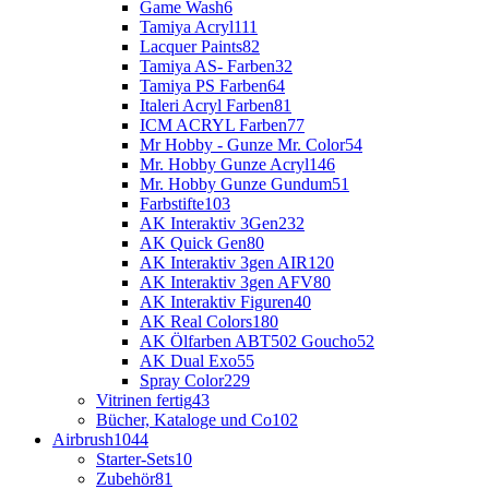
Game Wash
6
Tamiya Acryl
111
Lacquer Paints
82
Tamiya AS- Farben
32
Tamiya PS Farben
64
Italeri Acryl Farben
81
ICM ACRYL Farben
77
Mr Hobby - Gunze Mr. Color
54
Mr. Hobby Gunze Acryl
146
Mr. Hobby Gunze Gundum
51
Farbstifte
103
AK Interaktiv 3Gen
232
AK Quick Gen
80
AK Interaktiv 3gen AIR
120
AK Interaktiv 3gen AFV
80
AK Interaktiv Figuren
40
AK Real Colors
180
AK Ölfarben ABT502 Goucho
52
AK Dual Exo
55
Spray Color
229
Vitrinen fertig
43
Bücher, Kataloge und Co
102
Airbrush
1044
Starter-Sets
10
Zubehör
81