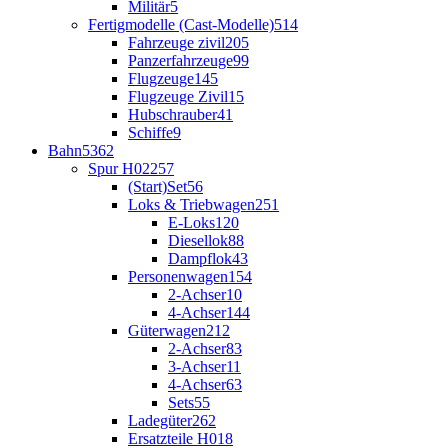
Militär
5
Fertigmodelle (Cast-Modelle)
514
Fahrzeuge zivil
205
Panzerfahrzeuge
99
Flugzeuge
145
Flugzeuge Zivil
15
Hubschrauber
41
Schiffe
9
Bahn
5362
Spur H0
2257
(Start)Set
56
Loks & Triebwagen
251
E-Loks
120
Diesellok
88
Dampflok
43
Personenwagen
154
2-Achser
10
4-Achser
144
Güterwagen
212
2-Achser
83
3-Achser
11
4-Achser
63
Sets
55
Ladegüter
262
Ersatzteile H0
18