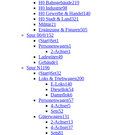
H0 Bahngebäude
219
H0 Industrie
98
H0 Gewerbe & Handel
140
H0 Stadt & Land
321
Militär
21
Ergänzung & Figuren
505
Spur 00/0/1
52
(Start)Set
1
Personenwagen
1
2-Achser
1
Ladegüter
49
Gebäude
1
Spur N
1196
(Start)Set
32
Loks & Triebwagen
200
E-Loks
140
Diesellok
54
Dampflok
6
Personenwagen
57
4-Achser
5
Sets
52
Güterwagen
131
2-Achser
13
4-Achser
37
Sets
81