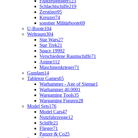
Flugzeugträger
123
Schlachtschiffe
219
Zerstörer
95
Kreuzer
74
sonstige Militärboote
69
U-Boote
104
Weltraum
304
Star Wars
27
Star Trek
21
Space 1999
2
Verschiedene Raumschiffe
71
Anime
112
Maschinenkrieger
71
Gundam
14
Tabletop Games
65
Warhammer - Age of Sigmar
1
Warhammer 40.000
1
Wargaming Tools
35
Wargaming Figuren
28
Model Sets
176
Model Cars
47
Nutzfahrzeuge
12
Schiffe
21
Flieger
71
Panzer & Co
25