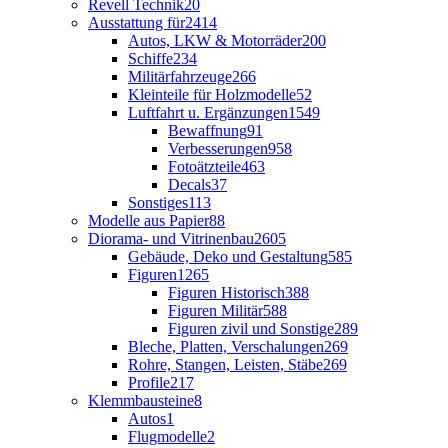
Revell Technik
20
Ausstattung für
2414
Autos, LKW & Motorräder
200
Schiffe
234
Militärfahrzeuge
266
Kleinteile für Holzmodelle
52
Luftfahrt u. Ergänzungen
1549
Bewaffnung
91
Verbesserungen
958
Fotoätzteile
463
Decals
37
Sonstiges
113
Modelle aus Papier
88
Diorama- und Vitrinenbau
2605
Gebäude, Deko und Gestaltung
585
Figuren
1265
Figuren Historisch
388
Figuren Militär
588
Figuren zivil und Sonstige
289
Bleche, Platten, Verschalungen
269
Rohre, Stangen, Leisten, Stäbe
269
Profile
217
Klemmbausteine
8
Autos
1
Flugmodelle
2