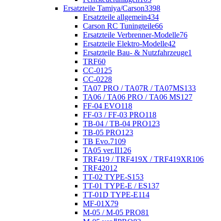
Ersatzteile Tamiya/Carson
3398
Ersatzteile allgemein
434
Carson RC Tuningteile
66
Ersatzteile Verbrenner-Modelle
76
Ersatzteile Elektro-Modelle
42
Ersatzteile Bau- & Nutzfahrzeuge
1
TRF
60
CC-01
25
CC-02
28
TA07 PRO / TA07R / TA07MS
133
TA06 / TA06 PRO / TA06 MS
127
FF-04 EVO
118
FF-03 / FF-03 PRO
118
TB-04 / TB-04 PRO
123
TB-05 PRO
123
TB Evo.7
109
TA05 ver.II
126
TRF419 / TRF419X / TRF419XR
106
TRF420
12
TT-02 TYPE-S
153
TT-01 TYPE-E / ES
137
TT-01D TYPE-E
114
MF-01X
79
M-05 / M-05 PRO
81