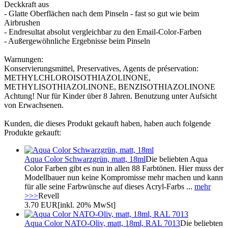
Deckkraft aus
- Glatte Oberflächen nach dem Pinseln - fast so gut wie beim
Airbrushen
- Endresultat absolut vergleichbar zu den Email-Color-Farben
- Außergewöhnliche Ergebnisse beim Pinseln
Warnungen:
Konservierungsmittel, Preservatives, Agents de préservation:
METHYLCHLOROISOTHIAZOLINONE,
METHYLISOTHIAZOLINONE, BENZISOTHIAZOLINONE
Achtung! Nur für Kinder über 8 Jahren. Benutzung unter Aufsicht
von Erwachsenen.
Kunden, die dieses Produkt gekauft haben, haben auch folgende
Produkte gekauft:
Aqua Color Schwarzgrün, matt, 18ml
Die beliebten Aqua
Color Farben gibt es nun in allen 88 Farbtönen. Hier muss der
Modellbauer nun keine Kompromisse mehr machen und kann
für alle seine Farbwünsche auf dieses Acryl-Farbs ...
mehr
>>>
Revell
3.70 EUR
[inkl. 20% MwSt]
Aqua Color NATO-Oliv, matt, 18ml, RAL 7013
Die beliebten