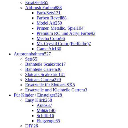
Ersatzteile
65
Airbrush Farben
888
Farb-Sets
121
Farben Revell
88
Model Air
250
Primer, Metallic, Spiel
104
Premium RC und Acryl Farbe
92
Mecha Color
96
Mr. Crystal Color (Perlfarbe)
7
Game Air
130
Autorennbahnen
527
Sets
55
Bahnteile Scalextric
17
Bahnteile Carrera
36
Slotcars Scalextric
141
Slotcars Carrera
270
Ersatzteile für Slotcars SX
5
Ersatzteile und Kleinteile Carrera
3
Für Kinder / Einsteiger
328
Easy Klick
258
Autos
37
Militär
140
Schiffe
16
Flugzeuge
65
DIY
26