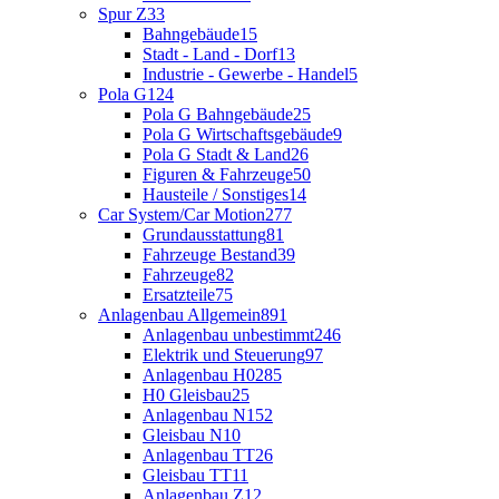
Spur Z
33
Bahngebäude
15
Stadt - Land - Dorf
13
Industrie - Gewerbe - Handel
5
Pola G
124
Pola G Bahngebäude
25
Pola G Wirtschaftsgebäude
9
Pola G Stadt & Land
26
Figuren & Fahrzeuge
50
Hausteile / Sonstiges
14
Car System/Car Motion
277
Grundausstattung
81
Fahrzeuge Bestand
39
Fahrzeuge
82
Ersatzteile
75
Anlagenbau Allgemein
891
Anlagenbau unbestimmt
246
Elektrik und Steuerung
97
Anlagenbau H0
285
H0 Gleisbau
25
Anlagenbau N
152
Gleisbau N
10
Anlagenbau TT
26
Gleisbau TT
11
Anlagenbau Z
12