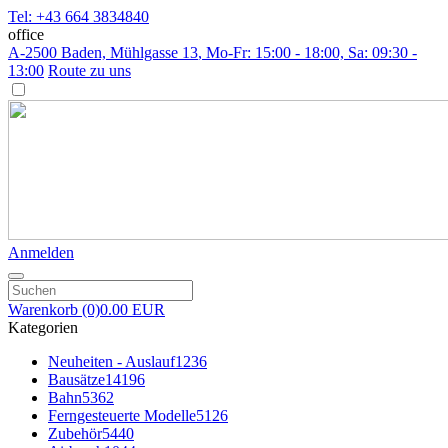
Tel: +43 664 3834840
office
A-2500 Baden, Mühlgasse 13
, Mo-Fr: 15:00 - 18:00, Sa: 09:30 -
13:00
Route zu uns
Anmelden
Warenkorb
(0)
0.00 EUR
Kategorien
Neuheiten - Auslauf
1236
Bausätze
14196
Bahn
5362
Ferngesteuerte Modelle
5126
Zubehör
5440