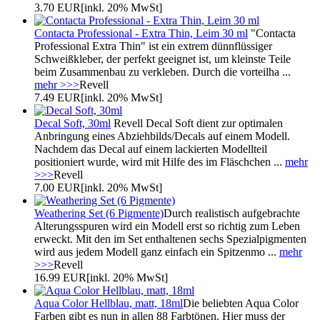
3.70 EUR
[inkl. 20% MwSt]
Contacta Professional - Extra Thin, Leim 30 ml
"Contacta
Professional Extra Thin" ist ein extrem dünnflüssiger
Schweißkleber, der perfekt geeignet ist, um kleinste Teile
beim Zusammenbau zu verkleben. Durch die vorteilha ...
mehr >>>
Revell
7.49 EUR
[inkl. 20% MwSt]
Decal Soft, 30ml
Revell Decal Soft dient zur optimalen
Anbringung eines Abziehbilds/Decals auf einem Modell.
Nachdem das Decal auf einem lackierten Modellteil
positioniert wurde, wird mit Hilfe des im Fläschchen ...
mehr
>>>
Revell
7.00 EUR
[inkl. 20% MwSt]
Weathering Set (6 Pigmente)
Durch realistisch aufgebrachte
Alterungsspuren wird ein Modell erst so richtig zum Leben
erweckt. Mit den im Set enthaltenen sechs Spezialpigmenten
wird aus jedem Modell ganz einfach ein Spitzenmo ...
mehr
>>>
Revell
16.99 EUR
[inkl. 20% MwSt]
Aqua Color Hellblau, matt, 18ml
Die beliebten Aqua Color
Farben gibt es nun in allen 88 Farbtönen. Hier muss der