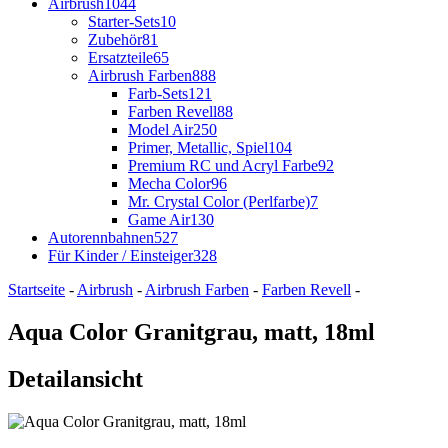
Airbrush
1044
Starter-Sets
10
Zubehör
81
Ersatzteile
65
Airbrush Farben
888
Farb-Sets
121
Farben Revell
88
Model Air
250
Primer, Metallic, Spiel
104
Premium RC und Acryl Farbe
92
Mecha Color
96
Mr. Crystal Color (Perlfarbe)
7
Game Air
130
Autorennbahnen
527
Für Kinder / Einsteiger
328
Startseite
-
Airbrush
-
Airbrush Farben
-
Farben Revell
-
Aqua Color Granitgrau, matt, 18ml
Detailansicht