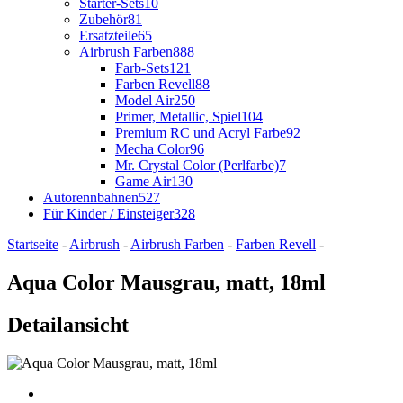
Starter-Sets
10
Zubehör
81
Ersatzteile
65
Airbrush Farben
888
Farb-Sets
121
Farben Revell
88
Model Air
250
Primer, Metallic, Spiel
104
Premium RC und Acryl Farbe
92
Mecha Color
96
Mr. Crystal Color (Perlfarbe)
7
Game Air
130
Autorennbahnen
527
Für Kinder / Einsteiger
328
Startseite
-
Airbrush
-
Airbrush Farben
-
Farben Revell
-
Aqua Color Mausgrau, matt, 18ml
Detailansicht