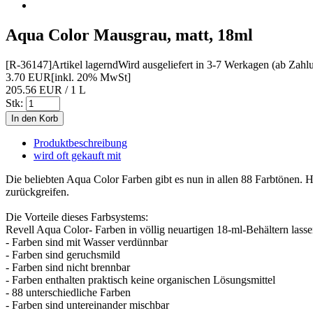
Aqua Color Mausgrau, matt, 18ml
[R-36147]
Artikel lagernd
Wird ausgeliefert in 3-7 Werkagen (ab Zahl
3.70 EUR
[inkl. 20% MwSt]
205.56 EUR / 1 L
Stk:
Produktbeschreibung
wird oft gekauft mit
Die beliebten Aqua Color Farben gibt es nun in allen 88 Farbtönen.
zurückgreifen.
Die Vorteile dieses Farbsystems:
Revell Aqua Color- Farben in völlig neuartigen 18-ml-Behältern lassen
- Farben sind mit Wasser verdünnbar
- Farben sind geruchsmild
- Farben sind nicht brennbar
- Farben enthalten praktisch keine organischen Lösungsmittel
- 88 unterschiedliche Farben
- Farben sind untereinander mischbar