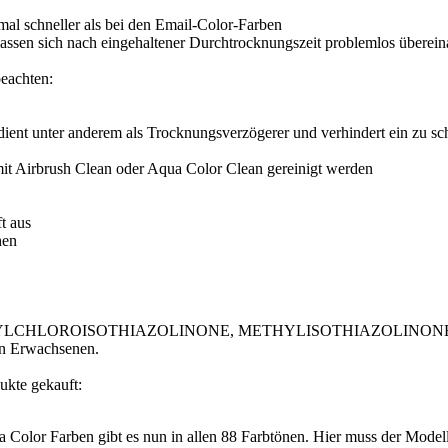
 mal schneller als bei den Email-Color-Farben
ssen sich nach eingehaltener Durchtrocknungszeit problemlos übereina
beachten:
dient unter anderem als Trocknungsverzögerer und verhindert ein zu sch
ch mit Airbrush Clean oder Aqua Color Clean gereinigt werden
t aus
hen
vation: METHYLCHLOROISOTHIAZOLINONE, METHYLISOTHIAZOLI
on Erwachsenen.
ukte gekauft:
a Color Farben gibt es nun in allen 88 Farbtönen. Hier muss der Mode