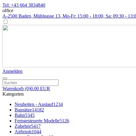
Tel: +43 664 3834840
office
A-2500 Baden, Mühlgasse 13
, Mo-Fr: 15:00 - 18:00, Sa: 09:30 - 13:
Anmelden
Warenkorb
(0)
0.00 EUR
Kategorien
Neuheiten - Auslauf
1234
Bausätze
14182
Bahn
5345
Ferngesteuerte Modelle
5126
Zubehör
5417
Airbrush
1044