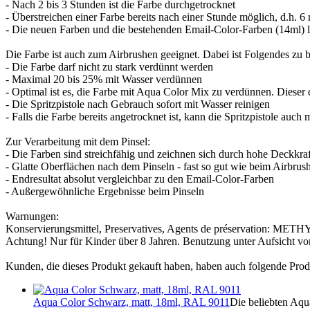
- Nach 2 bis 3 Stunden ist die Farbe durchgetrocknet
- Überstreichen einer Farbe bereits nach einer Stunde möglich, d.h. 6
- Die neuen Farben und die bestehenden Email-Color-Farben (14ml) la
Die Farbe ist auch zum Airbrushen geeignet. Dabei ist Folgendes zu 
- Die Farbe darf nicht zu stark verdünnt werden
- Maximal 20 bis 25% mit Wasser verdünnen
- Optimal ist es, die Farbe mit Aqua Color Mix zu verdünnen. Dieser 
- Die Spritzpistole nach Gebrauch sofort mit Wasser reinigen
- Falls die Farbe bereits angetrocknet ist, kann die Spritzpistole au
Zur Verarbeitung mit dem Pinsel:
- Die Farben sind streichfähig und zeichnen sich durch hohe Deckkraf
- Glatte Oberflächen nach dem Pinseln - fast so gut wie beim Airbrus
- Endresultat absolut vergleichbar zu den Email-Color-Farben
- Außergewöhnliche Ergebnisse beim Pinseln
Warnungen:
Konservierungsmittel, Preservatives, Agents de préser
Achtung! Nur für Kinder über 8 Jahren. Benutzung unter Aufsicht v
Kunden, die dieses Produkt gekauft haben, haben auch folgende Prod
Aqua Color Schwarz, matt, 18ml, RAL 9011
Die beliebten Aqu