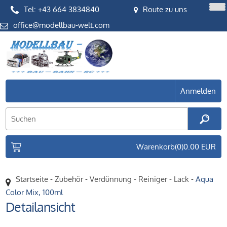
Tel: +43 664 3834840
Route zu uns
office
Anmelden
Warenkorb
(0)
0.00 EUR
Startseite
-
Zubehör
-
Verdünnung - Reiniger - Lack
-
Aqua
Color Mix, 100ml
Detailansicht