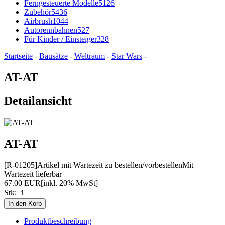
Ferngesteuerte Modelle
5126
Zubehör
5436
Airbrush
1044
Autorennbahnen
527
Für Kinder / Einsteiger
328
Startseite
-
Bausätze
-
Weltraum
-
Star Wars
-
AT-AT
Detailansicht
AT-AT
[R-01205]
Artikel mit Wartezeit zu bestellen/vorbestellen
Mit
Wartezeit lieferbar
67.00 EUR
[inkl. 20% MwSt]
Stk:
Produktbeschreibung