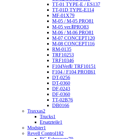
TT-01 TYPE-E / ES
137
TT-01D TYPE-E
114
MF-01X
79
M-05 / M-05 PRO
81
M-05 ver.ⅡPRO
83
M-06 / M-06 PRO
81
M-07 CONCEPT
120
M-08 CONCEPT
116
RM-01
35
TRF102
53
TRF103
46
F104VerⅡ/ TRF101
51
F104 / F104 PROII
61
DT-02
56
DT-03
60
DF-02
43
DF-03
60
TT-02B
76
DB01
66
Traxxas
2
Trucks
1
Ersatzteile
1
Modster
1
Revell Control
182
RC Fahrzeuge
79