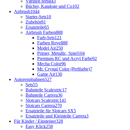
Vitrinen fertig
43
Bücher, Kataloge und Co
102
Airbrush
1044
Starter-Sets
10
Zubehör
81
Ersatzteile
65
Airbrush Farben
888
Farb-Sets
121
Farben Revell
88
Model Air
250
Primer, Metallic, Spiel
104
Premium RC und Acryl Farbe
92
Mecha Color
96
Mr. Crystal Color (Perlfarbe)
7
Game Air
130
Autorennbahnen
527
Sets
55
Bahnteile Scalextric
17
Bahnteile Carrera
36
Slotcars Scalextric
141
Slotcars Carrera
270
Ersatzteile für Slotcars SX
5
Ersatzteile und Kleinteile Carrera
3
Für Kinder / Einsteiger
328
Easy Klick
258