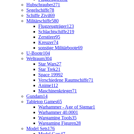
Hubschrauber
271
Segelschiffe
78
Schiffe Zivil
69
Militärschiffe
580
Flugzeugträger
123
Schlachtschiffe
219
Zerstörer
95
Kreuzer
74
sonstige Militärboote
69
U-Boote
104
Weltraum
304
Star Wars
27
Star Trek
21
Space 1999
2
Verschiedene Raumschiffe
71
Anime
112
Maschinenkrieger
71
Gundam
14
Tabletop Games
65
Warhammer - Age of Sigmar
1
Warhammer 40.000
1
Wargaming Tools
35
Wargaming Figuren
28
Model Sets
176
Model Cars
47