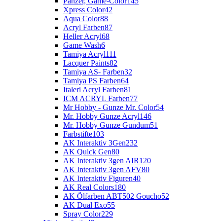
Panzer, Game-Color
145
Xpress Color
42
Aqua Color
88
Acryl Farben
87
Heller Acryl
68
Game Wash
6
Tamiya Acryl
111
Lacquer Paints
82
Tamiya AS- Farben
32
Tamiya PS Farben
64
Italeri Acryl Farben
81
ICM ACRYL Farben
77
Mr Hobby - Gunze Mr. Color
54
Mr. Hobby Gunze Acryl
146
Mr. Hobby Gunze Gundum
51
Farbstifte
103
AK Interaktiv 3Gen
232
AK Quick Gen
80
AK Interaktiv 3gen AIR
120
AK Interaktiv 3gen AFV
80
AK Interaktiv Figuren
40
AK Real Colors
180
AK Ölfarben ABT502 Goucho
52
AK Dual Exo
55
Spray Color
229