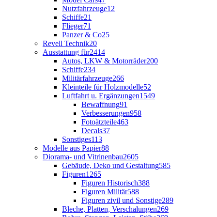
Nutzfahrzeuge
12
Schiffe
21
Flieger
71
Panzer & Co
25
Revell Technik
20
Ausstattung für
2414
Autos, LKW & Motorräder
200
Schiffe
234
Militärfahrzeuge
266
Kleinteile für Holzmodelle
52
Luftfahrt u. Ergänzungen
1549
Bewaffnung
91
Verbesserungen
958
Fotoätzteile
463
Decals
37
Sonstiges
113
Modelle aus Papier
88
Diorama- und Vitrinenbau
2605
Gebäude, Deko und Gestaltung
585
Figuren
1265
Figuren Historisch
388
Figuren Militär
588
Figuren zivil und Sonstige
289
Bleche, Platten, Verschalungen
269