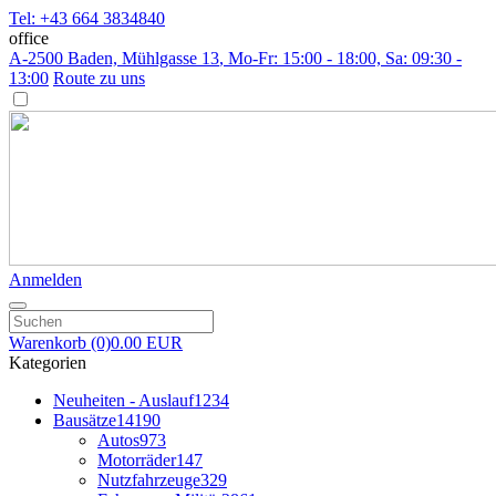
Tel: +43 664 3834840
office
A-2500 Baden, Mühlgasse 13
, Mo-Fr: 15:00 - 18:00, Sa: 09:30 -
13:00
Route zu uns
Anmelden
Warenkorb
(0)
0.00 EUR
Kategorien
Neuheiten - Auslauf
1234
Bausätze
14190
Autos
973
Motorräder
147
Nutzfahrzeuge
329