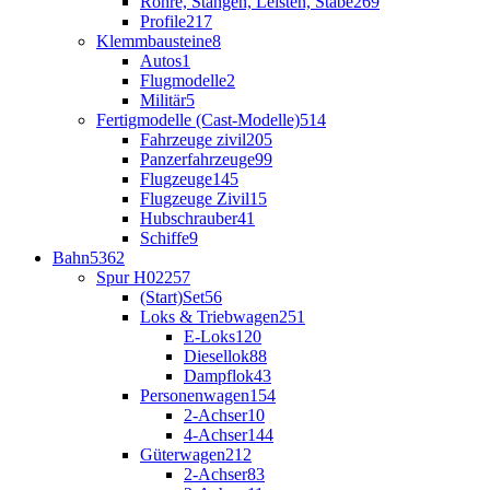
Rohre, Stangen, Leisten, Stäbe
269
Profile
217
Klemmbausteine
8
Autos
1
Flugmodelle
2
Militär
5
Fertigmodelle (Cast-Modelle)
514
Fahrzeuge zivil
205
Panzerfahrzeuge
99
Flugzeuge
145
Flugzeuge Zivil
15
Hubschrauber
41
Schiffe
9
Bahn
5362
Spur H0
2257
(Start)Set
56
Loks & Triebwagen
251
E-Loks
120
Diesellok
88
Dampflok
43
Personenwagen
154
2-Achser
10
4-Achser
144
Güterwagen
212
2-Achser
83