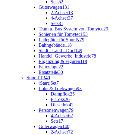
Sets
52
Güterwagen
131
2-Achser
13
4-Achser
37
Sets
81
Tram u. Bus System von Tomytec
29
Schienen für Tomytec
153
Ladegüter für Spur N
79
Bahngebäude
118
Stadt - Land - Dorf
149
Handel, Gewerbe, Industrie
78
Ergänzung & Figuren
118
Fahrzeuge
22
Ersatzteile
30
Spur TT
340
(Start)Set
7
Loks & Triebwagen
93
Dampflok
25
E-Loks
26
Diesellok
42
Personenwagen
79
4-Achser
62
Sets
17
Güterwagen
140
2-Achser
72