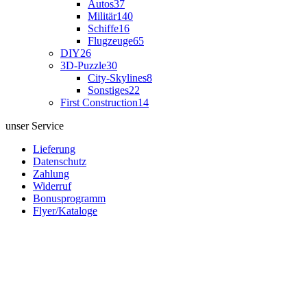
Autos
37
Militär
140
Schiffe
16
Flugzeuge
65
DIY
26
3D-Puzzle
30
City-Skylines
8
Sonstiges
22
First Construction
14
unser Service
Lieferung
Datenschutz
Zahlung
Widerruf
Bonusprogramm
Flyer/Kataloge