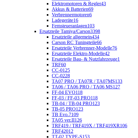
Elektromotoren & Regler
43
Akkus & Batterien
69
Verbrennermotoren
6
Ladegeräte
16
Fernsteueranlagen
103
Ersatzteile Tamiya/Carson
3398
Ersatzteile allgemein
434
Carson RC Tuningteile
66
Ersatzteile Verbrenner-Modelle
76
Ersatzteile Elektro-Modelle
42
Ersatzteile Bau- & Nutzfahrzeuge
1
TRF
60
CC-01
25
CC-02
28
TA07 PRO / TA07R / TA07MS
133
TA06 / TA06 PRO / TA06 MS
127
FF-04 EVO
118
FF-03 / FF-03 PRO
118
TB-04 / TB-04 PRO
123
TB-05 PRO
123
TB Evo.7
109
TA05 ver.II
126
TRF419 / TRF419X / TRF419XR
106
TRF420
12
TT-02 TYPE-S
153