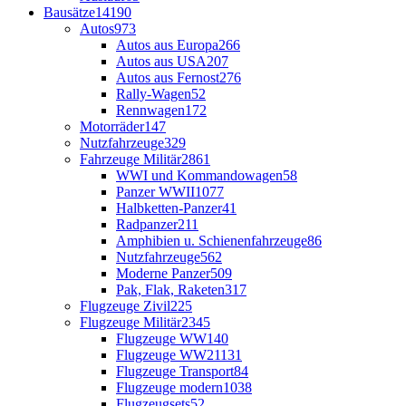
Bausätze
14190
Autos
973
Autos aus Europa
266
Autos aus USA
207
Autos aus Fernost
276
Rally-Wagen
52
Rennwagen
172
Motorräder
147
Nutzfahrzeuge
329
Fahrzeuge Militär
2861
WWI und Kommandowagen
58
Panzer WWII
1077
Halbketten-Panzer
41
Radpanzer
211
Amphibien u. Schienenfahrzeuge
86
Nutzfahrzeuge
562
Moderne Panzer
509
Pak, Flak, Raketen
317
Flugzeuge Zivil
225
Flugzeuge Militär
2345
Flugzeuge WW1
40
Flugzeuge WW2
1131
Flugzeuge Transport
84
Flugzeuge modern
1038
Flugzeugsets
52