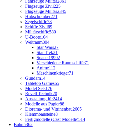
Fahrzeuge Militär
2861
Flugzeuge Zivil
225
Flugzeuge Militär
2345
Hubschrauber
271
Segelschiffe
78
Schiffe Zivil
69
Militärschiffe
580
U-Boote
104
Weltraum
304
Star Wars
27
Star Trek
21
Space 1999
2
Verschiedene Raumschiffe
71
Anime
112
Maschinenkrieger
71
Gundam
14
Tabletop Games
65
Model Sets
176
Revell Technik
20
Ausstattung für
2414
Modelle aus Papier
88
Diorama- und Vitrinenbau
2605
Klemmbausteine
8
Fertigmodelle (Cast-Modelle)
514
Bahn
5362