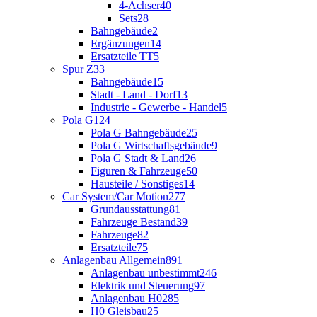
4-Achser
40
Sets
28
Bahngebäude
2
Ergänzungen
14
Ersatzteile TT
5
Spur Z
33
Bahngebäude
15
Stadt - Land - Dorf
13
Industrie - Gewerbe - Handel
5
Pola G
124
Pola G Bahngebäude
25
Pola G Wirtschaftsgebäude
9
Pola G Stadt & Land
26
Figuren & Fahrzeuge
50
Hausteile / Sonstiges
14
Car System/Car Motion
277
Grundausstattung
81
Fahrzeuge Bestand
39
Fahrzeuge
82
Ersatzteile
75
Anlagenbau Allgemein
891
Anlagenbau unbestimmt
246
Elektrik und Steuerung
97
Anlagenbau H0
285
H0 Gleisbau
25