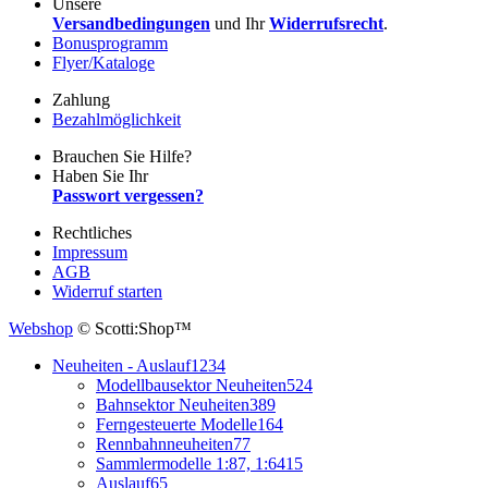
Unsere
Versandbedingungen
und Ihr
Widerrufsrecht
.
Bonusprogramm
Flyer/Kataloge
Zahlung
Bezahlmöglichkeit
Brauchen Sie Hilfe?
Haben Sie Ihr
Passwort vergessen?
Rechtliches
Impressum
AGB
Widerruf starten
Webshop
© Scotti:Shop™
Neuheiten - Auslauf
1234
Modellbausektor Neuheiten
524
Bahnsektor Neuheiten
389
Ferngesteuerte Modelle
164
Rennbahnneuheiten
77
Sammlermodelle 1:87, 1:64
15
Auslauf
65