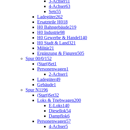
3-Achser
11
4-Achser
63
Sets
55
Ladegüter
262
Ersatzteile H0
18
H0 Bahngebäude
219
H0 Industrie
98
H0 Gewerbe & Handel
140
H0 Stadt & Land
321
Militär
21
Ergänzung & Figuren
505
Spur 00/0/1
52
(Start)Set
1
Personenwagen
1
2-Achser
1
Ladegüter
49
Gebäude
1
Spur N
1196
(Start)Set
32
Loks & Triebwagen
200
E-Loks
140
Diesellok
54
Dampflok
6
Personenwagen
57
4-Achser
5