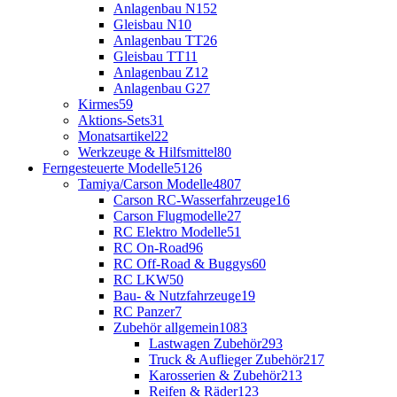
Anlagenbau N
152
Gleisbau N
10
Anlagenbau TT
26
Gleisbau TT
11
Anlagenbau Z
12
Anlagenbau G
27
Kirmes
59
Aktions-Sets
31
Monatsartikel
22
Werkzeuge & Hilfsmittel
80
Ferngesteuerte Modelle
5126
Tamiya/Carson Modelle
4807
Carson RC-Wasserfahrzeuge
16
Carson Flugmodelle
27
RC Elektro Modelle
51
RC On-Road
96
RC Off-Road & Buggys
60
RC LKW
50
Bau- & Nutzfahrzeuge
19
RC Panzer
7
Zubehör allgemein
1083
Lastwagen Zubehör
293
Truck & Auflieger Zubehör
217
Karosserien & Zubehör
213
Reifen & Räder
123