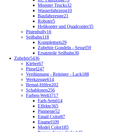
Monster Trucks
32
Wasserfahrzeug
10
Baufahrzeuge
21
Roboter
5
Helikopter und Quadcopter
35
Pistenbully
16
Seilbahn
118
Komplettsets
29
Zubehör Gondeln - Sessel
59
Ersatzteile Seilbahn
30
Zubehör
5436
Kleber
67
Pinsel
247
Verdünnung - Reiniger - Lack
188
Werkzeuge
614
Bemal-Hilfen
202
Schablonen
256
Farben-Welt
3717
Farb-Sets
614
Effekte
365
Pigmente
52
Email Color
87
Enamel
109
Model Color
185