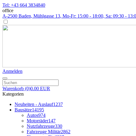
Tel: +43 664 3834840
office
A-2500 Baden, Mühlgasse 13
, Mo-Fr: 15:00 - 18:00, Sa: 09:30 - 13:
Anmelden
Warenkorb
(0)
0.00 EUR
Kategorien
Neuheiten - Auslauf
1237
Bausätze
14195
Autos
974
Motorräder
147
Nutzfahrzeuge
330
Fahrzeuge Militär
2862