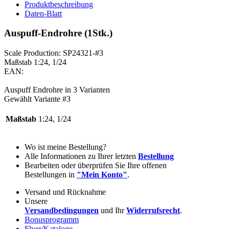
Produktbeschreibung
Daten-Blatt
Auspuff-Endrohre (1Stk.)
Scale Production: SP24321-#3
Maßstab 1:24, 1/24
EAN:
Auspuff Endrohre in 3 Varianten
Gewählt Variante #3
Maßstab
1:24, 1/24
Wo ist meine Bestellung?
Alle Informationen zu Ihrer letzten
Bestellung
Bearbeiten oder überprüfen Sie Ihre offenen
Bestellungen in
"Mein Konto"
.
Versand und Rücknahme
Unsere
Versandbedingungen
und Ihr
Widerrufsrecht
.
Bonusprogramm
Flyer/Kataloge