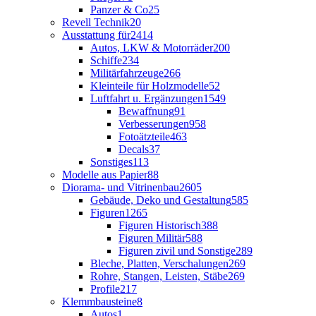
Panzer & Co
25
Revell Technik
20
Ausstattung für
2414
Autos, LKW & Motorräder
200
Schiffe
234
Militärfahrzeuge
266
Kleinteile für Holzmodelle
52
Luftfahrt u. Ergänzungen
1549
Bewaffnung
91
Verbesserungen
958
Fotoätzteile
463
Decals
37
Sonstiges
113
Modelle aus Papier
88
Diorama- und Vitrinenbau
2605
Gebäude, Deko und Gestaltung
585
Figuren
1265
Figuren Historisch
388
Figuren Militär
588
Figuren zivil und Sonstige
289
Bleche, Platten, Verschalungen
269
Rohre, Stangen, Leisten, Stäbe
269
Profile
217
Klemmbausteine
8
Autos
1