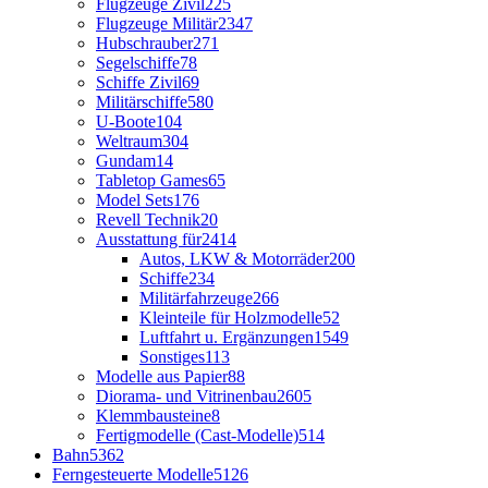
Flugzeuge Zivil
225
Flugzeuge Militär
2347
Hubschrauber
271
Segelschiffe
78
Schiffe Zivil
69
Militärschiffe
580
U-Boote
104
Weltraum
304
Gundam
14
Tabletop Games
65
Model Sets
176
Revell Technik
20
Ausstattung für
2414
Autos, LKW & Motorräder
200
Schiffe
234
Militärfahrzeuge
266
Kleinteile für Holzmodelle
52
Luftfahrt u. Ergänzungen
1549
Sonstiges
113
Modelle aus Papier
88
Diorama- und Vitrinenbau
2605
Klemmbausteine
8
Fertigmodelle (Cast-Modelle)
514
Bahn
5362
Ferngesteuerte Modelle
5126