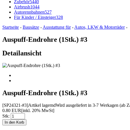
Zubehör
5440
Airbrush
1044
Autorennbahnen
527
Für Kinder / Einsteiger
328
Startseite
-
Bausätze
-
Ausstattung für
-
Autos, LKW & Motorräder
-
Auspuff-Endrohre (1Stk.) #3
Detailansicht
Auspuff-Endrohre (1Stk.) #3
[SP24321-#3]
Artikel lagernd
Wird ausgeliefert in 3-7 Werkagen (ab 
0.80 EUR
[inkl. 20% MwSt]
Stk: