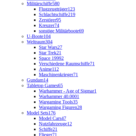
Militärschiffe
580
Flugzeugträger
123
Schlachtschiffe
219
Zerstörer
95
Kreuzer
74
sonstige Militärboote
69
U-Boote
104
Weltraum
304
Star Wars
27
Star Trek
21
Space 1999
2
Verschiedene Raumschiffe
71
Anime
112
Maschinenkrieger
71
Gundam
14
Tabletop Games
65
Warhammer - Age of Sigmar
1
Warhammer 40.000
1
Wargaming Tools
35
Wargaming Figuren
28
Model Sets
176
Model Cars
47
Nutzfahrzeuge
12
Schiffe
21
Flieger
71