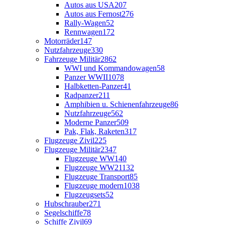
Autos aus USA
207
Autos aus Fernost
276
Rally-Wagen
52
Rennwagen
172
Motorräder
147
Nutzfahrzeuge
330
Fahrzeuge Militär
2862
WWI und Kommandowagen
58
Panzer WWII
1078
Halbketten-Panzer
41
Radpanzer
211
Amphibien u. Schienenfahrzeuge
86
Nutzfahrzeuge
562
Moderne Panzer
509
Pak, Flak, Raketen
317
Flugzeuge Zivil
225
Flugzeuge Militär
2347
Flugzeuge WW1
40
Flugzeuge WW2
1132
Flugzeuge Transport
85
Flugzeuge modern
1038
Flugzeugsets
52
Hubschrauber
271
Segelschiffe
78
Schiffe Zivil
69