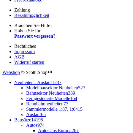
Zahlung
Bezahlmöglichkeit
Brauchen Sie Hilfe?
Haben Sie Ihr
Passwort vergessen?
Rechtliches
Impressum
AGB
Widerruf starten
Webshop
© Scotti:Shop™
Neuheiten - Auslauf
1237
Modellbausektor Neuheiten
527
Bahnsektor Neuheiten
389
Ferngesteuerte Modelle
164
Rennbahnneuheiten
77
Sammlermodelle 1:87, 1:64
15
Auslauf
65
Bausätze
14195
Autos
974
Autos aus Europa
267