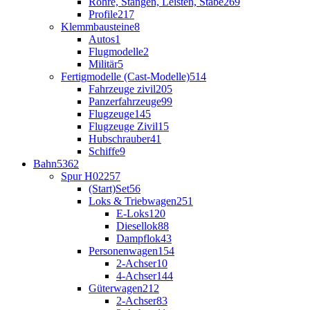
Rohre, Stangen, Leisten, Stäbe
269
Profile
217
Klemmbausteine
8
Autos
1
Flugmodelle
2
Militär
5
Fertigmodelle (Cast-Modelle)
514
Fahrzeuge zivil
205
Panzerfahrzeuge
99
Flugzeuge
145
Flugzeuge Zivil
15
Hubschrauber
41
Schiffe
9
Bahn
5362
Spur H0
2257
(Start)Set
56
Loks & Triebwagen
251
E-Loks
120
Diesellok
88
Dampflok
43
Personenwagen
154
2-Achser
10
4-Achser
144
Güterwagen
212
2-Achser
83