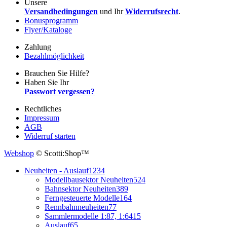
Unsere
Versandbedingungen
und Ihr
Widerrufsrecht
.
Bonusprogramm
Flyer/Kataloge
Zahlung
Bezahlmöglichkeit
Brauchen Sie Hilfe?
Haben Sie Ihr
Passwort vergessen?
Rechtliches
Impressum
AGB
Widerruf starten
Webshop
© Scotti:Shop™
Neuheiten - Auslauf
1234
Modellbausektor Neuheiten
524
Bahnsektor Neuheiten
389
Ferngesteuerte Modelle
164
Rennbahnneuheiten
77
Sammlermodelle 1:87, 1:64
15
Auslauf
65