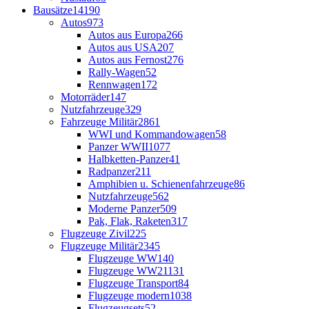
Bausätze
14190
Autos
973
Autos aus Europa
266
Autos aus USA
207
Autos aus Fernost
276
Rally-Wagen
52
Rennwagen
172
Motorräder
147
Nutzfahrzeuge
329
Fahrzeuge Militär
2861
WWI und Kommandowagen
58
Panzer WWII
1077
Halbketten-Panzer
41
Radpanzer
211
Amphibien u. Schienenfahrzeuge
86
Nutzfahrzeuge
562
Moderne Panzer
509
Pak, Flak, Raketen
317
Flugzeuge Zivil
225
Flugzeuge Militär
2345
Flugzeuge WW1
40
Flugzeuge WW2
1131
Flugzeuge Transport
84
Flugzeuge modern
1038
Flugzeugsets
52