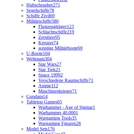
Hubschrauber
271
Segelschiffe
78
Schiffe Zivil
69
Militärschiffe
580
Flugzeugträger
123
Schlachtschiffe
219
Zerstörer
95
Kreuzer
74
sonstige Militärboote
69
U-Boote
104
Weltraum
304
Star Wars
27
Star Trek
21
Space 1999
2
Verschiedene Raumschiffe
71
Anime
112
Maschinenkrieger
71
Gundam
14
Tabletop Games
65
Warhammer - Age of Sigmar
1
Warhammer 40.000
1
Wargaming Tools
35
Wargaming Figuren
28
Model Sets
176