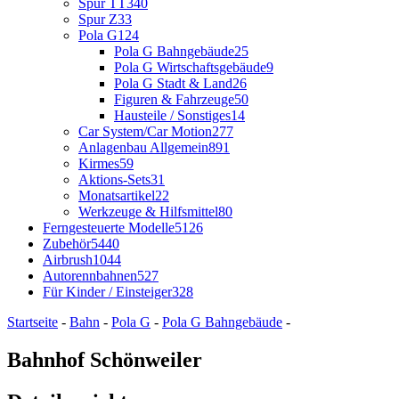
Spur TT
340
Spur Z
33
Pola G
124
Pola G Bahngebäude
25
Pola G Wirtschaftsgebäude
9
Pola G Stadt & Land
26
Figuren & Fahrzeuge
50
Hausteile / Sonstiges
14
Car System/Car Motion
277
Anlagenbau Allgemein
891
Kirmes
59
Aktions-Sets
31
Monatsartikel
22
Werkzeuge & Hilfsmittel
80
Ferngesteuerte Modelle
5126
Zubehör
5440
Airbrush
1044
Autorennbahnen
527
Für Kinder / Einsteiger
328
Startseite
-
Bahn
-
Pola G
-
Pola G Bahngebäude
-
Bahnhof Schönweiler