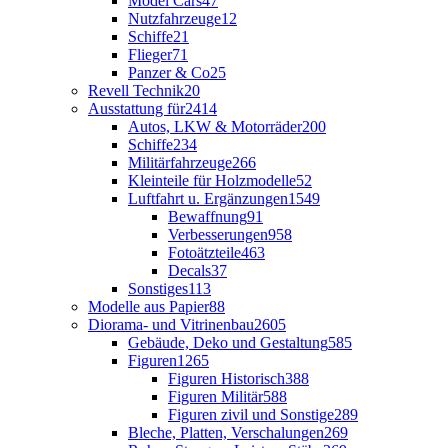
Model Cars
47
Nutzfahrzeuge
12
Schiffe
21
Flieger
71
Panzer & Co
25
Revell Technik
20
Ausstattung für
2414
Autos, LKW & Motorräder
200
Schiffe
234
Militärfahrzeuge
266
Kleinteile für Holzmodelle
52
Luftfahrt u. Ergänzungen
1549
Bewaffnung
91
Verbesserungen
958
Fotoätzteile
463
Decals
37
Sonstiges
113
Modelle aus Papier
88
Diorama- und Vitrinenbau
2605
Gebäude, Deko und Gestaltung
585
Figuren
1265
Figuren Historisch
388
Figuren Militär
588
Figuren zivil und Sonstige
289
Bleche, Platten, Verschalungen
269