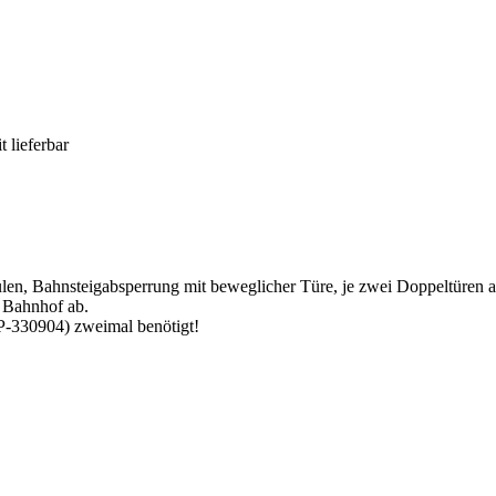
t lieferbar
len, Bahnsteigabsperrung mit beweg­licher Türe, je zwei Dop­peltüren 
 Bahnhof ab.
P-330904) zweimal benötigt!