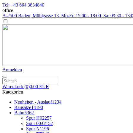
Tel: +43 664 3834840
office
A-2500 Baden, Mühlgasse 13
, Mo-Fr: 15:00 - 18:00, Sa: 09:30 - 13:
Anmelden
Warenkorb
(0)
0.00 EUR
Kategorien
Neuheiten - Auslauf
1234
Bausätze
14190
Bahn
5362
Spur H0
2257
Spur 00/0/1
52
Spur N
1196