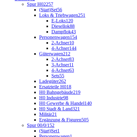
Spur H0
2257
(Start)Set
56
Loks & Triebwagen
251
E-Loks
120
Diesellok
88
Dampflok
43
Personenwagen
154
2-Achser
10
4-Achser
144
Güterwagen
212
2-Achser
83
3-Achser
11
4-Achser
63
Sets
55
Ladegüter
262
Ersatzteile H0
18
H0 Bahngebäude
219
H0 Industrie
98
H0 Gewerbe & Handel
140
H0 Stadt & Land
321
Militär
21
Ergänzung & Figuren
505
Spur 00/0/1
52
(Start)Set
1
Personenwagen
1