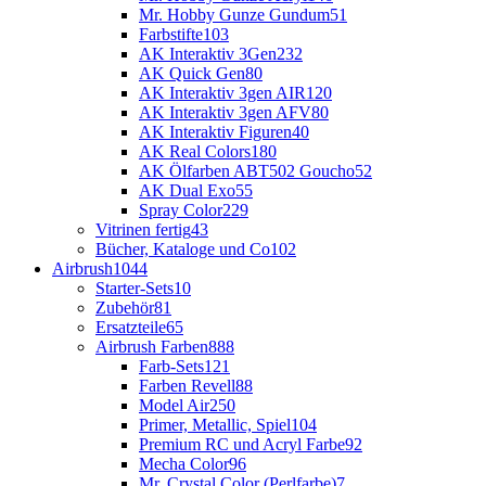
Mr. Hobby Gunze Gundum
51
Farbstifte
103
AK Interaktiv 3Gen
232
AK Quick Gen
80
AK Interaktiv 3gen AIR
120
AK Interaktiv 3gen AFV
80
AK Interaktiv Figuren
40
AK Real Colors
180
AK Ölfarben ABT502 Goucho
52
AK Dual Exo
55
Spray Color
229
Vitrinen fertig
43
Bücher, Kataloge und Co
102
Airbrush
1044
Starter-Sets
10
Zubehör
81
Ersatzteile
65
Airbrush Farben
888
Farb-Sets
121
Farben Revell
88
Model Air
250
Primer, Metallic, Spiel
104
Premium RC und Acryl Farbe
92
Mecha Color
96
Mr. Crystal Color (Perlfarbe)
7