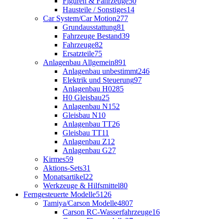
Figuren & Fahrzeuge
50
Hausteile / Sonstiges
14
Car System/Car Motion
277
Grundausstattung
81
Fahrzeuge Bestand
39
Fahrzeuge
82
Ersatzteile
75
Anlagenbau Allgemein
891
Anlagenbau unbestimmt
246
Elektrik und Steuerung
97
Anlagenbau H0
285
H0 Gleisbau
25
Anlagenbau N
152
Gleisbau N
10
Anlagenbau TT
26
Gleisbau TT
11
Anlagenbau Z
12
Anlagenbau G
27
Kirmes
59
Aktions-Sets
31
Monatsartikel
22
Werkzeuge & Hilfsmittel
80
Ferngesteuerte Modelle
5126
Tamiya/Carson Modelle
4807
Carson RC-Wasserfahrzeuge
16