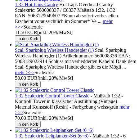
1:32 Hot Laps Gantry
Hot Laps Overhead Gantry
Scalextric: 560008337 / C8337 Maßstab 1:32, 1/32
EAN: 5063129049607 *Kann ab sofort vorbestellen.
Erscheint voraussichtlich im Sommer* Ve ...
mehr
>>>
Scalextric
11.50 EUR
[inkl. 20% MwSt]
Scal. Sparkplug Wireless Handregler (1)
Scal. Sparkplug
Wireless Handregler (1) Artikelnummer: 560008336 EAN:
5063129022914 Schluss mit verhedderten Kabeln! Dank dem
Scal. Sparkplug Wireless Handregler gibt es die Mögli ...
mehr >>>
Scalextric
58.00 EUR
[inkl. 20% MwSt]
1:32 Scalextric Control Tower Classic
- Maßstab 1:32 -
Kontroll-Tower in klassischer Ausführung (Vintage) -
Material Kunststoff (Resin) - Farbgebung weiss/grün
mehr
>>>
Scalextric
70.00 EUR
[inkl. 20% MwSt]
1:32 Scalextric Leitplanken-Set (6+6)
- Maßstab 1:32 - 6