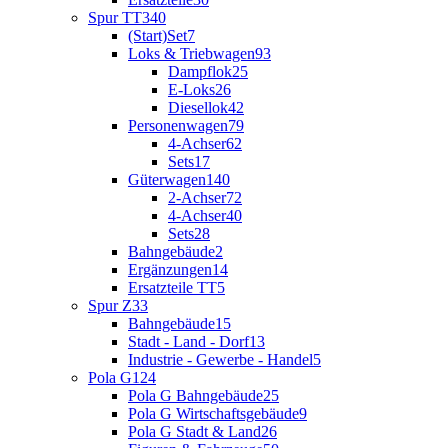
Spur TT
340
(Start)Set
7
Loks & Triebwagen
93
Dampflok
25
E-Loks
26
Diesellok
42
Personenwagen
79
4-Achser
62
Sets
17
Güterwagen
140
2-Achser
72
4-Achser
40
Sets
28
Bahngebäude
2
Ergänzungen
14
Ersatzteile TT
5
Spur Z
33
Bahngebäude
15
Stadt - Land - Dorf
13
Industrie - Gewerbe - Handel
5
Pola G
124
Pola G Bahngebäude
25
Pola G Wirtschaftsgebäude
9
Pola G Stadt & Land
26