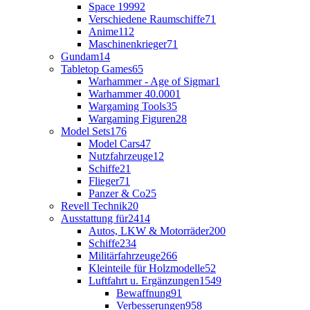
Space 1999
2
Verschiedene Raumschiffe
71
Anime
112
Maschinenkrieger
71
Gundam
14
Tabletop Games
65
Warhammer - Age of Sigmar
1
Warhammer 40.000
1
Wargaming Tools
35
Wargaming Figuren
28
Model Sets
176
Model Cars
47
Nutzfahrzeuge
12
Schiffe
21
Flieger
71
Panzer & Co
25
Revell Technik
20
Ausstattung für
2414
Autos, LKW & Motorräder
200
Schiffe
234
Militärfahrzeuge
266
Kleinteile für Holzmodelle
52
Luftfahrt u. Ergänzungen
1549
Bewaffnung
91
Verbesserungen
958