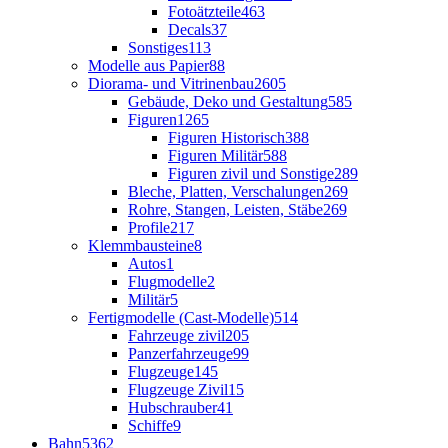
Fotoätzteile
463
Decals
37
Sonstiges
113
Modelle aus Papier
88
Diorama- und Vitrinenbau
2605
Gebäude, Deko und Gestaltung
585
Figuren
1265
Figuren Historisch
388
Figuren Militär
588
Figuren zivil und Sonstige
289
Bleche, Platten, Verschalungen
269
Rohre, Stangen, Leisten, Stäbe
269
Profile
217
Klemmbausteine
8
Autos
1
Flugmodelle
2
Militär
5
Fertigmodelle (Cast-Modelle)
514
Fahrzeuge zivil
205
Panzerfahrzeuge
99
Flugzeuge
145
Flugzeuge Zivil
15
Hubschrauber
41
Schiffe
9
Bahn
5362