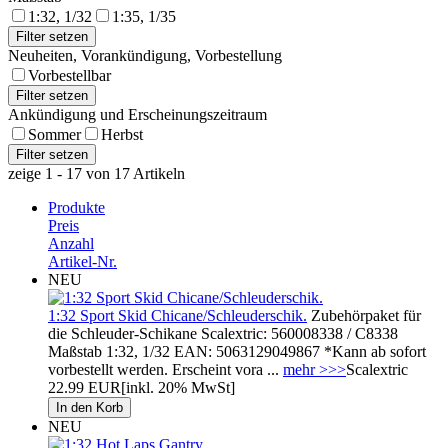
1:32, 1/32
1:35, 1/35
Neuheiten, Vorankündigung, Vorbestellung
Vorbestellbar
Ankündigung und Erscheinungszeitraum
Sommer
Herbst
zeige 1 - 17 von 17 Artikeln
Produkte
Preis
Anzahl
Artikel-Nr.
NEU
1:32 Sport Skid Chicane/Schleuderschik.
Zubehörpaket für
die Schleuder-Schikane Scalextric: 560008338 / C8338
Maßstab 1:32, 1/32 EAN: 5063129049867 *Kann ab sofort
vorbestellt werden. Erscheint vora ...
mehr >>>
Scalextric
22.99 EUR
[inkl. 20% MwSt]
NEU