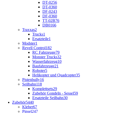
DT-02
56
DT-03
60
DF-02
43
DF-03
60
TT-02B
76
DB01
66
Traxxas
2
Trucks
1
Ersatzteile
1
Modster
1
Revell Control
182
RC Fahrzeuge
79
Monster Trucks
32
Wasserfahrzeug
10
Baufahrzeuge
21
Roboter
5
Helikopter und Quadcopter
35
Pistenbully
16
Seilbahn
118
Komplettsets
29
Zubehör Gondeln - Sessel
59
Ersatzteile Seilbahn
30
Zubehör
5440
Kleber
67
Pinsel
247