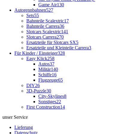
Game Air
130
Autorennbahnen
527
Sets
55
Bahnteile Scalextric
17
Bahnteile Carrera
36
Slotcars Scalextric
141
Slotcars Carrera
270
Ersatzteile für Slotcars SX
5
Ersatzteile und Kleinteile Carrera
3
Für Kinder / Einsteiger
328
Easy Klick
258
Autos
37
Militär
140
Schiffe
16
Flugzeuge
65
DIY
26
3D-Puzzle
30
City-Skylines
8
Sonstiges
22
First Construction
14
unser Service
Lieferung
Datenschutz