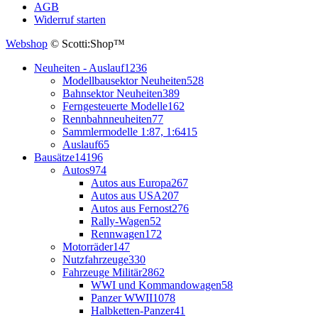
AGB
Widerruf starten
Webshop
© Scotti:Shop™
Neuheiten - Auslauf
1236
Modellbausektor Neuheiten
528
Bahnsektor Neuheiten
389
Ferngesteuerte Modelle
162
Rennbahnneuheiten
77
Sammlermodelle 1:87, 1:64
15
Auslauf
65
Bausätze
14196
Autos
974
Autos aus Europa
267
Autos aus USA
207
Autos aus Fernost
276
Rally-Wagen
52
Rennwagen
172
Motorräder
147
Nutzfahrzeuge
330
Fahrzeuge Militär
2862
WWI und Kommandowagen
58
Panzer WWII
1078
Halbketten-Panzer
41