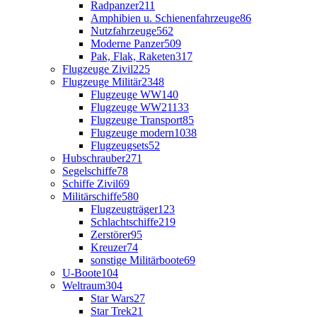
Radpanzer
211
Amphibien u. Schienenfahrzeuge
86
Nutzfahrzeuge
562
Moderne Panzer
509
Pak, Flak, Raketen
317
Flugzeuge Zivil
225
Flugzeuge Militär
2348
Flugzeuge WW1
40
Flugzeuge WW2
1133
Flugzeuge Transport
85
Flugzeuge modern
1038
Flugzeugsets
52
Hubschrauber
271
Segelschiffe
78
Schiffe Zivil
69
Militärschiffe
580
Flugzeugträger
123
Schlachtschiffe
219
Zerstörer
95
Kreuzer
74
sonstige Militärboote
69
U-Boote
104
Weltraum
304
Star Wars
27
Star Trek
21