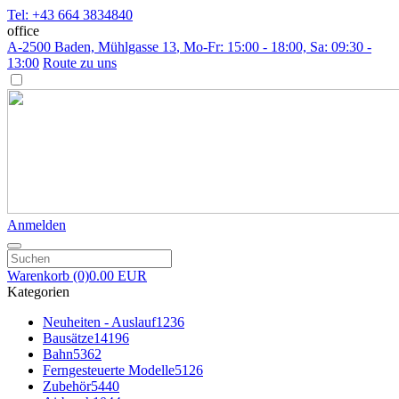
Tel: +43 664 3834840
office
A-2500 Baden, Mühlgasse 13
, Mo-Fr: 15:00 - 18:00, Sa: 09:30 -
13:00
Route zu uns
Anmelden
Warenkorb
(0)
0.00 EUR
Kategorien
Neuheiten - Auslauf
1236
Bausätze
14196
Bahn
5362
Ferngesteuerte Modelle
5126
Zubehör
5440