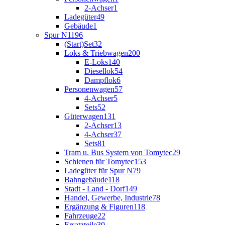
2-Achser
1
Ladegüter
49
Gebäude
1
Spur N
1196
(Start)Set
32
Loks & Triebwagen
200
E-Loks
140
Diesellok
54
Dampflok
6
Personenwagen
57
4-Achser
5
Sets
52
Güterwagen
131
2-Achser
13
4-Achser
37
Sets
81
Tram u. Bus System von Tomytec
29
Schienen für Tomytec
153
Ladegüter für Spur N
79
Bahngebäude
118
Stadt - Land - Dorf
149
Handel, Gewerbe, Industrie
78
Ergänzung & Figuren
118
Fahrzeuge
22
Ersatzteile
30