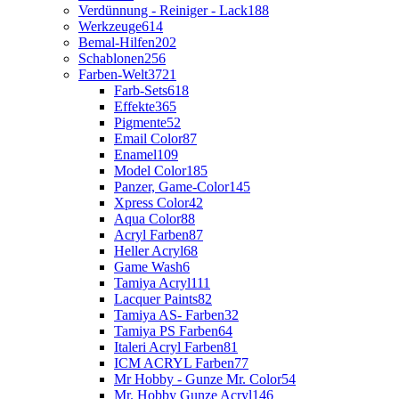
Verdünnung - Reiniger - Lack
188
Werkzeuge
614
Bemal-Hilfen
202
Schablonen
256
Farben-Welt
3721
Farb-Sets
618
Effekte
365
Pigmente
52
Email Color
87
Enamel
109
Model Color
185
Panzer, Game-Color
145
Xpress Color
42
Aqua Color
88
Acryl Farben
87
Heller Acryl
68
Game Wash
6
Tamiya Acryl
111
Lacquer Paints
82
Tamiya AS- Farben
32
Tamiya PS Farben
64
Italeri Acryl Farben
81
ICM ACRYL Farben
77
Mr Hobby - Gunze Mr. Color
54
Mr. Hobby Gunze Acryl
146