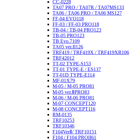
CC-02
28
TA07 PRO / TA07R / TA07MS
133
TA06 / TA06 PRO / TA06 MS
127
FF-04 EVO
118
FF-03 / FF-03 PRO
118
TB-04 / TB-04 PRO
123
TB-05 PRO
123
TB Evo.7
109
TA05 ver.II
126
TRF419 / TRF419X / TRF419XR
106
TRF420
12
TT-02 TYPE-S
153
TT-01 TYPE-E / ES
137
TT-01D TYPE-E
114
MF-01X
79
M-05 / M-05 PRO
81
M-05 ver.ⅡPRO
83
M-06 / M-06 PRO
81
M-07 CONCEPT
120
M-08 CONCEPT
116
RM-01
35
TRF102
53
TRF103
46
F104VerⅡ/ TRF101
51
F104 / F104 PROII
61