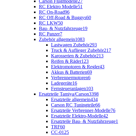
Carson Flugmodelle
27
RC Elektro Modelle
51
RC On-Road
96
RC Off-Road & Buggys
60
RC LKW
50
Bau- & Nutzfahrzeuge
19
RC Panzer
7
Zubehör allgemein
1083
Lastwagen Zubehör
293
Truck & Auflieger Zubehör
217
Karosserien & Zubehör
213
Reifen & Räder
123
Elektromotoren & Regler
43
Akkus & Batterien
69
Verbrennermotoren
6
Ladegeräte
16
Fernsteueranlagen
103
Ersatzteile Tamiya/Carson
3398
Ersatzteile allgemein
434
Carson RC Tuningteile
66
Ersatzteile Verbrenner-Modelle
76
Ersatzteile Elektro-Modelle
42
Ersatzteile Bau- & Nutzfahrzeuge
1
TRF
60
CC-01
25