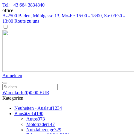
Tel: +43 664 3834840
office
A-2500 Baden, Mühlgasse 13
, Mo-Fr: 15:00 - 18:00, Sa: 09:30 -
13:00
Route zu uns
Anmelden
Warenkorb
(0)
0.00 EUR
Kategorien
Neuheiten - Auslauf
1234
Bausätze
14190
Autos
973
Motorräder
147
Nutzfahrzeuge
329