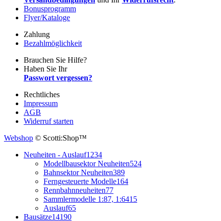
Bonusprogramm
Flyer/Kataloge
Zahlung
Bezahlmöglichkeit
Brauchen Sie Hilfe?
Haben Sie Ihr
Passwort vergessen?
Rechtliches
Impressum
AGB
Widerruf starten
Webshop
© Scotti:Shop™
Neuheiten - Auslauf
1234
Modellbausektor Neuheiten
524
Bahnsektor Neuheiten
389
Ferngesteuerte Modelle
164
Rennbahnneuheiten
77
Sammlermodelle 1:87, 1:64
15
Auslauf
65
Bausätze
14190