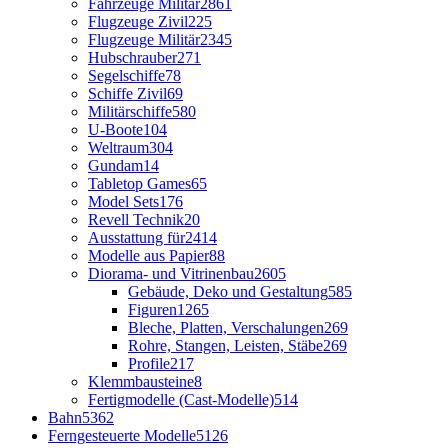
Fahrzeuge Militär
2861
Flugzeuge Zivil
225
Flugzeuge Militär
2345
Hubschrauber
271
Segelschiffe
78
Schiffe Zivil
69
Militärschiffe
580
U-Boote
104
Weltraum
304
Gundam
14
Tabletop Games
65
Model Sets
176
Revell Technik
20
Ausstattung für
2414
Modelle aus Papier
88
Diorama- und Vitrinenbau
2605
Gebäude, Deko und Gestaltung
585
Figuren
1265
Bleche, Platten, Verschalungen
269
Rohre, Stangen, Leisten, Stäbe
269
Profile
217
Klemmbausteine
8
Fertigmodelle (Cast-Modelle)
514
Bahn
5362
Ferngesteuerte Modelle
5126