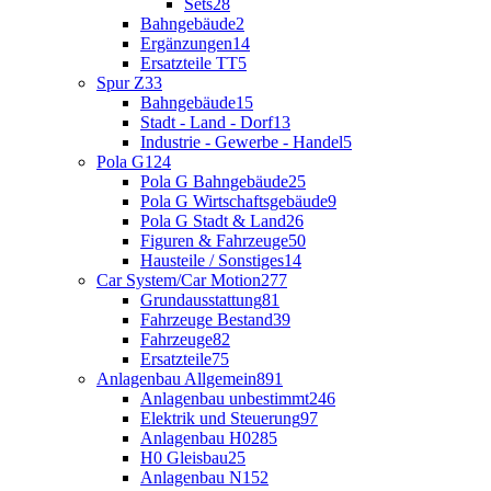
Sets
28
Bahngebäude
2
Ergänzungen
14
Ersatzteile TT
5
Spur Z
33
Bahngebäude
15
Stadt - Land - Dorf
13
Industrie - Gewerbe - Handel
5
Pola G
124
Pola G Bahngebäude
25
Pola G Wirtschaftsgebäude
9
Pola G Stadt & Land
26
Figuren & Fahrzeuge
50
Hausteile / Sonstiges
14
Car System/Car Motion
277
Grundausstattung
81
Fahrzeuge Bestand
39
Fahrzeuge
82
Ersatzteile
75
Anlagenbau Allgemein
891
Anlagenbau unbestimmt
246
Elektrik und Steuerung
97
Anlagenbau H0
285
H0 Gleisbau
25
Anlagenbau N
152