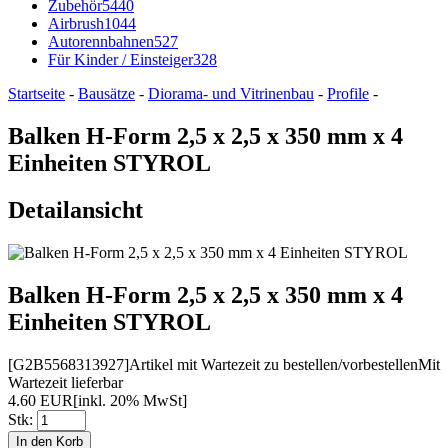
Zubehör
5440
Airbrush
1044
Autorennbahnen
527
Für Kinder / Einsteiger
328
Startseite
-
Bausätze
-
Diorama- und Vitrinenbau
-
Profile
-
Balken H-Form 2,5 x 2,5 x 350 mm x 4
Einheiten STYROL
Detailansicht
Balken H-Form 2,5 x 2,5 x 350 mm x 4
Einheiten STYROL
[G2B5568313927]
Artikel mit Wartezeit zu bestellen/vorbestellen
Mit
Wartezeit lieferbar
4.60 EUR
[inkl. 20% MwSt]
Stk: