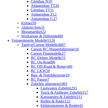
Gleisbau N
10
Anlagenbau TT
26
Gleisbau TT
11
Anlagenbau Z
12
Anlagenbau G
27
Kirmes
59
Aktions-Sets
31
Monatsartikel
22
Werkzeuge & Hilfsmittel
80
Ferngesteuerte Modelle
5126
Tamiya/Carson Modelle
4807
Carson RC-Wasserfahrzeuge
16
Carson Flugmodelle
27
RC Elektro Modelle
51
RC On-Road
96
RC Off-Road & Buggys
60
RC LKW
50
Bau- & Nutzfahrzeuge
19
RC Panzer
7
Zubehör allgemein
1083
Lastwagen Zubehör
293
Truck & Auflieger Zubehör
217
Karosserien & Zubehör
213
Reifen & Räder
123
Elektromotoren & Regler
43