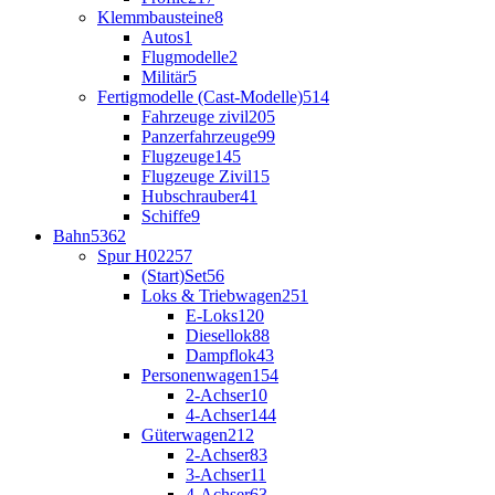
Klemmbausteine
8
Autos
1
Flugmodelle
2
Militär
5
Fertigmodelle (Cast-Modelle)
514
Fahrzeuge zivil
205
Panzerfahrzeuge
99
Flugzeuge
145
Flugzeuge Zivil
15
Hubschrauber
41
Schiffe
9
Bahn
5362
Spur H0
2257
(Start)Set
56
Loks & Triebwagen
251
E-Loks
120
Diesellok
88
Dampflok
43
Personenwagen
154
2-Achser
10
4-Achser
144
Güterwagen
212
2-Achser
83
3-Achser
11
4-Achser
63