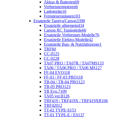
Akkus & Batterien
69
Verbrennermotoren
6
Ladegeräte
16
Fernsteueranlagen
103
Ersatzteile Tamiya/Carson
3398
Ersatzteile allgemein
434
Carson RC Tuningteile
66
Ersatzteile Verbrenner-Modelle
76
Ersatzteile Elektro-Modelle
42
Ersatzteile Bau- & Nutzfahrzeuge
1
TRF
60
CC-01
25
CC-02
28
TA07 PRO / TA07R / TA07MS
133
TA06 / TA06 PRO / TA06 MS
127
FF-04 EVO
118
FF-03 / FF-03 PRO
118
TB-04 / TB-04 PRO
123
TB-05 PRO
123
TB Evo.7
109
TA05 ver.II
126
TRF419 / TRF419X / TRF419XR
106
TRF420
12
TT-02 TYPE-S
153
TT-01 TYPE-E / ES
137