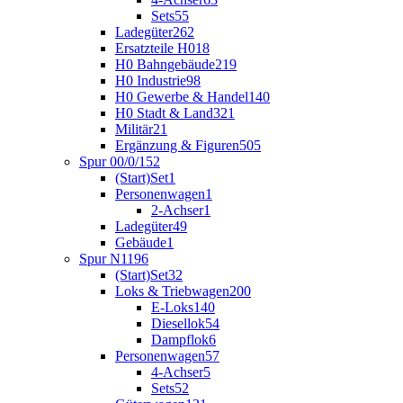
Sets
55
Ladegüter
262
Ersatzteile H0
18
H0 Bahngebäude
219
H0 Industrie
98
H0 Gewerbe & Handel
140
H0 Stadt & Land
321
Militär
21
Ergänzung & Figuren
505
Spur 00/0/1
52
(Start)Set
1
Personenwagen
1
2-Achser
1
Ladegüter
49
Gebäude
1
Spur N
1196
(Start)Set
32
Loks & Triebwagen
200
E-Loks
140
Diesellok
54
Dampflok
6
Personenwagen
57
4-Achser
5
Sets
52