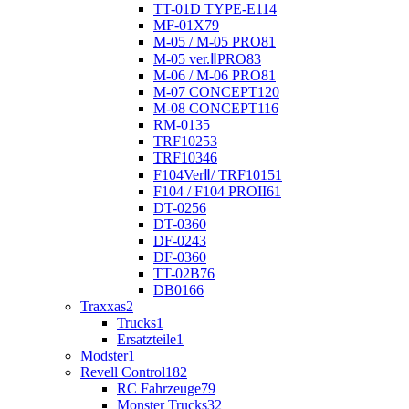
TT-01D TYPE-E
114
MF-01X
79
M-05 / M-05 PRO
81
M-05 ver.ⅡPRO
83
M-06 / M-06 PRO
81
M-07 CONCEPT
120
M-08 CONCEPT
116
RM-01
35
TRF102
53
TRF103
46
F104VerⅡ/ TRF101
51
F104 / F104 PROII
61
DT-02
56
DT-03
60
DF-02
43
DF-03
60
TT-02B
76
DB01
66
Traxxas
2
Trucks
1
Ersatzteile
1
Modster
1
Revell Control
182
RC Fahrzeuge
79
Monster Trucks
32