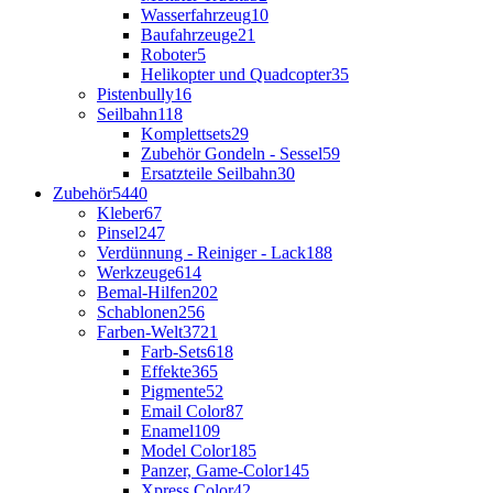
Wasserfahrzeug
10
Baufahrzeuge
21
Roboter
5
Helikopter und Quadcopter
35
Pistenbully
16
Seilbahn
118
Komplettsets
29
Zubehör Gondeln - Sessel
59
Ersatzteile Seilbahn
30
Zubehör
5440
Kleber
67
Pinsel
247
Verdünnung - Reiniger - Lack
188
Werkzeuge
614
Bemal-Hilfen
202
Schablonen
256
Farben-Welt
3721
Farb-Sets
618
Effekte
365
Pigmente
52
Email Color
87
Enamel
109
Model Color
185
Panzer, Game-Color
145
Xpress Color
42