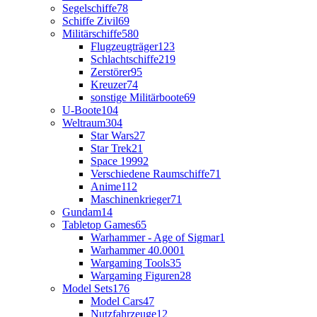
Segelschiffe
78
Schiffe Zivil
69
Militärschiffe
580
Flugzeugträger
123
Schlachtschiffe
219
Zerstörer
95
Kreuzer
74
sonstige Militärboote
69
U-Boote
104
Weltraum
304
Star Wars
27
Star Trek
21
Space 1999
2
Verschiedene Raumschiffe
71
Anime
112
Maschinenkrieger
71
Gundam
14
Tabletop Games
65
Warhammer - Age of Sigmar
1
Warhammer 40.000
1
Wargaming Tools
35
Wargaming Figuren
28
Model Sets
176
Model Cars
47
Nutzfahrzeuge
12