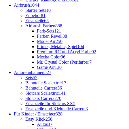
Airbrush
1044
Starter-Sets
10
Zubehör
81
Ersatzteile
65
Airbrush Farben
888
Farb-Sets
121
Farben Revell
88
Model Air
250
Primer, Metallic, Spiel
104
Premium RC und Acryl Farbe
92
Mecha Color
96
Mr. Crystal Color (Perlfarbe)
7
Game Air
130
Autorennbahnen
527
Sets
55
Bahnteile Scalextric
17
Bahnteile Carrera
36
Slotcars Scalextric
141
Slotcars Carrera
270
Ersatzteile für Slotcars SX
5
Ersatzteile und Kleinteile Carrera
3
Für Kinder / Einsteiger
328
Easy Klick
258
Autos
37