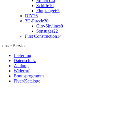
Militär
140
Schiffe
16
Flugzeuge
65
DIY
26
3D-Puzzle
30
City-Skylines
8
Sonstiges
22
First Construction
14
unser Service
Lieferung
Datenschutz
Zahlung
Widerruf
Bonusprogramm
Flyer/Kataloge