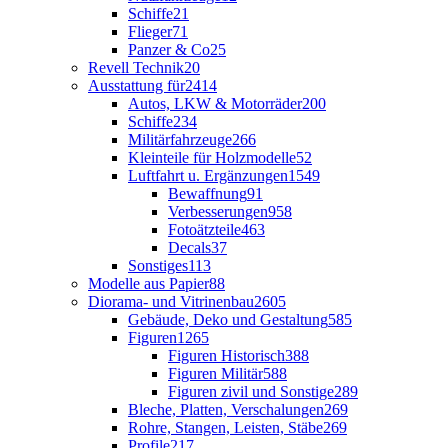
Schiffe
21
Flieger
71
Panzer & Co
25
Revell Technik
20
Ausstattung für
2414
Autos, LKW & Motorräder
200
Schiffe
234
Militärfahrzeuge
266
Kleinteile für Holzmodelle
52
Luftfahrt u. Ergänzungen
1549
Bewaffnung
91
Verbesserungen
958
Fotoätzteile
463
Decals
37
Sonstiges
113
Modelle aus Papier
88
Diorama- und Vitrinenbau
2605
Gebäude, Deko und Gestaltung
585
Figuren
1265
Figuren Historisch
388
Figuren Militär
588
Figuren zivil und Sonstige
289
Bleche, Platten, Verschalungen
269
Rohre, Stangen, Leisten, Stäbe
269
Profile
217