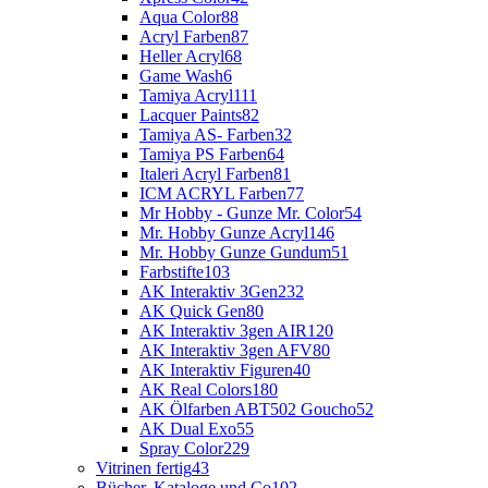
Aqua Color
88
Acryl Farben
87
Heller Acryl
68
Game Wash
6
Tamiya Acryl
111
Lacquer Paints
82
Tamiya AS- Farben
32
Tamiya PS Farben
64
Italeri Acryl Farben
81
ICM ACRYL Farben
77
Mr Hobby - Gunze Mr. Color
54
Mr. Hobby Gunze Acryl
146
Mr. Hobby Gunze Gundum
51
Farbstifte
103
AK Interaktiv 3Gen
232
AK Quick Gen
80
AK Interaktiv 3gen AIR
120
AK Interaktiv 3gen AFV
80
AK Interaktiv Figuren
40
AK Real Colors
180
AK Ölfarben ABT502 Goucho
52
AK Dual Exo
55
Spray Color
229
Vitrinen fertig
43
Bücher, Kataloge und Co
102