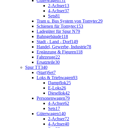
Güterwagen
131
2-Achser
13
4-Achser
37
Sets
81
Tram u. Bus System von Tomytec
29
Schienen für Tomytec
153
Ladegüter für Spur N
79
Bahngebäude
118
Stadt - Land - Dorf
149
Handel, Gewerbe, Industrie
78
Ergänzung & Figuren
118
Fahrzeuge
22
Ersatzteile
30
Spur TT
340
(Start)Set
7
Loks & Triebwagen
93
Dampflok
25
E-Loks
26
Diesellok
42
Personenwagen
79
4-Achser
62
Sets
17
Güterwagen
140
2-Achser
72
4-Achser
40