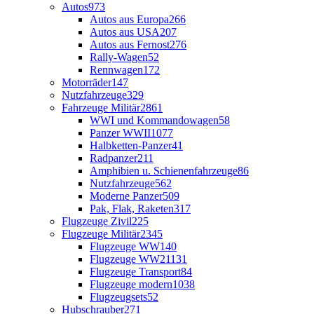
Autos
973
Autos aus Europa
266
Autos aus USA
207
Autos aus Fernost
276
Rally-Wagen
52
Rennwagen
172
Motorräder
147
Nutzfahrzeuge
329
Fahrzeuge Militär
2861
WWI und Kommandowagen
58
Panzer WWII
1077
Halbketten-Panzer
41
Radpanzer
211
Amphibien u. Schienenfahrzeuge
86
Nutzfahrzeuge
562
Moderne Panzer
509
Pak, Flak, Raketen
317
Flugzeuge Zivil
225
Flugzeuge Militär
2345
Flugzeuge WW1
40
Flugzeuge WW2
1131
Flugzeuge Transport
84
Flugzeuge modern
1038
Flugzeugsets
52
Hubschrauber
271