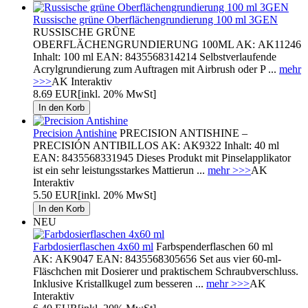
Russische grüne Oberflächengrundierung 100 ml 3GEN
RUSSISCHE GRÜNE
OBERFLÄCHENGRUNDIERUNG 100ML AK: AK11246
Inhalt: 100 ml EAN: 8435568314214 Selbstverlaufende
Acrylgrundierung zum Auftragen mit Airbrush oder P ...
mehr
>>>
AK Interaktiv
8.69 EUR
[inkl. 20% MwSt]
Precision Antishine
PRECISION ANTISHINE –
PRECISIÓN ANTIBILLOS AK: AK9322 Inhalt: 40 ml
EAN: 8435568331945 Dieses Produkt mit Pinselapplikator
ist ein sehr leistungsstarkes Mattierun ...
mehr >>>
AK
Interaktiv
5.50 EUR
[inkl. 20% MwSt]
NEU
Farbdosierflaschen 4x60 ml
Farbspenderflaschen 60 ml
AK: AK9047 EAN: 8435568305656 Set aus vier 60-ml-
Fläschchen mit Dosierer und praktischem Schraubverschluss.
Inklusive Kristallkugel zum besseren ...
mehr >>>
AK
Interaktiv