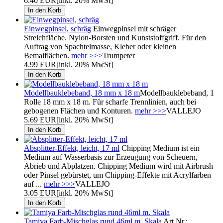
6.40 EUR
[inkl. 20% MwSt]
Einwegpinsel, schräg
Einwegpinsel mit schräger
Streichfläche. Nylon-Borsten und Kunststoffgriff. Für den
Auftrag von Spachtelmasse, Kleber oder kleinen
Bemalflächen.
mehr >>>
Trumpeter
4.99 EUR
[inkl. 20% MwSt]
Modellbauklebeband, 18 mm x 18 m
Modellbauklebeband, 1
Rolle 18 mm x 18 m. Für scharfe Trennlinien, auch bei
gebogenen Flächen und Konturen.
mehr >>>
VALLEJO
5.69 EUR
[inkl. 20% MwSt]
Absplitter-Effekt, leicht, 17 ml
Chipping Medium ist ein
Medium auf Wasserbasis zur Erzeugung von Scheuern,
Abrieb und Abplatzen. Chipping Medium wird mit Airbrush
oder Pinsel gebürstet, um Chipping-Effekte mit Acrylfarben
auf ...
mehr >>>
VALLEJO
3.05 EUR
[inkl. 20% MwSt]
Tamiya Farb-Mischglas rund 46ml m. Skala
Art.Nr.: