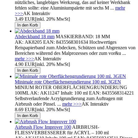
nützliches, langlebiges Werkzeug, das auf keiner Werkbank
fehlen sollte: eine Aluminiumpalette mit sechs M ...
mehr
>>>
AK Interaktiv
3.49 EUR
[inkl. 20% MwSt]
Abdeckband 18 mm
MASKIERBAND: 18 MM
AK: AK8205 EAN: 8435568301634 Hochwertiges
Reispapierband zum Abdecken, Schützen und Abgrenzen von
Bereichen während des Malprozesses oder zum vor&u ...
mehr >>>
AK Interaktiv
4.90 EUR
[inkl. 20% MwSt]
Minimale rote Oberflächengrundierung 100 ml. 3GEN
MINIUM ROTER OBERFLÄCHENGRUNDIERUNG
100ML AK: AK11247 Inhalt: 100 ml EAN: 8435568314221
Selbstverlaufende Acrylgrundierung zum Auftragen mit
Airbrush oder Pinsel. ...
mehr >>>
AK Interaktiv
8.69 EUR
[inkl. 20% MwSt]
Airbrush Flow Improver 100
AIRBRUSH-
FLIESSVERBESSERER für ACRYL – 100 ml