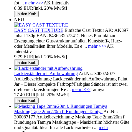
fot ...
mehr >>>
AK Interaktiv
8.39 EUR
[inkl. 20% MwSt]
NEU
EASY CAST TEXTURE
Einfache Cast-Textur AK: AK897
Inhalt 130g EAN: 8436535572415 Neues Produkt zur
Erzeugung einer Gussstruktur auf allen Kunststoff-, Harz-
oder Metallteilen Ihrer Modelle. Es e ...
mehr >>>
AK
Interaktiv
9.79 EUR
[inkl. 20% MwSt]
Lackierständer mit Aufbewahrung
Art.Nr.: 300074077
Artikelbezeichnung: Lackierständer mit Aufbewahrung Paint
Jar – Dieser kompakte Farbtopf/Farbglas Ständer ist mit zwei
drehbaren kreisförmigen Re ...
mehr >>>
Tamiya
27.49 EUR
[inkl. 20% MwSt]
Masking Tape 2mm/20m f. Rundungen Tamiya
Art.Nr.:
300087177 Artikelbezeichnung: Masking Tape 2mm/20m f.
Rundungen Tamiya Maskingtape - Maskierfilm höchster Güte
und Qualität. Ideal für alle Lackierarbeiten ...
mehr