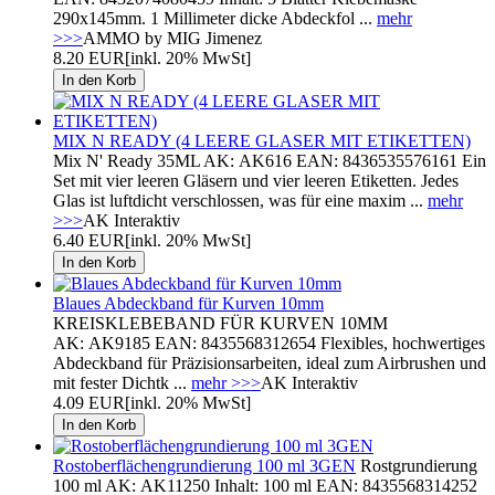
290x145mm. 1 Millimeter dicke Abdeckfol ...
mehr
>>>
AMMO by MIG Jimenez
8.20 EUR
[inkl. 20% MwSt]
MIX N READY (4 LEERE GLASER MIT ETIKETTEN)
Mix N' Ready 35ML AK: AK616 EAN: 8436535576161 Ein
Set mit vier leeren Gläsern und vier leeren Etiketten. Jedes
Glas ist luftdicht verschlossen, was für eine maxim ...
mehr
>>>
AK Interaktiv
6.40 EUR
[inkl. 20% MwSt]
Blaues Abdeckband für Kurven 10mm
KREISKLEBEBAND FÜR KURVEN 10MM
AK: AK9185 EAN: 8435568312654 Flexibles, hochwertiges
Abdeckband für Präzisionsarbeiten, ideal zum Airbrushen und
mit fester Dichtk ...
mehr >>>
AK Interaktiv
4.09 EUR
[inkl. 20% MwSt]
Rostoberflächengrundierung 100 ml 3GEN
Rostgrundierung
100 ml AK: AK11250 Inhalt: 100 ml EAN: 8435568314252