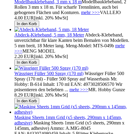
Modellbauklebeband, 3 mm x 18 m
Modellbauklebeband, 2
Rollen 3 mm x 18 m. Für scharfe Trennlinien, auch bei
gebogenen Flächen und Konturen.
mehr >>>
VALLEJO
4.00 EUR
[inkl. 20% MwSt]
Abdeck-Klebeband, 5 mm, 18 Meter
Abdeck-Klebeband,
unverzichtbar für klare Kanten beim Bemalen von Modellen.
5 mm breit, 18 Meter lang. Meng-Model: MTS-049b
mehr
>>>
MENG MODEL
2.20 EUR
[inkl. 20% MwSt]
Wässriger Füller 500 Spray (170 ml)
Wässriger Füller 500
Spray (170 ml) - Füller 500 Spray auf Wasserbasis Mr.
Hobby: B-614 Inhalt: 170 ml EAN: 4973028506570 Wir
präsentieren den beliebten ...
mehr >>>
MR. Hobby Gunze
8.29 EUR
[inkl. 20% MwSt]
Masking Sheets 1mm Grid (x5 sheets, 290mm x 145mm,
adhesive)
Masking Sheets 1mm Grid (x5 sheets, 290mm x
145mm, adhesive) Ammo: A.MIG-8045
EAN: 8432074080459 Inhalt: 5 Blätter Klebemaske