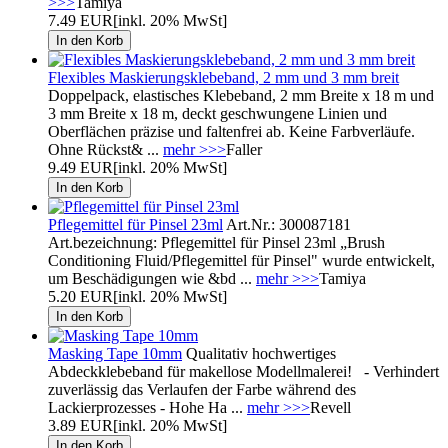
>>>
Tamiya
7.49 EUR
[inkl. 20% MwSt]
Flexibles Maskierungsklebeband, 2 mm und 3 mm breit
Doppelpack, elastisches Klebeband, 2 mm Breite x 18 m und
3 mm Breite x 18 m, deckt geschwungene Linien und
Oberflächen präzise und faltenfrei ab. Keine Farbverläufe.
Ohne Rückst& ...
mehr >>>
Faller
9.49 EUR
[inkl. 20% MwSt]
Pflegemittel für Pinsel 23ml
Art.Nr.: 300087181
Art.bezeichnung: Pflegemittel für Pinsel 23ml „Brush
Conditioning Fluid/Pflegemittel für Pinsel" wurde entwickelt,
um Beschädigungen wie &bd ...
mehr >>>
Tamiya
5.20 EUR
[inkl. 20% MwSt]
Masking Tape 10mm
Qualitativ hochwertiges
Abdeckklebeband für makellose Modellmalerei! - Verhindert
zuverlässig das Verlaufen der Farbe während des
Lackierprozesses - Hohe Ha ...
mehr >>>
Revell
3.89 EUR
[inkl. 20% MwSt]