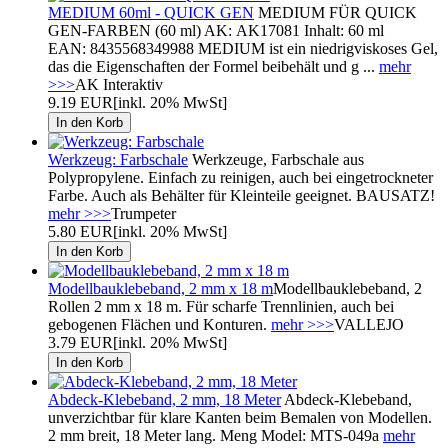
MEDIUM 60ml - QUICK GEN
MEDIUM FÜR QUICK
GEN-FARBEN (60 ml) AK: AK17081 Inhalt: 60 ml
EAN: 8435568349988 MEDIUM ist ein niedrigviskoses Gel,
das die Eigenschaften der Formel beibehält und g ...
mehr
>>>
AK Interaktiv
9.19 EUR
[inkl. 20% MwSt]
Werkzeug: Farbschale
Werkzeuge, Farbschale aus
Polypropylene. Einfach zu reinigen, auch bei eingetrockneter
Farbe. Auch als Behälter für Kleinteile geeignet. BAUSATZ!
mehr >>>
Trumpeter
5.80 EUR
[inkl. 20% MwSt]
Modellbauklebeband, 2 mm x 18 m
Modellbauklebeband, 2
Rollen 2 mm x 18 m. Für scharfe Trennlinien, auch bei
gebogenen Flächen und Konturen.
mehr >>>
VALLEJO
3.79 EUR
[inkl. 20% MwSt]
Abdeck-Klebeband, 2 mm, 18 Meter
Abdeck-Klebeband,
unverzichtbar für klare Kanten beim Bemalen von Modellen.
2 mm breit, 18 Meter lang. Meng Model: MTS-049a
mehr