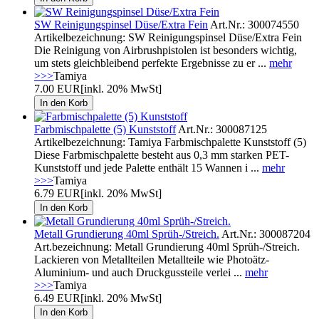
SW Reinigungspinsel Düse/Extra Fein
Art.Nr.: 300074550
Artikelbezeichnung: SW Reinigungspinsel Düse/Extra Fein
Die Reinigung von Airbrushpistolen ist besonders wichtig,
um stets gleichbleibend perfekte Ergebnisse zu er ...
mehr
>>>
Tamiya
7.00 EUR
[inkl. 20% MwSt]
Farbmischpalette (5) Kunststoff
Art.Nr.: 300087125
Artikelbezeichnung: Tamiya Farbmischpalette Kunststoff (5)
Diese Farbmischpalette besteht aus 0,3 mm starken PET-
Kunststoff und jede Palette enthält 15 Wannen i ...
mehr
>>>
Tamiya
6.79 EUR
[inkl. 20% MwSt]
Metall Grundierung 40ml Sprüh-/Streich.
Art.Nr.: 300087204
Art.bezeichnung: Metall Grundierung 40ml Sprüh-/Streich.
Lackieren von Metallteilen Metallteile wie Photoätz-
Aluminium- und auch Druckgussteile verlei ...
mehr
>>>
Tamiya
6.49 EUR
[inkl. 20% MwSt]