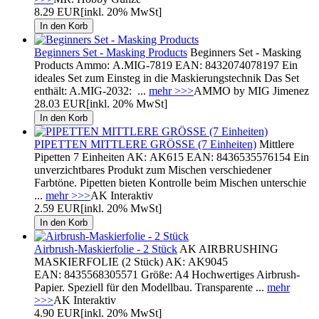
8.29 EUR
[inkl. 20% MwSt]
Beginners Set - Masking Products
Beginners Set - Masking
Products Ammo: A.MIG-7819 EAN: 8432074078197 Ein
ideales Set zum Einsteg in die Maskierungstechnik Das Set
enthält: A.MIG-2032: ...
mehr >>>
AMMO by MIG Jimenez
28.03 EUR
[inkl. 20% MwSt]
PIPETTEN MITTLERE GRÖSSE (7 Einheiten)
Mittlere
Pipetten 7 Einheiten AK: AK615 EAN: 8436535576154 Ein
unverzichtbares Produkt zum Mischen verschiedener
Farbtöne. Pipetten bieten Kontrolle beim Mischen unterschie
...
mehr >>>
AK Interaktiv
2.59 EUR
[inkl. 20% MwSt]
Airbrush-Maskierfolie - 2 Stück
AK AIRBRUSHING
MASKIERFOLIE (2 Stück) AK: AK9045
EAN: 8435568305571 Größe: A4 Hochwertiges Airbrush-
Papier. Speziell für den Modellbau. Transparente ...
mehr
>>>
AK Interaktiv
4.90 EUR
[inkl. 20% MwSt]