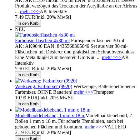
AK: AK11510 Inhalt: 100 ml EAN: 8435568343511 Dieses
Produkt verzögert das Trocknen der Acrylfarbe an der Airbrus
...
mehr >>>
AK Interaktiv
7.49 EUR
[inkl. 20% MwSt]
NEU
Farbdosierflaschen 4x30 ml
Farbspenderflaschen 30 ml
AK: AK9046 EAN: 8435568305649 Set aus vier 30-ml-
Fläschchen mit Dosierer und praktischem Schraubverschluss.
Eine Metallkugel zum besseren Umr&uu ...
mehr >>>
AK
Interaktiv
5.50 EUR
[inkl. 20% MwSt]
Werkzeug: Farbmixer (9920)
Werkzeuge, Batteriebetriebener
Farbmixer. OHNE Batterien!
mehr >>>
Trumpeter
10.99 EUR
[inkl. 20% MwSt]
Modellbauklebeband, 1 mm x 18 m
Modellbauklebeband, 2
Rollen 1 mm x 18 m. Für scharfe Trennlinien, auch bei
gebogenen Flächen und Konturen.
mehr >>>
VALLEJO
3.19 EUR
[inkl. 20% MwSt]