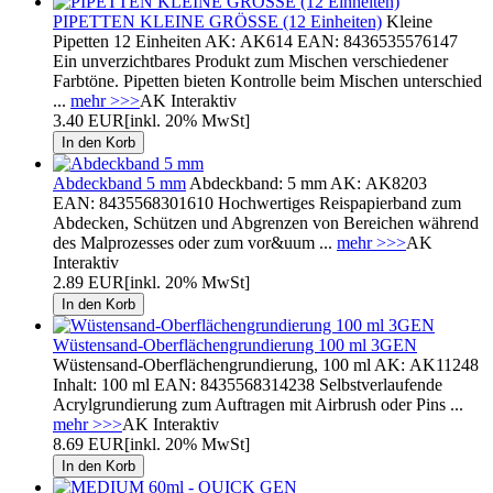
PIPETTEN KLEINE GRÖSSE (12 Einheiten)
Kleine
Pipetten 12 Einheiten AK: AK614 EAN: 8436535576147
Ein unverzichtbares Produkt zum Mischen verschiedener
Farbtöne. Pipetten bieten Kontrolle beim Mischen unterschied
...
mehr >>>
AK Interaktiv
3.40 EUR
[inkl. 20% MwSt]
Abdeckband 5 mm
Abdeckband: 5 mm AK: AK8203
EAN: 8435568301610 Hochwertiges Reispapierband zum
Abdecken, Schützen und Abgrenzen von Bereichen während
des Malprozesses oder zum vor&uum ...
mehr >>>
AK
Interaktiv
2.89 EUR
[inkl. 20% MwSt]
Wüstensand-Oberflächengrundierung 100 ml 3GEN
Wüstensand-Oberflächengrundierung, 100 ml AK: AK11248
Inhalt: 100 ml EAN: 8435568314238 Selbstverlaufende
Acrylgrundierung zum Auftragen mit Airbrush oder Pins ...
mehr >>>
AK Interaktiv
8.69 EUR
[inkl. 20% MwSt]