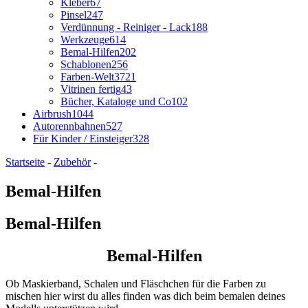
Kleber
67
Pinsel
247
Verdünnung - Reiniger - Lack
188
Werkzeuge
614
Bemal-Hilfen
202
Schablonen
256
Farben-Welt
3721
Vitrinen fertig
43
Bücher, Kataloge und Co
102
Airbrush
1044
Autorennbahnen
527
Für Kinder / Einsteiger
328
Startseite
-
Zubehör
-
Bemal-Hilfen
Bemal-Hilfen
Bemal-Hilfen
Ob Maskierband, Schalen und Fläschchen für die Farben zu
mischen hier wirst du alles finden was dich beim bemalen deines