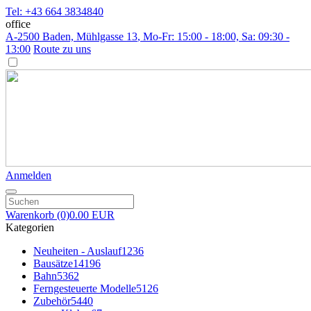
Tel: +43 664 3834840
office
A-2500 Baden, Mühlgasse 13
, Mo-Fr: 15:00 - 18:00, Sa: 09:30 -
13:00
Route zu uns
Anmelden
Warenkorb
(0)
0.00 EUR
Kategorien
Neuheiten - Auslauf
1236
Bausätze
14196
Bahn
5362
Ferngesteuerte Modelle
5126
Zubehör
5440