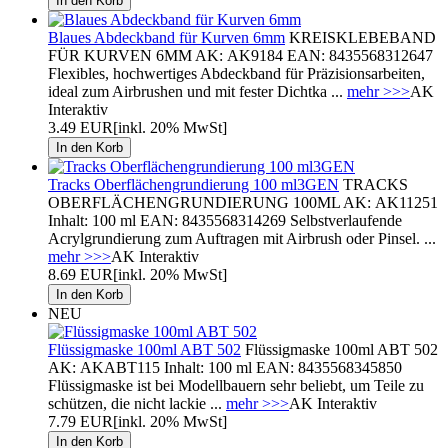
Blaues Abdeckband für Kurven 6mm
KREISKLEBEBAND
FÜR KURVEN 6MM AK: AK9184 EAN: 8435568312647
Flexibles, hochwertiges Abdeckband für Präzisionsarbeiten,
ideal zum Airbrushen und mit fester Dichtka ...
mehr >>>
AK
Interaktiv
3.49 EUR
[inkl. 20% MwSt]
Tracks Oberflächengrundierung 100 ml3GEN
TRACKS
OBERFLÄCHENGRUNDIERUNG 100ML AK: AK11251
Inhalt: 100 ml EAN: 8435568314269 Selbstverlaufende
Acrylgrundierung zum Auftragen mit Airbrush oder Pinsel. ...
mehr >>>
AK Interaktiv
8.69 EUR
[inkl. 20% MwSt]
NEU
Flüssigmaske 100ml ABT 502
Flüssigmaske 100ml ABT 502
AK: AKABT115 Inhalt: 100 ml EAN: 8435568345850
Flüssigmaske ist bei Modellbauern sehr beliebt, um Teile zu
schützen, die nicht lackie ...
mehr >>>
AK Interaktiv
7.79 EUR
[inkl. 20% MwSt]