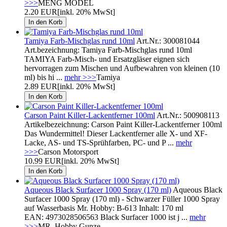
>>>
MENG MODEL
2.20 EUR
[inkl. 20% MwSt]
Tamiya Farb-Mischglas rund 10ml
Art.Nr.: 300081044
Art.bezeichnung: Tamiya Farb-Mischglas rund 10ml
TAMIYA Farb-Misch- und Ersatzgläser eignen sich
hervorragen zum Mischen und Aufbewahren von kleinen (10
ml) bis hi ...
mehr >>>
Tamiya
2.89 EUR
[inkl. 20% MwSt]
Carson Paint Killer-Lackentferner 100ml
Art.Nr.: 500908113
Artikelbezeichnung: Carson Paint Killer-Lackentferner 100ml
Das Wundermittel! Dieser Lackentferner alle X- und XF-
Lacke, AS- und TS-Sprühfarben, PC- und P ...
mehr
>>>
Carson Motorsport
10.99 EUR
[inkl. 20% MwSt]
Aqueous Black Surfacer 1000 Spray (170 ml)
Aqueous Black
Surfacer 1000 Spray (170 ml) - Schwarzer Füller 1000 Spray
auf Wasserbasis Mr. Hobby: B-613 Inhalt: 170 ml
EAN: 4973028506563 Black Surfacer 1000 ist j ...
mehr
>>>
MR. Hobby Gunze