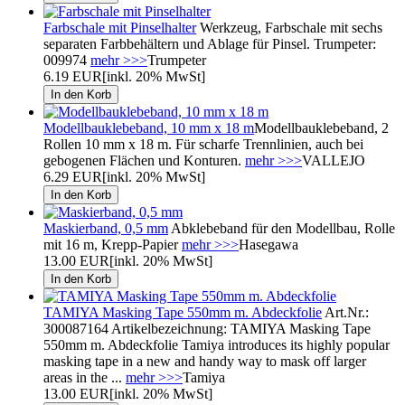
Farbschale mit Pinselhalter
Werkzeug, Farbschale mit sechs
separaten Farbbehältern und Ablage für Pinsel. Trumpeter:
009974
mehr >>>
Trumpeter
6.19 EUR
[inkl. 20% MwSt]
Modellbauklebeband, 10 mm x 18 m
Modellbauklebeband, 2
Rollen 10 mm x 18 m. Für scharfe Trennlinien, auch bei
gebogenen Flächen und Konturen.
mehr >>>
VALLEJO
6.29 EUR
[inkl. 20% MwSt]
Maskierband, 0,5 mm
Abklebeband für den Modellbau, Rolle
mit 16 m, Krepp-Papier
mehr >>>
Hasegawa
13.00 EUR
[inkl. 20% MwSt]
TAMIYA Masking Tape 550mm m. Abdeckfolie
Art.Nr.:
300087164 Artikelbezeichnung: TAMIYA Masking Tape
550mm m. Abdeckfolie Tamiya introduces its highly popular
masking tape in a new and handy way to mask off larger
areas in the ...
mehr >>>
Tamiya
13.00 EUR
[inkl. 20% MwSt]