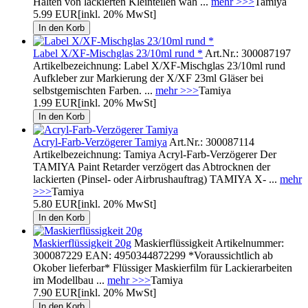
Halten von lackierten Kleinteilen wäh ...
mehr >>>
Tamiya
5.99 EUR
[inkl. 20% MwSt]
Label X/XF-Mischglas 23/10ml rund *
Art.Nr.: 300087197
Artikelbezeichnung: Label X/XF-Mischglas 23/10ml rund
Aufkleber zur Markierung der X/XF 23ml Gläser bei
selbstgemischten Farben. ...
mehr >>>
Tamiya
1.99 EUR
[inkl. 20% MwSt]
Acryl-Farb-Verzögerer Tamiya
Art.Nr.: 300087114
Artikelbezeichnung: Tamiya Acryl-Farb-Verzögerer Der
TAMIYA Paint Retarder verzögert das Abtrocknen der
lackierten (Pinsel- oder Airbrushauftrag) TAMIYA X- ...
mehr
>>>
Tamiya
5.80 EUR
[inkl. 20% MwSt]
Maskierflüssigkeit 20g
Maskierflüssigkeit Artikelnummer:
300087229 EAN: 4950344872299 *Voraussichtlich ab
Okober lieferbar* Flüssiger Maskierfilm für Lackierarbeiten
im Modellbau ...
mehr >>>
Tamiya
7.90 EUR
[inkl. 20% MwSt]