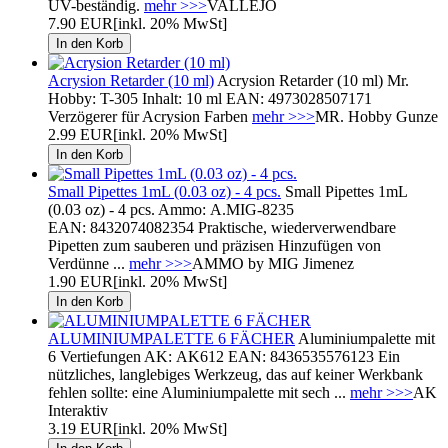
UV-beständig.
mehr >>>
VALLEJO
7.90 EUR
[inkl. 20% MwSt]
Acrysion Retarder (10 ml)
Acrysion Retarder (10 ml) Mr.
Hobby: T-305 Inhalt: 10 ml EAN: 4973028507171
Verzögerer für Acrysion Farben
mehr >>>
MR. Hobby Gunze
2.99 EUR
[inkl. 20% MwSt]
Small Pipettes 1mL (0.03 oz) - 4 pcs.
Small Pipettes 1mL
(0.03 oz) - 4 pcs. Ammo: A.MIG-8235
EAN: 8432074082354 Praktische, wiederverwendbare
Pipetten zum sauberen und präzisen Hinzufügen von
Verdünne ...
mehr >>>
AMMO by MIG Jimenez
1.90 EUR
[inkl. 20% MwSt]
ALUMINIUMPALETTE 6 FÄCHER
Aluminiumpalette mit
6 Vertiefungen AK: AK612 EAN: 8436535576123 Ein
nützliches, langlebiges Werkzeug, das auf keiner Werkbank
fehlen sollte: eine Aluminiumpalette mit sech ...
mehr >>>
AK
Interaktiv
3.19 EUR
[inkl. 20% MwSt]