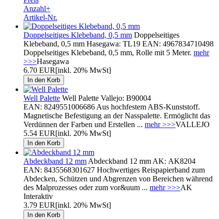
Anzahl+
Artikel-Nr.
Doppelseitiges Klebeband, 0,5 mm
Doppelseitiges
Klebeband, 0,5 mm Hasegawa: TL19 EAN: 4967834710498
Doppelseitiges Klebeband, 0,5 mm, Rolle mit 5 Meter.
mehr
>>>
Hasegawa
6.70 EUR
[inkl. 20% MwSt]
Well Palette
Well Palette Vallejo: B90004
EAN: 8249551006686 Aus hochfestem ABS-Kunststoff.
Magnetische Befestigung an der Nasspalette. Ermöglicht das
Verdünnen der Farben und Erstellen ...
mehr >>>
VALLEJO
5.54 EUR
[inkl. 20% MwSt]
Abdeckband 12 mm
Abdeckband 12 mm AK: AK8204
EAN: 8435568301627 Hochwertiges Reispapierband zum
Abdecken, Schützen und Abgrenzen von Bereichen während
des Malprozesses oder zum vor&uum ...
mehr >>>
AK
Interaktiv
3.79 EUR
[inkl. 20% MwSt]