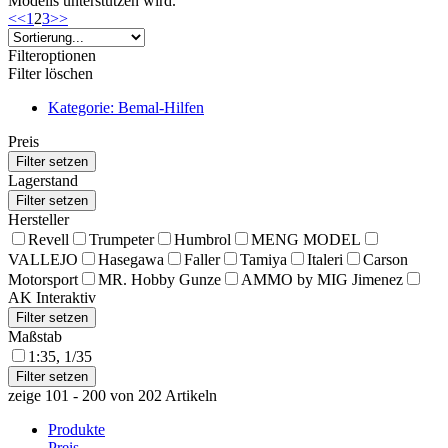
Modells unterstützen wird.
<<
1
2
3
>>
Filteroptionen
Filter löschen
Kategorie: Bemal-Hilfen
Preis
Lagerstand
Hersteller
Revell
Trumpeter
Humbrol
MENG MODEL
VALLEJO
Hasegawa
Faller
Tamiya
Italeri
Carson
Motorsport
MR. Hobby Gunze
AMMO by MIG Jimenez
AK Interaktiv
Maßstab
1:35, 1/35
zeige 101 - 200 von 202 Artikeln
Produkte
Preis