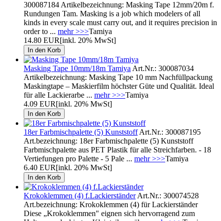
300087184 Artikelbezeichnung: Masking Tape 12mm/20m f.
Rundungen Tam. Masking is a job which modelers of all
kinds in every scale must carry out, and it requires precision in
order to ...
mehr >>>
Tamiya
14.80 EUR
[inkl. 20% MwSt]
Masking Tape 10mm/18m Tamiya
Art.Nr.: 300087034
Artikelbezeichnung: Masking Tape 10 mm Nachfüllpackung
Maskingtape – Maskierfilm höchster Güte und Qualität. Ideal
für alle Lackierarbe ...
mehr >>>
Tamiya
4.09 EUR
[inkl. 20% MwSt]
18er Farbmischpalette (5) Kunststoff
Art.Nr.: 300087195
Art.bezeichnung: 18er Farbmischpalette (5) Kunststoff
Farbmischpalette aus PET Plastik für alle Streichfarben. - 18
Vertiefungen pro Palette - 5 Pale ...
mehr >>>
Tamiya
6.40 EUR
[inkl. 20% MwSt]
Krokoklemmen (4) f.Lackierständer
Art.Nr.: 300074528
Art.bezeichnung: Krokoklemmen (4) für Lackierständer
Diese „Krokoklemmen" eignen sich hervorragend zum