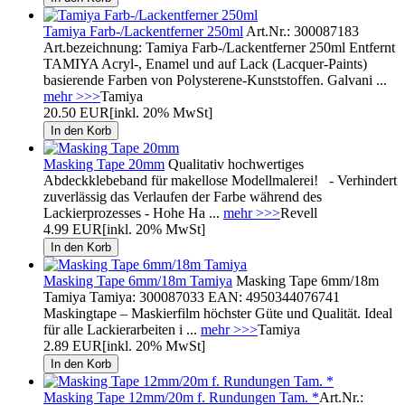
Tamiya Farb-/Lackentferner 250ml
Art.Nr.: 300087183
Art.bezeichnung: Tamiya Farb-/Lackentferner 250ml Entfernt
TAMIYA Acryl-, Enamel und auf Lack (Lacquer-Paints)
basierende Farben von Polysterene-Kunststoffen. Galvani ...
mehr >>>
Tamiya
20.50 EUR
[inkl. 20% MwSt]
Masking Tape 20mm
Qualitativ hochwertiges
Abdeckklebeband für makellose Modellmalerei! - Verhindert
zuverlässig das Verlaufen der Farbe während des
Lackierprozesses - Hohe Ha ...
mehr >>>
Revell
4.99 EUR
[inkl. 20% MwSt]
Masking Tape 6mm/18m Tamiya
Masking Tape 6mm/18m
Tamiya Tamiya: 300087033 EAN: 4950344076741
Maskingtape – Maskierfilm höchster Güte und Qualität. Ideal
für alle Lackierarbeiten i ...
mehr >>>
Tamiya
2.89 EUR
[inkl. 20% MwSt]
Masking Tape 12mm/20m f. Rundungen Tam. *
Art.Nr.: