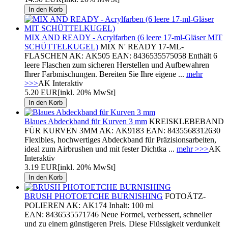
MIX AND READY - Acrylfarben (6 leere 17-ml-Gläser MIT
SCHÜTTELKUGEL)
MIX N' READY 17-ML-
FLASCHEN AK: AK505 EAN: 8436535575058 Enthält 6
leere Flaschen zum sicheren Herstellen und Aufbewahren
Ihrer Farbmischungen. Bereiten Sie Ihre eigene ...
mehr
>>>
AK Interaktiv
5.20 EUR
[inkl. 20% MwSt]
Blaues Abdeckband für Kurven 3 mm
KREISKLEBEBAND
FÜR KURVEN 3MM AK: AK9183 EAN: 8435568312630
Flexibles, hochwertiges Abdeckband für Präzisionsarbeiten,
ideal zum Airbrushen und mit fester Dichtka ...
mehr >>>
AK
Interaktiv
3.19 EUR
[inkl. 20% MwSt]
BRUSH PHOTOETCHE BURNISHING
FOTOÄTZ-
POLIEREN AK: AK174 Inhalt: 100 ml
EAN: 8436535571746 Neue Formel, verbessert, schneller
und zu einem günstigeren Preis. Diese Flüssigkeit verdunkelt