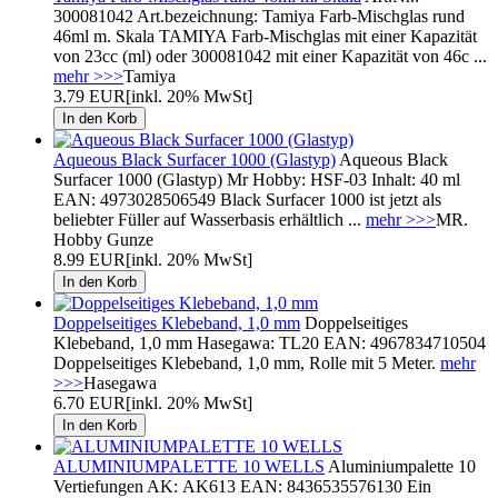
300081042 Art.bezeichnung: Tamiya Farb-Mischglas rund
46ml m. Skala TAMIYA Farb-Mischglas mit einer Kapazität
von 23cc (ml) oder 300081042 mit einer Kapazität von 46c ...
mehr >>>
Tamiya
3.79 EUR
[inkl. 20% MwSt]
Aqueous Black Surfacer 1000 (Glastyp)
Aqueous Black
Surfacer 1000 (Glastyp) Mr Hobby: HSF-03 Inhalt: 40 ml
EAN: 4973028506549 Black Surfacer 1000 ist jetzt als
beliebter Füller auf Wasserbasis erhältlich ...
mehr >>>
MR.
Hobby Gunze
8.99 EUR
[inkl. 20% MwSt]
Doppelseitiges Klebeband, 1,0 mm
Doppelseitiges
Klebeband, 1,0 mm Hasegawa: TL20 EAN: 4967834710504
Doppelseitiges Klebeband, 1,0 mm, Rolle mit 5 Meter.
mehr
>>>
Hasegawa
6.70 EUR
[inkl. 20% MwSt]
ALUMINIUMPALETTE 10 WELLS
Aluminiumpalette 10
Vertiefungen AK: AK613 EAN: 8436535576130 Ein