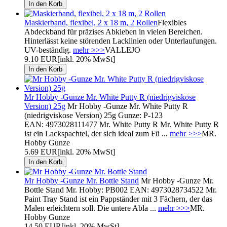
Maskierband, flexibel, 2 x 18 m, 2 Rollen
Flexibles
Abdeckband für präzises Abkleben in vielen Bereichen.
Hinterlässt keine störenden Lacklinien oder Unterlaufungen.
UV-beständig.
mehr >>>
VALLEJO
9.10 EUR
[inkl. 20% MwSt]
Mr Hobby -Gunze Mr. White Putty R (niedrigviskose
Version) 25g
Mr Hobby -Gunze Mr. White Putty R
(niedrigviskose Version) 25g Gunze: P-123
EAN: 4973028111477 Mr. White Putty R Mr. White Putty R
ist ein Lackspachtel, der sich ideal zum Fü ...
mehr >>>
MR.
Hobby Gunze
5.69 EUR
[inkl. 20% MwSt]
Mr Hobby -Gunze Mr. Bottle Stand
Mr Hobby -Gunze Mr.
Bottle Stand Mr. Hobby: PB002 EAN: 4973028734522 Mr.
Paint Tray Stand ist ein Pappständer mit 3 Fächern, der das
Malen erleichtern soll. Die untere Abla ...
mehr >>>
MR.
Hobby Gunze
14.50 EUR
[inkl. 20% MwSt]