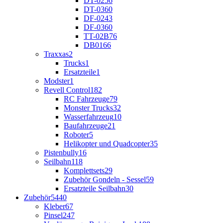
DT-02
56
DT-03
60
DF-02
43
DF-03
60
TT-02B
76
DB01
66
Traxxas
2
Trucks
1
Ersatzteile
1
Modster
1
Revell Control
182
RC Fahrzeuge
79
Monster Trucks
32
Wasserfahrzeug
10
Baufahrzeuge
21
Roboter
5
Helikopter und Quadcopter
35
Pistenbully
16
Seilbahn
118
Komplettsets
29
Zubehör Gondeln - Sessel
59
Ersatzteile Seilbahn
30
Zubehör
5440
Kleber
67
Pinsel
247