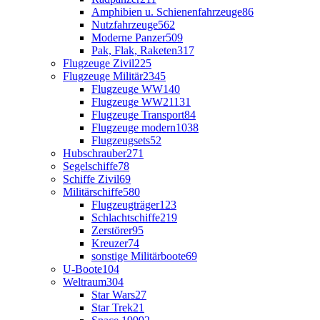
Amphibien u. Schienenfahrzeuge
86
Nutzfahrzeuge
562
Moderne Panzer
509
Pak, Flak, Raketen
317
Flugzeuge Zivil
225
Flugzeuge Militär
2345
Flugzeuge WW1
40
Flugzeuge WW2
1131
Flugzeuge Transport
84
Flugzeuge modern
1038
Flugzeugsets
52
Hubschrauber
271
Segelschiffe
78
Schiffe Zivil
69
Militärschiffe
580
Flugzeugträger
123
Schlachtschiffe
219
Zerstörer
95
Kreuzer
74
sonstige Militärboote
69
U-Boote
104
Weltraum
304
Star Wars
27
Star Trek
21