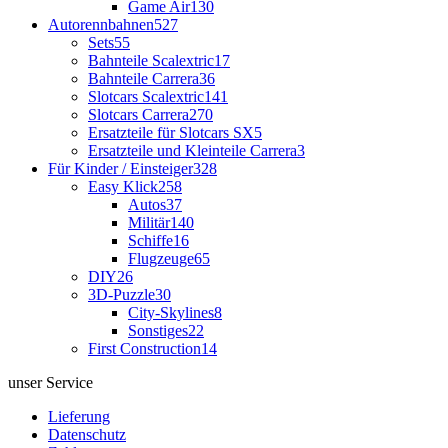
Game Air
130
Autorennbahnen
527
Sets
55
Bahnteile Scalextric
17
Bahnteile Carrera
36
Slotcars Scalextric
141
Slotcars Carrera
270
Ersatzteile für Slotcars SX
5
Ersatzteile und Kleinteile Carrera
3
Für Kinder / Einsteiger
328
Easy Klick
258
Autos
37
Militär
140
Schiffe
16
Flugzeuge
65
DIY
26
3D-Puzzle
30
City-Skylines
8
Sonstiges
22
First Construction
14
unser Service
Lieferung
Datenschutz