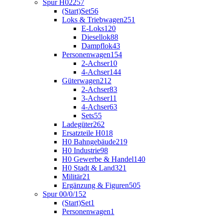
Spur H0
2257
(Start)Set
56
Loks & Triebwagen
251
E-Loks
120
Diesellok
88
Dampflok
43
Personenwagen
154
2-Achser
10
4-Achser
144
Güterwagen
212
2-Achser
83
3-Achser
11
4-Achser
63
Sets
55
Ladegüter
262
Ersatzteile H0
18
H0 Bahngebäude
219
H0 Industrie
98
H0 Gewerbe & Handel
140
H0 Stadt & Land
321
Militär
21
Ergänzung & Figuren
505
Spur 00/0/1
52
(Start)Set
1
Personenwagen
1