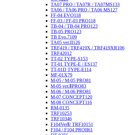
TA07 PRO / TA07R / TA07MS
133
TA06 / TA06 PRO / TA06 MS
127
FF-04 EVO
118
FF-03 / FF-03 PRO
118
TB-04 / TB-04 PRO
123
TB-05 PRO
123
TB Evo.7
109
TA05 ver.II
126
TRF419 / TRF419X / TRF419XR
106
TRF420
12
TT-02 TYPE-S
153
TT-01 TYPE-E / ES
137
TT-01D TYPE-E
114
MF-01X
79
M-05 / M-05 PRO
81
M-05 ver.ⅡPRO
83
M-06 / M-06 PRO
81
M-07 CONCEPT
120
M-08 CONCEPT
116
RM-01
35
TRF102
53
TRF103
46
F104VerⅡ/ TRF101
51
F104 / F104 PROII
61