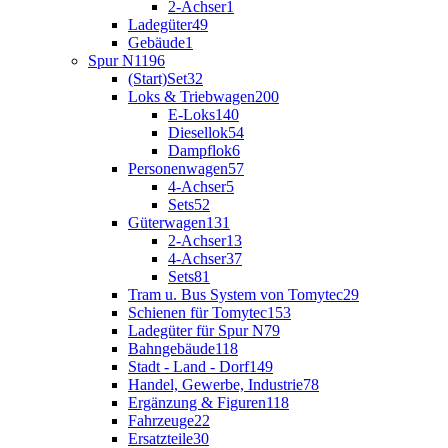
2-Achser
1
Ladegüter
49
Gebäude
1
Spur N
1196
(Start)Set
32
Loks & Triebwagen
200
E-Loks
140
Diesellok
54
Dampflok
6
Personenwagen
57
4-Achser
5
Sets
52
Güterwagen
131
2-Achser
13
4-Achser
37
Sets
81
Tram u. Bus System von Tomytec
29
Schienen für Tomytec
153
Ladegüter für Spur N
79
Bahngebäude
118
Stadt - Land - Dorf
149
Handel, Gewerbe, Industrie
78
Ergänzung & Figuren
118
Fahrzeuge
22
Ersatzteile
30