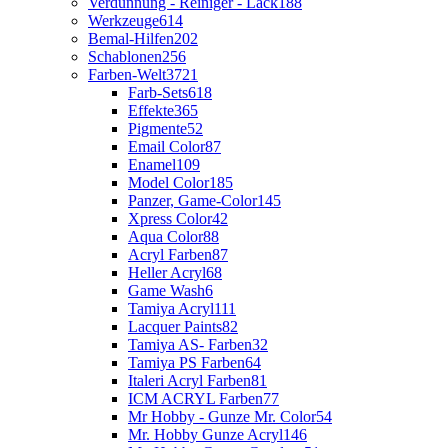
Verdünnung - Reiniger - Lack
188
Werkzeuge
614
Bemal-Hilfen
202
Schablonen
256
Farben-Welt
3721
Farb-Sets
618
Effekte
365
Pigmente
52
Email Color
87
Enamel
109
Model Color
185
Panzer, Game-Color
145
Xpress Color
42
Aqua Color
88
Acryl Farben
87
Heller Acryl
68
Game Wash
6
Tamiya Acryl
111
Lacquer Paints
82
Tamiya AS- Farben
32
Tamiya PS Farben
64
Italeri Acryl Farben
81
ICM ACRYL Farben
77
Mr Hobby - Gunze Mr. Color
54
Mr. Hobby Gunze Acryl
146