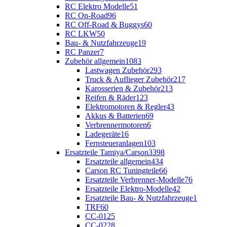
RC Elektro Modelle
51
RC On-Road
96
RC Off-Road & Buggys
60
RC LKW
50
Bau- & Nutzfahrzeuge
19
RC Panzer
7
Zubehör allgemein
1083
Lastwagen Zubehör
293
Truck & Auflieger Zubehör
217
Karosserien & Zubehör
213
Reifen & Räder
123
Elektromotoren & Regler
43
Akkus & Batterien
69
Verbrennermotoren
6
Ladegeräte
16
Fernsteueranlagen
103
Ersatzteile Tamiya/Carson
3398
Ersatzteile allgemein
434
Carson RC Tuningteile
66
Ersatzteile Verbrenner-Modelle
76
Ersatzteile Elektro-Modelle
42
Ersatzteile Bau- & Nutzfahrzeuge
1
TRF
60
CC-01
25
CC-02
28