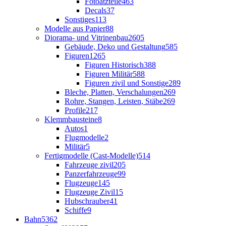
Fotoätzteile
463
Decals
37
Sonstiges
113
Modelle aus Papier
88
Diorama- und Vitrinenbau
2605
Gebäude, Deko und Gestaltung
585
Figuren
1265
Figuren Historisch
388
Figuren Militär
588
Figuren zivil und Sonstige
289
Bleche, Platten, Verschalungen
269
Rohre, Stangen, Leisten, Stäbe
269
Profile
217
Klemmbausteine
8
Autos
1
Flugmodelle
2
Militär
5
Fertigmodelle (Cast-Modelle)
514
Fahrzeuge zivil
205
Panzerfahrzeuge
99
Flugzeuge
145
Flugzeuge Zivil
15
Hubschrauber
41
Schiffe
9
Bahn
5362