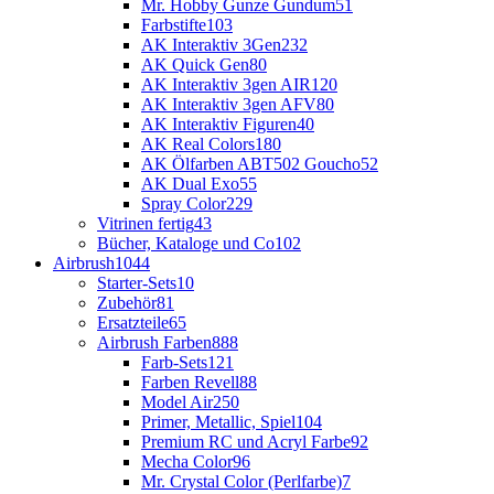
Mr. Hobby Gunze Gundum
51
Farbstifte
103
AK Interaktiv 3Gen
232
AK Quick Gen
80
AK Interaktiv 3gen AIR
120
AK Interaktiv 3gen AFV
80
AK Interaktiv Figuren
40
AK Real Colors
180
AK Ölfarben ABT502 Goucho
52
AK Dual Exo
55
Spray Color
229
Vitrinen fertig
43
Bücher, Kataloge und Co
102
Airbrush
1044
Starter-Sets
10
Zubehör
81
Ersatzteile
65
Airbrush Farben
888
Farb-Sets
121
Farben Revell
88
Model Air
250
Primer, Metallic, Spiel
104
Premium RC und Acryl Farbe
92
Mecha Color
96
Mr. Crystal Color (Perlfarbe)
7