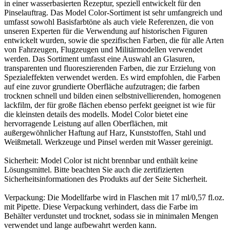
in einer wasserbasierten Rezeptur, speziell entwickelt für den
Pinselauftrag. Das Model Color-Sortiment ist sehr umfangreich und
umfasst sowohl Basisfarbtöne als auch viele Referenzen, die von
unseren Experten für die Verwendung auf historischen Figuren
entwickelt wurden, sowie die spezifischen Farben, die für alle Arten
von Fahrzeugen, Flugzeugen und Militärmodellen verwendet
werden. Das Sortiment umfasst eine Auswahl an Glasuren,
transparenten und fluoreszierenden Farben, die zur Erzielung von
Spezialeffekten verwendet werden. Es wird empfohlen, die Farben
auf eine zuvor grundierte Oberfläche aufzutragen; die farben
trocknen schnell und bilden einen selbstnivellierenden, homogenen
lackfilm, der für große flächen ebenso perfekt geeignet ist wie für
die kleinsten details des modells. Model Color bietet eine
hervorragende Leistung auf allen Oberflächen, mit
außergewöhnlicher Haftung auf Harz, Kunststoffen, Stahl und
Weißmetall. Werkzeuge und Pinsel werden mit Wasser gereinigt.
Sicherheit: Model Color ist nicht brennbar und enthält keine
Lösungsmittel. Bitte beachten Sie auch die zertifizierten
Sicherheitsinformationen des Produkts auf der Seite Sicherheit.
Verpackung: Die Modellfarbe wird in Flaschen mit 17 ml/0,57 fl.oz.
mit Pipette. Diese Verpackung verhindert, dass die Farbe im
Behälter verdunstet und trocknet, sodass sie in minimalen Mengen
verwendet und lange aufbewahrt werden kann.