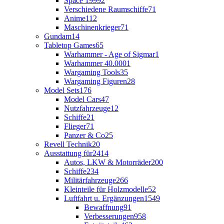
Space 1999
2
Verschiedene Raumschiffe
71
Anime
112
Maschinenkrieger
71
Gundam
14
Tabletop Games
65
Warhammer - Age of Sigmar
1
Warhammer 40.000
1
Wargaming Tools
35
Wargaming Figuren
28
Model Sets
176
Model Cars
47
Nutzfahrzeuge
12
Schiffe
21
Flieger
71
Panzer & Co
25
Revell Technik
20
Ausstattung für
2414
Autos, LKW & Motorräder
200
Schiffe
234
Militärfahrzeuge
266
Kleinteile für Holzmodelle
52
Luftfahrt u. Ergänzungen
1549
Bewaffnung
91
Verbesserungen
958