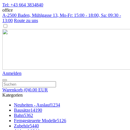
Tel: +43 664 3834840
office
A-2500 Baden, Mühlgasse 13
, Mo-Fr: 15:00 - 18:00, Sa: 09:30 -
13:00
Route zu uns
Anmelden
Warenkorb
(0)
0.00 EUR
Kategorien
Neuheiten - Auslauf
1234
Bausätze
14190
Bahn
5362
Ferngesteuerte Modelle
5126
Zubehör
5440