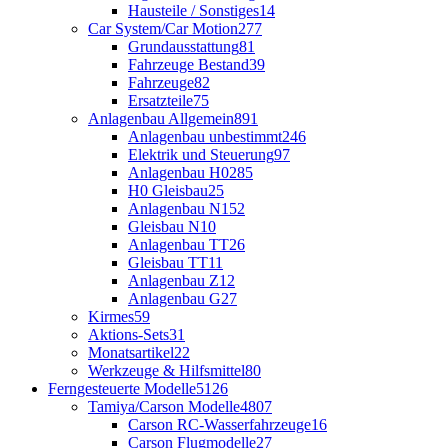
Hausteile / Sonstiges
14
Car System/Car Motion
277
Grundausstattung
81
Fahrzeuge Bestand
39
Fahrzeuge
82
Ersatzteile
75
Anlagenbau Allgemein
891
Anlagenbau unbestimmt
246
Elektrik und Steuerung
97
Anlagenbau H0
285
H0 Gleisbau
25
Anlagenbau N
152
Gleisbau N
10
Anlagenbau TT
26
Gleisbau TT
11
Anlagenbau Z
12
Anlagenbau G
27
Kirmes
59
Aktions-Sets
31
Monatsartikel
22
Werkzeuge & Hilfsmittel
80
Ferngesteuerte Modelle
5126
Tamiya/Carson Modelle
4807
Carson RC-Wasserfahrzeuge
16
Carson Flugmodelle
27