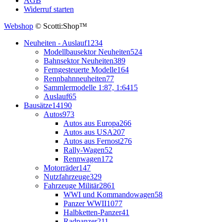
AGB
Widerruf starten
Webshop
© Scotti:Shop™
Neuheiten - Auslauf
1234
Modellbausektor Neuheiten
524
Bahnsektor Neuheiten
389
Ferngesteuerte Modelle
164
Rennbahnneuheiten
77
Sammlermodelle 1:87, 1:64
15
Auslauf
65
Bausätze
14190
Autos
973
Autos aus Europa
266
Autos aus USA
207
Autos aus Fernost
276
Rally-Wagen
52
Rennwagen
172
Motorräder
147
Nutzfahrzeuge
329
Fahrzeuge Militär
2861
WWI und Kommandowagen
58
Panzer WWII
1077
Halbketten-Panzer
41
Radpanzer
211