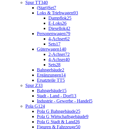
Spur TT
340
(Start)Set
7
Loks & Triebwagen
93
Dampflok
25
E-Loks
26
Diesellok
42
Personenwagen
79
4-Achser
62
Sets
17
Güterwagen
140
2-Achser
72
4-Achser
40
Sets
28
Bahngebäude
2
Ergänzungen
14
Ersatzteile TT
5
Spur Z
33
Bahngebäude
15
Stadt - Land - Dorf
13
Industrie - Gewerbe - Handel
5
Pola G
124
Pola G Bahngebäude
25
Pola G Wirtschaftsgebäude
9
Pola G Stadt & Land
26
Figuren & Fahrzeuge
50