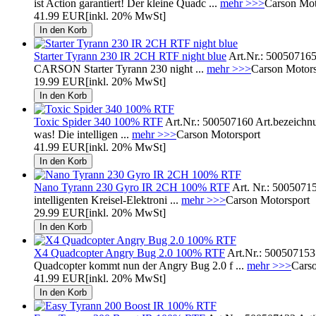
ist Action garantiert! Der kleine Quadc ...
mehr >>>
Carson Mot
41.99 EUR
[inkl. 20% MwSt]
Starter Tyrann 230 IR 2CH RTF night blue
Art.Nr.: 500507165 
CARSON Starter Tyrann 230 night ...
mehr >>>
Carson Motors
19.99 EUR
[inkl. 20% MwSt]
Toxic Spider 340 100% RTF
Art.Nr.: 500507160 Art.bezeichnu
was! Die intelligen ...
mehr >>>
Carson Motorsport
41.99 EUR
[inkl. 20% MwSt]
Nano Tyrann 230 Gyro IR 2CH 100% RTF
Art. Nr.: 5005071
intelligenten Kreisel-Elektroni ...
mehr >>>
Carson Motorsport
29.99 EUR
[inkl. 20% MwSt]
X4 Quadcopter Angry Bug 2.0 100% RTF
Art.Nr.: 500507153
Quadcopter kommt nun der Angry Bug 2.0 f ...
mehr >>>
Carso
41.99 EUR
[inkl. 20% MwSt]