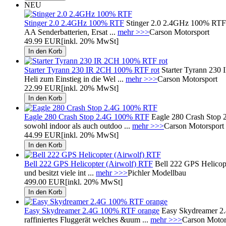
NEU
Stinger 2.0 2.4GHz 100% RTF
Stinger 2.0 2.4GHz 100% RTF 
AA Senderbatterien, Ersat ...
mehr >>>
Carson Motorsport
49.99 EUR
[inkl. 20% MwSt]
Starter Tyrann 230 IR 2CH 100% RTF rot
Starter Tyrann 230 
Heli zum Einstieg in die Wel ...
mehr >>>
Carson Motorsport
22.99 EUR
[inkl. 20% MwSt]
Eagle 280 Crash Stop 2.4G 100% RTF
Eagle 280 Crash Stop 
sowohl indoor als auch outdoo ...
mehr >>>
Carson Motorsport
44.99 EUR
[inkl. 20% MwSt]
Bell 222 GPS Helicopter (Airwolf) RTF
Bell 222 GPS Helicop
und besitzt viele int ...
mehr >>>
Pichler Modellbau
499.00 EUR
[inkl. 20% MwSt]
Easy Skydreamer 2.4G 100% RTF orange
Easy Skydreamer 2.
raffiniertes Fluggerät welches &uum ...
mehr >>>
Carson Motor