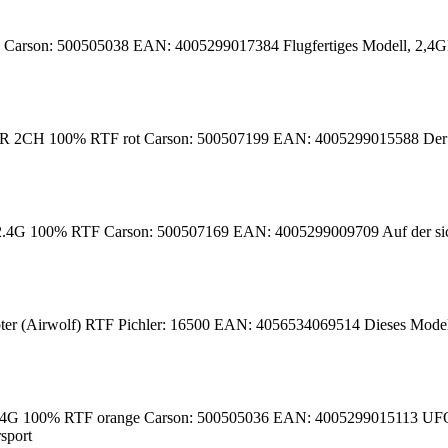
Carson: 500505038 EAN: 4005299017384 Flugfertiges Modell, 2,4G
IR 2CH 100% RTF rot Carson: 500507199 EAN: 4005299015588 Der perfe
2.4G 100% RTF Carson: 500507169 EAN: 4005299009709 Auf der sic
ter (Airwolf) RTF Pichler: 16500 EAN: 4056534069514 Dieses Modell
4G 100% RTF orange Carson: 500505036 EAN: 4005299015113 UFO - U
sport