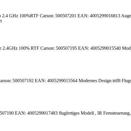
o 2.4 GHz 100%RTF Carson: 500507201 EAN: 4005299016813 Augen z
t
 2.4GHz 100% RTF Carson: 500507195 EAN: 4005299015540 Modernes De
son: 500507192 EAN: 4005299015564 Modernes Design trifft Flugspaß p
507190 EAN: 4005299017483 flugfertiges Modell , IR Fernsteuerung