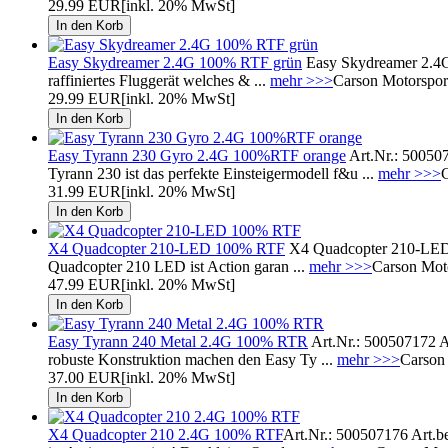
29.99 EUR
[inkl. 20% MwSt]
Easy Skydreamer 2.4G 100% RTF grün
Easy Skydreamer 2.4G
raffiniertes Fluggerät welches & ...
mehr >>>
Carson Motorspor
29.99 EUR
[inkl. 20% MwSt]
Easy Tyrann 230 Gyro 2.4G 100%RTF orange
Art.Nr.: 50050
Tyrann 230 ist das perfekte Einsteigermodell f&u ...
mehr >>>
C
31.99 EUR
[inkl. 20% MwSt]
X4 Quadcopter 210-LED 100% RTF
X4 Quadcopter 210-LED
Quadcopter 210 LED ist Action garan ...
mehr >>>
Carson Mot
47.99 EUR
[inkl. 20% MwSt]
Easy Tyrann 240 Metal 2.4G 100% RTR
Art.Nr.: 500507172 
robuste Konstruktion machen den Easy Ty ...
mehr >>>
Carson
37.00 EUR
[inkl. 20% MwSt]
X4 Quadcopter 210 2.4G 100% RTF
Art.Nr.: 500507176 Art