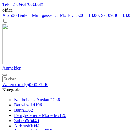
Tel: +43 664 3834840
office
A-2500 Baden, Mühlgasse 13
, Mo-Fr: 15:00 - 18:00, Sa: 09:30 - 13:
Anmelden
Warenkorb
(0)
0.00 EUR
Kategorien
Neuheiten - Auslauf
1236
Bausätze
14196
Bahn
5362
Ferngesteuerte Modelle
5126
Zubehör
5440
Airbrush
1044