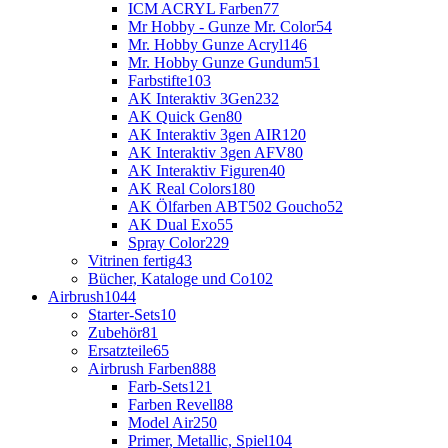
ICM ACRYL Farben
77
Mr Hobby - Gunze Mr. Color
54
Mr. Hobby Gunze Acryl
146
Mr. Hobby Gunze Gundum
51
Farbstifte
103
AK Interaktiv 3Gen
232
AK Quick Gen
80
AK Interaktiv 3gen AIR
120
AK Interaktiv 3gen AFV
80
AK Interaktiv Figuren
40
AK Real Colors
180
AK Ölfarben ABT502 Goucho
52
AK Dual Exo
55
Spray Color
229
Vitrinen fertig
43
Bücher, Kataloge und Co
102
Airbrush
1044
Starter-Sets
10
Zubehör
81
Ersatzteile
65
Airbrush Farben
888
Farb-Sets
121
Farben Revell
88
Model Air
250
Primer, Metallic, Spiel
104