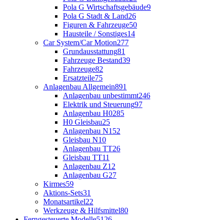
Pola G Wirtschaftsgebäude
9
Pola G Stadt & Land
26
Figuren & Fahrzeuge
50
Hausteile / Sonstiges
14
Car System/Car Motion
277
Grundausstattung
81
Fahrzeuge Bestand
39
Fahrzeuge
82
Ersatzteile
75
Anlagenbau Allgemein
891
Anlagenbau unbestimmt
246
Elektrik und Steuerung
97
Anlagenbau H0
285
H0 Gleisbau
25
Anlagenbau N
152
Gleisbau N
10
Anlagenbau TT
26
Gleisbau TT
11
Anlagenbau Z
12
Anlagenbau G
27
Kirmes
59
Aktions-Sets
31
Monatsartikel
22
Werkzeuge & Hilfsmittel
80
Ferngesteuerte Modelle
5126