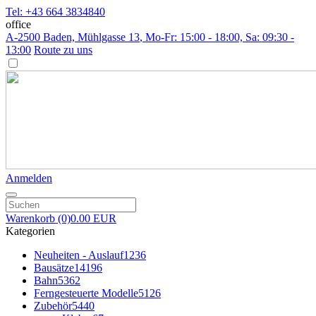
Tel: +43 664 3834840
office
A-2500 Baden, Mühlgasse 13
, Mo-Fr: 15:00 - 18:00, Sa: 09:30 -
13:00
Route zu uns
Anmelden
Warenkorb
(0)
0.00 EUR
Kategorien
Neuheiten - Auslauf
1236
Bausätze
14196
Bahn
5362
Ferngesteuerte Modelle
5126
Zubehör
5440