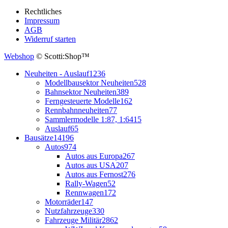
Rechtliches
Impressum
AGB
Widerruf starten
Webshop
© Scotti:Shop™
Neuheiten - Auslauf
1236
Modellbausektor Neuheiten
528
Bahnsektor Neuheiten
389
Ferngesteuerte Modelle
162
Rennbahnneuheiten
77
Sammlermodelle 1:87, 1:64
15
Auslauf
65
Bausätze
14196
Autos
974
Autos aus Europa
267
Autos aus USA
207
Autos aus Fernost
276
Rally-Wagen
52
Rennwagen
172
Motorräder
147
Nutzfahrzeuge
330
Fahrzeuge Militär
2862