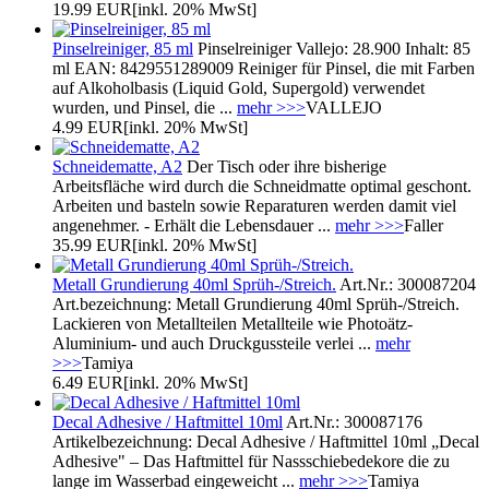
19.99 EUR
[inkl. 20% MwSt]
Pinselreiniger, 85 ml
Pinselreiniger Vallejo: 28.900 Inhalt: 85
ml EAN: 8429551289009 Reiniger für Pinsel, die mit Farben
auf Alkoholbasis (Liquid Gold, Supergold) verwendet
wurden, und Pinsel, die ...
mehr >>>
VALLEJO
4.99 EUR
[inkl. 20% MwSt]
Schneidematte, A2
Der Tisch oder ihre bisherige
Arbeitsfläche wird durch die Schneidmatte optimal geschont.
Arbeiten und basteln sowie Reparaturen werden damit viel
angenehmer. - Erhält die Lebensdauer ...
mehr >>>
Faller
35.99 EUR
[inkl. 20% MwSt]
Metall Grundierung 40ml Sprüh-/Streich.
Art.Nr.: 300087204
Art.bezeichnung: Metall Grundierung 40ml Sprüh-/Streich.
Lackieren von Metallteilen Metallteile wie Photoätz-
Aluminium- und auch Druckgussteile verlei ...
mehr
>>>
Tamiya
6.49 EUR
[inkl. 20% MwSt]
Decal Adhesive / Haftmittel 10ml
Art.Nr.: 300087176
Artikelbezeichnung: Decal Adhesive / Haftmittel 10ml „Decal
Adhesive" – Das Haftmittel für Nassschiebedekore die zu
lange im Wasserbad eingeweicht ...
mehr >>>
Tamiya