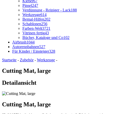
Kleber
67
Pinsel
247
Verdünnung - Reiniger - Lack
188
Werkzeuge
614
Bemal-Hilfen
202
Schablonen
256
Farben-Welt
3721
Vitrinen fertig
43
Bücher, Kataloge und Co
102
Airbrush
1044
Autorennbahnen
527
Für Kinder / Einsteiger
328
Startseite
-
Zubehör
-
Werkzeuge
-
Cutting Mat, large
Detailansicht
Cutting Mat, large