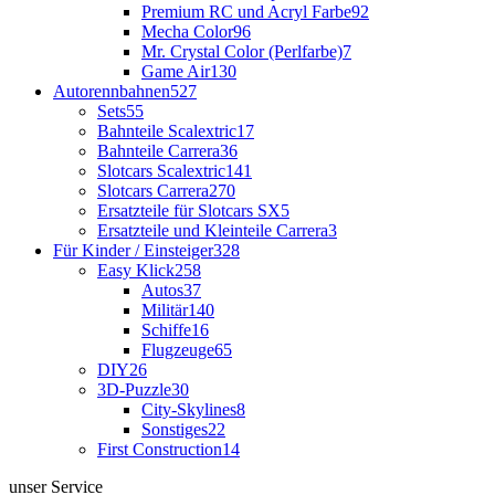
Premium RC und Acryl Farbe
92
Mecha Color
96
Mr. Crystal Color (Perlfarbe)
7
Game Air
130
Autorennbahnen
527
Sets
55
Bahnteile Scalextric
17
Bahnteile Carrera
36
Slotcars Scalextric
141
Slotcars Carrera
270
Ersatzteile für Slotcars SX
5
Ersatzteile und Kleinteile Carrera
3
Für Kinder / Einsteiger
328
Easy Klick
258
Autos
37
Militär
140
Schiffe
16
Flugzeuge
65
DIY
26
3D-Puzzle
30
City-Skylines
8
Sonstiges
22
First Construction
14
unser Service