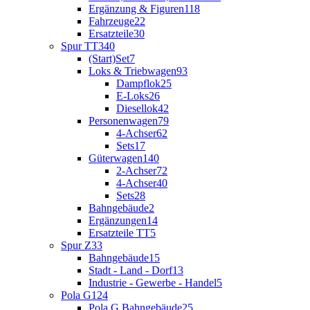
Ergänzung & Figuren
118
Fahrzeuge
22
Ersatzteile
30
Spur TT
340
(Start)Set
7
Loks & Triebwagen
93
Dampflok
25
E-Loks
26
Diesellok
42
Personenwagen
79
4-Achser
62
Sets
17
Güterwagen
140
2-Achser
72
4-Achser
40
Sets
28
Bahngebäude
2
Ergänzungen
14
Ersatzteile TT
5
Spur Z
33
Bahngebäude
15
Stadt - Land - Dorf
13
Industrie - Gewerbe - Handel
5
Pola G
124
Pola G Bahngebäude
25