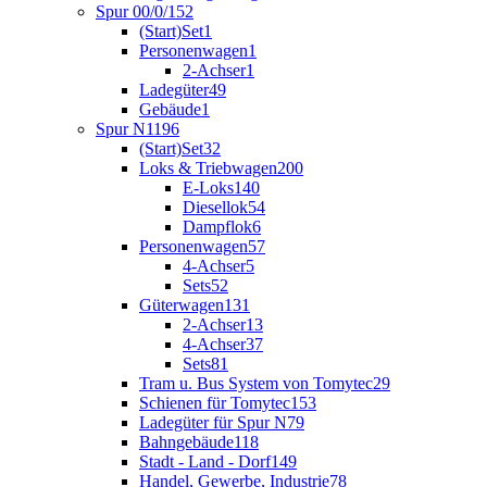
Spur 00/0/1
52
(Start)Set
1
Personenwagen
1
2-Achser
1
Ladegüter
49
Gebäude
1
Spur N
1196
(Start)Set
32
Loks & Triebwagen
200
E-Loks
140
Diesellok
54
Dampflok
6
Personenwagen
57
4-Achser
5
Sets
52
Güterwagen
131
2-Achser
13
4-Achser
37
Sets
81
Tram u. Bus System von Tomytec
29
Schienen für Tomytec
153
Ladegüter für Spur N
79
Bahngebäude
118
Stadt - Land - Dorf
149
Handel, Gewerbe, Industrie
78