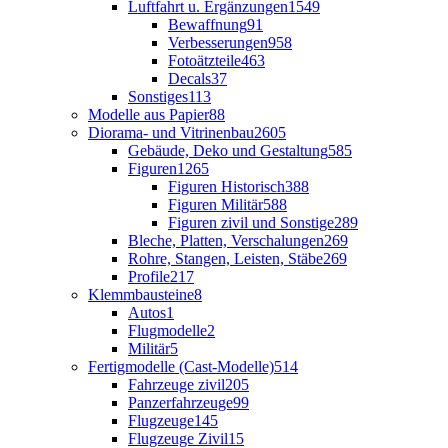
Luftfahrt u. Ergänzungen
1549
Bewaffnung
91
Verbesserungen
958
Fotoätzteile
463
Decals
37
Sonstiges
113
Modelle aus Papier
88
Diorama- und Vitrinenbau
2605
Gebäude, Deko und Gestaltung
585
Figuren
1265
Figuren Historisch
388
Figuren Militär
588
Figuren zivil und Sonstige
289
Bleche, Platten, Verschalungen
269
Rohre, Stangen, Leisten, Stäbe
269
Profile
217
Klemmbausteine
8
Autos
1
Flugmodelle
2
Militär
5
Fertigmodelle (Cast-Modelle)
514
Fahrzeuge zivil
205
Panzerfahrzeuge
99
Flugzeuge
145
Flugzeuge Zivil
15