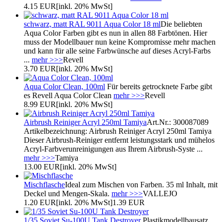
4.15 EUR
[inkl. 20% MwSt]
schwarz, matt RAL 9011 Aqua Color 18 ml
Die beliebten
Aqua Color Farben gibt es nun in allen 88 Farbtönen. Hier
muss der Modellbauer nun keine Kompromisse mehr machen
und kann für alle seine Farbwünsche auf dieses Acryl-Farbs
...
mehr >>>
Revell
3.70 EUR
[inkl. 20% MwSt]
Aqua Color Clean, 100ml
Für bereits getrocknete Farbe gibt
es Revell Aqua Color Clean
mehr >>>
Revell
8.99 EUR
[inkl. 20% MwSt]
Airbrush Reiniger Acryl 250ml Tamiya
Art.Nr.: 300087089
Artikelbezeichnung: Airbrush Reiniger Acryl 250ml Tamiya
Dieser Airbrush-Reiniger entfernt leistungsstark und mühelos
Acryl-Farbverunreinigungen aus Ihrem Airbrush-Syste ...
mehr >>>
Tamiya
13.00 EUR
[inkl. 20% MwSt]
Mischflasche
Ideal zum Mischen von Farben. 35 ml Inhalt, mit
Deckel und Mengen-Skala.
mehr >>>
VALLEJO
1.20 EUR
[inkl. 20% MwSt]
1.39 EUR
1/35 Soviet Su-100U Tank Destroyer
Plastikmodellbausatz