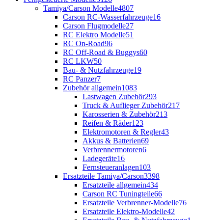
Tamiya/Carson Modelle
4807
Carson RC-Wasserfahrzeuge
16
Carson Flugmodelle
27
RC Elektro Modelle
51
RC On-Road
96
RC Off-Road & Buggys
60
RC LKW
50
Bau- & Nutzfahrzeuge
19
RC Panzer
7
Zubehör allgemein
1083
Lastwagen Zubehör
293
Truck & Auflieger Zubehör
217
Karosserien & Zubehör
213
Reifen & Räder
123
Elektromotoren & Regler
43
Akkus & Batterien
69
Verbrennermotoren
6
Ladegeräte
16
Fernsteueranlagen
103
Ersatzteile Tamiya/Carson
3398
Ersatzteile allgemein
434
Carson RC Tuningteile
66
Ersatzteile Verbrenner-Modelle
76
Ersatzteile Elektro-Modelle
42