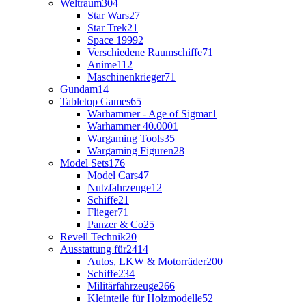
Weltraum
304
Star Wars
27
Star Trek
21
Space 1999
2
Verschiedene Raumschiffe
71
Anime
112
Maschinenkrieger
71
Gundam
14
Tabletop Games
65
Warhammer - Age of Sigmar
1
Warhammer 40.000
1
Wargaming Tools
35
Wargaming Figuren
28
Model Sets
176
Model Cars
47
Nutzfahrzeuge
12
Schiffe
21
Flieger
71
Panzer & Co
25
Revell Technik
20
Ausstattung für
2414
Autos, LKW & Motorräder
200
Schiffe
234
Militärfahrzeuge
266
Kleinteile für Holzmodelle
52