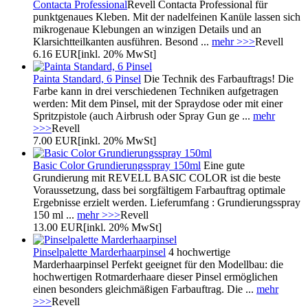
Contacta Professional
Revell Contacta Professional für
punktgenaues Kleben. Mit der nadelfeinen Kanüle lassen sich
mikrogenaue Klebungen an winzigen Details und an
Klarsichtteilkanten ausführen. Besond ...
mehr >>>
Revell
6.16 EUR
[inkl. 20% MwSt]
Painta Standard, 6 Pinsel
Die Technik des Farbauftrags! Die
Farbe kann in drei verschiedenen Techniken aufgetragen
werden: Mit dem Pinsel, mit der Spraydose oder mit einer
Spritzpistole (auch Airbrush oder Spray Gun ge ...
mehr
>>>
Revell
7.00 EUR
[inkl. 20% MwSt]
Basic Color Grundierungsspray 150ml
Eine gute
Grundierung mit REVELL BASIC COLOR ist die beste
Voraussetzung, dass bei sorgfältigem Farbauftrag optimale
Ergebnisse erzielt werden. Lieferumfang : Grundierungsspray
150 ml ...
mehr >>>
Revell
13.00 EUR
[inkl. 20% MwSt]
Pinselpalette Marderhaarpinsel
4 hochwertige
Marderhaarpinsel Perfekt geeignet für den Modellbau: die
hochwertigen Rotmarderhaare dieser Pinsel ermöglichen
einen besonders gleichmäßigen Farbauftrag. Die ...
mehr
>>>
Revell