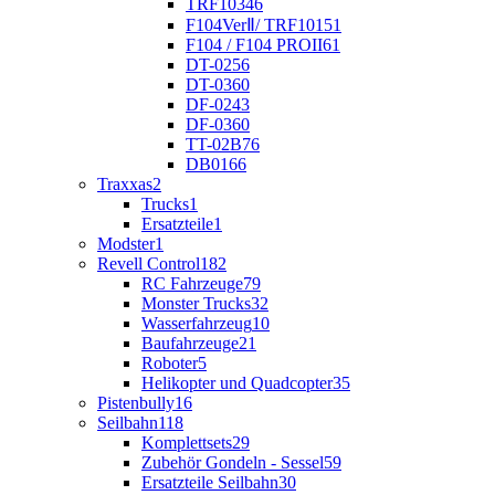
TRF103
46
F104VerⅡ/ TRF101
51
F104 / F104 PROII
61
DT-02
56
DT-03
60
DF-02
43
DF-03
60
TT-02B
76
DB01
66
Traxxas
2
Trucks
1
Ersatzteile
1
Modster
1
Revell Control
182
RC Fahrzeuge
79
Monster Trucks
32
Wasserfahrzeug
10
Baufahrzeuge
21
Roboter
5
Helikopter und Quadcopter
35
Pistenbully
16
Seilbahn
118
Komplettsets
29
Zubehör Gondeln - Sessel
59
Ersatzteile Seilbahn
30