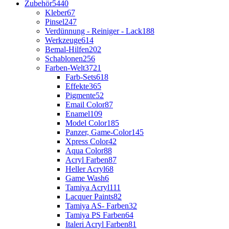
Zubehör
5440
Kleber
67
Pinsel
247
Verdünnung - Reiniger - Lack
188
Werkzeuge
614
Bemal-Hilfen
202
Schablonen
256
Farben-Welt
3721
Farb-Sets
618
Effekte
365
Pigmente
52
Email Color
87
Enamel
109
Model Color
185
Panzer, Game-Color
145
Xpress Color
42
Aqua Color
88
Acryl Farben
87
Heller Acryl
68
Game Wash
6
Tamiya Acryl
111
Lacquer Paints
82
Tamiya AS- Farben
32
Tamiya PS Farben
64
Italeri Acryl Farben
81