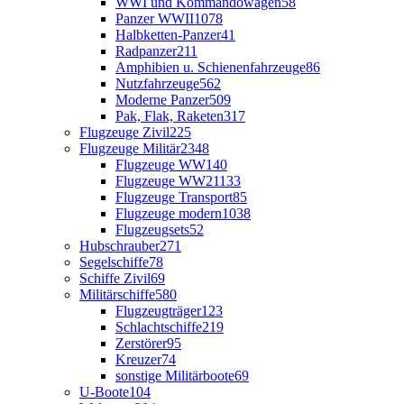
WWI und Kommandowagen
58
Panzer WWII
1078
Halbketten-Panzer
41
Radpanzer
211
Amphibien u. Schienenfahrzeuge
86
Nutzfahrzeuge
562
Moderne Panzer
509
Pak, Flak, Raketen
317
Flugzeuge Zivil
225
Flugzeuge Militär
2348
Flugzeuge WW1
40
Flugzeuge WW2
1133
Flugzeuge Transport
85
Flugzeuge modern
1038
Flugzeugsets
52
Hubschrauber
271
Segelschiffe
78
Schiffe Zivil
69
Militärschiffe
580
Flugzeugträger
123
Schlachtschiffe
219
Zerstörer
95
Kreuzer
74
sonstige Militärboote
69
U-Boote
104