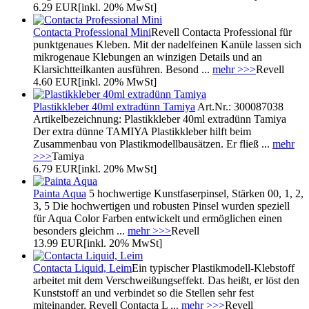
6.29 EUR
[inkl. 20% MwSt]
Contacta Professional Mini
Revell Contacta Professional für
punktgenaues Kleben. Mit der nadelfeinen Kanüle lassen sich
mikrogenaue Klebungen an winzigen Details und an
Klarsichtteilkanten ausführen. Besond ...
mehr >>>
Revell
4.60 EUR
[inkl. 20% MwSt]
Plastikkleber 40ml extradünn Tamiya
Art.Nr.: 300087038
Artikelbezeichnung: Plastikkleber 40ml extradünn Tamiya
Der extra dünne TAMIYA Plastikkleber hilft beim
Zusammenbau von Plastikmodellbausätzen. Er fließ ...
mehr
>>>
Tamiya
6.79 EUR
[inkl. 20% MwSt]
Painta Aqua
5 hochwertige Kunstfaserpinsel, Stärken 00, 1, 2,
3, 5 Die hochwertigen und robusten Pinsel wurden speziell
für Aqua Color Farben entwickelt und ermöglichen einen
besonders gleichm ...
mehr >>>
Revell
13.99 EUR
[inkl. 20% MwSt]
Contacta Liquid, Leim
Ein typischer Plastikmodell-Klebstoff
arbeitet mit dem Verschweißungseffekt. Das heißt, er löst den
Kunststoff an und verbindet so die Stellen sehr fest
miteinander. Revell Contacta L ...
mehr >>>
Revell