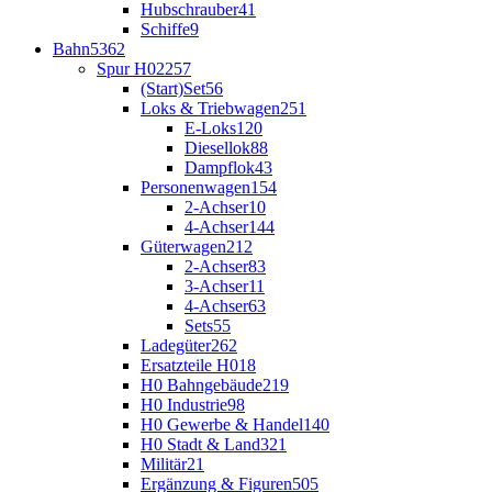
Hubschrauber
41
Schiffe
9
Bahn
5362
Spur H0
2257
(Start)Set
56
Loks & Triebwagen
251
E-Loks
120
Diesellok
88
Dampflok
43
Personenwagen
154
2-Achser
10
4-Achser
144
Güterwagen
212
2-Achser
83
3-Achser
11
4-Achser
63
Sets
55
Ladegüter
262
Ersatzteile H0
18
H0 Bahngebäude
219
H0 Industrie
98
H0 Gewerbe & Handel
140
H0 Stadt & Land
321
Militär
21
Ergänzung & Figuren
505