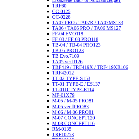
Ersatzteile Bau- & Nutzfahrzeuge
1
TRF
60
CC-01
25
CC-02
28
TA07 PRO / TA07R / TA07MS
133
TA06 / TA06 PRO / TA06 MS
127
FF-04 EVO
118
FF-03 / FF-03 PRO
118
TB-04 / TB-04 PRO
123
TB-05 PRO
123
TB Evo.7
109
TA05 ver.II
126
TRF419 / TRF419X / TRF419XR
106
TRF420
12
TT-02 TYPE-S
153
TT-01 TYPE-E / ES
137
TT-01D TYPE-E
114
MF-01X
79
M-05 / M-05 PRO
81
M-05 ver.ⅡPRO
83
M-06 / M-06 PRO
81
M-07 CONCEPT
120
M-08 CONCEPT
116
RM-01
35
TRF102
53