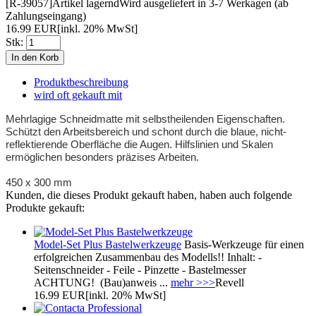
[R-39057]
Artikel lagernd
Wird ausgeliefert in 3-7 Werkagen (ab
Zahlungseingang)
16.99 EUR
[inkl. 20% MwSt]
Stk:
Produktbeschreibung
wird oft gekauft mit
Mehrlagige Schneidmatte mit selbstheilenden Eigenschaften.
Schützt den Arbeitsbereich und schont durch die blaue, nicht-
reflektierende Oberfläche die Augen. Hilfslinien und Skalen
ermöglichen besonders präzises Arbeiten.
450 x 300 mm
Kunden, die dieses Produkt gekauft haben, haben auch folgende
Produkte gekauft:
Model-Set Plus Bastelwerkzeuge
Basis-Werkzeuge für einen
erfolgreichen Zusammenbau des Modells!! Inhalt: -
Seitenschneider - Feile - Pinzette - Bastelmesser
ACHTUNG! (Bau)anweis ...
mehr >>>
Revell
16.99 EUR
[inkl. 20% MwSt]