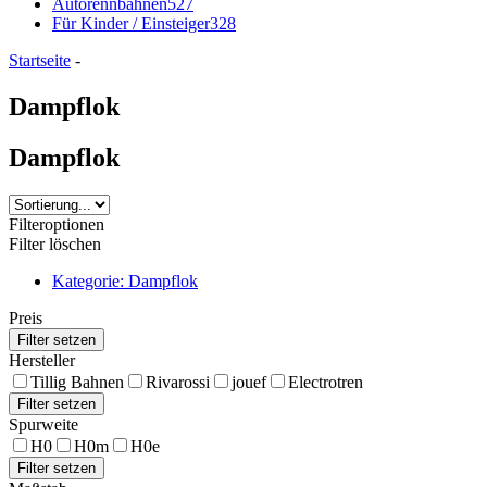
Autorennbahnen
527
Für Kinder / Einsteiger
328
Startseite
-
Dampflok
Dampflok
Filteroptionen
Filter löschen
Kategorie: Dampflok
Preis
Hersteller
Tillig Bahnen
Rivarossi
jouef
Electrotren
Spurweite
H0
H0m
H0e