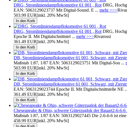
DRG, Stromliniendampflokomotive 61 001 , Rot
DRG, Hochges
EAN: 5063129023737 Mit Digital-Sound. E ...
mehr >>>
Rivar
503.99 EUR
[inkl. 20% MwSt]
DRG, Stromliniendampflokomotive 61 001 , Rot
DRG, Hochges
Epoche II. Mit Digitalschnittstel ...
mehr >>>
Rivarossi
361.49 EUR
[inkl. 20% MwSt]
DB, Stromliniendampflokomotive 61 001, Schwarz, mit Zierstr
Maßstab 1:87, 1/87 EAN: 5063129023751 Mit Digital-Sou ...
503.99 EUR
[inkl. 20% MwSt]
DB, Stromliniendampflokomotive 61 001, Schwarz, mit Zierstr
EAN: 5063129023744 Epoche II. Mit Digitalschnittstelle NE .
361.49 EUR
[inkl. 20% MwSt]
Cheseapeake & Ohio, schwere Güterzuglok der Bauart2-6-6-6 A
Maßstab 1:87, 1/87 EAN: 5063129027445 Die 2-6-6-6 ist eine 
458.99 EUR
[inkl. 20% MwSt]