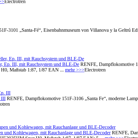
>>
Electrotren
-3101 „Santa-Fé“, Eisenbahnmuseum von Villanova y la Geltrú Edit
r, Ep. III, mit Rauchsystem und BLE-De
RENFE, Dampflokomotive 151
H0, Maßstab 1:87, 1/87 EAN ...
mehr >>>
Electrotren
III
RENFE, Dampflokomotive 151F-3106 „Santa Fe“, moderne Lampen 
rotren
en und Kohlewagen, mit Rauchanlage und BLE-Decoder
RENFE, Dampf