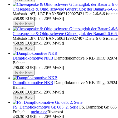
Cheseapeake & Ohio, schwere Güterzuglok der Bauart2-6-6-6 A
Maßstab 1:87, 1/87 EAN: 5063129027421 Die 2-6-6-6 ist eine 
458.99 EUR
[inkl. 20% MwSt]
Cheseapeake & Ohio, schwere Güterzuglok der Bauart2-6-6-6 A
Maßstab 1:87, 1/87 EAN: 5063129027407 Die 2-6-6-6 ist eine 
458.99 EUR
[inkl. 20% MwSt]
Dampflokomotive NKB
Dampflokomotive NKB Tillig: 02974
Bahnen
296.00 EUR
[inkl. 20% MwSt]
Dampflokomotive NKB
Dampflokomotive NKB Tillig: 02924
Bahnen
296.00 EUR
[inkl. 20% MwSt]
FS, Dampflokomotive Gr. 685, 2. Serie
FS, Dampflok Gr. 685 2
Frühjah ...
mehr >>>
Rivarossi
430.30 EUR
[inkl. 20% MwSt]