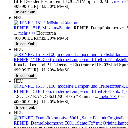
BLE-Decoder Electrotren: HE2037HM Spur H0, M ...
mehr >
499.99 EUR
[inkl. 20% MwSt]
NEU
RENFE, 151F, Müsium-Edation
RENFE, Dampflokomotive 151F
...
mehr >>>
Electrotren
400.00 EUR
[inkl. 20% MwSt]
NEU
RENFE, 151F-3106, moderne Lampen und Treibstofftankstelle
Rauchanlage und BLE-Decoder Electrotren: HE2036HM Spur 
499.99 EUR
[inkl. 20% MwSt]
NEU
RENFE, 151F-3106, moderne Lampen und Treibstofftank, Ep. 
1:87, 1/87 EAN: 5063129054786 *Kann ab ...
mehr >>>
Elect
400.00 EUR
[inkl. 20% MwSt]
NEU
RENFE, Dampflokomotive 5001 „Sante Fe“ mit Originallamp