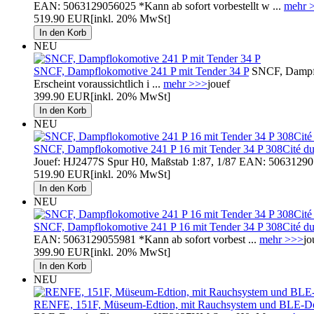
EAN: 5063129056025 *Kann ab sofort vorbestellt w ...
mehr 
519.90 EUR
[inkl. 20% MwSt]
NEU
SNCF, Dampflokomotive 241 P mit Tender 34 P
SNCF, Dampflo
Erscheint voraussichtlich i ...
mehr >>>
jouef
399.90 EUR
[inkl. 20% MwSt]
NEU
SNCF, Dampflokomotive 241 P 16 mit Tender 34 P 308Cité d
Jouef: HJ2477S Spur H0, Maßstab 1:87, 1/87 EAN: 50631290 
519.90 EUR
[inkl. 20% MwSt]
NEU
SNCF, Dampflokomotive 241 P 16 mit Tender 34 P 308Cité du
EAN: 5063129055981 *Kann ab sofort vorbest ...
mehr >>>
jo
399.90 EUR
[inkl. 20% MwSt]
NEU
RENFE, 151F, Müseum-Edtion, mit Rauchsystem und BLE-D