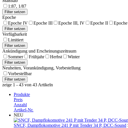
Maßstab
1:87, 1/87
Epoche
Epoche IV
Epoche III
Epoche III, IV
Epoche II
Epoche
Verfügbarkeit
Limitiert
Ankündigung und Erscheinungszeitraum
Sommer
Frühjahr
Herbst
Winter
Neuheiten, Vorankündigung, Vorbestellung
Vorbestellbar
zeige 1 - 43 von 43 Artikeln
Produkte
Preis
Anzahl
Artikel-Nr.
NEU
SNCF, Dampflokomotive 241 P mit Tender 34 P, DCC-Sound