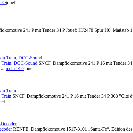
>>>
jouef
komotive 241 P mit Tender 34 P Jouef: HJ2478 Spur H0, Maßstab 1:
u Train, DCC-Sound
SNCF, Dampflokomotive 241 P 16 mit Tender 34 P
...
mehr >>>
jouef
 Train
SNCF, Dampflokomotive 241 P 16 mit Tender 34 P 308 "Cité du
uef
ecoder
RENFE, Dampflokomotive 151F-3101 „Santa-Fé“, Edition des E