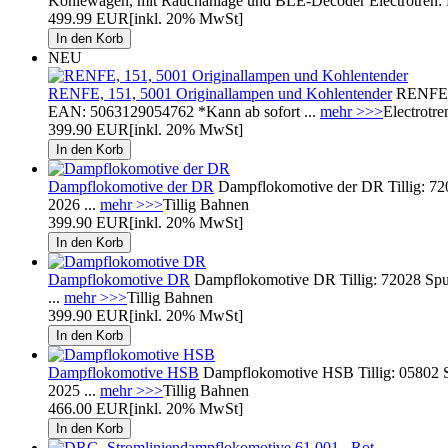
Kohlewagen, mit Rauchanlage und BLE-Decoder Electrotren:
499.99 EUR
[inkl. 20% MwSt]
NEU
RENFE, 151, 5001 Originallampen und Kohlentender
RENFE, D
EAN: 5063129054762 *Kann ab sofort ...
mehr >>>
Electrotre
399.90 EUR
[inkl. 20% MwSt]
Dampflokomotive der DR
Dampflokomotive der DR Tillig: 72
2026 ...
mehr >>>
Tillig Bahnen
399.90 EUR
[inkl. 20% MwSt]
Dampflokomotive DR
Dampflokomotive DR Tillig: 72028 Spu
...
mehr >>>
Tillig Bahnen
399.90 EUR
[inkl. 20% MwSt]
Dampflokomotive HSB
Dampflokomotive HSB Tillig: 05802 S
2025 ...
mehr >>>
Tillig Bahnen
466.00 EUR
[inkl. 20% MwSt]