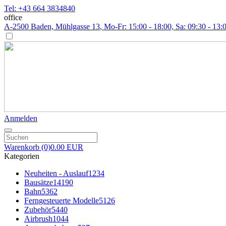
Tel: +43 664 3834840
office
A-2500 Baden, Mühlgasse 13
, Mo-Fr: 15:00 - 18:00, Sa: 09:30 - 13:
Anmelden
Warenkorb
(0)
0.00 EUR
Kategorien
Neuheiten - Auslauf
1234
Bausätze
14190
Bahn
5362
Ferngesteuerte Modelle
5126
Zubehör
5440
Airbrush
1044