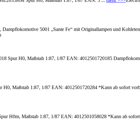
 HE2035HM Spur H0, Maßstab 1:87, 1/87 EAN: 5 ...
mehr >>>
Electro
ampflokomotive 5001 „Sante Fe“ mit Originallampen und Kohletende
n
018 Spur H0, Maßstab 1:87, 1/87 EAN: 4012501720185 Dampflokomoti
r H0, Maßstab 1:87, 1/87 EAN: 4012501720284 *Kann ab sofort vorb
pur H0m, Maßstab 1:87, 1/87 EAN: 4012501058028 *Kann ab sofort 