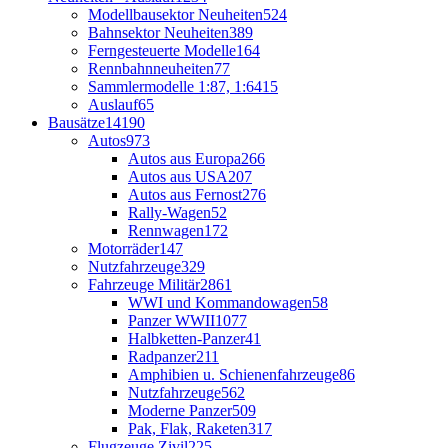
Modellbausektor Neuheiten
524
Bahnsektor Neuheiten
389
Ferngesteuerte Modelle
164
Rennbahnneuheiten
77
Sammlermodelle 1:87, 1:64
15
Auslauf
65
Bausätze
14190
Autos
973
Autos aus Europa
266
Autos aus USA
207
Autos aus Fernost
276
Rally-Wagen
52
Rennwagen
172
Motorräder
147
Nutzfahrzeuge
329
Fahrzeuge Militär
2861
WWI und Kommandowagen
58
Panzer WWII
1077
Halbketten-Panzer
41
Radpanzer
211
Amphibien u. Schienenfahrzeuge
86
Nutzfahrzeuge
562
Moderne Panzer
509
Pak, Flak, Raketen
317
Flugzeuge Zivil
225