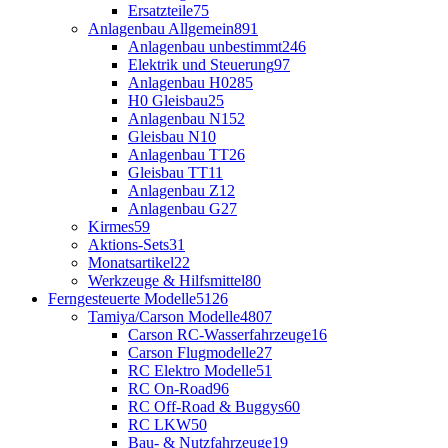
Ersatzteile
75
Anlagenbau Allgemein
891
Anlagenbau unbestimmt
246
Elektrik und Steuerung
97
Anlagenbau H0
285
H0 Gleisbau
25
Anlagenbau N
152
Gleisbau N
10
Anlagenbau TT
26
Gleisbau TT
11
Anlagenbau Z
12
Anlagenbau G
27
Kirmes
59
Aktions-Sets
31
Monatsartikel
22
Werkzeuge & Hilfsmittel
80
Ferngesteuerte Modelle
5126
Tamiya/Carson Modelle
4807
Carson RC-Wasserfahrzeuge
16
Carson Flugmodelle
27
RC Elektro Modelle
51
RC On-Road
96
RC Off-Road & Buggys
60
RC LKW
50
Bau- & Nutzfahrzeuge
19