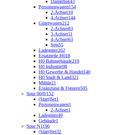
Dampflok
43
Personenwagen
154
2-Achser
10
4-Achser
144
Güterwagen
212
2-Achser
83
3-Achser
11
4-Achser
63
Sets
55
Ladegüter
262
Ersatzteile H0
18
H0 Bahngebäude
219
H0 Industrie
98
H0 Gewerbe & Handel
140
H0 Stadt & Land
321
Militär
21
Ergänzung & Figuren
505
Spur 00/0/1
52
(Start)Set
1
Personenwagen
1
2-Achser
1
Ladegüter
49
Gebäude
1
Spur N
1196
(Start)Set
32