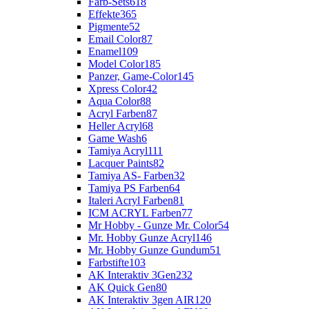
Farb-Sets
618
Effekte
365
Pigmente
52
Email Color
87
Enamel
109
Model Color
185
Panzer, Game-Color
145
Xpress Color
42
Aqua Color
88
Acryl Farben
87
Heller Acryl
68
Game Wash
6
Tamiya Acryl
111
Lacquer Paints
82
Tamiya AS- Farben
32
Tamiya PS Farben
64
Italeri Acryl Farben
81
ICM ACRYL Farben
77
Mr Hobby - Gunze Mr. Color
54
Mr. Hobby Gunze Acryl
146
Mr. Hobby Gunze Gundum
51
Farbstifte
103
AK Interaktiv 3Gen
232
AK Quick Gen
80
AK Interaktiv 3gen AIR
120