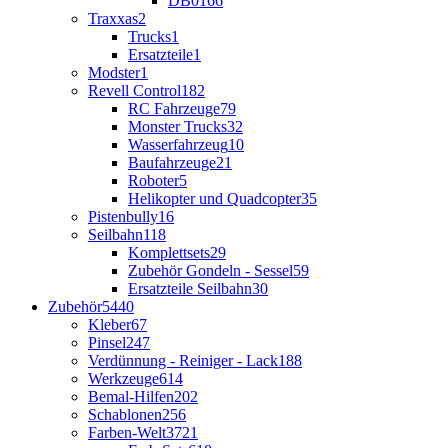
DB01
66
Traxxas
2
Trucks
1
Ersatzteile
1
Modster
1
Revell Control
182
RC Fahrzeuge
79
Monster Trucks
32
Wasserfahrzeug
10
Baufahrzeuge
21
Roboter
5
Helikopter und Quadcopter
35
Pistenbully
16
Seilbahn
118
Komplettsets
29
Zubehör Gondeln - Sessel
59
Ersatzteile Seilbahn
30
Zubehör
5440
Kleber
67
Pinsel
247
Verdünnung - Reiniger - Lack
188
Werkzeuge
614
Bemal-Hilfen
202
Schablonen
256
Farben-Welt
3721