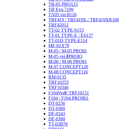
TB-05 PRO
123
TB Evo.7
109
TA05 ver.II
126
TRF419 / TRF419X / TRF419XR
106
TRF420
12
TT-02 TYPE-S
153
TT-01 TYPE-E / ES
137
TT-01D TYPE-E
114
MF-01X
79
M-05 / M-05 PRO
81
M-05 ver.ⅡPRO
83
M-06 / M-06 PRO
81
M-07 CONCEPT
120
M-08 CONCEPT
116
RM-01
35
TRF102
53
TRF103
46
F104VerⅡ/ TRF101
51
F104 / F104 PROII
61
DT-02
56
DT-03
60
DF-02
43
DF-03
60
TT-02B
76