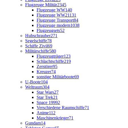
Flugzeuge Militär
2345
Flugzeuge WW1
40
Flugzeuge WW2
1131
Flugzeuge Transport
84
Flugzeuge modern
1038
Flugzeugsets
52
Hubschrauber
271
Segelschiffe
78
Schiffe Zivil
69
Militärschiffe
580
Flugzeugträger
123
Schlachtschiffe
219
Zerstörer
95
Kreuzer
74
sonstige Militärboote
69
U-Boote
104
Weltraum
304
Star Wars
27
Star Trek
21
Space 1999
2
Verschiedene Raumschiffe
71
Anime
112
Maschinenkrieger
71
Gundam
14