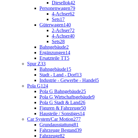
Diesellok
42
Personenwagen
79
4-Achser
62
Sets
17
Güterwagen
140
2-Achser
72
4-Achser
40
Sets
28
Bahngebäude
2
Ergänzungen
14
Ersatzteile TT
5
Spur Z
33
Bahngebäude
15
Stadt - Land - Dorf
13
Industrie - Gewerbe - Handel
5
Pola G
124
Pola G Bahngebäude
25
Pola G Wirtschaftsgebäude
9
Pola G Stadt & Land
26
Figuren & Fahrzeuge
50
Hausteile / Sonstiges
14
Car System/Car Motion
277
Grundausstattung
81
Fahrzeuge Bestand
39
Fahrzeuge
82