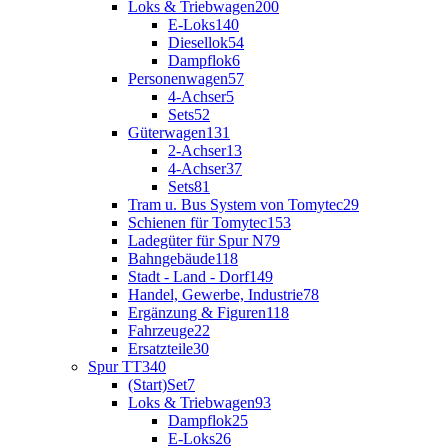
Loks & Triebwagen
200
E-Loks
140
Diesellok
54
Dampflok
6
Personenwagen
57
4-Achser
5
Sets
52
Güterwagen
131
2-Achser
13
4-Achser
37
Sets
81
Tram u. Bus System von Tomytec
29
Schienen für Tomytec
153
Ladegüter für Spur N
79
Bahngebäude
118
Stadt - Land - Dorf
149
Handel, Gewerbe, Industrie
78
Ergänzung & Figuren
118
Fahrzeuge
22
Ersatzteile
30
Spur TT
340
(Start)Set
7
Loks & Triebwagen
93
Dampflok
25
E-Loks
26