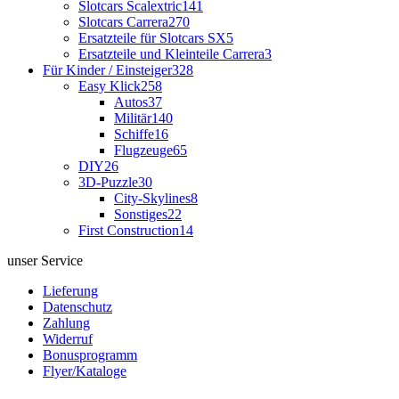
Slotcars Scalextric
141
Slotcars Carrera
270
Ersatzteile für Slotcars SX
5
Ersatzteile und Kleinteile Carrera
3
Für Kinder / Einsteiger
328
Easy Klick
258
Autos
37
Militär
140
Schiffe
16
Flugzeuge
65
DIY
26
3D-Puzzle
30
City-Skylines
8
Sonstiges
22
First Construction
14
unser Service
Lieferung
Datenschutz
Zahlung
Widerruf
Bonusprogramm
Flyer/Kataloge