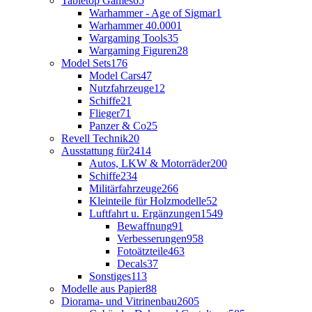
Tabletop Games
65
Warhammer - Age of Sigmar
1
Warhammer 40.000
1
Wargaming Tools
35
Wargaming Figuren
28
Model Sets
176
Model Cars
47
Nutzfahrzeuge
12
Schiffe
21
Flieger
71
Panzer & Co
25
Revell Technik
20
Ausstattung für
2414
Autos, LKW & Motorräder
200
Schiffe
234
Militärfahrzeuge
266
Kleinteile für Holzmodelle
52
Luftfahrt u. Ergänzungen
1549
Bewaffnung
91
Verbesserungen
958
Fotoätzteile
463
Decals
37
Sonstiges
113
Modelle aus Papier
88
Diorama- und Vitrinenbau
2605