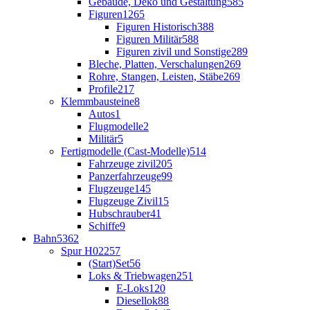
Gebäude, Deko und Gestaltung
585
Figuren
1265
Figuren Historisch
388
Figuren Militär
588
Figuren zivil und Sonstige
289
Bleche, Platten, Verschalungen
269
Rohre, Stangen, Leisten, Stäbe
269
Profile
217
Klemmbausteine
8
Autos
1
Flugmodelle
2
Militär
5
Fertigmodelle (Cast-Modelle)
514
Fahrzeuge zivil
205
Panzerfahrzeuge
99
Flugzeuge
145
Flugzeuge Zivil
15
Hubschrauber
41
Schiffe
9
Bahn
5362
Spur H0
2257
(Start)Set
56
Loks & Triebwagen
251
E-Loks
120
Diesellok
88