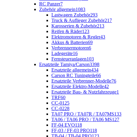
RC Panzer
7
Zubehör allgemein
1083
Lastwagen Zubehör
293
Truck & Auflieger Zubehör
217
Karosserien & Zubehör
213
Reifen & Räder
123
Elektromotoren & Regler
43
Akkus & Batterien
69
Verbrennermotoren
6
Ladegeräte
16
Fernsteueranlagen
103
Ersatzteile Tamiya/Carson
3398
Ersatzteile allgemein
434
Carson RC Tuningteile
66
Ersatzteile Verbrenner-Modelle
76
Ersatzteile Elektro-Modelle
42
Ersatzteile Bau- & Nutzfahrzeuge
1
TRF
60
CC-01
25
CC-02
28
TA07 PRO / TA07R / TA07MS
133
TA06 / TA06 PRO / TA06 MS
127
FF-04 EVO
118
FF-03 / FF-03 PRO
118
TB-04 / TB-04 PRO
123