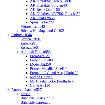
AK Interaktiv 3gen AFV
80
AK Interaktiv Figuren
40
AK Real Colors
180
AK Ölfarben ABT502 Goucho
52
AK Dual Exo
55
Spray Color
229
Vitrinen fertig
43
Bücher, Kataloge und Co
102
Airbrush
1044
Starter-Sets
10
Zubehör
81
Ersatzteile
65
Airbrush Farben
888
Farb-Sets
121
Farben Revell
88
Model Air
250
Primer, Metallic, Spiel
104
Premium RC und Acryl Farbe
92
Mecha Color
96
Mr. Crystal Color (Perlfarbe)
7
Game Air
130
Autorennbahnen
527
Sets
55
Bahnteile Scalextric
17
Bahnteile Carrera
36