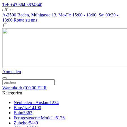
Tel: +43 664 3834840
office
A-2500 Baden, Mühlgasse 13
, Mo-Fr: 15:00 - 18:00, Sa: 09:30 -
13:00
Route zu uns
Anmelden
Warenkorb
(0)
0.00 EUR
Kategorien
Neuheiten - Auslauf
1234
Bausätze
14190
Bahn
5362
Ferngesteuerte Modelle
5126
Zubehör
5440