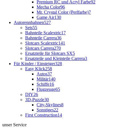
Premium RC und Acryl Farbe
92
Mecha Color
96
Mr. Crystal Color (Perlfarbe)
7
Game Air
130
Autorennbahnen
527
Sets
55
Bahnteile Scalextric
17
Bahnteile Carrera
36
Slotcars Scalextric
141
Slotcars Carrera
270
Ersatzteile für Slotcars SX
5
Ersatzteile und Kleinteile Carrera
3
Für Kinder / Einsteiger
328
Easy Klick
258
Autos
37
Militär
140
Schiffe
16
Flugzeuge
65
DIY
26
3D-Puzzle
30
City-Skylines
8
Sonstiges
22
First Construction
14
unser Service