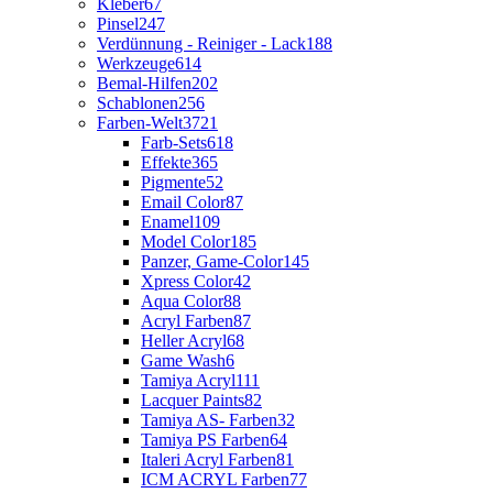
Kleber
67
Pinsel
247
Verdünnung - Reiniger - Lack
188
Werkzeuge
614
Bemal-Hilfen
202
Schablonen
256
Farben-Welt
3721
Farb-Sets
618
Effekte
365
Pigmente
52
Email Color
87
Enamel
109
Model Color
185
Panzer, Game-Color
145
Xpress Color
42
Aqua Color
88
Acryl Farben
87
Heller Acryl
68
Game Wash
6
Tamiya Acryl
111
Lacquer Paints
82
Tamiya AS- Farben
32
Tamiya PS Farben
64
Italeri Acryl Farben
81
ICM ACRYL Farben
77