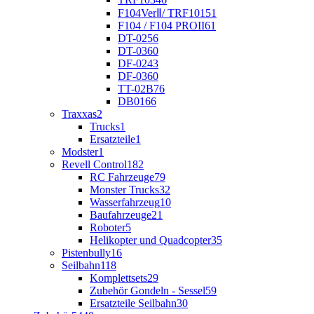
F104VerⅡ/ TRF101
51
F104 / F104 PROII
61
DT-02
56
DT-03
60
DF-02
43
DF-03
60
TT-02B
76
DB01
66
Traxxas
2
Trucks
1
Ersatzteile
1
Modster
1
Revell Control
182
RC Fahrzeuge
79
Monster Trucks
32
Wasserfahrzeug
10
Baufahrzeuge
21
Roboter
5
Helikopter und Quadcopter
35
Pistenbully
16
Seilbahn
118
Komplettsets
29
Zubehör Gondeln - Sessel
59
Ersatzteile Seilbahn
30