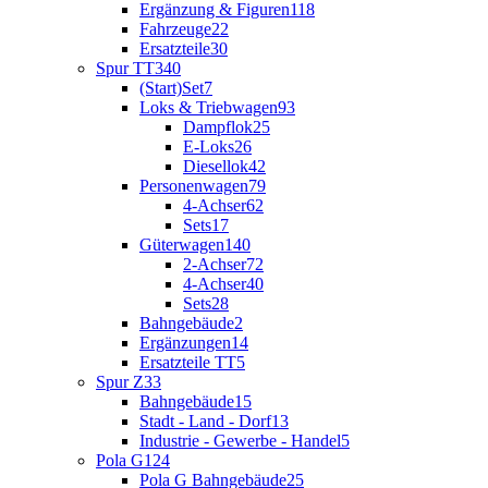
Ergänzung & Figuren
118
Fahrzeuge
22
Ersatzteile
30
Spur TT
340
(Start)Set
7
Loks & Triebwagen
93
Dampflok
25
E-Loks
26
Diesellok
42
Personenwagen
79
4-Achser
62
Sets
17
Güterwagen
140
2-Achser
72
4-Achser
40
Sets
28
Bahngebäude
2
Ergänzungen
14
Ersatzteile TT
5
Spur Z
33
Bahngebäude
15
Stadt - Land - Dorf
13
Industrie - Gewerbe - Handel
5
Pola G
124
Pola G Bahngebäude
25