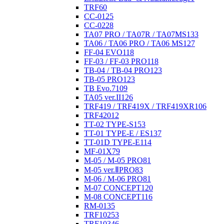
TRF
60
CC-01
25
CC-02
28
TA07 PRO / TA07R / TA07MS
133
TA06 / TA06 PRO / TA06 MS
127
FF-04 EVO
118
FF-03 / FF-03 PRO
118
TB-04 / TB-04 PRO
123
TB-05 PRO
123
TB Evo.7
109
TA05 ver.II
126
TRF419 / TRF419X / TRF419XR
106
TRF420
12
TT-02 TYPE-S
153
TT-01 TYPE-E / ES
137
TT-01D TYPE-E
114
MF-01X
79
M-05 / M-05 PRO
81
M-05 ver.ⅡPRO
83
M-06 / M-06 PRO
81
M-07 CONCEPT
120
M-08 CONCEPT
116
RM-01
35
TRF102
53
TRF103
46