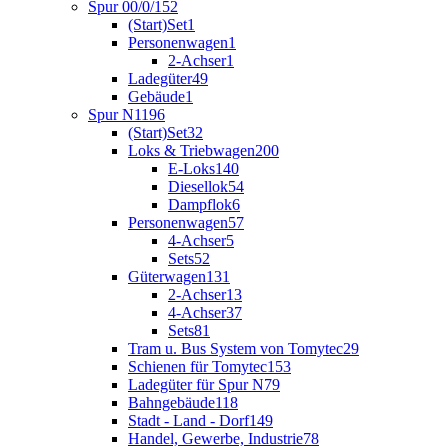
Spur 00/0/1
52
(Start)Set
1
Personenwagen
1
2-Achser
1
Ladegüter
49
Gebäude
1
Spur N
1196
(Start)Set
32
Loks & Triebwagen
200
E-Loks
140
Diesellok
54
Dampflok
6
Personenwagen
57
4-Achser
5
Sets
52
Güterwagen
131
2-Achser
13
4-Achser
37
Sets
81
Tram u. Bus System von Tomytec
29
Schienen für Tomytec
153
Ladegüter für Spur N
79
Bahngebäude
118
Stadt - Land - Dorf
149
Handel, Gewerbe, Industrie
78