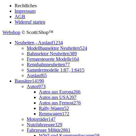
Rechtliches
Impressum
AGB
Widerruf starten
Webshop
© Scotti:Shop™
Neuheiten - Auslauf
1234
Modellbausektor Neuheiten
524
Bahnsektor Neuheiten
389
Ferngesteuerte Modelle
164
Rennbahnneuheiten
77
Sammlermodelle 1:87, 1:64
15
Auslauf
65
Bausätze
14190
Autos
973
Autos aus Europa
266
Autos aus USA
207
Autos aus Fernost
276
Rally-Wagen
52
Rennwagen
172
Motorräder
147
Nutzfahrzeuge
329
Fahrzeuge Militär
2861
WWI und Kommandowagen
58