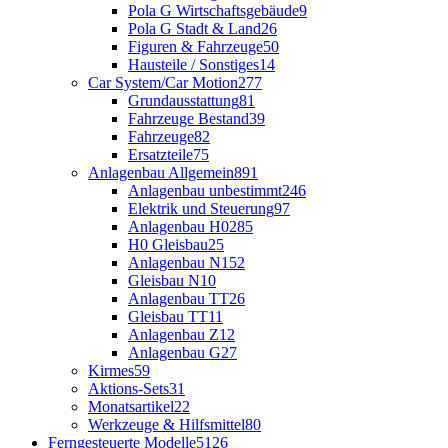
Pola G Wirtschaftsgebäude
9
Pola G Stadt & Land
26
Figuren & Fahrzeuge
50
Hausteile / Sonstiges
14
Car System/Car Motion
277
Grundausstattung
81
Fahrzeuge Bestand
39
Fahrzeuge
82
Ersatzteile
75
Anlagenbau Allgemein
891
Anlagenbau unbestimmt
246
Elektrik und Steuerung
97
Anlagenbau H0
285
H0 Gleisbau
25
Anlagenbau N
152
Gleisbau N
10
Anlagenbau TT
26
Gleisbau TT
11
Anlagenbau Z
12
Anlagenbau G
27
Kirmes
59
Aktions-Sets
31
Monatsartikel
22
Werkzeuge & Hilfsmittel
80
Ferngesteuerte Modelle
5126