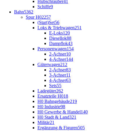
Hubschrauber
41
Schiffe
9
Bahn
5362
Spur H0
2257
(Start)Set
56
Loks & Triebwagen
251
E-Loks
120
Diesellok
88
Dampflok
43
Personenwagen
154
2-Achser
10
4-Achser
144
Güterwagen
212
2-Achser
83
3-Achser
11
4-Achser
63
Sets
55
Ladegüter
262
Ersatzteile H0
18
H0 Bahngebäude
219
H0 Industrie
98
H0 Gewerbe & Handel
140
H0 Stadt & Land
321
Militär
21
Ergänzung & Figuren
505