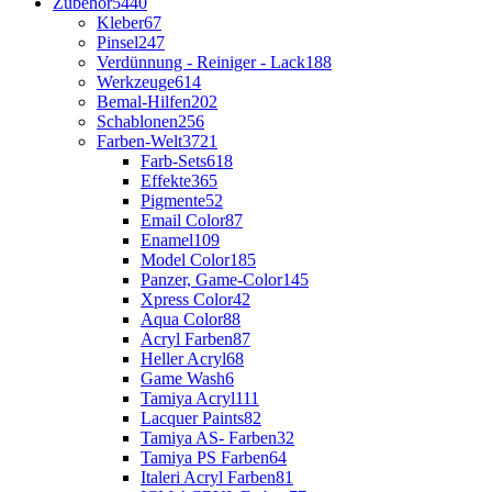
Zubehör
5440
Kleber
67
Pinsel
247
Verdünnung - Reiniger - Lack
188
Werkzeuge
614
Bemal-Hilfen
202
Schablonen
256
Farben-Welt
3721
Farb-Sets
618
Effekte
365
Pigmente
52
Email Color
87
Enamel
109
Model Color
185
Panzer, Game-Color
145
Xpress Color
42
Aqua Color
88
Acryl Farben
87
Heller Acryl
68
Game Wash
6
Tamiya Acryl
111
Lacquer Paints
82
Tamiya AS- Farben
32
Tamiya PS Farben
64
Italeri Acryl Farben
81