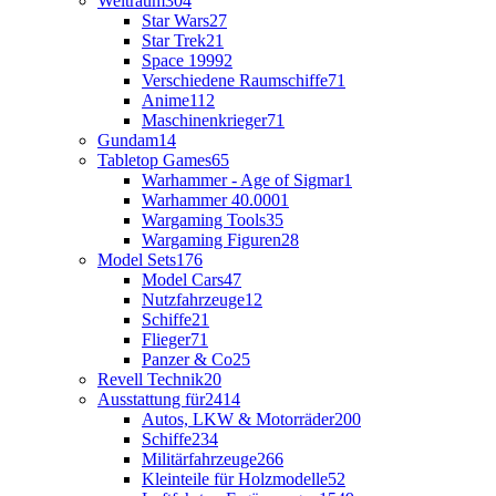
Weltraum
304
Star Wars
27
Star Trek
21
Space 1999
2
Verschiedene Raumschiffe
71
Anime
112
Maschinenkrieger
71
Gundam
14
Tabletop Games
65
Warhammer - Age of Sigmar
1
Warhammer 40.000
1
Wargaming Tools
35
Wargaming Figuren
28
Model Sets
176
Model Cars
47
Nutzfahrzeuge
12
Schiffe
21
Flieger
71
Panzer & Co
25
Revell Technik
20
Ausstattung für
2414
Autos, LKW & Motorräder
200
Schiffe
234
Militärfahrzeuge
266
Kleinteile für Holzmodelle
52