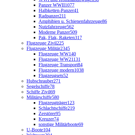
Panzer WWII
1077
Halbketten-Panzer
41
Radpanzer
211
Amphibien u. Schienenfahrzeuge
86
Nutzfahrzeuge
562
Moderne Panzer
509
Pak, Flak, Raketen
317
Flugzeuge Zivil
225
Flugzeuge Militär
2345
Flugzeuge WW1
40
Flugzeuge WW2
1131
Flugzeuge Transport
84
Flugzeuge modern
1038
Flugzeugsets
52
Hubschrauber
271
Segelschiffe
78
Schiffe Zivil
69
Militärschiffe
580
Flugzeugträger
123
Schlachtschiffe
219
Zerstörer
95
Kreuzer
74
sonstige Militärboote
69
U-Boote
104