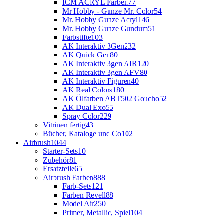
ICM ACRYL Farben
77
Mr Hobby - Gunze Mr. Color
54
Mr. Hobby Gunze Acryl
146
Mr. Hobby Gunze Gundum
51
Farbstifte
103
AK Interaktiv 3Gen
232
AK Quick Gen
80
AK Interaktiv 3gen AIR
120
AK Interaktiv 3gen AFV
80
AK Interaktiv Figuren
40
AK Real Colors
180
AK Ölfarben ABT502 Goucho
52
AK Dual Exo
55
Spray Color
229
Vitrinen fertig
43
Bücher, Kataloge und Co
102
Airbrush
1044
Starter-Sets
10
Zubehör
81
Ersatzteile
65
Airbrush Farben
888
Farb-Sets
121
Farben Revell
88
Model Air
250
Primer, Metallic, Spiel
104