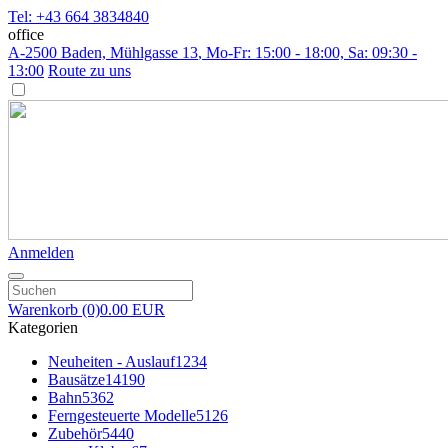
Tel: +43 664 3834840
office
A-2500 Baden, Mühlgasse 13
, Mo-Fr: 15:00 - 18:00, Sa: 09:30 -
13:00
Route zu uns
Anmelden
Warenkorb
(0)
0.00 EUR
Kategorien
Neuheiten - Auslauf
1234
Bausätze
14190
Bahn
5362
Ferngesteuerte Modelle
5126
Zubehör
5440