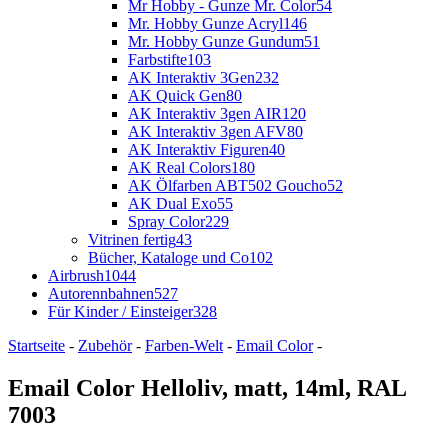
Mr Hobby - Gunze Mr. Color
54
Mr. Hobby Gunze Acryl
146
Mr. Hobby Gunze Gundum
51
Farbstifte
103
AK Interaktiv 3Gen
232
AK Quick Gen
80
AK Interaktiv 3gen AIR
120
AK Interaktiv 3gen AFV
80
AK Interaktiv Figuren
40
AK Real Colors
180
AK Ölfarben ABT502 Goucho
52
AK Dual Exo
55
Spray Color
229
Vitrinen fertig
43
Bücher, Kataloge und Co
102
Airbrush
1044
Autorennbahnen
527
Für Kinder / Einsteiger
328
Startseite
-
Zubehör
-
Farben-Welt
-
Email Color
-
Email Color Helloliv, matt, 14ml, RAL
7003