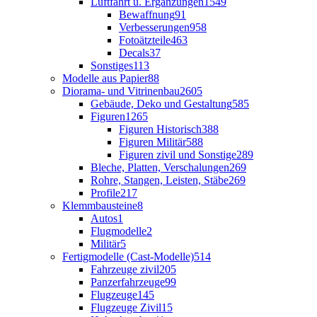
Luftfahrt u. Ergänzungen
1549
Bewaffnung
91
Verbesserungen
958
Fotoätzteile
463
Decals
37
Sonstiges
113
Modelle aus Papier
88
Diorama- und Vitrinenbau
2605
Gebäude, Deko und Gestaltung
585
Figuren
1265
Figuren Historisch
388
Figuren Militär
588
Figuren zivil und Sonstige
289
Bleche, Platten, Verschalungen
269
Rohre, Stangen, Leisten, Stäbe
269
Profile
217
Klemmbausteine
8
Autos
1
Flugmodelle
2
Militär
5
Fertigmodelle (Cast-Modelle)
514
Fahrzeuge zivil
205
Panzerfahrzeuge
99
Flugzeuge
145
Flugzeuge Zivil
15