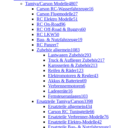
Tamiya/Carson Modelle
4807
Carson RC-Wasserfahrzeuge
16
Carson Flugmodelle
27
RC Elektro Modelle
51
RC On-Road
96
RC Off-Road & Buggys
60
RC LKW
50
Bau- & Nutzfahrzeuge
19
RC Panzer
7
Zubehör allgemein
1083
Lastwagen Zubehör
293
Truck & Auflieger Zubehör
217
Karosserien & Zubehör
213
Reifen & Räder
123
Elektromotoren & Regler
43
Akkus & Batterien
69
Verbrennermotoren
6
Ladegeräte
16
Fernsteueranlagen
103
Ersatzteile Tamiya/Carson
3398
Ersatzteile allgemein
434
Carson RC Tuningteile
66
Ersatzteile Verbrenner-Modelle
76
Ersatzteile Elektro-Modelle
42
Ersatzteile Bau- & Nutzfahrzeuge
1