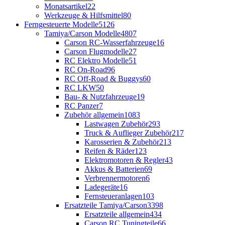
Monatsartikel
22
Werkzeuge & Hilfsmittel
80
Ferngesteuerte Modelle
5126
Tamiya/Carson Modelle
4807
Carson RC-Wasserfahrzeuge
16
Carson Flugmodelle
27
RC Elektro Modelle
51
RC On-Road
96
RC Off-Road & Buggys
60
RC LKW
50
Bau- & Nutzfahrzeuge
19
RC Panzer
7
Zubehör allgemein
1083
Lastwagen Zubehör
293
Truck & Auflieger Zubehör
217
Karosserien & Zubehör
213
Reifen & Räder
123
Elektromotoren & Regler
43
Akkus & Batterien
69
Verbrennermotoren
6
Ladegeräte
16
Fernsteueranlagen
103
Ersatzteile Tamiya/Carson
3398
Ersatzteile allgemein
434
Carson RC Tuningteile
66