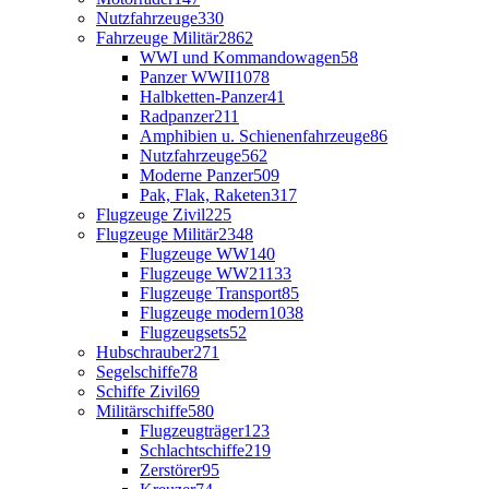
Nutzfahrzeuge
330
Fahrzeuge Militär
2862
WWI und Kommandowagen
58
Panzer WWII
1078
Halbketten-Panzer
41
Radpanzer
211
Amphibien u. Schienenfahrzeuge
86
Nutzfahrzeuge
562
Moderne Panzer
509
Pak, Flak, Raketen
317
Flugzeuge Zivil
225
Flugzeuge Militär
2348
Flugzeuge WW1
40
Flugzeuge WW2
1133
Flugzeuge Transport
85
Flugzeuge modern
1038
Flugzeugsets
52
Hubschrauber
271
Segelschiffe
78
Schiffe Zivil
69
Militärschiffe
580
Flugzeugträger
123
Schlachtschiffe
219
Zerstörer
95