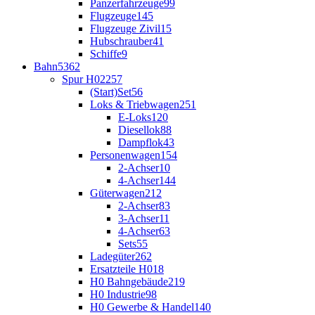
Panzerfahrzeuge
99
Flugzeuge
145
Flugzeuge Zivil
15
Hubschrauber
41
Schiffe
9
Bahn
5362
Spur H0
2257
(Start)Set
56
Loks & Triebwagen
251
E-Loks
120
Diesellok
88
Dampflok
43
Personenwagen
154
2-Achser
10
4-Achser
144
Güterwagen
212
2-Achser
83
3-Achser
11
4-Achser
63
Sets
55
Ladegüter
262
Ersatzteile H0
18
H0 Bahngebäude
219
H0 Industrie
98
H0 Gewerbe & Handel
140