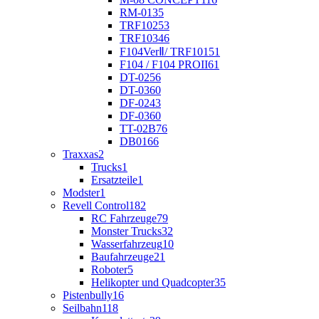
RM-01
35
TRF102
53
TRF103
46
F104VerⅡ/ TRF101
51
F104 / F104 PROII
61
DT-02
56
DT-03
60
DF-02
43
DF-03
60
TT-02B
76
DB01
66
Traxxas
2
Trucks
1
Ersatzteile
1
Modster
1
Revell Control
182
RC Fahrzeuge
79
Monster Trucks
32
Wasserfahrzeug
10
Baufahrzeuge
21
Roboter
5
Helikopter und Quadcopter
35
Pistenbully
16
Seilbahn
118