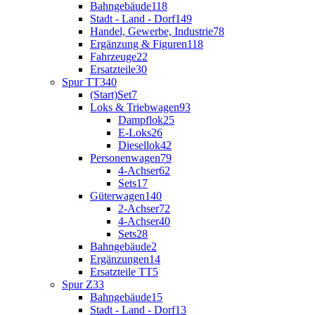
Bahngebäude
118
Stadt - Land - Dorf
149
Handel, Gewerbe, Industrie
78
Ergänzung & Figuren
118
Fahrzeuge
22
Ersatzteile
30
Spur TT
340
(Start)Set
7
Loks & Triebwagen
93
Dampflok
25
E-Loks
26
Diesellok
42
Personenwagen
79
4-Achser
62
Sets
17
Güterwagen
140
2-Achser
72
4-Achser
40
Sets
28
Bahngebäude
2
Ergänzungen
14
Ersatzteile TT
5
Spur Z
33
Bahngebäude
15
Stadt - Land - Dorf
13