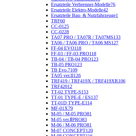
Ersatzteile Verbrenner-Modelle
76
Ersatzteile Elektro-Modelle
42
Ersatzteile Bau- & Nutzfahrzeuge
1
TRF
60
CC-01
25
CC-02
28
TA07 PRO / TA07R / TA07MS
133
TA06 / TA06 PRO / TA06 MS
127
FF-04 EVO
118
FF-03 / FF-03 PRO
118
TB-04 / TB-04 PRO
123
TB-05 PRO
123
TB Evo.7
109
TA05 ver.II
126
TRF419 / TRF419X / TRF419XR
106
TRF420
12
TT-02 TYPE-S
153
TT-01 TYPE-E / ES
137
TT-01D TYPE-E
114
MF-01X
79
M-05 / M-05 PRO
81
M-05 ver.ⅡPRO
83
M-06 / M-06 PRO
81
M-07 CONCEPT
120
M-08 CONCEPT
116