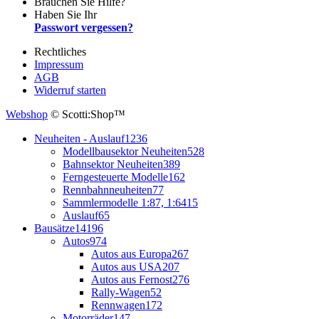
Brauchen Sie Hilfe?
Haben Sie Ihr
Passwort vergessen?
Rechtliches
Impressum
AGB
Widerruf starten
Webshop
© Scotti:Shop™
Neuheiten - Auslauf
1236
Modellbausektor Neuheiten
528
Bahnsektor Neuheiten
389
Ferngesteuerte Modelle
162
Rennbahnneuheiten
77
Sammlermodelle 1:87, 1:64
15
Auslauf
65
Bausätze
14196
Autos
974
Autos aus Europa
267
Autos aus USA
207
Autos aus Fernost
276
Rally-Wagen
52
Rennwagen
172
Motorräder
147