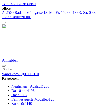
Tel: +43 664 3834840
office
A-2500 Baden, Mühlgasse 13
, Mo-Fr: 15:00 - 18:00, Sa: 09:30 -
13:00
Route zu uns
Anmelden
Warenkorb
(0)
0.00 EUR
Kategorien
Neuheiten - Auslauf
1236
Bausätze
14196
Bahn
5362
Ferngesteuerte Modelle
5126
Zubehör
5440