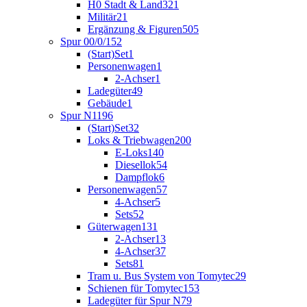
H0 Stadt & Land
321
Militär
21
Ergänzung & Figuren
505
Spur 00/0/1
52
(Start)Set
1
Personenwagen
1
2-Achser
1
Ladegüter
49
Gebäude
1
Spur N
1196
(Start)Set
32
Loks & Triebwagen
200
E-Loks
140
Diesellok
54
Dampflok
6
Personenwagen
57
4-Achser
5
Sets
52
Güterwagen
131
2-Achser
13
4-Achser
37
Sets
81
Tram u. Bus System von Tomytec
29
Schienen für Tomytec
153
Ladegüter für Spur N
79