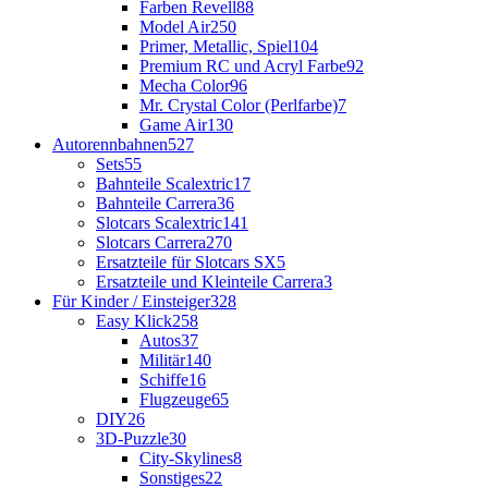
Farben Revell
88
Model Air
250
Primer, Metallic, Spiel
104
Premium RC und Acryl Farbe
92
Mecha Color
96
Mr. Crystal Color (Perlfarbe)
7
Game Air
130
Autorennbahnen
527
Sets
55
Bahnteile Scalextric
17
Bahnteile Carrera
36
Slotcars Scalextric
141
Slotcars Carrera
270
Ersatzteile für Slotcars SX
5
Ersatzteile und Kleinteile Carrera
3
Für Kinder / Einsteiger
328
Easy Klick
258
Autos
37
Militär
140
Schiffe
16
Flugzeuge
65
DIY
26
3D-Puzzle
30
City-Skylines
8
Sonstiges
22