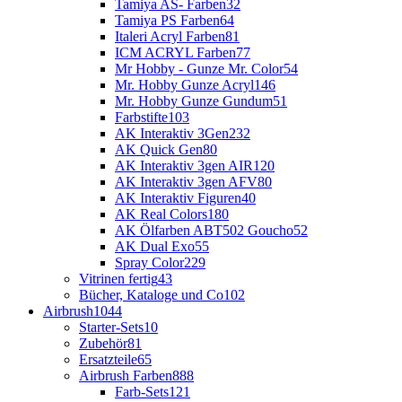
Tamiya AS- Farben
32
Tamiya PS Farben
64
Italeri Acryl Farben
81
ICM ACRYL Farben
77
Mr Hobby - Gunze Mr. Color
54
Mr. Hobby Gunze Acryl
146
Mr. Hobby Gunze Gundum
51
Farbstifte
103
AK Interaktiv 3Gen
232
AK Quick Gen
80
AK Interaktiv 3gen AIR
120
AK Interaktiv 3gen AFV
80
AK Interaktiv Figuren
40
AK Real Colors
180
AK Ölfarben ABT502 Goucho
52
AK Dual Exo
55
Spray Color
229
Vitrinen fertig
43
Bücher, Kataloge und Co
102
Airbrush
1044
Starter-Sets
10
Zubehör
81
Ersatzteile
65
Airbrush Farben
888
Farb-Sets
121