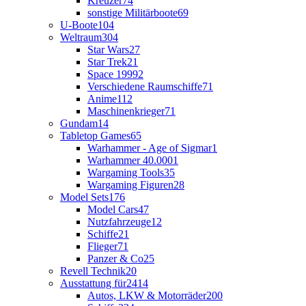
Kreuzer
74
sonstige Militärboote
69
U-Boote
104
Weltraum
304
Star Wars
27
Star Trek
21
Space 1999
2
Verschiedene Raumschiffe
71
Anime
112
Maschinenkrieger
71
Gundam
14
Tabletop Games
65
Warhammer - Age of Sigmar
1
Warhammer 40.000
1
Wargaming Tools
35
Wargaming Figuren
28
Model Sets
176
Model Cars
47
Nutzfahrzeuge
12
Schiffe
21
Flieger
71
Panzer & Co
25
Revell Technik
20
Ausstattung für
2414
Autos, LKW & Motorräder
200