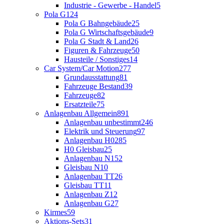
Industrie - Gewerbe - Handel
5
Pola G
124
Pola G Bahngebäude
25
Pola G Wirtschaftsgebäude
9
Pola G Stadt & Land
26
Figuren & Fahrzeuge
50
Hausteile / Sonstiges
14
Car System/Car Motion
277
Grundausstattung
81
Fahrzeuge Bestand
39
Fahrzeuge
82
Ersatzteile
75
Anlagenbau Allgemein
891
Anlagenbau unbestimmt
246
Elektrik und Steuerung
97
Anlagenbau H0
285
H0 Gleisbau
25
Anlagenbau N
152
Gleisbau N
10
Anlagenbau TT
26
Gleisbau TT
11
Anlagenbau Z
12
Anlagenbau G
27
Kirmes
59
Aktions-Sets
31