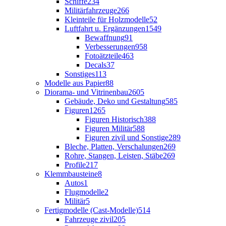
Schiffe
234
Militärfahrzeuge
266
Kleinteile für Holzmodelle
52
Luftfahrt u. Ergänzungen
1549
Bewaffnung
91
Verbesserungen
958
Fotoätzteile
463
Decals
37
Sonstiges
113
Modelle aus Papier
88
Diorama- und Vitrinenbau
2605
Gebäude, Deko und Gestaltung
585
Figuren
1265
Figuren Historisch
388
Figuren Militär
588
Figuren zivil und Sonstige
289
Bleche, Platten, Verschalungen
269
Rohre, Stangen, Leisten, Stäbe
269
Profile
217
Klemmbausteine
8
Autos
1
Flugmodelle
2
Militär
5
Fertigmodelle (Cast-Modelle)
514
Fahrzeuge zivil
205