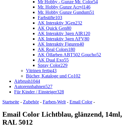
Mr Hobby - Gunze Mr. Color
54
Mr. Hobby Gunze Acryl
146
Mr. Hobby Gunze Gundum
51
Farbstifte
103
AK Interaktiv 3Gen
232
AK Quick Gen
80
AK Interaktiv 3gen AIR
120
AK Interaktiv 3gen AFV
80
AK Interaktiv Figuren
40
AK Real Colors
180
AK Ölfarben ABT502 Goucho
52
AK Dual Exo
55
Spray Color
229
Vitrinen fertig
43
Bücher, Kataloge und Co
102
Airbrush
1044
Autorennbahnen
527
Für Kinder / Einsteiger
328
Startseite
-
Zubehör
-
Farben-Welt
-
Email Color
-
Email Color Lichtblau, glänzend, 14ml,
RAL 5012