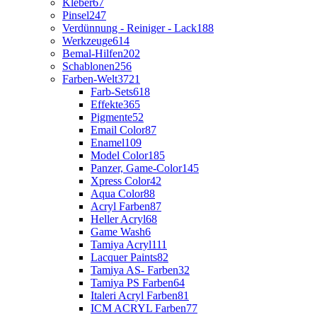
Kleber
67
Pinsel
247
Verdünnung - Reiniger - Lack
188
Werkzeuge
614
Bemal-Hilfen
202
Schablonen
256
Farben-Welt
3721
Farb-Sets
618
Effekte
365
Pigmente
52
Email Color
87
Enamel
109
Model Color
185
Panzer, Game-Color
145
Xpress Color
42
Aqua Color
88
Acryl Farben
87
Heller Acryl
68
Game Wash
6
Tamiya Acryl
111
Lacquer Paints
82
Tamiya AS- Farben
32
Tamiya PS Farben
64
Italeri Acryl Farben
81
ICM ACRYL Farben
77