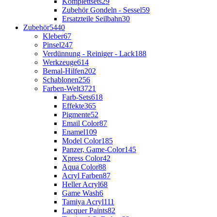
Komplettsets
29
Zubehör Gondeln - Sessel
59
Ersatzteile Seilbahn
30
Zubehör
5440
Kleber
67
Pinsel
247
Verdünnung - Reiniger - Lack
188
Werkzeuge
614
Bemal-Hilfen
202
Schablonen
256
Farben-Welt
3721
Farb-Sets
618
Effekte
365
Pigmente
52
Email Color
87
Enamel
109
Model Color
185
Panzer, Game-Color
145
Xpress Color
42
Aqua Color
88
Acryl Farben
87
Heller Acryl
68
Game Wash
6
Tamiya Acryl
111
Lacquer Paints
82